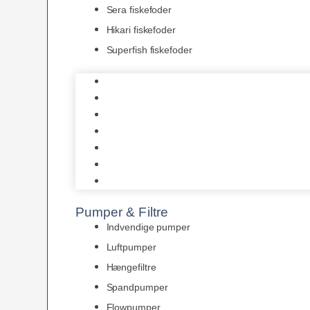
Sera fiskefoder
Hikari fiskefoder
Superfish fiskefoder
Frostfoder
JBL tørfoder
Tropelands fiskefoder
Tropical fiskefoder
Sera fiskefoder
Hikari fiskefoder
Superfish fiskefoder
Pumper & Filtre
Indvendige pumper
Luftpumper
Hængefiltre
Spandpumper
Flowpumper