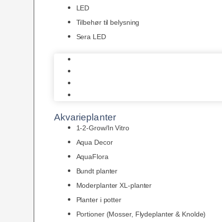
LED
Tilbehør til belysning
Sera LED
Juwel Belysning
LED
Tilbehør til belysning
Sera LED
Akvarieplanter
1-2-Grow/In Vitro
Aqua Decor
AquaFlora
Bundt planter
Moderplanter XL-planter
Planter i potter
Portioner (Mosser, Flydeplanter & Knolde)