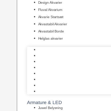
Design Akvarier
Fluval Akvarium
Akvarie Startsæt
Akvastabil Akvarier
Akvastabil Borde
Helglas akvarier
Juwel Akvarier
AquaMedic
Design Akvarier
Fluval Akvarium
Akvarie Startsæt
Akvastabil Akvarier
Akvastabil Borde
Helglas akvarier
Armature & LED
Juwel Belysning