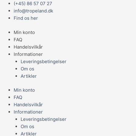
Gå
Main
(+45) 86 57 07 27
JBL
til
Menu
info@tropeland.dk
TERMOMETER
indholdet
Find os her
MINI
5,5
Min konto
CM
FAQ
antal
Handelsvilkår
Informationer
Leveringsbetingelser
Om os
Artikler
Min konto
FAQ
Handelsvilkår
Informationer
Leveringsbetingelser
Om os
Artikler