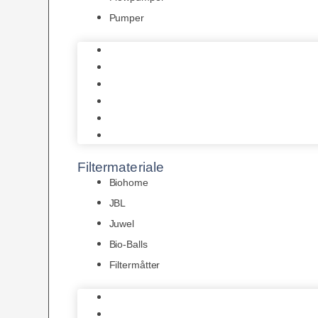
Pumper
Indvendige pumper
Luftpumper
Hængefiltre
Spandpumper
Flowpumper
Pumper
Filtermateriale
Biohome
JBL
Juwel
Bio-Balls
Filtermåtter
Biohome
JBL