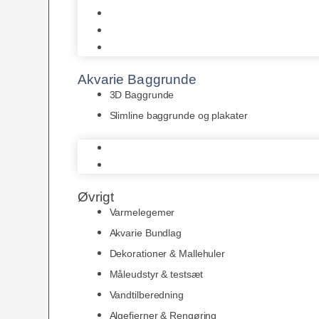
Juwel
Bio-Balls
Filtermåtter
Akvarie Baggrunde
3D Baggrunde
Slimline baggrunde og plakater
3D Baggrunde
Slimline baggrunde og plakater
Øvrigt
Varmelegemer
Akvarie Bundlag
Dekorationer & Mallehuler
Måleudstyr & testsæt
Vandtilberedning
Algefjerner & Rengøring