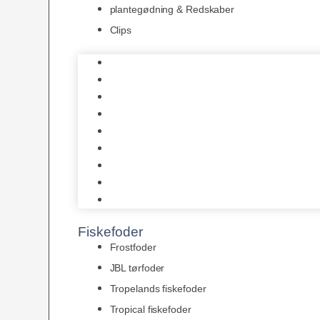
plantegødning & Redskaber
Clips
1-2-Grow/In Vitro
Aqua Decor
AquaFlora
Bundt planter
Moderplanter XL-planter
Planter i potter
Portioner (Mosser, Flydeplanter & Knolde)
plantegødning & Redskaber
Clips
Fiskefoder
Frostfoder
JBL tørfoder
Tropelands fiskefoder
Tropical fiskefoder