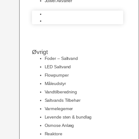
Juwel Akvarier
AquaMedic
Juwel Akvarier
Øvrigt
Foder – Saltvand
LED Saltvand
Flowpumper
Måleudstyr
Vandtilberedning
Saltvands Tilbehør
Varmelegemer
Levende sten & bundlag
Osmose Anlæg
Reaktore