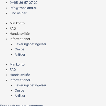
Gå
Main
JBL
(+45) 86 57 07 27
til
Menu
pH
info@tropeland.dk
indholdet
6,0-
Find os her
7,6
Min konto
reagens
FAQ
antal
Handelsvilkår
Informationer
Leveringsbetingelser
Om os
Artikler
Min konto
FAQ
Handelsvilkår
Informationer
Leveringsbetingelser
Om os
Artikler
Facebook-square
Instagram