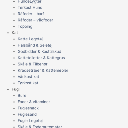
HundeLygter
Tørkost Hund
Råfoder – barf
Råfoder – vådfoder
Topping
Kat
Katte Legetøj
Halsbånd & Seletøj
Godbidder & Kosttilskud
Kattetoiletter & Kattegrus
Skåle & Tilbehør
Kradsetræer & Kattemøbler
Vådkost kat
Tørkost kat
Fugl
Bure
Foder & vitaminer
Fuglesnack
Fuglesand
Fugle Legetøj
Skåle & Foderautomater