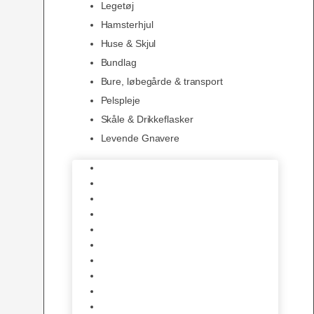
Legetøj
Hamsterhjul
Huse & Skjul
Bundlag
Bure, løbegårde & transport
Pelspleje
Skåle & Drikkeflasker
Levende Gnavere
Foder
Hø og Halm
Godbidder & Snacks
Legetøj
Hamsterhjul
Huse & Skjul
Bundlag
Bure, løbegårde & transport
Pelspleje
Skåle & Drikkeflasker