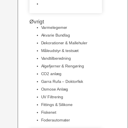
Slimline baggrunde og
plakater
Øvrigt
Varmelegemer
Akvarie Bundlag
Dekorationer & Mallehuler
Måleudstyr & testsæt
Vandtilberedning
Algefjerner & Rengøring
CO2 anlæg
Garra Rufa – Doktorfisk
Osmose Anlæg
UV Filtrering
Fittings & Silikone
Fiskenet
Foderautomater