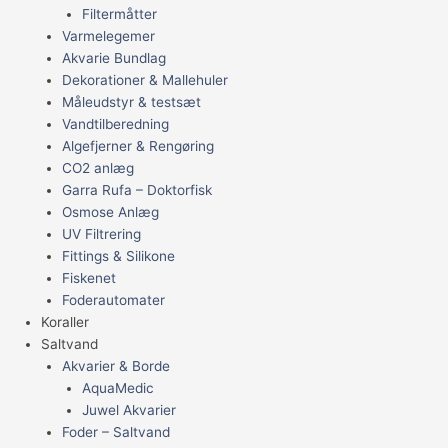
Filtermåtter
Varmelegemer
Akvarie Bundlag
Dekorationer & Mallehuler
Måleudstyr & testsæt
Vandtilberedning
Algefjerner & Rengøring
CO2 anlæg
Garra Rufa – Doktorfisk
Osmose Anlæg
UV Filtrering
Fittings & Silikone
Fiskenet
Foderautomater
Koraller
Saltvand
Akvarier & Borde
AquaMedic
Juwel Akvarier
Foder – Saltvand