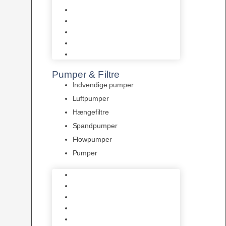
Tropelands fiskefoder
Tropical fiskefoder
Sera fiskefoder
Hikari fiskefoder
Superfish fiskefoder
Pumper & Filtre
Indvendige pumper
Luftpumper
Hængefiltre
Spandpumper
Flowpumper
Pumper
Indvendige pumper
Luftpumper
Hængefiltre
Spandpumper
Flowpumper