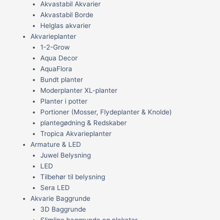
Akvastabil Akvarier
Akvastabil Borde
Helglas akvarier
Akvarieplanter
1-2-Grow
Aqua Decor
AquaFlora
Bundt planter
Moderplanter XL-planter
Planter i potter
Portioner (Mosser, Flydeplanter & Knolde)
plantegødning & Redskaber
Tropica Akvarieplanter
Armature & LED
Juwel Belysning
LED
Tilbehør til belysning
Sera LED
Akvarie Baggrunde
3D Baggrunde
Slimline baggrunde og plakater