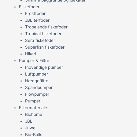
Fiskefoder
Frostfoder
JBL tørfoder
Tropelands fiskefoder
Tropical fiskefoder
Sera fiskefoder
Superfish fiskefoder
Hikari
Pumper & Filtre
Indvendige pumper
Luftpumper
Hængefiltre
Spandpumper
Flowpumper
Pumper
Filtermateriale
Biohome
JBL
Juwel
Bio-Balls