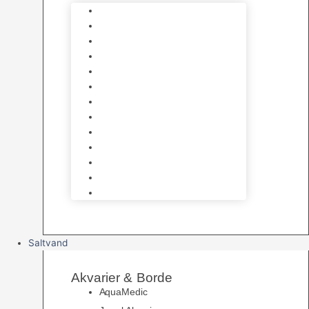
Varmelegemer
Akvarie Bundlag
Dekorationer & Mallehuler
Måleudstyr & testsæt
Vandtilberedning
Algefjerner & Rengøring
CO2 anlæg
Garra Rufa – Doktorfisk
Osmose Anlæg
UV Filtrering
Fittings & Silikone
Fiskenet
Foderautomater
Saltvand
Akvarier & Borde
AquaMedic