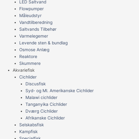
LED Saltvand
Flowpumper
Måleudstyr
Vandtilberedning
Saltvands Tilbehør
Varmelegemer
Levende sten & bundlag
Osmose Anlæg
Reaktore
Skummere
Akvariefisk
Cichlider
Discusfisk
Syd- og Ml. Amerikanske Cichlider
Malawi cichlider
Tanganyika Cichlider
Dværg Cichlider
Afrikanske Cichlider
Selskabsfisk
Kampfisk
Specialfisk