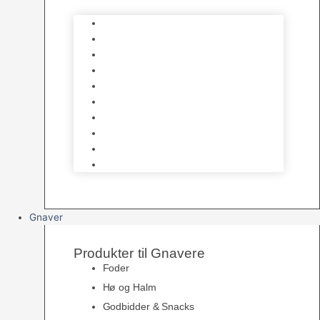
Bure
Foder & vitaminer
Fuglesnack
Fuglesand
Fugle Legetøj
Siddepinde
Tilbehør til bur
Skåle & Foderautomater
Redekasser
Levende Fugle
Gnaver
Produkter til Gnavere
Foder
Hø og Halm
Godbidder & Snacks