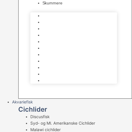
Skummere
Foder – Saltvand
LED Saltvand
Flowpumper
Måleudstyr
Vandtilberedning
Saltvands Tilbehør
Varmelegemer
Levende sten & bundlag
Osmose Anlæg
Reaktore
Skummere
Akvariefisk
Cichlider
Discusfisk
Syd- og Ml. Amerikanske Cichlider
Malawi cichlider