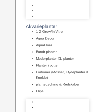
LED
Tilbehør til belysning
Sera LED
Akvarieplanter
1-2-Grow/In Vitro
Aqua Decor
AquaFlora
Bundt planter
Moderplanter XL-planter
Planter i potter
Portioner (Mosser, Flydeplanter &
Knolde)
plantegødning & Redskaber
Clips
1-2-Grow/In Vitro
Aqua Decor