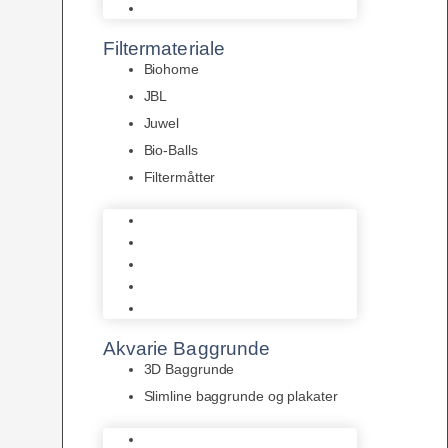
Pumper
Filtermateriale
Biohome
JBL
Juwel
Bio-Balls
Filtermåtter
Biohome
JBL
Juwel
Bio-Balls
Filtermåtter
Akvarie Baggrunde
3D Baggrunde
Slimline baggrunde og plakater
3D Baggrunde