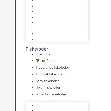
AquaFlora
Bundt planter
Moderplanter XL-planter
Planter i potter
Portioner (Mosser, Flydeplanter
& Knolde)
plantegødning & Redskaber
Clips
Fiskefoder
Frostfoder
JBL tørfoder
Tropelands fiskefoder
Tropical fiskefoder
Sera fiskefoder
Hikari fiskefoder
Superfish fiskefoder
Frostfoder
JBL tørfoder