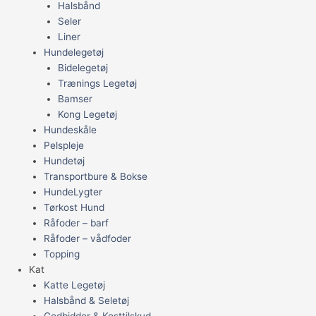
Halsbånd
Seler
Liner
Hundelegetøj
Bidelegetøj
Trænings Legetøj
Bamser
Kong Legetøj
Hundeskåle
Pelspleje
Hundetøj
Transportbure & Bokse
HundeLygter
Tørkost Hund
Råfoder – barf
Råfoder – vådfoder
Topping
Kat
Katte Legetøj
Halsbånd & Seletøj
Godbidder & Kosttilskud