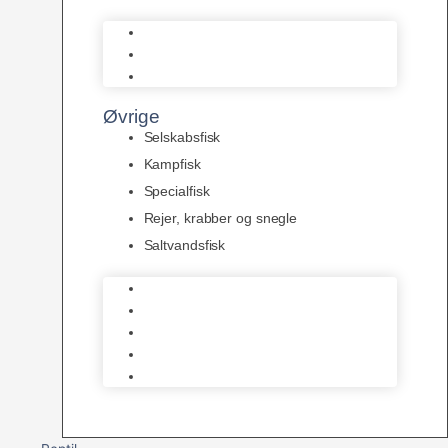
L Maller
Pansermaller
Div. maller
Øvrige
Selskabsfisk
Kampfisk
Specialfisk
Rejer, krabber og snegle
Saltvandsfisk
Selskabsfisk
Kampfisk
Specialfisk
Rejer, krabber og snegle
Saltvandsfisk