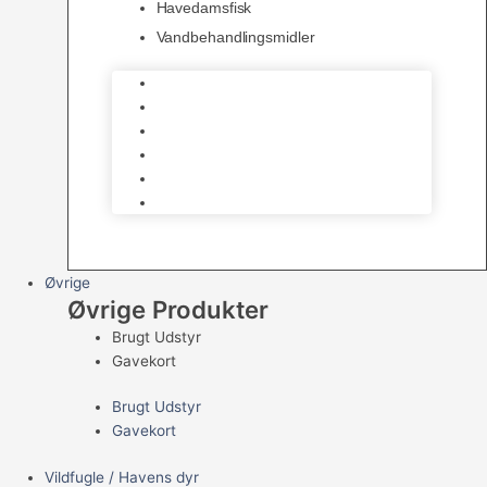
Havedamsfisk
Vandbehandlingsmidler
Havedamsnet
Havedamsfoder
Filter & Filtermaterialer
Havedams Pumper
Havedamsfisk
Vandbehandlingsmidler
Øvrige
Øvrige Produkter
Brugt Udstyr
Gavekort
Brugt Udstyr
Gavekort
Vildfugle / Havens dyr