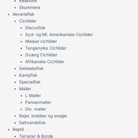
Reaktore
Skummere
Akvariefisk
Cichlider
Discusfisk
Syd- og Ml. Amerikanske Cichlider
Malawi cichlider
Tanganyika Cichlider
Dværg Cichlider
Afrikanske Cichlider
Selskabsfisk
Kampfisk
Specialfisk
Maller
L Maller
Pansermaller
Div. maller
Rejer, krabber og snegle
Saltvandsfisk
Reptil
Terrarier & Borde