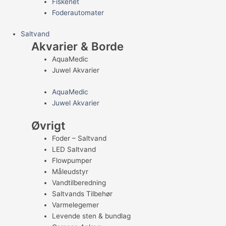
Fiskenet
Foderautomater
Saltvand
Akvarier & Borde
AquaMedic
Juwel Akvarier
AquaMedic
Juwel Akvarier
Øvrigt
Foder – Saltvand
LED Saltvand
Flowpumper
Måleudstyr
Vandtilberedning
Saltvands Tilbehør
Varmelegemer
Levende sten & bundlag