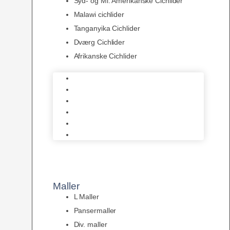
Syd- og Ml. Amerikanske Cichlider
Malawi cichlider
Tanganyika Cichlider
Dværg Cichlider
Afrikanske Cichlider
Discusfisk
Syd- og Ml. Amerikanske Cichlider
Malawi cichlider
Tanganyika Cichlider
Dværg Cichlider
Afrikanske Cichlider
Maller
L Maller
Pansermaller
Div. maller