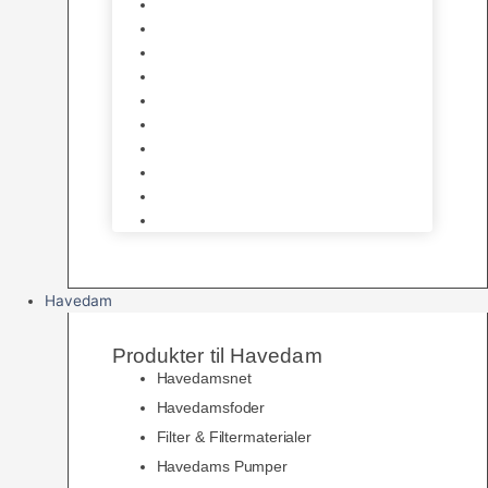
Hø og Halm
Godbidder & Snacks
Legetøj
Hamsterhjul
Huse & Skjul
Bundlag
Bure, løbegårde & transport
Pelspleje
Skåle & Drikkeflasker
Levende Gnavere
Havedam
Produkter til Havedam
Havedamsnet
Havedamsfoder
Filter & Filtermaterialer
Havedams Pumper