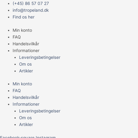
Gå
Main
(+45) 86 57 07 27
til
Menu
info@tropeland.dk
indholdet
Find os her
Min konto
FAQ
Handelsvilkår
Informationer
Leveringsbetingelser
Om os
Artikler
Min konto
FAQ
Handelsvilkår
Informationer
Leveringsbetingelser
Om os
Artikler
Facebook-square
Instagram