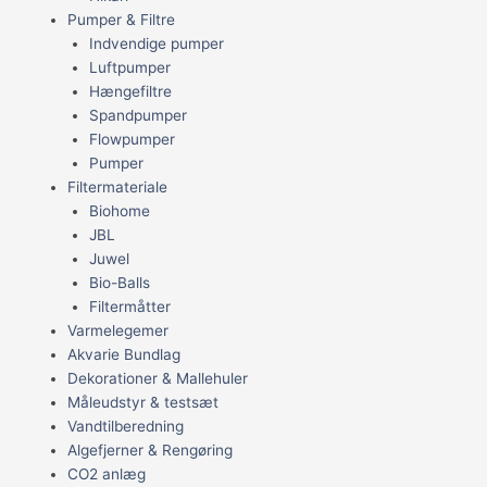
Pumper & Filtre
Indvendige pumper
Luftpumper
Hængefiltre
Spandpumper
Flowpumper
Pumper
Filtermateriale
Biohome
JBL
Juwel
Bio-Balls
Filtermåtter
Varmelegemer
Akvarie Bundlag
Dekorationer & Mallehuler
Måleudstyr & testsæt
Vandtilberedning
Algefjerner & Rengøring
CO2 anlæg