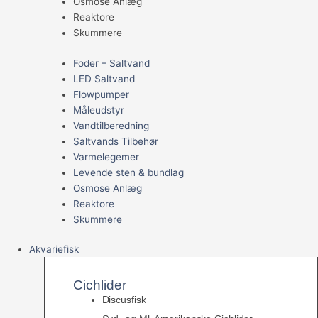
Osmose Anlæg
Reaktore
Skummere
Foder – Saltvand
LED Saltvand
Flowpumper
Måleudstyr
Vandtilberedning
Saltvands Tilbehør
Varmelegemer
Levende sten & bundlag
Osmose Anlæg
Reaktore
Skummere
Akvariefisk
Cichlider
Discusfisk