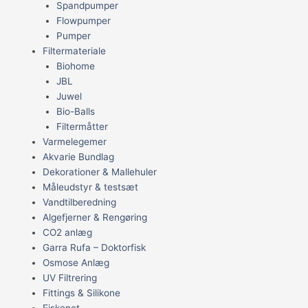
Spandpumper
Flowpumper
Pumper
Filtermateriale
Biohome
JBL
Juwel
Bio-Balls
Filtermåtter
Varmelegemer
Akvarie Bundlag
Dekorationer & Mallehuler
Måleudstyr & testsæt
Vandtilberedning
Algefjerner & Rengøring
CO2 anlæg
Garra Rufa – Doktorfisk
Osmose Anlæg
UV Filtrering
Fittings & Silikone
Fiskenet