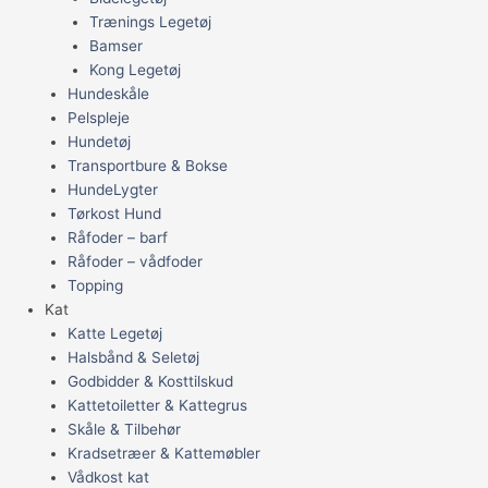
Trænings Legetøj
Bamser
Kong Legetøj
Hundeskåle
Pelspleje
Hundetøj
Transportbure & Bokse
HundeLygter
Tørkost Hund
Råfoder – barf
Råfoder – vådfoder
Topping
Kat
Katte Legetøj
Halsbånd & Seletøj
Godbidder & Kosttilskud
Kattetoiletter & Kattegrus
Skåle & Tilbehør
Kradsetræer & Kattemøbler
Vådkost kat