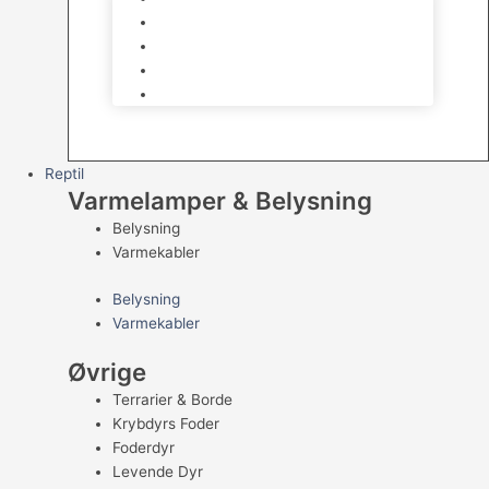
Kampfisk
Specialfisk
Rejer, krabber og snegle
Saltvandsfisk
Reptil
Varmelamper & Belysning
Belysning
Varmekabler
Belysning
Varmekabler
Øvrige
Terrarier & Borde
Krybdyrs Foder
Foderdyr
Levende Dyr