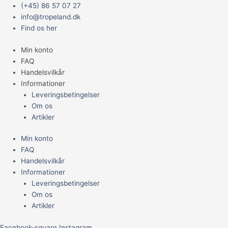
Gå
Main
Marina
(+45) 86 57 07 27
til
Menu
75
info@tropeland.dk
indholdet
luftpumpe
Find os her
antal
Min konto
FAQ
Handelsvilkår
Informationer
Leveringsbetingelser
Om os
Artikler
Min konto
FAQ
Handelsvilkår
Informationer
Leveringsbetingelser
Om os
Artikler
Facebook-square
Instagram