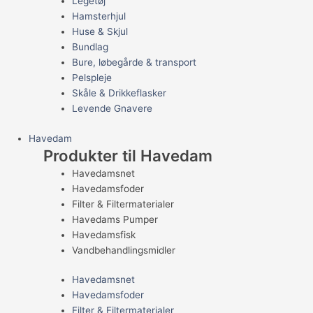
Legetøj
Hamsterhjul
Huse & Skjul
Bundlag
Bure, løbegårde & transport
Pelspleje
Skåle & Drikkeflasker
Levende Gnavere
Havedam
Produkter til Havedam
Havedamsnet
Havedamsfoder
Filter & Filtermaterialer
Havedams Pumper
Havedamsfisk
Vandbehandlingsmidler
Havedamsnet
Havedamsfoder
Filter & Filtermaterialer