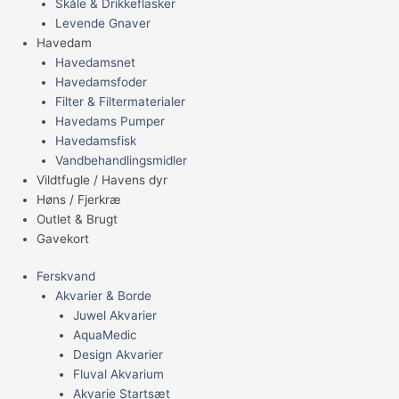
Skåle & Drikkeflasker
Levende Gnaver
Havedam
Havedamsnet
Havedamsfoder
Filter & Filtermaterialer
Havedams Pumper
Havedamsfisk
Vandbehandlingsmidler
Vildtfugle / Havens dyr
Høns / Fjerkræ
Outlet & Brugt
Gavekort
Ferskvand
Akvarier & Borde
Juwel Akvarier
AquaMedic
Design Akvarier
Fluval Akvarium
Akvarie Startsæt