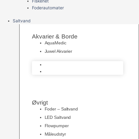
Fiskenet
Foderautomater
Saltvand
Akvarier & Borde
AquaMedic
Juwel Akvarier
AquaMedic
Juwel Akvarier
Øvrigt
Foder – Saltvand
LED Saltvand
Flowpumper
Måleudstyr