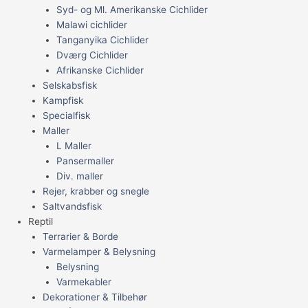
Syd- og Ml. Amerikanske Cichlider
Malawi cichlider
Tanganyika Cichlider
Dværg Cichlider
Afrikanske Cichlider
Selskabsfisk
Kampfisk
Specialfisk
Maller
L Maller
Pansermaller
Div. maller
Rejer, krabber og snegle
Saltvandsfisk
Reptil
Terrarier & Borde
Varmelamper & Belysning
Belysning
Varmekabler
Dekorationer & Tilbehør