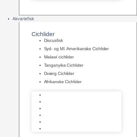
Akvariefisk
Cichlider
Discusfisk
Syd- og Ml. Amerikanske Cichlider
Malawi cichlider
Tanganyika Cichlider
Dværg Cichlider
Afrikanske Cichlider
Discusfisk
Syd- og Ml. Amerikanske Cichlider
Malawi cichlider
Tanganyika Cichlider
Dværg Cichlider
Afrikanske Cichlider