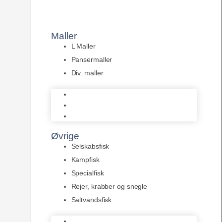
Maller
L Maller
Pansermaller
Div. maller
L Maller
Pansermaller
Div. maller
Øvrige
Selskabsfisk
Kampfisk
Specialfisk
Rejer, krabber og snegle
Saltvandsfisk
Selskabsfisk