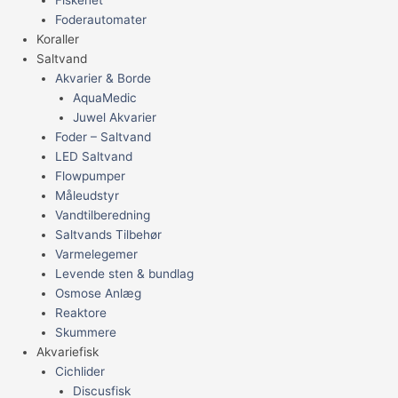
Foderautomater
Koraller
Saltvand
Akvarier & Borde
AquaMedic
Juwel Akvarier
Foder – Saltvand
LED Saltvand
Flowpumper
Måleudstyr
Vandtilberedning
Saltvands Tilbehør
Varmelegemer
Levende sten & bundlag
Osmose Anlæg
Reaktore
Skummere
Akvariefisk
Cichlider
Discusfisk