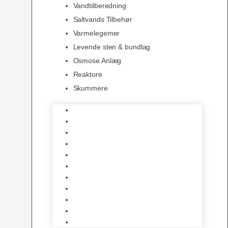
Vandtilberedning
Saltvands Tilbehør
Varmelegemer
Levende sten & bundlag
Osmose Anlæg
Reaktore
Skummere
Foder – Saltvand
LED Saltvand
Flowpumper
Måleudstyr
Vandtilberedning
Saltvands Tilbehør
Varmelegemer
Levende sten & bundlag
Osmose Anlæg
Reaktore
Skummere