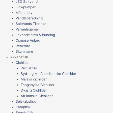
LED Saltvand
Flowpumper
Måleudstyr
Vandtilberedning
Saltvands Tilbehør
Varmelegemer
Levende sten & bundlag
Osmose Anlæg
Reaktore
Skummere
Akvariefisk
Cichlider
Discusfisk
Syd- og Ml. Amerikanske Cichlider
Malawi cichlider
Tanganyika Cichlider
Dværg Cichlider
Afrikanske Cichlider
Selskabsfisk
Kampfisk
Specialfisk