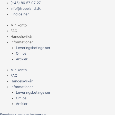
Gå
Main
JBL
(+45) 86 57 07 27
til
Menu
ProCristal
info@tropeland.dk
indholdet
UV-
Find os her
C
Min konto
QuickConnect
FAQ
antal
Handelsvilkår
Informationer
Leveringsbetingelser
Om os
Artikler
Min konto
FAQ
Handelsvilkår
Informationer
Leveringsbetingelser
Om os
Artikler
Facebook-square
Instagram