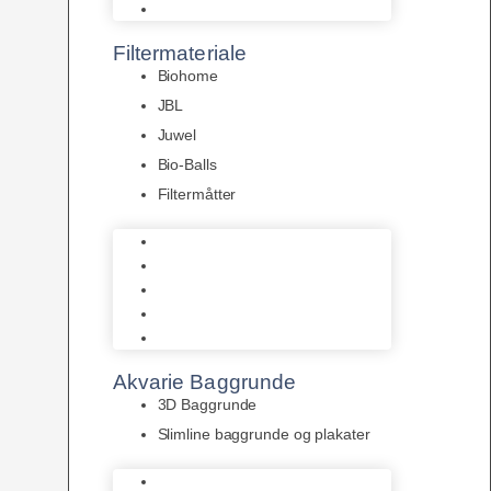
Pumper
Filtermateriale
Biohome
JBL
Juwel
Bio-Balls
Filtermåtter
Biohome
JBL
Juwel
Bio-Balls
Filtermåtter
Akvarie Baggrunde
3D Baggrunde
Slimline baggrunde og plakater
3D Baggrunde