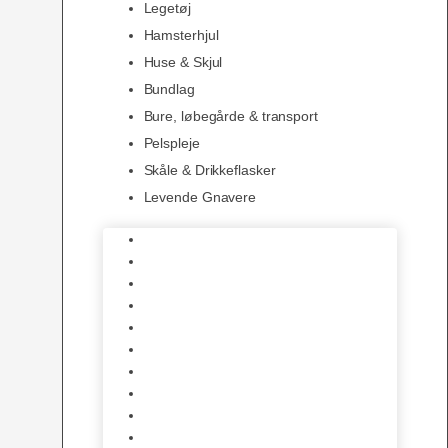
Legetøj
Hamsterhjul
Huse & Skjul
Bundlag
Bure, løbegårde & transport
Pelspleje
Skåle & Drikkeflasker
Levende Gnavere
Foder
Hø og Halm
Godbidder & Snacks
Legetøj
Hamsterhjul
Huse & Skjul
Bundlag
Bure, løbegårde & transport
Pelspleje
Skåle & Drikkeflasker