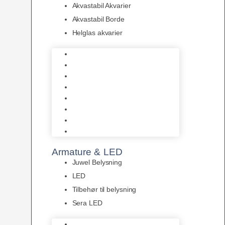
Akvastabil Akvarier
Akvastabil Borde
Helglas akvarier
Juwel Akvarier
AquaMedic
Design Akvarier
Fluval Akvarium
Akvarie Startsæt
Akvastabil Akvarier
Akvastabil Borde
Helglas akvarier
Armature & LED
Juwel Belysning
LED
Tilbehør til belysning
Sera LED
Juwel Belysning