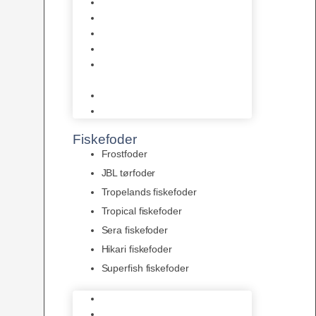
AquaFlora
Bundt planter
Moderplanter XL-planter
Planter i potter
Portioner (Mosser, Flydeplanter
& Knolde)
plantegødning & Redskaber
Clips
Fiskefoder
Frostfoder
JBL tørfoder
Tropelands fiskefoder
Tropical fiskefoder
Sera fiskefoder
Hikari fiskefoder
Superfish fiskefoder
Frostfoder
JBL tørfoder