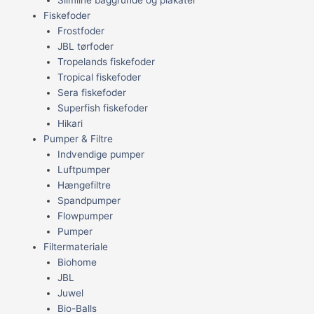
Fiskefoder
Frostfoder
JBL tørfoder
Tropelands fiskefoder
Tropical fiskefoder
Sera fiskefoder
Superfish fiskefoder
Hikari
Pumper & Filtre
Indvendige pumper
Luftpumper
Hængefiltre
Spandpumper
Flowpumper
Pumper
Filtermateriale
Biohome
JBL
Juwel
Bio-Balls