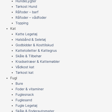
HundeLygter
Tørkost Hund
Råfoder – barf
Råfoder – vådfoder
Topping
Kat
Katte Legetøj
Halsbånd & Seletøj
Godbidder & Kosttilskud
Kattetoiletter & Kattegrus
Skåle & Tilbehør
Kradsetræer & Kattemøbler
Vådkost kat
Tørkost kat
Fugl
Bure
Foder & vitaminer
Fuglesnack
Fuglesand
Fugle Legetøj
Skåle & Foderautomater