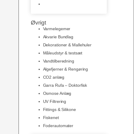
Slimline baggrunde og
plakater
Øvrigt
Varmelegemer
Akvarie Bundlag
Dekorationer & Mallehuler
Måleudstyr & testsæt
Vandtilberedning
Algefjerner & Rengøring
CO2 anlæg
Garra Rufa – Doktorfisk
Osmose Anlæg
UV Filtrering
Fittings & Silikone
Fiskenet
Foderautomater