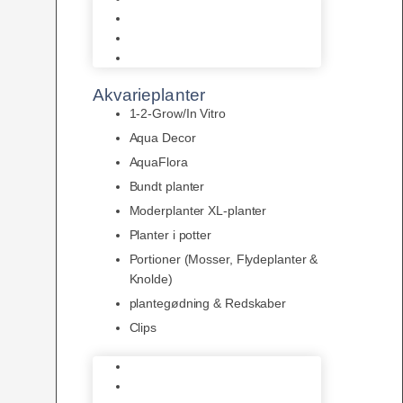
LED
Tilbehør til belysning
Sera LED
Akvarieplanter
1-2-Grow/In Vitro
Aqua Decor
AquaFlora
Bundt planter
Moderplanter XL-planter
Planter i potter
Portioner (Mosser, Flydeplanter &
Knolde)
plantegødning & Redskaber
Clips
1-2-Grow/In Vitro
Aqua Decor