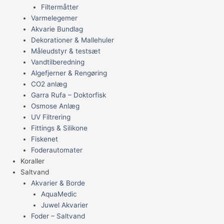
Filtermåtter
Varmelegemer
Akvarie Bundlag
Dekorationer & Mallehuler
Måleudstyr & testsæt
Vandtilberedning
Algefjerner & Rengøring
CO2 anlæg
Garra Rufa – Doktorfisk
Osmose Anlæg
UV Filtrering
Fittings & Silikone
Fiskenet
Foderautomater
Koraller
Saltvand
Akvarier & Borde
AquaMedic
Juwel Akvarier
Foder – Saltvand