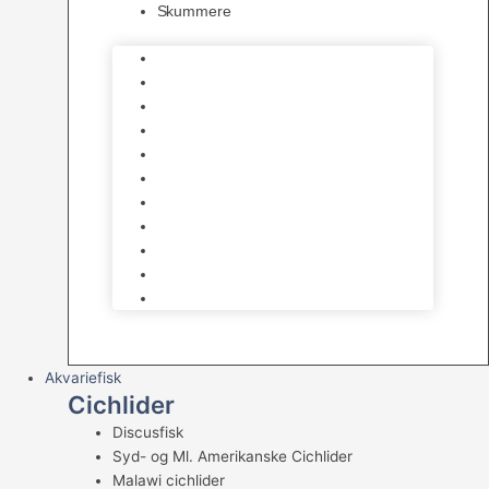
Skummere
Foder – Saltvand
LED Saltvand
Flowpumper
Måleudstyr
Vandtilberedning
Saltvands Tilbehør
Varmelegemer
Levende sten & bundlag
Osmose Anlæg
Reaktore
Skummere
Akvariefisk
Cichlider
Discusfisk
Syd- og Ml. Amerikanske Cichlider
Malawi cichlider