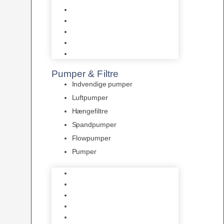
Tropelands fiskefoder
Tropical fiskefoder
Sera fiskefoder
Hikari fiskefoder
Superfish fiskefoder
Pumper & Filtre
Indvendige pumper
Luftpumper
Hængefiltre
Spandpumper
Flowpumper
Pumper
Indvendige pumper
Luftpumper
Hængefiltre
Spandpumper
Flowpumper