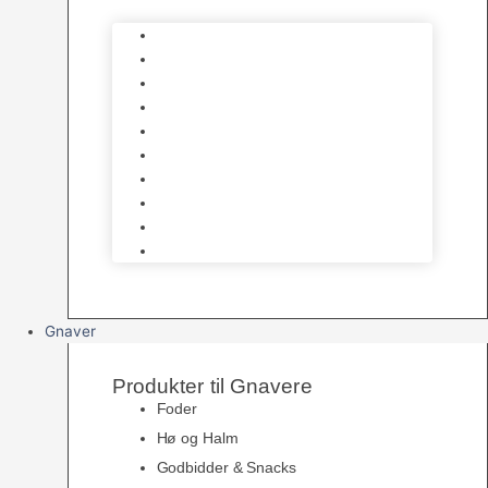
Bure
Foder & vitaminer
Fuglesnack
Fuglesand
Fugle Legetøj
Siddepinde
Tilbehør til bur
Skåle & Foderautomater
Redekasser
Levende Fugle
Gnaver
Produkter til Gnavere
Foder
Hø og Halm
Godbidder & Snacks