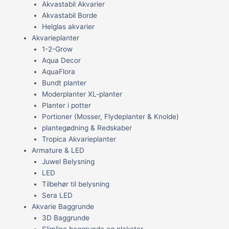
Akvastabil Akvarier
Akvastabil Borde
Helglas akvarier
Akvarieplanter
1-2-Grow
Aqua Decor
AquaFlora
Bundt planter
Moderplanter XL-planter
Planter i potter
Portioner (Mosser, Flydeplanter & Knolde)
plantegødning & Redskaber
Tropica Akvarieplanter
Armature & LED
Juwel Belysning
LED
Tilbehør til belysning
Sera LED
Akvarie Baggrunde
3D Baggrunde
Slimline baggrunde og plakater