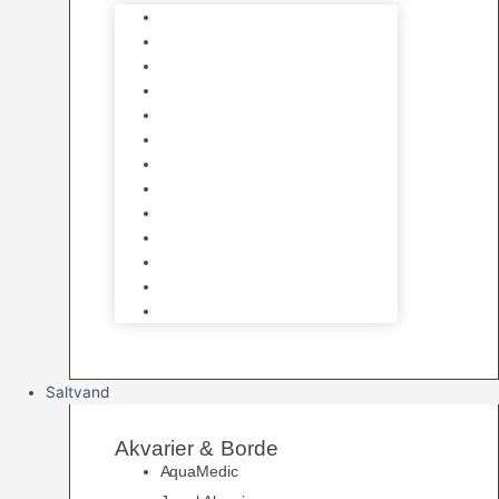
Varmelegemer
Akvarie Bundlag
Dekorationer & Mallehuler
Måleudstyr & testsæt
Vandtilberedning
Algefjerner & Rengøring
CO2 anlæg
Garra Rufa – Doktorfisk
Osmose Anlæg
UV Filtrering
Fittings & Silikone
Fiskenet
Foderautomater
Saltvand
Akvarier & Borde
AquaMedic