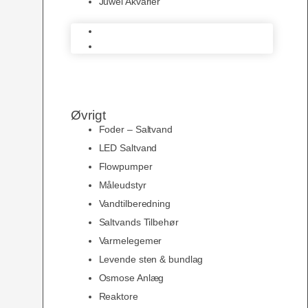
Juwel Akvarier
AquaMedic
Juwel Akvarier
Øvrigt
Foder – Saltvand
LED Saltvand
Flowpumper
Måleudstyr
Vandtilberedning
Saltvands Tilbehør
Varmelegemer
Levende sten & bundlag
Osmose Anlæg
Reaktore