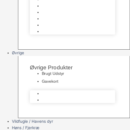
Havedamsfoder
Filter & Filtermaterialer
Havedams Pumper
Havedamsfisk
Vandbehandlingsmidler
Øvrige
Øvrige Produkter
Brugt Udstyr
Gavekort
Brugt Udstyr
Gavekort
Vildfugle / Havens dyr
Høns / Fjerkræ