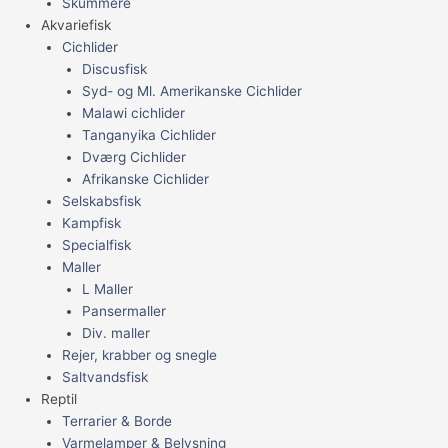
Skummere
Akvariefisk
Cichlider
Discusfisk
Syd- og Ml. Amerikanske Cichlider
Malawi cichlider
Tanganyika Cichlider
Dværg Cichlider
Afrikanske Cichlider
Selskabsfisk
Kampfisk
Specialfisk
Maller
L Maller
Pansermaller
Div. maller
Rejer, krabber og snegle
Saltvandsfisk
Reptil
Terrarier & Borde
Varmelamper & Belysning