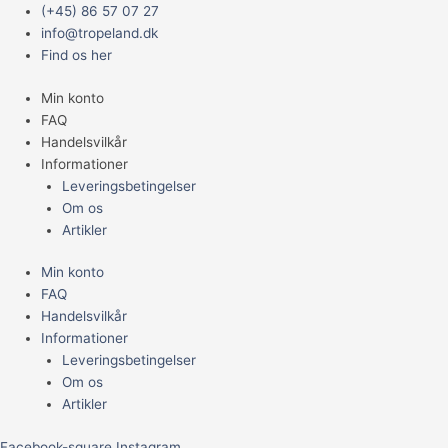
Gå
Main
Prisinterval:
(+45) 86 57 07 27
til
Menu
899,95 kr.
info@tropeland.dk
indholdet
til
Find os her
2.199,95 kr.
Min konto
FAQ
Handelsvilkår
Informationer
Leveringsbetingelser
Om os
Artikler
Min konto
FAQ
Handelsvilkår
Informationer
Leveringsbetingelser
Om os
Artikler
Facebook-square
Instagram