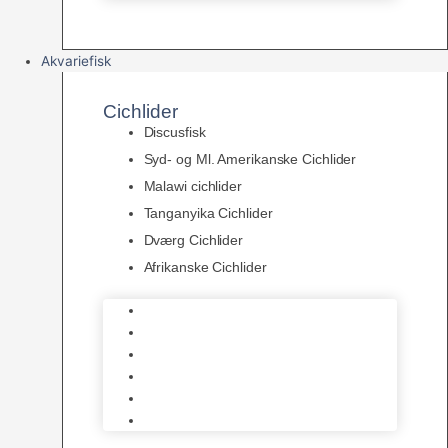
Akvariefisk
Cichlider
Discusfisk
Syd- og Ml. Amerikanske Cichlider
Malawi cichlider
Tanganyika Cichlider
Dværg Cichlider
Afrikanske Cichlider
Discusfisk
Syd- og Ml. Amerikanske Cichlider
Malawi cichlider
Tanganyika Cichlider
Dværg Cichlider
Afrikanske Cichlider