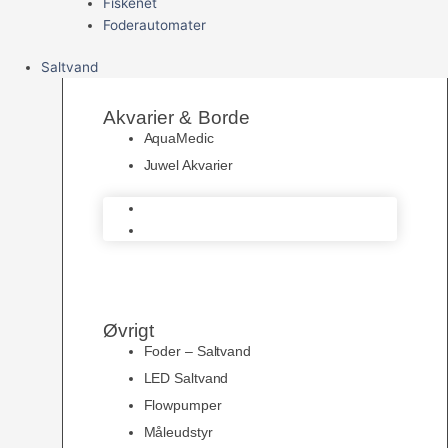
Fiskenet
Foderautomater
Saltvand
Akvarier & Borde
AquaMedic
Juwel Akvarier
AquaMedic
Juwel Akvarier
Øvrigt
Foder – Saltvand
LED Saltvand
Flowpumper
Måleudstyr