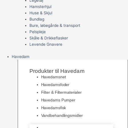
Legetøj
Hamsterhjul
Huse & Skjul
Bundlag
Bure, løbegårde & transport
Pelspleje
Skåle & Drikkeflasker
Levende Gnavere
Havedam
Produkter til Havedam
Havedamsnet
Havedamsfoder
Filter & Filtermaterialer
Havedams Pumper
Havedamsfisk
Vandbehandlingsmidler
Havedamsnet