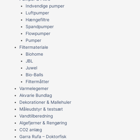
Indvendige pumper
Luftpumper
Hængefiltre
Spandpumper
Flowpumper
Pumper
Filtermateriale
Biohome
JBL
Juwel
Bio-Balls
Filtermåtter
Varmelegemer
Akvarie Bundlag
Dekorationer & Mallehuler
Måleudstyr & testsæt
Vandtilberedning
Algefjerner & Rengøring
CO2 anlæg
Garra Rufa – Doktorfisk