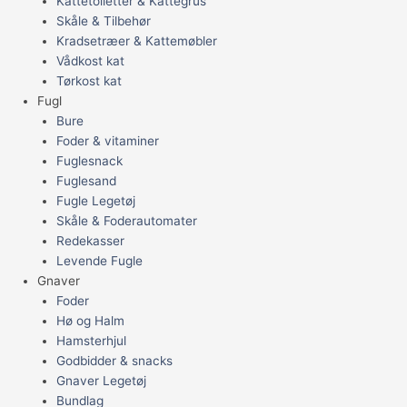
Kattetoiletter & Kattegrus
Skåle & Tilbehør
Kradsetræer & Kattemøbler
Vådkost kat
Tørkost kat
Fugl
Bure
Foder & vitaminer
Fuglesnack
Fuglesand
Fugle Legetøj
Skåle & Foderautomater
Redekasser
Levende Fugle
Gnaver
Foder
Hø og Halm
Hamsterhjul
Godbidder & snacks
Gnaver Legetøj
Bundlag