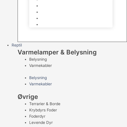
Kampfisk
Specialfisk
Rejer, krabber og snegle
Saltvandsfisk
Reptil
Varmelamper & Belysning
Belysning
Varmekabler
Belysning
Varmekabler
Øvrige
Terrarier & Borde
Krybdyrs Foder
Foderdyr
Levende Dyr