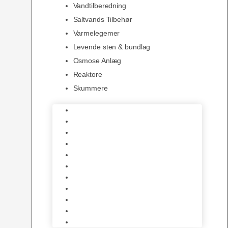
Vandtilberedning
Saltvands Tilbehør
Varmelegemer
Levende sten & bundlag
Osmose Anlæg
Reaktore
Skummere
Foder – Saltvand
LED Saltvand
Flowpumper
Måleudstyr
Vandtilberedning
Saltvands Tilbehør
Varmelegemer
Levende sten & bundlag
Osmose Anlæg
Reaktore
Skummere