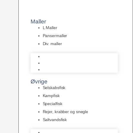
Maller
L Maller
Pansermaller
Div. maller
L Maller
Pansermaller
Div. maller
Øvrige
Selskabsfisk
Kampfisk
Specialfisk
Rejer, krabber og snegle
Saltvandsfisk
Selskabsfisk