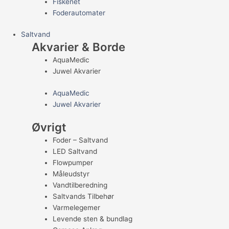
Fiskenet
Foderautomater
Saltvand
Akvarier & Borde
AquaMedic
Juwel Akvarier
AquaMedic
Juwel Akvarier
Øvrigt
Foder – Saltvand
LED Saltvand
Flowpumper
Måleudstyr
Vandtilberedning
Saltvands Tilbehør
Varmelegemer
Levende sten & bundlag