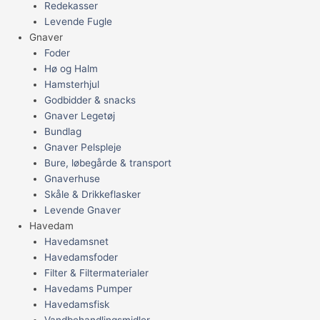
Redekasser
Levende Fugle
Gnaver
Foder
Hø og Halm
Hamsterhjul
Godbidder & snacks
Gnaver Legetøj
Bundlag
Gnaver Pelspleje
Bure, løbegårde & transport
Gnaverhuse
Skåle & Drikkeflasker
Levende Gnaver
Havedam
Havedamsnet
Havedamsfoder
Filter & Filtermaterialer
Havedams Pumper
Havedamsfisk
Vandbehandlingsmidler