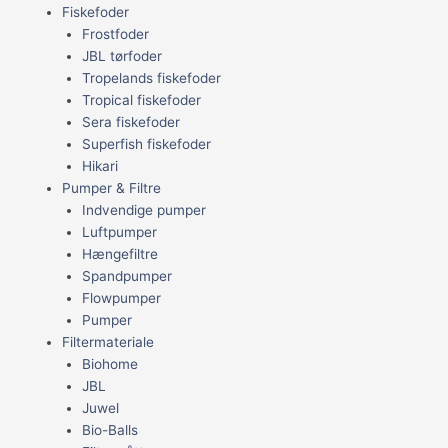
Fiskefoder
Frostfoder
JBL tørfoder
Tropelands fiskefoder
Tropical fiskefoder
Sera fiskefoder
Superfish fiskefoder
Hikari
Pumper & Filtre
Indvendige pumper
Luftpumper
Hængefiltre
Spandpumper
Flowpumper
Pumper
Filtermateriale
Biohome
JBL
Juwel
Bio-Balls