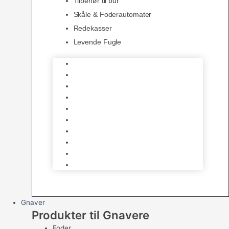
Tilbehør til bur
Skåle & Foderautomater
Redekasser
Levende Fugle
Bure
Foder & vitaminer
Fuglesnack
Fuglesand
Fugle Legetøj
Siddepinde
Tilbehør til bur
Skåle & Foderautomater
Redekasser
Levende Fugle
Gnaver
Produkter til Gnavere
Foder