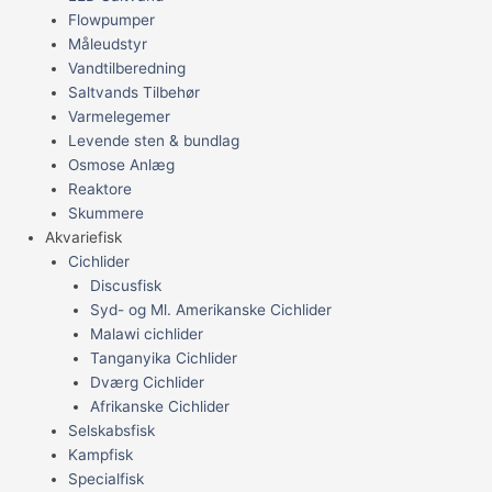
Flowpumper
Måleudstyr
Vandtilberedning
Saltvands Tilbehør
Varmelegemer
Levende sten & bundlag
Osmose Anlæg
Reaktore
Skummere
Akvariefisk
Cichlider
Discusfisk
Syd- og Ml. Amerikanske Cichlider
Malawi cichlider
Tanganyika Cichlider
Dværg Cichlider
Afrikanske Cichlider
Selskabsfisk
Kampfisk
Specialfisk