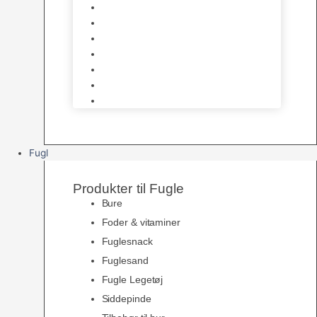
Halsbånd & Seletøj
Godbidder & Kosttilskud
Kattetoiletter & Kattegrus
Skåle & Tilbehør
Kradsetræer & Kattemøbler
Vådkost
Tørkost
Fugl
Produkter til Fugle
Bure
Foder & vitaminer
Fuglesnack
Fuglesand
Fugle Legetøj
Siddepinde