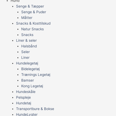
Hund
Senge & Tæpper
Senge & Puder
Måtter
Snacks & Kosttilskud
Natur Snacks
Snacks
Liner & seler
Halsbånd
Seler
Liner
Hundelegetøj
Bidelegetøj
Trænings Legetøj
Bamser
Kong Legetøj
Hundeskåle
Pelspleje
Hundetøj
Transportbure & Bokse
HundeLygter