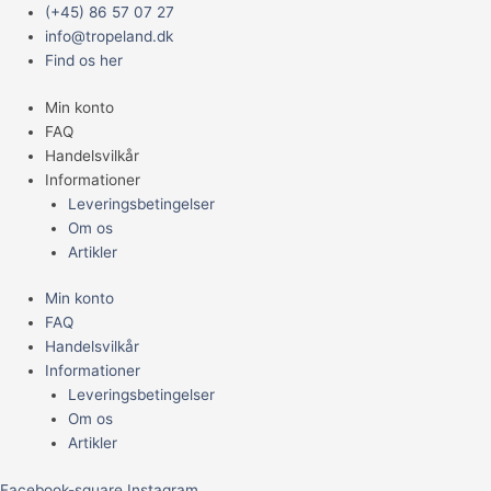
Gå
Main
Anatome
(+45) 86 57 07 27
til
Menu
Helena
info@tropeland.dk
indholdet
snegle
Find os her
antal
Min konto
FAQ
Handelsvilkår
Informationer
Leveringsbetingelser
Om os
Artikler
Min konto
FAQ
Handelsvilkår
Informationer
Leveringsbetingelser
Om os
Artikler
Facebook-square
Instagram