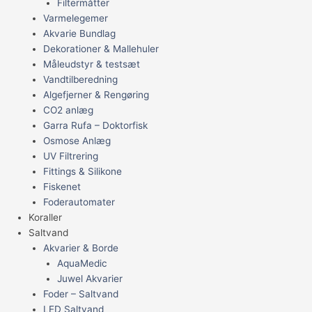
Filtermåtter
Varmelegemer
Akvarie Bundlag
Dekorationer & Mallehuler
Måleudstyr & testsæt
Vandtilberedning
Algefjerner & Rengøring
CO2 anlæg
Garra Rufa – Doktorfisk
Osmose Anlæg
UV Filtrering
Fittings & Silikone
Fiskenet
Foderautomater
Koraller
Saltvand
Akvarier & Borde
AquaMedic
Juwel Akvarier
Foder – Saltvand
LED Saltvand