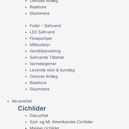
Osmose Anlæg
Reaktore
Skummere
Foder – Saltvand
LED Saltvand
Flowpumper
Måleudstyr
Vandtilberedning
Saltvands Tilbehør
Varmelegemer
Levende sten & bundlag
Osmose Anlæg
Reaktore
Skummere
Akvariefisk
Cichlider
Discusfisk
Syd- og Ml. Amerikanske Cichlider
Malawi cichlider