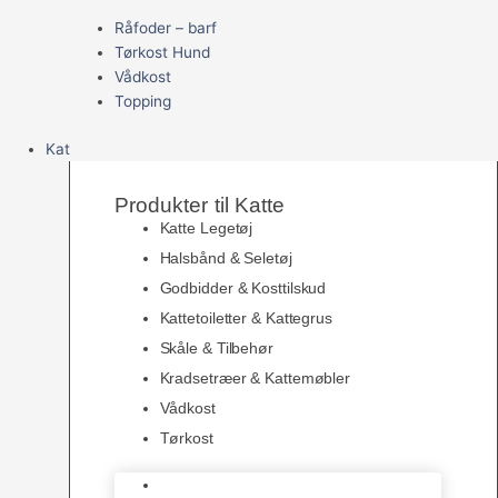
Råfoder – barf
Tørkost Hund
Vådkost
Topping
Kat
Produkter til Katte
Katte Legetøj
Halsbånd & Seletøj
Godbidder & Kosttilskud
Kattetoiletter & Kattegrus
Skåle & Tilbehør
Kradsetræer & Kattemøbler
Vådkost
Tørkost
Katte Legetøj