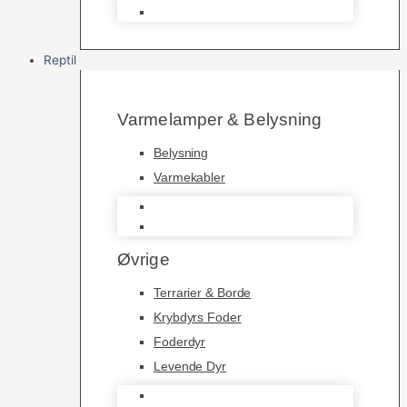
Saltvandsfisk
Reptil
Varmelamper & Belysning
Belysning
Varmekabler
Belysning
Varmekabler
Øvrige
Terrarier & Borde
Krybdyrs Foder
Foderdyr
Levende Dyr
Terrarier & Borde