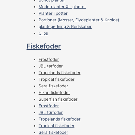
Moderplanter XL-planter
Planter i potter
Portioner (Mosser, Flydeplanter & Knolde)
plantegødning & Redskaber
Clips
Fiskefoder
Frostfoder
JBL tørfoder
Tropelands fiskefoder
Tropical fiskefoder
Sera fiskefoder
Hikari fiskefoder
Superfish fiskefoder
Frostfoder
JBL tørfoder
Tropelands fiskefoder
Tropical fiskefoder
Sera fiskefoder