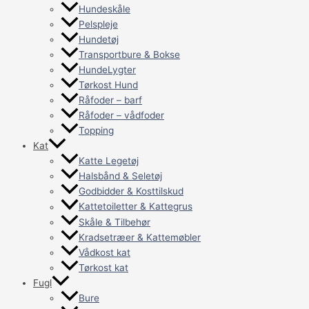
Hundeskåle
Pelspleje
Hundetøj
Transportbure & Bokse
HundeLygter
Tørkost Hund
Råfoder – barf
Råfoder – vådfoder
Topping
Kat
Katte Legetøj
Halsbånd & Seletøj
Godbidder & Kosttilskud
Kattetoiletter & Kattegrus
Skåle & Tilbehør
Kradsetræer & Kattemøbler
Vådkost kat
Tørkost kat
Fugl
Bure