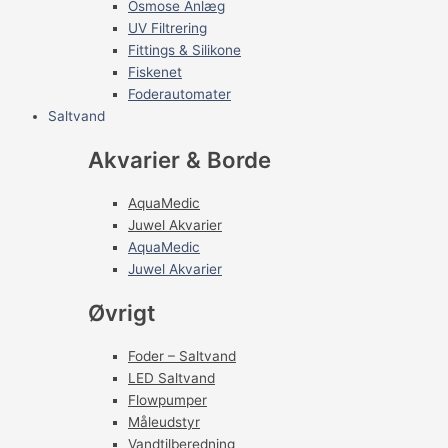
Osmose Anlæg
UV Filtrering
Fittings & Silikone
Fiskenet
Foderautomater
Saltvand
Akvarier & Borde
AquaMedic
Juwel Akvarier
AquaMedic
Juwel Akvarier
Øvrigt
Foder – Saltvand
LED Saltvand
Flowpumper
Måleudstyr
Vandtilberedning