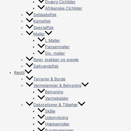
Dværg Cichlider
Afrikanske Cichlider
Selskabsfisk
Kampfisk
Specialfisk
Maller
L Maller
Pansermaller
Div. maller
Rejer, krabber og snegle
Saltvandsfisk
Reptil
Terrarier & Borde
Varmelamper & Belysning
Belysning
Varmekabler
Dekorationer & Tilbehør
Skåle
Udsmykning
Hjælpemidler
Bundmaterialer