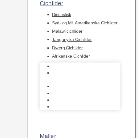
Cichlider
Discusfisk
Syd- og Ml. Amerikanske Cichlider
Malawi cichlider
Tanganyika Cichlider
Dværg Cichlider
Afrikanske Cichlider
Discusfisk
Syd- og Ml. Amerikanske
Cichlider
Malawi cichlider
Tanganyika Cichlider
Dværg Cichlider
Afrikanske Cichlider
Maller