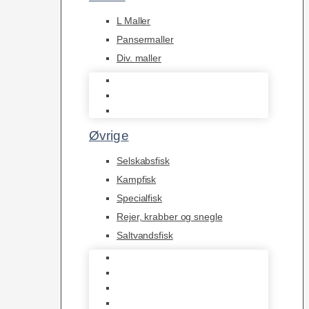
L Maller
Pansermaller
Div. maller
L Maller
Pansermaller
Div. maller
Øvrige
Selskabsfisk
Kampfisk
Specialfisk
Rejer, krabber og snegle
Saltvandsfisk
Selskabsfisk
Kampfisk
Specialfisk
Rejer, krabber og snegle