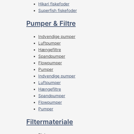
Hikari fiskefoder
Superfish fiskefoder
Pumper & Filtre
Indvendige pumper
Luftpumper
Hængefiltre
Spandpumper
Flowpumper
Pumper
Indvendige pumper
Luftpumper
Hængefiltre
Spandpumper
Flowpumper
Pumper
Filtermateriale