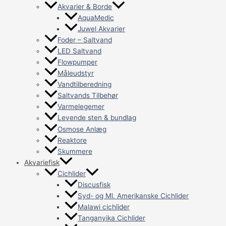
Akvarier & Borde
AquaMedic
Juwel Akvarier
Foder – Saltvand
LED Saltvand
Flowpumper
Måleudstyr
Vandtilberedning
Saltvands Tilbehør
Varmelegemer
Levende sten & bundlag
Osmose Anlæg
Reaktore
Skummere
Akvariefisk
Cichlider
Discusfisk
Syd- og Ml. Amerikanske Cichlider
Malawi cichlider
Tanganyika Cichlider