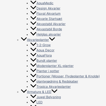
AquaMedic
Design Akvarier
Fluval Akvarium
Akvarie Startsæt
Akvastabil Akvarier
Akvastabil Borde
Helglas akvarier
Akvarieplanter
1-2-Grow
Aqua Decor
AquaFlora
Bundt planter
Moderplanter XL-planter
Planter i potter
Portioner (Mosser, Flydeplanter & Knolde)
plantegødning & Redskaber
Tropica Akvarieplanter
Armature & LED
Juwel Belysning
LED