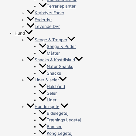
Terrarieplanter
Krybdyrs Foder
Foderdyr
Levende Dyr
Hund
Senge & Tæpper
Senge & Puder
Måtter
Snacks & Kosttilskud
Natur Snacks
Snacks
Liner & seler
Halsbånd
Seler
Liner
Hundelegetøj
Bidelegetøj
Trænings Legetøj
Bamser
Kong Legetøj