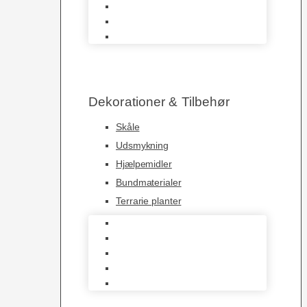
Krybdyrs Foder
Foderdyr
Levende Dyr
Dekorationer & Tilbehør
Skåle
Udsmykning
Hjælpemidler
Bundmaterialer
Terrarie planter
Skåle
Udsmykning
Hjælpemidler
Bundmaterialer
Terrarie planter