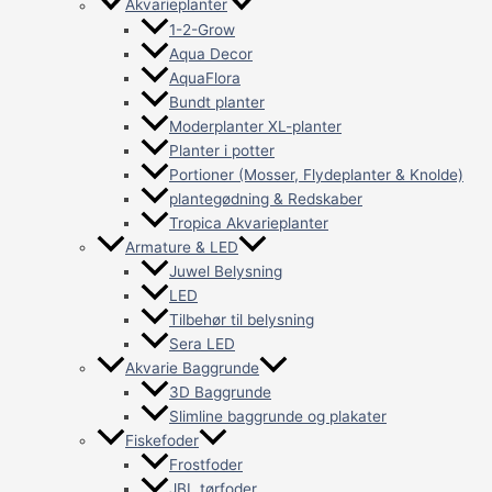
Akvarieplanter
1-2-Grow
Aqua Decor
AquaFlora
Bundt planter
Moderplanter XL-planter
Planter i potter
Portioner (Mosser, Flydeplanter & Knolde)
plantegødning & Redskaber
Tropica Akvarieplanter
Armature & LED
Juwel Belysning
LED
Tilbehør til belysning
Sera LED
Akvarie Baggrunde
3D Baggrunde
Slimline baggrunde og plakater
Fiskefoder
Frostfoder
JBL tørfoder