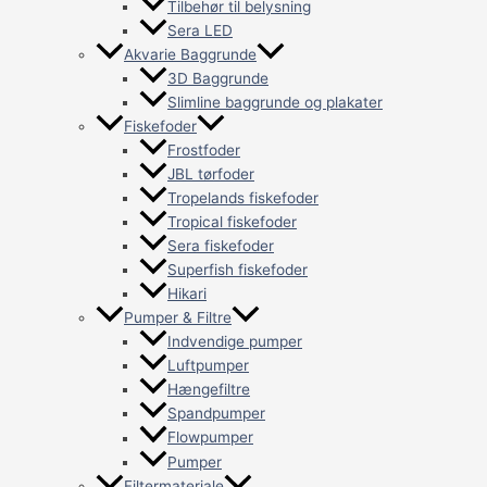
Tilbehør til belysning
Sera LED
Akvarie Baggrunde
3D Baggrunde
Slimline baggrunde og plakater
Fiskefoder
Frostfoder
JBL tørfoder
Tropelands fiskefoder
Tropical fiskefoder
Sera fiskefoder
Superfish fiskefoder
Hikari
Pumper & Filtre
Indvendige pumper
Luftpumper
Hængefiltre
Spandpumper
Flowpumper
Pumper
Filtermateriale