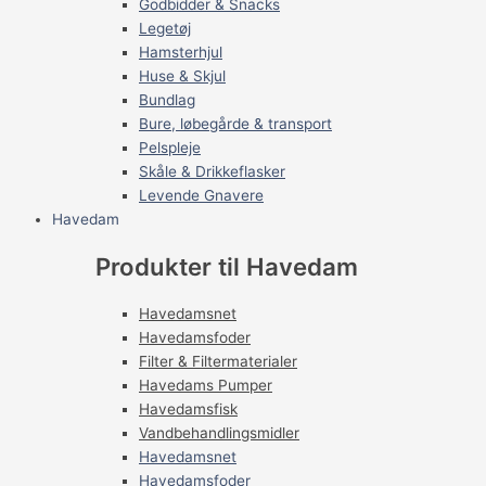
Godbidder & Snacks
Legetøj
Hamsterhjul
Huse & Skjul
Bundlag
Bure, løbegårde & transport
Pelspleje
Skåle & Drikkeflasker
Levende Gnavere
Havedam
Produkter til Havedam
Havedamsnet
Havedamsfoder
Filter & Filtermaterialer
Havedams Pumper
Havedamsfisk
Vandbehandlingsmidler
Havedamsnet
Havedamsfoder