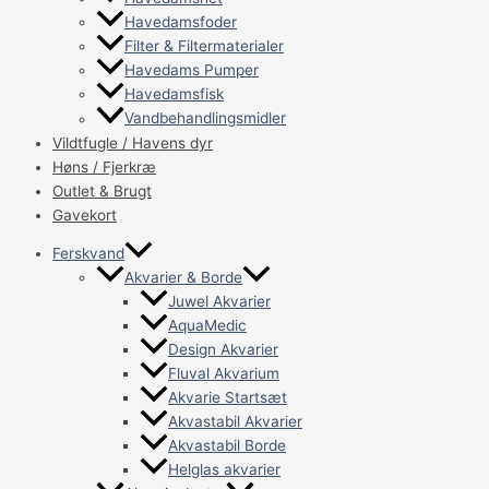
Havedamsfoder
Filter & Filtermaterialer
Havedams Pumper
Havedamsfisk
Vandbehandlingsmidler
Vildtfugle / Havens dyr
Høns / Fjerkræ
Outlet & Brugt
Gavekort
Ferskvand
Akvarier & Borde
Juwel Akvarier
AquaMedic
Design Akvarier
Fluval Akvarium
Akvarie Startsæt
Akvastabil Akvarier
Akvastabil Borde
Helglas akvarier