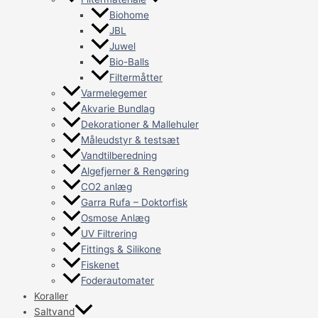
Biohome
JBL
Juwel
Bio-Balls
Filtermåtter
Varmelegemer
Akvarie Bundlag
Dekorationer & Mallehuler
Måleudstyr & testsæt
Vandtilberedning
Algefjerner & Rengøring
CO2 anlæg
Garra Rufa – Doktorfisk
Osmose Anlæg
UV Filtrering
Fittings & Silikone
Fiskenet
Foderautomater
Koraller
Saltvand