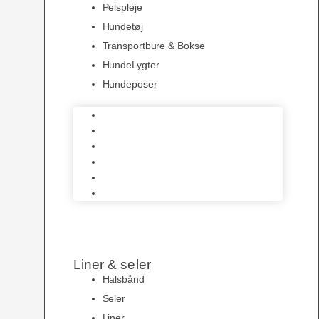
Pelspleje
Hundetøj
Transportbure & Bokse
HundeLygter
Hundeposer
Hundeskåle
Pelspleje
Hundetøj
Transportbure & Bokse
HundeLygter
Hundeposer
Liner & seler
Halsbånd
Seler
Liner