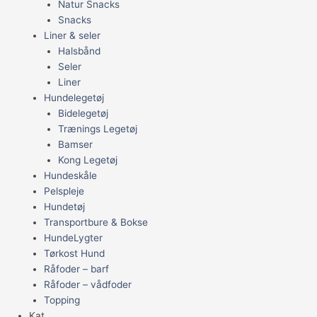
Natur Snacks
Snacks
Liner & seler
Halsbånd
Seler
Liner
Hundelegetøj
Bidelegetøj
Trænings Legetøj
Bamser
Kong Legetøj
Hundeskåle
Pelspleje
Hundetøj
Transportbure & Bokse
HundeLygter
Tørkost Hund
Råfoder – barf
Råfoder – vådfoder
Topping
Kat