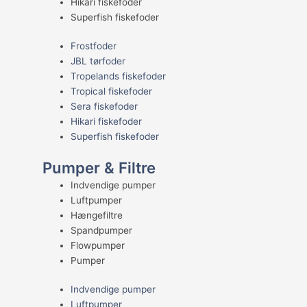
Hikari fiskefoder
Superfish fiskefoder
Frostfoder
JBL tørfoder
Tropelands fiskefoder
Tropical fiskefoder
Sera fiskefoder
Hikari fiskefoder
Superfish fiskefoder
Pumper & Filtre
Indvendige pumper
Luftpumper
Hængefiltre
Spandpumper
Flowpumper
Pumper
Indvendige pumper
Luftpumper