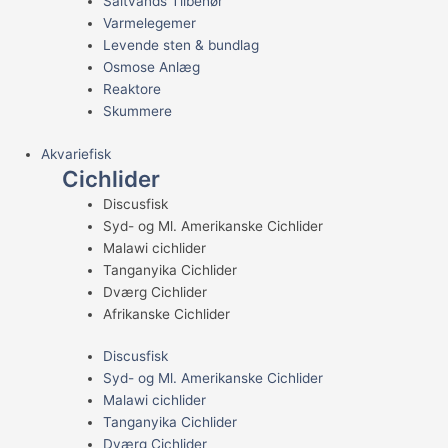
Saltvands Tilbehør
Varmelegemer
Levende sten & bundlag
Osmose Anlæg
Reaktore
Skummere
Akvariefisk
Cichlider
Discusfisk
Syd- og Ml. Amerikanske Cichlider
Malawi cichlider
Tanganyika Cichlider
Dværg Cichlider
Afrikanske Cichlider
Discusfisk
Syd- og Ml. Amerikanske Cichlider
Malawi cichlider
Tanganyika Cichlider
Dværg Cichlider