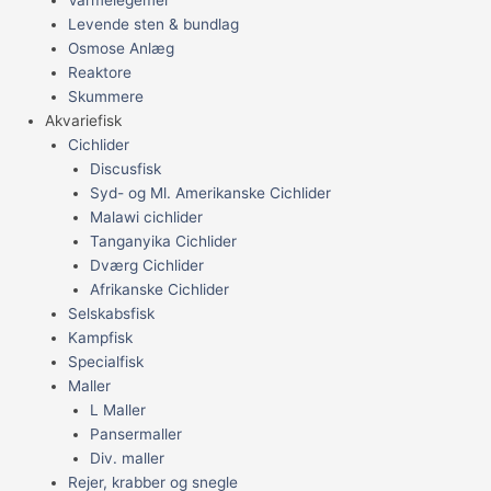
Varmelegemer
Levende sten & bundlag
Osmose Anlæg
Reaktore
Skummere
Akvariefisk
Cichlider
Discusfisk
Syd- og Ml. Amerikanske Cichlider
Malawi cichlider
Tanganyika Cichlider
Dværg Cichlider
Afrikanske Cichlider
Selskabsfisk
Kampfisk
Specialfisk
Maller
L Maller
Pansermaller
Div. maller
Rejer, krabber og snegle