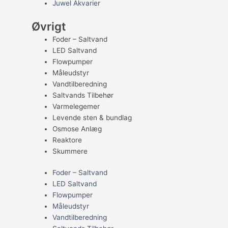
Juwel Akvarier
Øvrigt
Foder – Saltvand
LED Saltvand
Flowpumper
Måleudstyr
Vandtilberedning
Saltvands Tilbehør
Varmelegemer
Levende sten & bundlag
Osmose Anlæg
Reaktore
Skummere
Foder – Saltvand
LED Saltvand
Flowpumper
Måleudstyr
Vandtilberedning