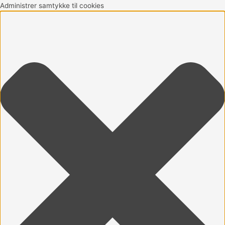
Gå
Marketing
Statistikker
Præferencer
Funktionsdygtig
Administrer samtykke til cookies
til
indholdet