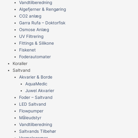
Vandtilberedning
Algefjerner & Rengøring
CO2 anlæg
Garra Rufa – Doktorfisk
Osmose Anlæg
UV Filtrering
Fittings & Silikone
Fiskenet
Foderautomater
Koraller
Saltvand
Akvarier & Borde
AquaMedic
Juwel Akvarier
Foder – Saltvand
LED Saltvand
Flowpumper
Måleudstyr
Vandtilberedning
Saltvands Tilbehør