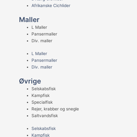
Afrikanske Cichlider
Maller
L Maller
Pansermaller
Div. maller
L Maller
Pansermaller
Div. maller
Øvrige
Selskabsfisk
Kampfisk
Specialfisk
Rejer, krabber og snegle
Saltvandsfisk
Selskabsfisk
Kampfisk