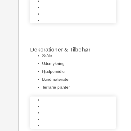
Terrarier & Borde
Krybdyrs Foder
Foderdyr
Levende Dyr
Dekorationer & Tilbehør
Skåle
Udsmykning
Hjælpemidler
Bundmaterialer
Terrarie planter
Skåle
Udsmykning
Hjælpemidler
Bundmaterialer
Terrarie planter