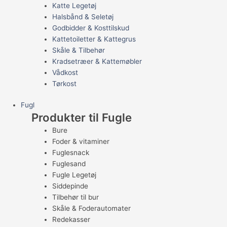
Katte Legetøj
Halsbånd & Seletøj
Godbidder & Kosttilskud
Kattetoiletter & Kattegrus
Skåle & Tilbehør
Kradsetræer & Kattemøbler
Vådkost
Tørkost
Fugl
Produkter til Fugle
Bure
Foder & vitaminer
Fuglesnack
Fuglesand
Fugle Legetøj
Siddepinde
Tilbehør til bur
Skåle & Foderautomater
Redekasser