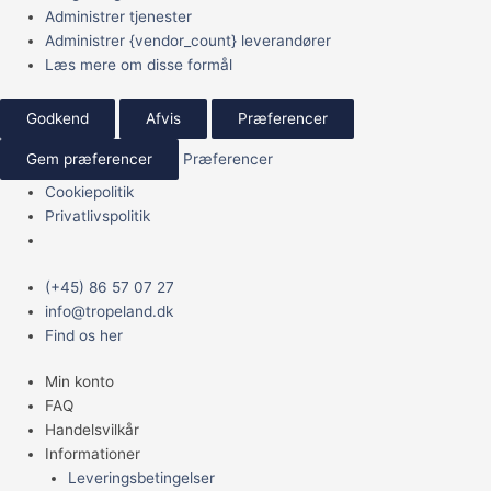
Administrer tjenester
Administrer {vendor_count} leverandører
Læs mere om disse formål
Godkend
Afvis
Præferencer
Gem præferencer
Præferencer
Cookiepolitik
Privatlivspolitik
Main
(+45) 86 57 07 27
Menu
info@tropeland.dk
Find os her
Min konto
FAQ
Handelsvilkår
Informationer
Leveringsbetingelser