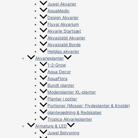
Juwel Akvarier
AquaMedic
Design Akvarier
Fluval Akvarium
Akvarie Startsæt
Akvastabil Akvarier
Akvastabil Borde
Helglas akvarier
Akvarieplanter
1-2-Grow
Aqua Decor
AquaFlora
Bundt planter
Moderplanter XL-planter
Planter i potter
Portioner (Mosser, Flydeplanter & Knolde)
plantegødning & Redskaber
Tropica Akvarieplanter
Armature & LED
Juwel Belysning