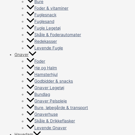
Bure
Foder & vitaminer
Fuglesnack
Fuglesand
Fugle Legetøj
Skåle & Foderautomater
Redekasser
Levende Fugle
Gnaver
Foder
Hø og Halm
Hamsterhjul
Godbidder & snacks
Gnaver Legetøj
Bundlag
Gnaver Pelspleje
Bure, løbegårde & transport
Gnaverhuse
Skåle & Drikkeflasker
Levende Gnaver
Havedam