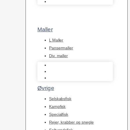
Afrikanske Cichlider
Maller
L Maller
Pansermaller
Div. maller
L Maller
Pansermaller
Div. maller
Øvrige
Selskabsfisk
Kampfisk
Specialfisk
Rejer, krabber og snegle