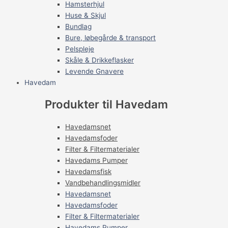
Hamsterhjul
Huse & Skjul
Bundlag
Bure, løbegårde & transport
Pelspleje
Skåle & Drikkeflasker
Levende Gnavere
Havedam
Produkter til Havedam
Havedamsnet
Havedamsfoder
Filter & Filtermaterialer
Havedams Pumper
Havedamsfisk
Vandbehandlingsmidler
Havedamsnet
Havedamsfoder
Filter & Filtermaterialer
Havedams Pumper