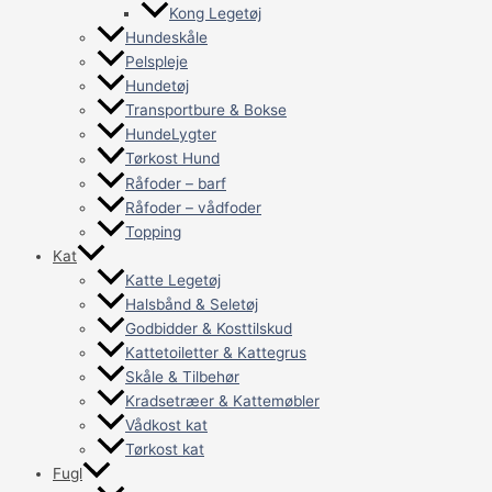
Kong Legetøj
Hundeskåle
Pelspleje
Hundetøj
Transportbure & Bokse
HundeLygter
Tørkost Hund
Råfoder – barf
Råfoder – vådfoder
Topping
Kat
Katte Legetøj
Halsbånd & Seletøj
Godbidder & Kosttilskud
Kattetoiletter & Kattegrus
Skåle & Tilbehør
Kradsetræer & Kattemøbler
Vådkost kat
Tørkost kat
Fugl