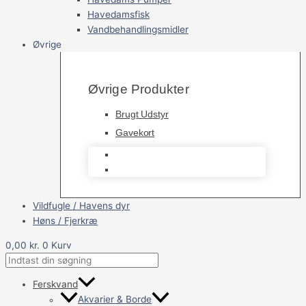
Havedamsfisk
Vandbehandlingsmidler
Øvrige
Øvrige Produkter
Brugt Udstyr
Gavekort
Brugt Udstyr
Gavekort
Vildfugle / Havens dyr
Høns / Fjerkræ
0,00
kr.
0
Kurv
Ferskvand
Akvarier & Borde