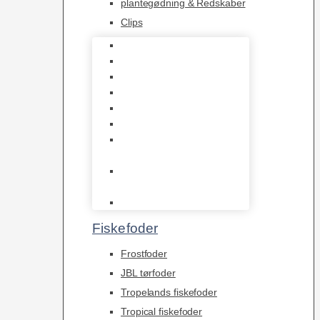
plantegødning & Redskaber
Clips
1-2-Grow/In Vitro
Aqua Decor
AquaFlora
Bundt planter
Moderplanter XL-planter
Planter i potter
Portioner (Mosser,
Flydeplanter & Knolde)
plantegødning &
Redskaber
Clips
Fiskefoder
Frostfoder
JBL tørfoder
Tropelands fiskefoder
Tropical fiskefoder