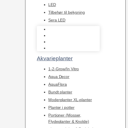
LED
Tilbehør til belysning
Sera LED
Juwel Belysning
LED
Tilbehør til belysning
Sera LED
Akvarieplanter
1-2-Grow/In Vitro
Aqua Decor
AquaFlora
Bundt planter
Moderplanter XL-planter
Planter i potter
Portioner (Mosser,
Flydeplanter & Knolde)