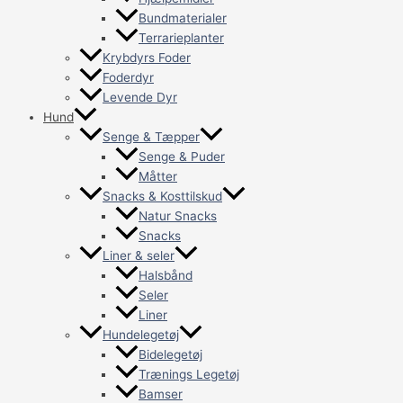
Bundmaterialer
Terrarieplanter
Krybdyrs Foder
Foderdyr
Levende Dyr
Hund
Senge & Tæpper
Senge & Puder
Måtter
Snacks & Kosttilskud
Natur Snacks
Snacks
Liner & seler
Halsbånd
Seler
Liner
Hundelegetøj
Bidelegetøj
Trænings Legetøj
Bamser