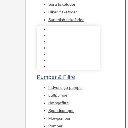
Sera fiskefoder
Hikari fiskefoder
Superfish fiskefoder
Frostfoder
JBL tørfoder
Tropelands fiskefoder
Tropical fiskefoder
Sera fiskefoder
Hikari fiskefoder
Superfish fiskefoder
Pumper & Filtre
Indvendige pumper
Luftpumper
Hængefiltre
Spandpumper
Flowpumper
Pumper