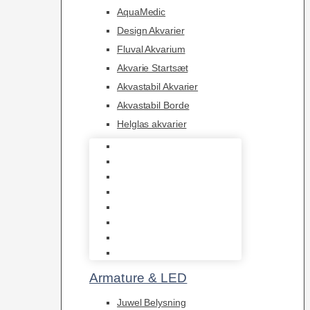
AquaMedic
Design Akvarier
Fluval Akvarium
Akvarie Startsæt
Akvastabil Akvarier
Akvastabil Borde
Helglas akvarier
Juwel Akvarier
AquaMedic
Design Akvarier
Fluval Akvarium
Akvarie Startsæt
Akvastabil Akvarier
Akvastabil Borde
Helglas akvarier
Armature & LED
Juwel Belysning