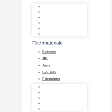
Indvendige pumper
Luftpumper
Hængefiltre
Spandpumper
Flowpumper
Pumper
Filtermateriale
Biohome
JBL
Juwel
Bio-Balls
Filtermåtter
Biohome
JBL
Juwel
Bio-Balls
Filtermåtter