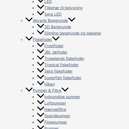
LED
Tilbehør til belysning
Sera LED
Akvarie Baggrunde
3D Baggrunde
Slimline baggrunde og plakater
Fiskefoder
Frostfoder
JBL tørfoder
Tropelands fiskefoder
Tropical fiskefoder
Sera fiskefoder
Superfish fiskefoder
Hikari
Pumper & Filtre
Indvendige pumper
Luftpumper
Hængefiltre
Spandpumper
Flowpumper
Pumper