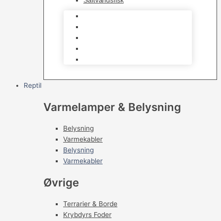
Saltvandsfisk
Selskabsfisk
Kampfisk
Specialfisk
Rejer, krabber og snegle
Saltvandsfisk
Reptil
Varmelamper & Belysning
Belysning
Varmekabler
Belysning
Varmekabler
Øvrige
Terrarier & Borde
Krybdyrs Foder