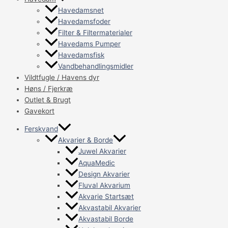
Havedamsnet
Havedamsfoder
Filter & Filtermaterialer
Havedams Pumper
Havedamsfisk
Vandbehandlingsmidler
Vildtfugle / Havens dyr
Høns / Fjerkræ
Outlet & Brugt
Gavekort
Ferskvand
Akvarier & Borde
Juwel Akvarier
AquaMedic
Design Akvarier
Fluval Akvarium
Akvarie Startsæt
Akvastabil Akvarier
Akvastabil Borde