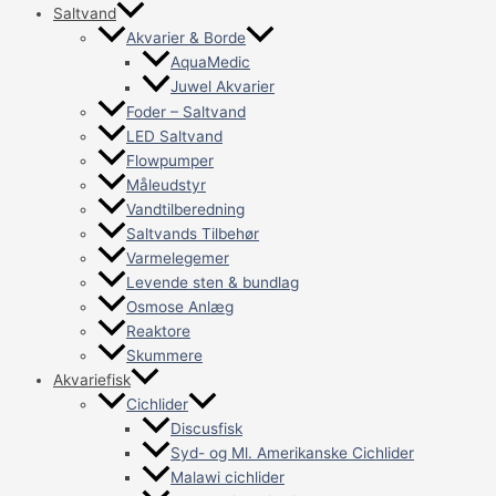
Saltvand
Akvarier & Borde
AquaMedic
Juwel Akvarier
Foder – Saltvand
LED Saltvand
Flowpumper
Måleudstyr
Vandtilberedning
Saltvands Tilbehør
Varmelegemer
Levende sten & bundlag
Osmose Anlæg
Reaktore
Skummere
Akvariefisk
Cichlider
Discusfisk
Syd- og Ml. Amerikanske Cichlider
Malawi cichlider