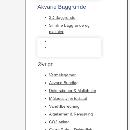
Akvarie Baggrunde
3D Baggrunde
Slimline baggrunde og
plakater
3D Baggrunde
Slimline baggrunde og
plakater
Øvrigt
Varmelegemer
Akvarie Bundlag
Dekorationer & Mallehuler
Måleudstyr & testsæt
Vandtilberedning
Algefjerner & Rengøring
CO2 anlæg
Garra Rufa – Doktorfisk