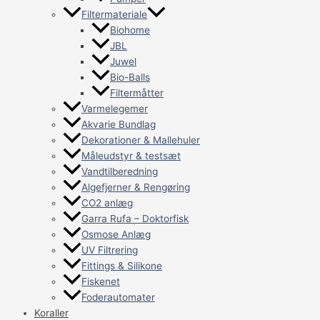
Filtermateriale
Biohome
JBL
Juwel
Bio-Balls
Filtermåtter
Varmelegemer
Akvarie Bundlag
Dekorationer & Mallehuler
Måleudstyr & testsæt
Vandtilberedning
Algefjerner & Rengøring
CO2 anlæg
Garra Rufa – Doktorfisk
Osmose Anlæg
UV Filtrering
Fittings & Silikone
Fiskenet
Foderautomater
Koraller