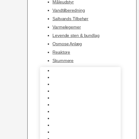
Måleudstyr
Vandtilberedning
Saltvands Tilbehør
Varmelegemer
Levende sten & bundlag
Osmose Anlæg
Reaktore
Skummere
Foder – Saltvand
LED Saltvand
Flowpumper
Måleudstyr
Vandtilberedning
Saltvands Tilbehør
Varmelegemer
Levende sten & bundlag
Osmose Anlæg
Reaktore
Skummere