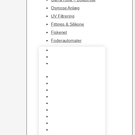
Osmose Anlæg
UV Filtrering
Fittings & Silikone
Fiskenet
Foderautomater
Varmelegemer
Akvarie Bundlag
Dekorationer &
Mallehuler
Måleudstyr & testsæt
Vandtilberedning
Algefjerner & Rengøring
CO2 anlæg
Garra Rufa – Doktorfisk
Osmose Anlæg
UV Filtrering
Fittings & Silikone
Fiskenet