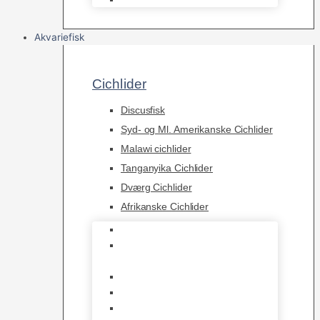
Akvariefisk
Cichlider
Discusfisk
Syd- og Ml. Amerikanske Cichlider
Malawi cichlider
Tanganyika Cichlider
Dværg Cichlider
Afrikanske Cichlider
Discusfisk
Syd- og Ml. Amerikanske
Cichlider
Malawi cichlider
Tanganyika Cichlider
Dværg Cichlider