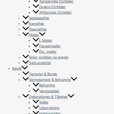
Tanganyika Cichlider
Dværg Cichlider
Afrikanske Cichlider
Selskabsfisk
Kampfisk
Specialfisk
Maller
L Maller
Pansermaller
Div. maller
Rejer, krabber og snegle
Saltvandsfisk
Reptil
Terrarier & Borde
Varmelamper & Belysning
Belysning
Varmekabler
Dekorationer & Tilbehør
Skåle
Udsmykning
Hjælpemidler