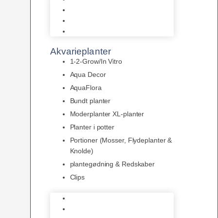
LED
Tilbehør til belysning
Sera LED
Akvarieplanter
1-2-Grow/In Vitro
Aqua Decor
AquaFlora
Bundt planter
Moderplanter XL-planter
Planter i potter
Portioner (Mosser, Flydeplanter &
Knolde)
plantegødning & Redskaber
Clips
1-2-Grow/In Vitro
Aqua Decor