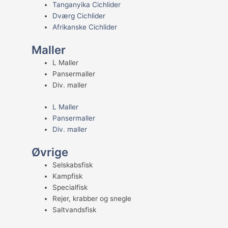
Tanganyika Cichlider
Dværg Cichlider
Afrikanske Cichlider
Maller
L Maller
Pansermaller
Div. maller
L Maller
Pansermaller
Div. maller
Øvrige
Selskabsfisk
Kampfisk
Specialfisk
Rejer, krabber og snegle
Saltvandsfisk