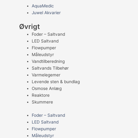
AquaMedic
Juwel Akvarier
Øvrigt
Foder – Saltvand
LED Saltvand
Flowpumper
Måleudstyr
Vandtilberedning
Saltvands Tilbehør
Varmelegemer
Levende sten & bundlag
Osmose Anlæg
Reaktore
Skummere
Foder – Saltvand
LED Saltvand
Flowpumper
Måleudstyr