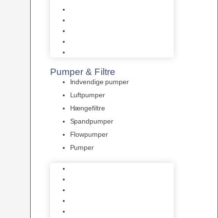
Tropelands fiskefoder
Tropical fiskefoder
Sera fiskefoder
Hikari fiskefoder
Superfish fiskefoder
Pumper & Filtre
Indvendige pumper
Luftpumper
Hængefiltre
Spandpumper
Flowpumper
Pumper
Indvendige pumper
Luftpumper
Hængefiltre
Spandpumper
Flowpumper