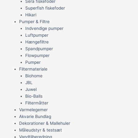
Sera fiskefoder
Superfish fiskefoder
Hikari
Pumper & Filtre
Indvendige pumper
Luftpumper
Hængefiltre
Spandpumper
Flowpumper
Pumper
Filtermateriale
Biohome
JBL
Juwel
Bio-Balls
Filtermåtter
Varmelegemer
Akvarie Bundlag
Dekorationer & Mallehuler
Måleudstyr & testsæt
Vandtilberedning