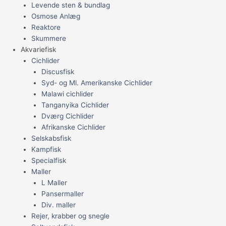
Levende sten & bundlag
Osmose Anlæg
Reaktore
Skummere
Akvariefisk
Cichlider
Discusfisk
Syd- og Ml. Amerikanske Cichlider
Malawi cichlider
Tanganyika Cichlider
Dværg Cichlider
Afrikanske Cichlider
Selskabsfisk
Kampfisk
Specialfisk
Maller
L Maller
Pansermaller
Div. maller
Rejer, krabber og snegle