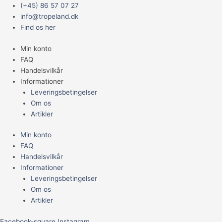
Gå
Main
(+45) 86 57 07 27
til
Menu
info@tropeland.dk
indholdet
Find os her
Min konto
FAQ
Handelsvilkår
Informationer
Leveringsbetingelser
Om os
Artikler
Min konto
FAQ
Handelsvilkår
Informationer
Leveringsbetingelser
Om os
Artikler
Facebook-square
Instagram