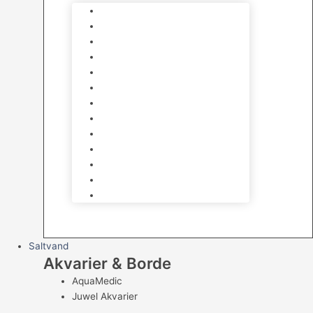
Varmelegemer
Akvarie Bundlag
Dekorationer & Mallehuler
Måleudstyr & testsæt
Vandtilberedning
Algefjerner & Rengøring
CO2 anlæg
Garra Rufa – Doktorfisk
Osmose Anlæg
UV Filtrering
Fittings & Silikone
Fiskenet
Foderautomater
Saltvand
Akvarier & Borde
AquaMedic
Juwel Akvarier