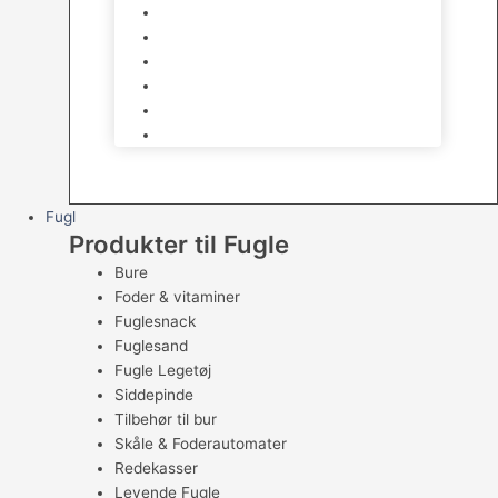
Godbidder & Kosttilskud
Kattetoiletter & Kattegrus
Skåle & Tilbehør
Kradsetræer & Kattemøbler
Vådkost
Tørkost
Fugl
Produkter til Fugle
Bure
Foder & vitaminer
Fuglesnack
Fuglesand
Fugle Legetøj
Siddepinde
Tilbehør til bur
Skåle & Foderautomater
Redekasser
Levende Fugle