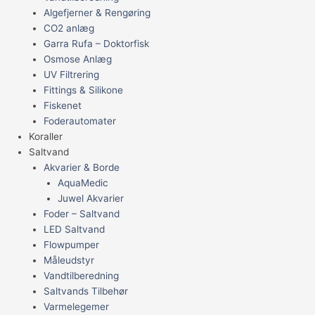
Algefjerner & Rengøring
CO2 anlæg
Garra Rufa – Doktorfisk
Osmose Anlæg
UV Filtrering
Fittings & Silikone
Fiskenet
Foderautomater
Koraller
Saltvand
Akvarier & Borde
AquaMedic
Juwel Akvarier
Foder – Saltvand
LED Saltvand
Flowpumper
Måleudstyr
Vandtilberedning
Saltvands Tilbehør
Varmelegemer