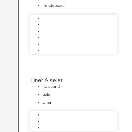
Hundeposer
Hundeskåle
Pelspleje
Hundetøj
Transportbure & Bokse
HundeLygter
Hundeposer
Liner & seler
Halsbånd
Seler
Liner
Halsbånd
Seler
Liner