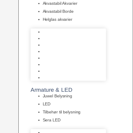
Akvastabil Akvarier
Akvastabil Borde
Helglas akvarier
Juwel Akvarier
AquaMedic
Design Akvarier
Fluval Akvarium
Akvarie Startsæt
Akvastabil Akvarier
Akvastabil Borde
Helglas akvarier
Armature & LED
Juwel Belysning
LED
Tilbehør til belysning
Sera LED
Juwel Belysning