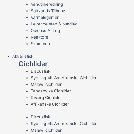
Vandtilberedning
Saltvands Tilbehør
Varmelegemer
Levende sten & bundlag
Osmose Anlæg
Reaktore
Skummere
Akvariefisk
Cichlider
Discusfisk
Syd- og Ml. Amerikanske Cichlider
Malawi cichlider
Tanganyika Cichlider
Dværg Cichlider
Afrikanske Cichlider
Discusfisk
Syd- og Ml. Amerikanske Cichlider
Malawi cichlider