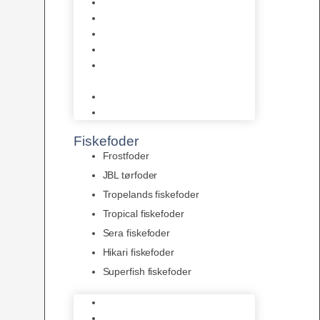
AquaFlora
Bundt planter
Moderplanter XL-planter
Planter i potter
Portioner (Mosser, Flydeplanter
& Knolde)
plantegødning & Redskaber
Clips
Fiskefoder
Frostfoder
JBL tørfoder
Tropelands fiskefoder
Tropical fiskefoder
Sera fiskefoder
Hikari fiskefoder
Superfish fiskefoder
Frostfoder
JBL tørfoder