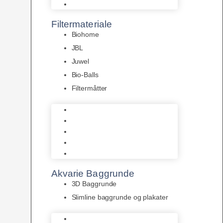
Pumper
Filtermateriale
Biohome
JBL
Juwel
Bio-Balls
Filtermåtter
Biohome
JBL
Juwel
Bio-Balls
Filtermåtter
Akvarie Baggrunde
3D Baggrunde
Slimline baggrunde og plakater
3D Baggrunde