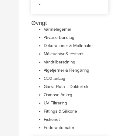
Slimline baggrunde og
plakater
Øvrigt
Varmelegemer
Akvarie Bundlag
Dekorationer & Mallehuler
Måleudstyr & testsæt
Vandtilberedning
Algefjerner & Rengøring
CO2 anlæg
Garra Rufa – Doktorfisk
Osmose Anlæg
UV Filtrering
Fittings & Silikone
Fiskenet
Foderautomater