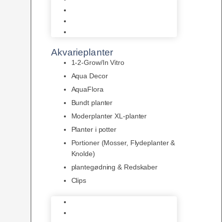
LED
Tilbehør til belysning
Sera LED
Akvarieplanter
1-2-Grow/In Vitro
Aqua Decor
AquaFlora
Bundt planter
Moderplanter XL-planter
Planter i potter
Portioner (Mosser, Flydeplanter &
Knolde)
plantegødning & Redskaber
Clips
1-2-Grow/In Vitro
Aqua Decor