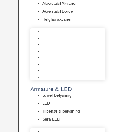
Akvastabil Akvarier
Akvastabil Borde
Helglas akvarier
Juwel Akvarier
AquaMedic
Design Akvarier
Fluval Akvarium
Akvarie Startsæt
Akvastabil Akvarier
Akvastabil Borde
Helglas akvarier
Armature & LED
Juwel Belysning
LED
Tilbehør til belysning
Sera LED
Juwel Belysning