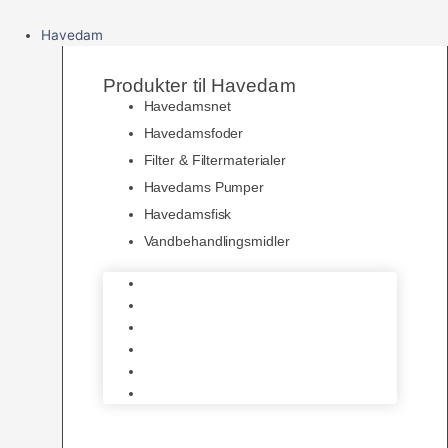
Havedam
Produkter til Havedam
Havedamsnet
Havedamsfoder
Filter & Filtermaterialer
Havedams Pumper
Havedamsfisk
Vandbehandlingsmidler
Havedamsnet
Havedamsfoder
Filter & Filtermaterialer
Havedams Pumper
Havedamsfisk
Vandbehandlingsmidler