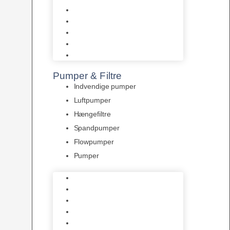
Tropelands fiskefoder
Tropical fiskefoder
Sera fiskefoder
Hikari fiskefoder
Superfish fiskefoder
Pumper & Filtre
Indvendige pumper
Luftpumper
Hængefiltre
Spandpumper
Flowpumper
Pumper
Indvendige pumper
Luftpumper
Hængefiltre
Spandpumper
Flowpumper