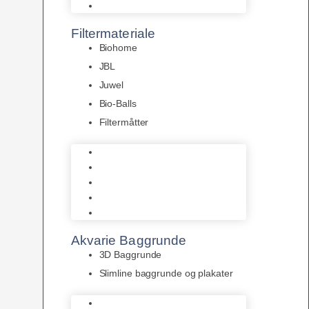
Pumper
Filtermateriale
Biohome
JBL
Juwel
Bio-Balls
Filtermåtter
Biohome
JBL
Juwel
Bio-Balls
Filtermåtter
Akvarie Baggrunde
3D Baggrunde
Slimline baggrunde og plakater
3D Baggrunde