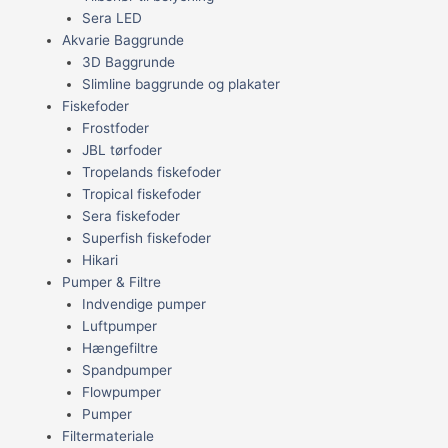
Sera LED
Akvarie Baggrunde
3D Baggrunde
Slimline baggrunde og plakater
Fiskefoder
Frostfoder
JBL tørfoder
Tropelands fiskefoder
Tropical fiskefoder
Sera fiskefoder
Superfish fiskefoder
Hikari
Pumper & Filtre
Indvendige pumper
Luftpumper
Hængefiltre
Spandpumper
Flowpumper
Pumper
Filtermateriale