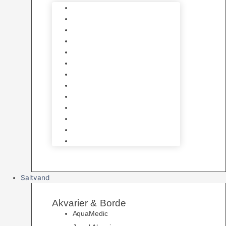
Varmelegemer
Akvarie Bundlag
Dekorationer & Mallehuler
Måleudstyr & testsæt
Vandtilberedning
Algefjerner & Rengøring
CO2 anlæg
Garra Rufa – Doktorfisk
Osmose Anlæg
UV Filtrering
Fittings & Silikone
Fiskenet
Foderautomater
Saltvand
Akvarier & Borde
AquaMedic