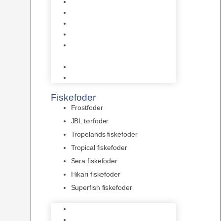
AquaFlora
Bundt planter
Moderplanter XL-planter
Planter i potter
Portioner (Mosser, Flydeplanter
& Knolde)
plantegødning & Redskaber
Clips
Fiskefoder
Frostfoder
JBL tørfoder
Tropelands fiskefoder
Tropical fiskefoder
Sera fiskefoder
Hikari fiskefoder
Superfish fiskefoder
Frostfoder
JBL tørfoder