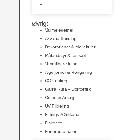
Slimline baggrunde og
plakater
Øvrigt
Varmelegemer
Akvarie Bundlag
Dekorationer & Mallehuler
Måleudstyr & testsæt
Vandtilberedning
Algefjerner & Rengøring
CO2 anlæg
Garra Rufa – Doktorfisk
Osmose Anlæg
UV Filtrering
Fittings & Silikone
Fiskenet
Foderautomater