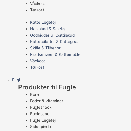
Vådkost
Tørkost
Katte Legetøj
Halsbånd & Seletøj
Godbidder & Kosttilskud
Kattetoiletter & Kattegrus
Skåle & Tilbehør
Kradsetræer & Kattemøbler
Vådkost
Tørkost
Fugl
Produkter til Fugle
Bure
Foder & vitaminer
Fuglesnack
Fuglesand
Fugle Legetøj
Siddepinde