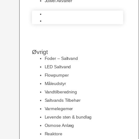
Juwel Akvarier
AquaMedic
Juwel Akvarier
Øvrigt
Foder – Saltvand
LED Saltvand
Flowpumper
Måleudstyr
Vandtilberedning
Saltvands Tilbehør
Varmelegemer
Levende sten & bundlag
Osmose Anlæg
Reaktore