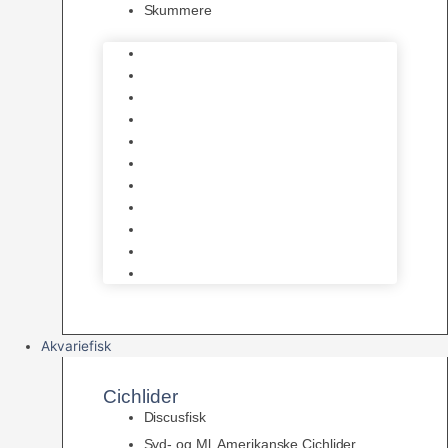
Skummere
Foder – Saltvand
LED Saltvand
Flowpumper
Måleudstyr
Vandtilberedning
Saltvands Tilbehør
Varmelegemer
Levende sten & bundlag
Osmose Anlæg
Reaktore
Skummere
Akvariefisk
Cichlider
Discusfisk
Syd- og Ml. Amerikanske Cichlider