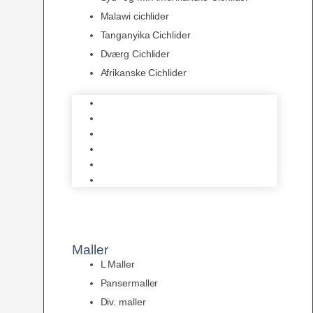
Malawi cichlider
Tanganyika Cichlider
Dværg Cichlider
Afrikanske Cichlider
Discusfisk
Syd- og Ml. Amerikanske Cichlider
Malawi cichlider
Tanganyika Cichlider
Dværg Cichlider
Afrikanske Cichlider
Maller
L Maller
Pansermaller
Div. maller