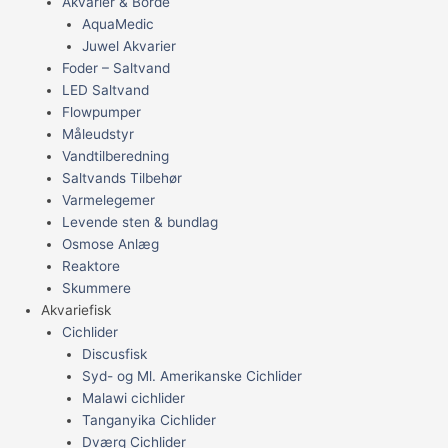
Akvarier & Borde
AquaMedic
Juwel Akvarier
Foder – Saltvand
LED Saltvand
Flowpumper
Måleudstyr
Vandtilberedning
Saltvands Tilbehør
Varmelegemer
Levende sten & bundlag
Osmose Anlæg
Reaktore
Skummere
Akvariefisk
Cichlider
Discusfisk
Syd- og Ml. Amerikanske Cichlider
Malawi cichlider
Tanganyika Cichlider
Dværg Cichlider