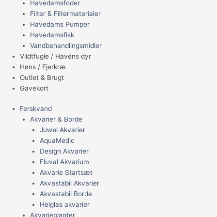
Havedamsfoder
Filter & Filtermaterialer
Havedams Pumper
Havedamsfisk
Vandbehandlingsmidler
Vildtfugle / Havens dyr
Høns / Fjerkræ
Outlet & Brugt
Gavekort
Ferskvand
Akvarier & Borde
Juwel Akvarier
AquaMedic
Design Akvarier
Fluval Akvarium
Akvarie Startsæt
Akvastabil Akvarier
Akvastabil Borde
Helglas akvarier
Akvarieplanter