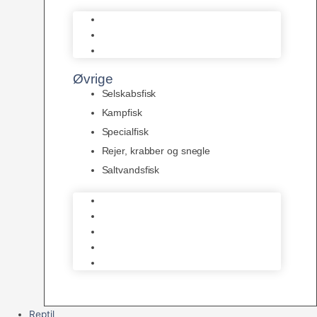
L Maller
Pansermaller
Div. maller
Øvrige
Selskabsfisk
Kampfisk
Specialfisk
Rejer, krabber og snegle
Saltvandsfisk
Selskabsfisk
Kampfisk
Specialfisk
Rejer, krabber og snegle
Saltvandsfisk
Reptil