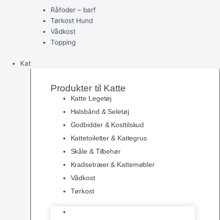
Råfoder – barf
Tørkost Hund
Vådkost
Topping
Kat
Produkter til Katte
Katte Legetøj
Halsbånd & Seletøj
Godbidder & Kosttilskud
Kattetoiletter & Kattegrus
Skåle & Tilbehør
Kradsetræer & Kattemøbler
Vådkost
Tørkost
Katte Legetøj