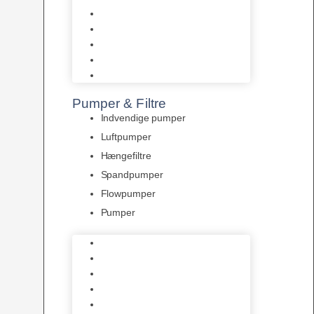
Tropelands fiskefoder
Tropical fiskefoder
Sera fiskefoder
Hikari fiskefoder
Superfish fiskefoder
Pumper & Filtre
Indvendige pumper
Luftpumper
Hængefiltre
Spandpumper
Flowpumper
Pumper
Indvendige pumper
Luftpumper
Hængefiltre
Spandpumper
Flowpumper