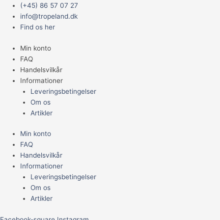
Gå
Main
Aqua
(+45) 86 57 07 27
til
Menu
Medic
info@tropeland.dk
indholdet
DC
Find os her
Ecodrift
Min konto
15.3
FAQ
antal
Handelsvilkår
Informationer
Leveringsbetingelser
Om os
Artikler
Min konto
FAQ
Handelsvilkår
Informationer
Leveringsbetingelser
Om os
Artikler
Facebook-square
Instagram