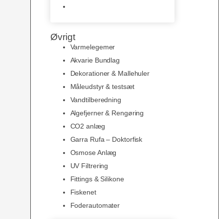
Slimline baggrunde og
plakater
Øvrigt
Varmelegemer
Akvarie Bundlag
Dekorationer & Mallehuler
Måleudstyr & testsæt
Vandtilberedning
Algefjerner & Rengøring
CO2 anlæg
Garra Rufa – Doktorfisk
Osmose Anlæg
UV Filtrering
Fittings & Silikone
Fiskenet
Foderautomater