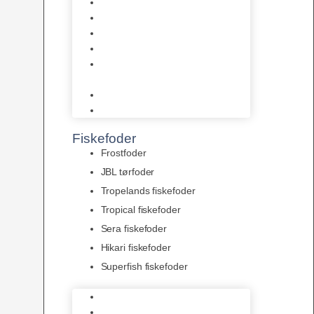
AquaFlora
Bundt planter
Moderplanter XL-planter
Planter i potter
Portioner (Mosser, Flydeplanter
& Knolde)
plantegødning & Redskaber
Clips
Fiskefoder
Frostfoder
JBL tørfoder
Tropelands fiskefoder
Tropical fiskefoder
Sera fiskefoder
Hikari fiskefoder
Superfish fiskefoder
Frostfoder
JBL tørfoder