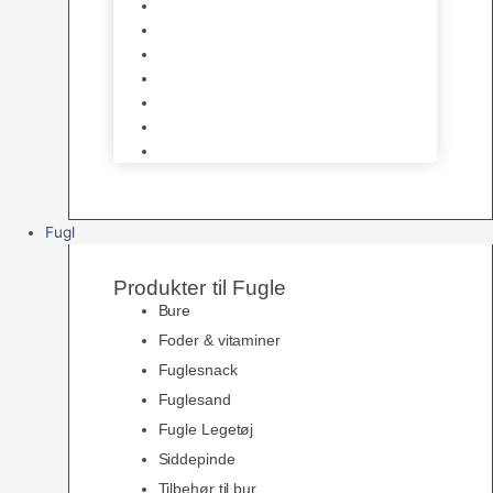
Halsbånd & Seletøj
Godbidder & Kosttilskud
Kattetoiletter & Kattegrus
Skåle & Tilbehør
Kradsetræer & Kattemøbler
Vådkost
Tørkost
Fugl
Produkter til Fugle
Bure
Foder & vitaminer
Fuglesnack
Fuglesand
Fugle Legetøj
Siddepinde
Tilbehør til bur