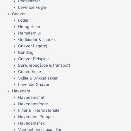
Redekasser
Levende Fugle
Gnaver
Foder
Hø og Halm
Hamsterhjul
Godbidder & snacks
Gnaver Legetøj
Bundlag
Gnaver Pelspleje
Bure, løbegårde & transport
Gnaverhuse
Skåle & Drikkeflasker
Levende Gnaver
Havedam
Havedamsnet
Havedamsfoder
Filter & Filtermaterialer
Havedams Pumper
Havedamsfisk
Vandbehandlingsmidler