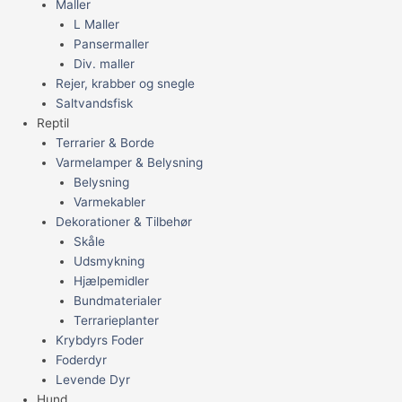
Maller
L Maller
Pansermaller
Div. maller
Rejer, krabber og snegle
Saltvandsfisk
Reptil
Terrarier & Borde
Varmelamper & Belysning
Belysning
Varmekabler
Dekorationer & Tilbehør
Skåle
Udsmykning
Hjælpemidler
Bundmaterialer
Terrarieplanter
Krybdyrs Foder
Foderdyr
Levende Dyr
Hund