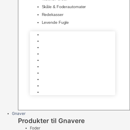
Skåle & Foderautomater
Redekasser
Levende Fugle
Bure
Foder & vitaminer
Fuglesnack
Fuglesand
Fugle Legetøj
Siddepinde
Tilbehør til bur
Skåle & Foderautomater
Redekasser
Levende Fugle
Gnaver
Produkter til Gnavere
Foder