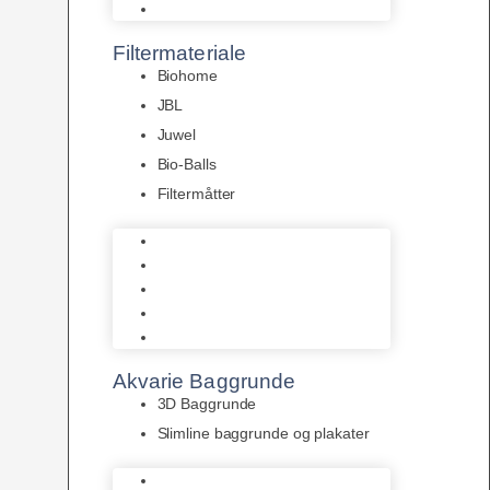
Pumper
Filtermateriale
Biohome
JBL
Juwel
Bio-Balls
Filtermåtter
Biohome
JBL
Juwel
Bio-Balls
Filtermåtter
Akvarie Baggrunde
3D Baggrunde
Slimline baggrunde og plakater
3D Baggrunde