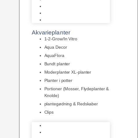
LED
Tilbehør til belysning
Sera LED
Akvarieplanter
1-2-Grow/In Vitro
Aqua Decor
AquaFlora
Bundt planter
Moderplanter XL-planter
Planter i potter
Portioner (Mosser, Flydeplanter &
Knolde)
plantegødning & Redskaber
Clips
1-2-Grow/In Vitro
Aqua Decor