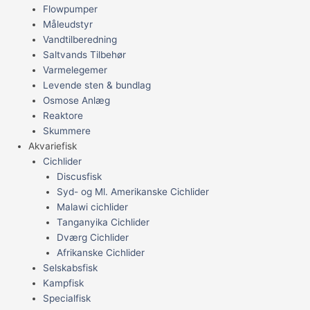
Flowpumper
Måleudstyr
Vandtilberedning
Saltvands Tilbehør
Varmelegemer
Levende sten & bundlag
Osmose Anlæg
Reaktore
Skummere
Akvariefisk
Cichlider
Discusfisk
Syd- og Ml. Amerikanske Cichlider
Malawi cichlider
Tanganyika Cichlider
Dværg Cichlider
Afrikanske Cichlider
Selskabsfisk
Kampfisk
Specialfisk