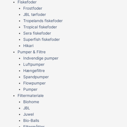
Fiskefoder
Frostfoder
JBL tørfoder
Tropelands fiskefoder
Tropical fiskefoder
Sera fiskefoder
Superfish fiskefoder
Hikari
Pumper & Filtre
Indvendige pumper
Luftpumper
Hængefiltre
Spandpumper
Flowpumper
Pumper
Filtermateriale
Biohome
JBL
Juwel
Bio-Balls
Filtermåtter