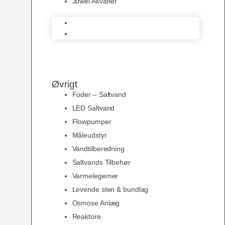
Juwel Akvarier
AquaMedic
Juwel Akvarier
Øvrigt
Foder – Saltvand
LED Saltvand
Flowpumper
Måleudstyr
Vandtilberedning
Saltvands Tilbehør
Varmelegemer
Levende sten & bundlag
Osmose Anlæg
Reaktore