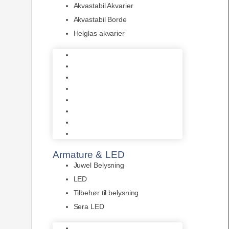
Akvastabil Akvarier
Akvastabil Borde
Helglas akvarier
Juwel Akvarier
AquaMedic
Design Akvarier
Fluval Akvarium
Akvarie Startsæt
Akvastabil Akvarier
Akvastabil Borde
Helglas akvarier
Armature & LED
Juwel Belysning
LED
Tilbehør til belysning
Sera LED
Juwel Belysning