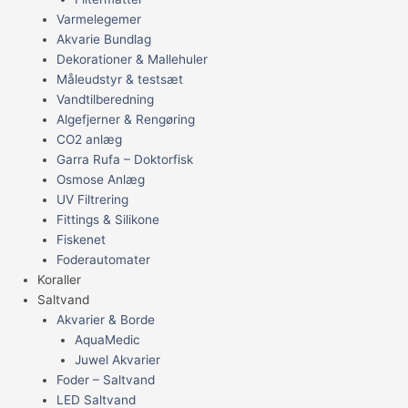
Varmelegemer
Akvarie Bundlag
Dekorationer & Mallehuler
Måleudstyr & testsæt
Vandtilberedning
Algefjerner & Rengøring
CO2 anlæg
Garra Rufa – Doktorfisk
Osmose Anlæg
UV Filtrering
Fittings & Silikone
Fiskenet
Foderautomater
Koraller
Saltvand
Akvarier & Borde
AquaMedic
Juwel Akvarier
Foder – Saltvand
LED Saltvand