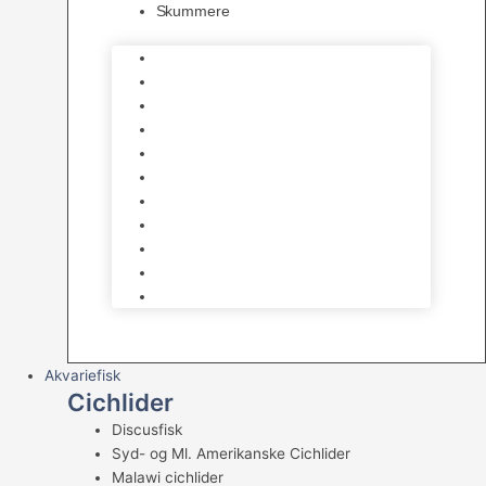
Skummere
Foder – Saltvand
LED Saltvand
Flowpumper
Måleudstyr
Vandtilberedning
Saltvands Tilbehør
Varmelegemer
Levende sten & bundlag
Osmose Anlæg
Reaktore
Skummere
Akvariefisk
Cichlider
Discusfisk
Syd- og Ml. Amerikanske Cichlider
Malawi cichlider