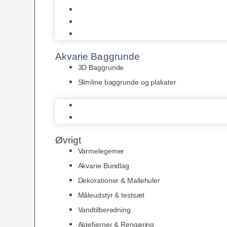
Juwel
Bio-Balls
Filtermåtter
Akvarie Baggrunde
3D Baggrunde
Slimline baggrunde og plakater
3D Baggrunde
Slimline baggrunde og plakater
Øvrigt
Varmelegemer
Akvarie Bundlag
Dekorationer & Mallehuler
Måleudstyr & testsæt
Vandtilberedning
Algefjerner & Rengøring