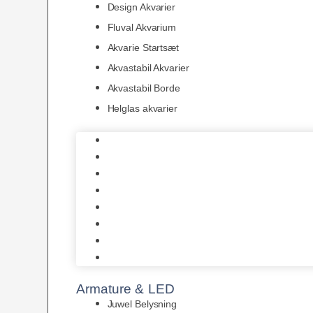
Design Akvarier
Fluval Akvarium
Akvarie Startsæt
Akvastabil Akvarier
Akvastabil Borde
Helglas akvarier
Juwel Akvarier
AquaMedic
Design Akvarier
Fluval Akvarium
Akvarie Startsæt
Akvastabil Akvarier
Akvastabil Borde
Helglas akvarier
Armature & LED
Juwel Belysning