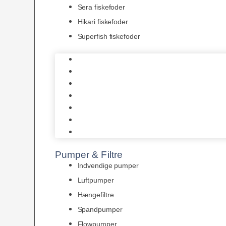
Sera fiskefoder
Hikari fiskefoder
Superfish fiskefoder
Frostfoder
JBL tørfoder
Tropelands fiskefoder
Tropical fiskefoder
Sera fiskefoder
Hikari fiskefoder
Superfish fiskefoder
Pumper & Filtre
Indvendige pumper
Luftpumper
Hængefiltre
Spandpumper
Flowpumper