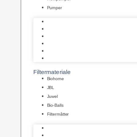
Pumper
Indvendige pumper
Luftpumper
Hængefiltre
Spandpumper
Flowpumper
Pumper
Filtermateriale
Biohome
JBL
Juwel
Bio-Balls
Filtermåtter
Biohome
JBL