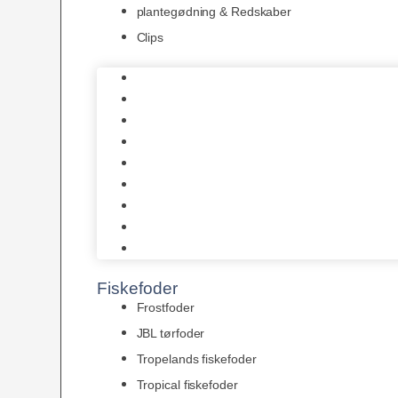
plantegødning & Redskaber
Clips
1-2-Grow/In Vitro
Aqua Decor
AquaFlora
Bundt planter
Moderplanter XL-planter
Planter i potter
Portioner (Mosser, Flydeplanter & Knolde)
plantegødning & Redskaber
Clips
Fiskefoder
Frostfoder
JBL tørfoder
Tropelands fiskefoder
Tropical fiskefoder