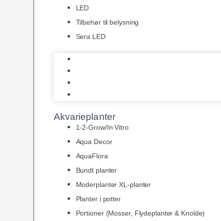
LED
Tilbehør til belysning
Sera LED
Juwel Belysning
LED
Tilbehør til belysning
Sera LED
Akvarieplanter
1-2-Grow/In Vitro
Aqua Decor
AquaFlora
Bundt planter
Moderplanter XL-planter
Planter i potter
Portioner (Mosser, Flydeplanter & Knolde)