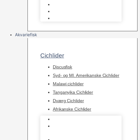
Osmose Anlæg
Reaktore
Skummere
Akvariefisk
Cichlider
Discusfisk
Syd- og Ml. Amerikanske Cichlider
Malawi cichlider
Tanganyika Cichlider
Dværg Cichlider
Afrikanske Cichlider
Discusfisk
Syd- og Ml. Amerikanske
Cichlider
Malawi cichlider