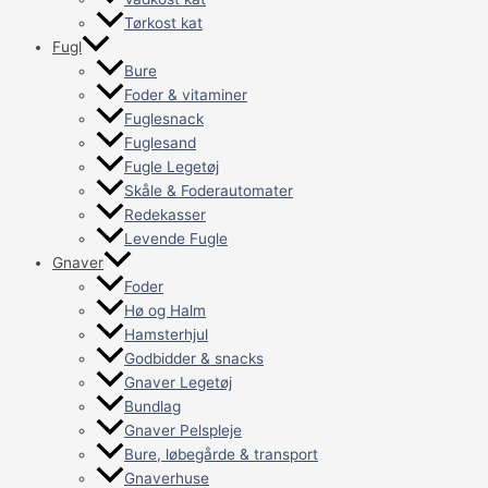
Tørkost kat
Fugl
Bure
Foder & vitaminer
Fuglesnack
Fuglesand
Fugle Legetøj
Skåle & Foderautomater
Redekasser
Levende Fugle
Gnaver
Foder
Hø og Halm
Hamsterhjul
Godbidder & snacks
Gnaver Legetøj
Bundlag
Gnaver Pelspleje
Bure, løbegårde & transport
Gnaverhuse