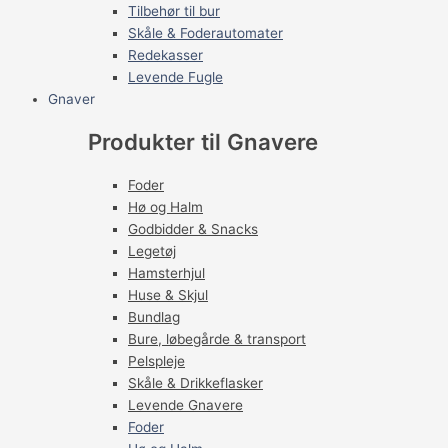
Tilbehør til bur
Skåle & Foderautomater
Redekasser
Levende Fugle
Gnaver
Produkter til Gnavere
Foder
Hø og Halm
Godbidder & Snacks
Legetøj
Hamsterhjul
Huse & Skjul
Bundlag
Bure, løbegårde & transport
Pelspleje
Skåle & Drikkeflasker
Levende Gnavere
Foder