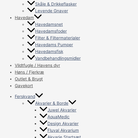
Skåle & Drikkeflasker
Levende Gnaver
Havedam
Havedamsnet
Havedamsfoder
Filter & Filtermaterialer
Havedams Pumper
Havedamsfisk
Vandbehandlingsmidler
Vildtfugle / Havens dyr
Høns / Fjerkræ
Outlet & Brugt
Gavekort
Ferskvand
Akvarier & Borde
Juwel Akvarier
AquaMedic
Design Akvarier
Fluval Akvarium
Akvarie Startsæt