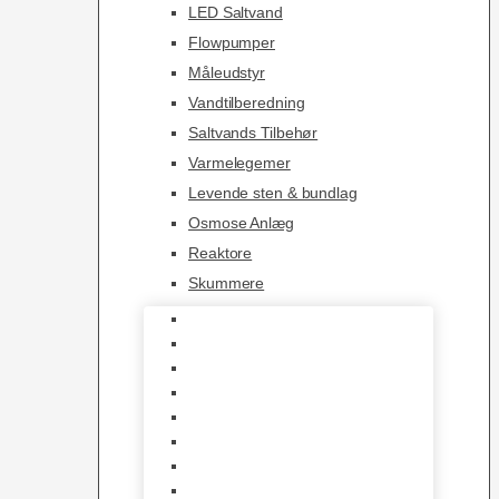
LED Saltvand
Flowpumper
Måleudstyr
Vandtilberedning
Saltvands Tilbehør
Varmelegemer
Levende sten & bundlag
Osmose Anlæg
Reaktore
Skummere
Foder – Saltvand
LED Saltvand
Flowpumper
Måleudstyr
Vandtilberedning
Saltvands Tilbehør
Varmelegemer
Levende sten & bundlag