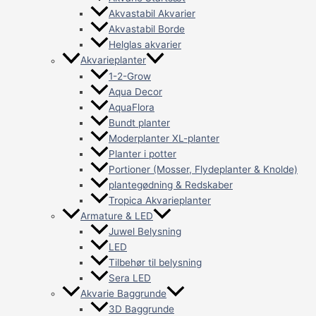
Akvastabil Akvarier
Akvastabil Borde
Helglas akvarier
Akvarieplanter
1-2-Grow
Aqua Decor
AquaFlora
Bundt planter
Moderplanter XL-planter
Planter i potter
Portioner (Mosser, Flydeplanter & Knolde)
plantegødning & Redskaber
Tropica Akvarieplanter
Armature & LED
Juwel Belysning
LED
Tilbehør til belysning
Sera LED
Akvarie Baggrunde
3D Baggrunde