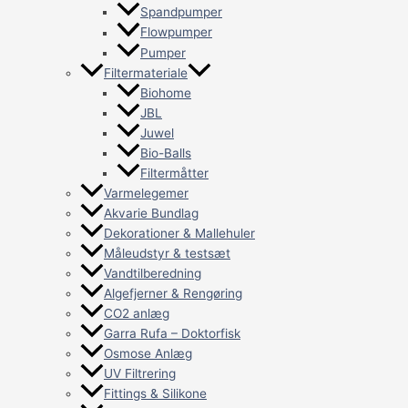
Spandpumper
Flowpumper
Pumper
Filtermateriale
Biohome
JBL
Juwel
Bio-Balls
Filtermåtter
Varmelegemer
Akvarie Bundlag
Dekorationer & Mallehuler
Måleudstyr & testsæt
Vandtilberedning
Algefjerner & Rengøring
CO2 anlæg
Garra Rufa – Doktorfisk
Osmose Anlæg
UV Filtrering
Fittings & Silikone