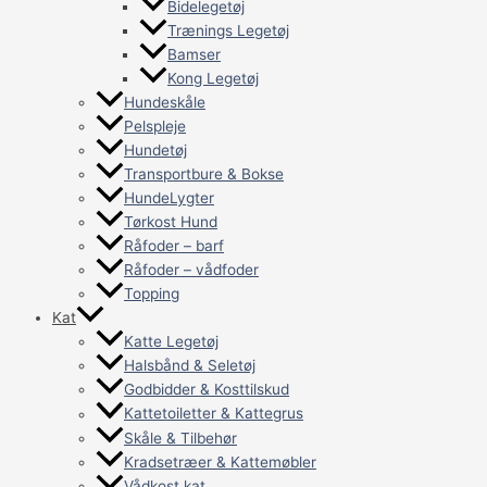
Bidelegetøj
Trænings Legetøj
Bamser
Kong Legetøj
Hundeskåle
Pelspleje
Hundetøj
Transportbure & Bokse
HundeLygter
Tørkost Hund
Råfoder – barf
Råfoder – vådfoder
Topping
Kat
Katte Legetøj
Halsbånd & Seletøj
Godbidder & Kosttilskud
Kattetoiletter & Kattegrus
Skåle & Tilbehør
Kradsetræer & Kattemøbler
Vådkost kat