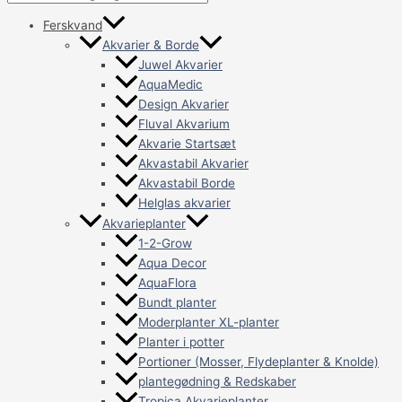
Ferskvand
Akvarier & Borde
Juwel Akvarier
AquaMedic
Design Akvarier
Fluval Akvarium
Akvarie Startsæt
Akvastabil Akvarier
Akvastabil Borde
Helglas akvarier
Akvarieplanter
1-2-Grow
Aqua Decor
AquaFlora
Bundt planter
Moderplanter XL-planter
Planter i potter
Portioner (Mosser, Flydeplanter & Knolde)
plantegødning & Redskaber
Tropica Akvarieplanter