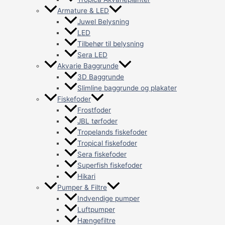
Armature & LED
Juwel Belysning
LED
Tilbehør til belysning
Sera LED
Akvarie Baggrunde
3D Baggrunde
Slimline baggrunde og plakater
Fiskefoder
Frostfoder
JBL tørfoder
Tropelands fiskefoder
Tropical fiskefoder
Sera fiskefoder
Superfish fiskefoder
Hikari
Pumper & Filtre
Indvendige pumper
Luftpumper
Hængefiltre