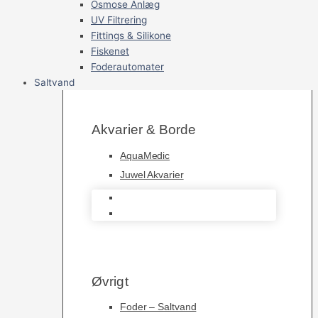
Osmose Anlæg
UV Filtrering
Fittings & Silikone
Fiskenet
Foderautomater
Saltvand
Akvarier & Borde
AquaMedic
Juwel Akvarier
AquaMedic
Juwel Akvarier
Øvrigt
Foder – Saltvand