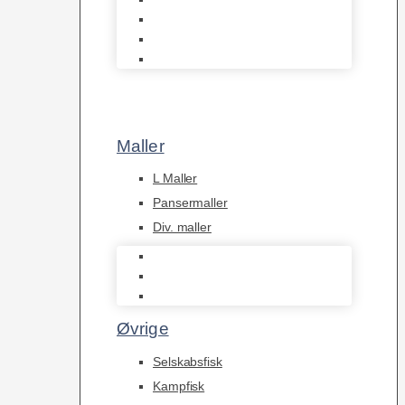
Tanganyika Cichlider
Dværg Cichlider
Afrikanske Cichlider
Maller
L Maller
Pansermaller
Div. maller
L Maller
Pansermaller
Div. maller
Øvrige
Selskabsfisk
Kampfisk