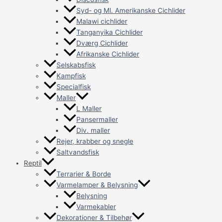
Syd- og Ml. Amerikanske Cichlider
Malawi cichlider
Tanganyika Cichlider
Dværg Cichlider
Afrikanske Cichlider
Selskabsfisk
Kampfisk
Specialfisk
Maller
L Maller
Pansermaller
Div. maller
Rejer, krabber og snegle
Saltvandsfisk
Reptil
Terrarier & Borde
Varmelamper & Belysning
Belysning
Varmekabler
Dekorationer & Tilbehør