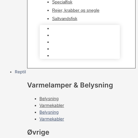
Specialfisk
Rejer, krabber og snegle
Saltvandsfisk
Selskabsfisk
Kampfisk
Specialfisk
Rejer, krabber og snegle
Saltvandsfisk
Reptil
Varmelamper & Belysning
Belysning
Varmekabler
Belysning
Varmekabler
Øvrige