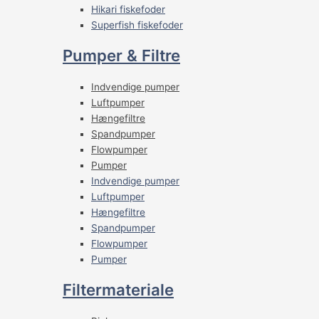
Hikari fiskefoder
Superfish fiskefoder
Pumper & Filtre
Indvendige pumper
Luftpumper
Hængefiltre
Spandpumper
Flowpumper
Pumper
Indvendige pumper
Luftpumper
Hængefiltre
Spandpumper
Flowpumper
Pumper
Filtermateriale