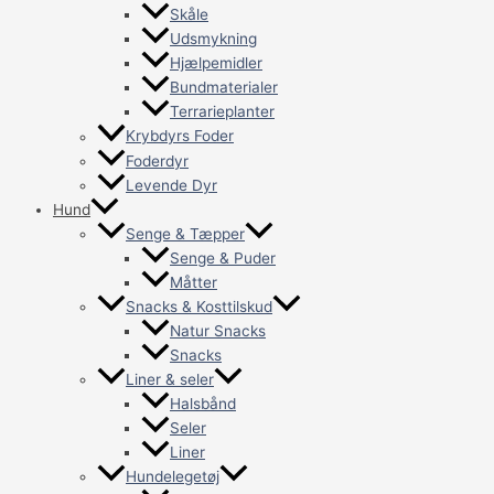
Skåle
Udsmykning
Hjælpemidler
Bundmaterialer
Terrarieplanter
Krybdyrs Foder
Foderdyr
Levende Dyr
Hund
Senge & Tæpper
Senge & Puder
Måtter
Snacks & Kosttilskud
Natur Snacks
Snacks
Liner & seler
Halsbånd
Seler
Liner
Hundelegetøj