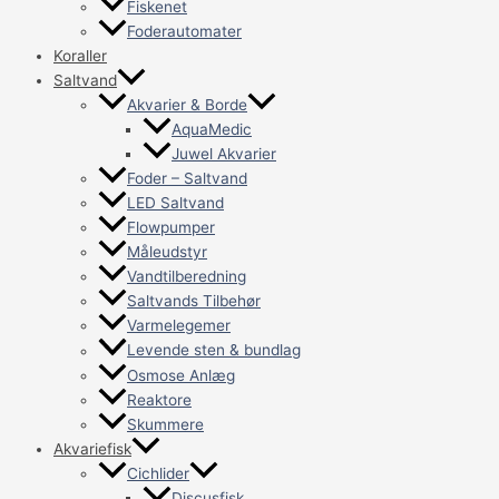
Fiskenet
Foderautomater
Koraller
Saltvand
Akvarier & Borde
AquaMedic
Juwel Akvarier
Foder – Saltvand
LED Saltvand
Flowpumper
Måleudstyr
Vandtilberedning
Saltvands Tilbehør
Varmelegemer
Levende sten & bundlag
Osmose Anlæg
Reaktore
Skummere
Akvariefisk
Cichlider
Discusfisk