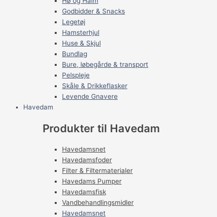
Hø og Halm
Godbidder & Snacks
Legetøj
Hamsterhjul
Huse & Skjul
Bundlag
Bure, løbegårde & transport
Pelspleje
Skåle & Drikkeflasker
Levende Gnavere
Havedam
Produkter til Havedam
Havedamsnet
Havedamsfoder
Filter & Filtermaterialer
Havedams Pumper
Havedamsfisk
Vandbehandlingsmidler
Havedamsnet