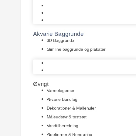
Juwel
Bio-Balls
Filtermåtter
Akvarie Baggrunde
3D Baggrunde
Slimline baggrunde og plakater
3D Baggrunde
Slimline baggrunde og plakater
Øvrigt
Varmelegemer
Akvarie Bundlag
Dekorationer & Mallehuler
Måleudstyr & testsæt
Vandtilberedning
Algefjerner & Rengøring