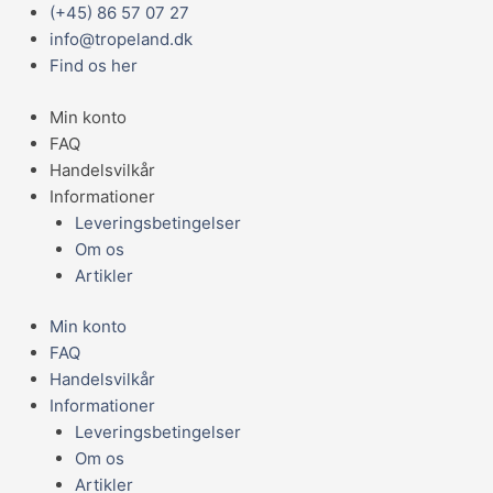
Gå
Main
(+45) 86 57 07 27
til
Menu
info@tropeland.dk
indholdet
Find os her
Min konto
FAQ
Handelsvilkår
Informationer
Leveringsbetingelser
Om os
Artikler
Min konto
FAQ
Handelsvilkår
Informationer
Leveringsbetingelser
Om os
Artikler