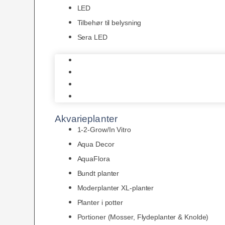
LED
Tilbehør til belysning
Sera LED
Juwel Belysning
LED
Tilbehør til belysning
Sera LED
Akvarieplanter
1-2-Grow/In Vitro
Aqua Decor
AquaFlora
Bundt planter
Moderplanter XL-planter
Planter i potter
Portioner (Mosser, Flydeplanter & Knolde)