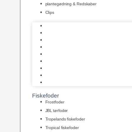
plantegødning & Redskaber
Clips
1-2-Grow/In Vitro
Aqua Decor
AquaFlora
Bundt planter
Moderplanter XL-planter
Planter i potter
Portioner (Mosser, Flydeplanter & Knolde)
plantegødning & Redskaber
Clips
Fiskefoder
Frostfoder
JBL tørfoder
Tropelands fiskefoder
Tropical fiskefoder