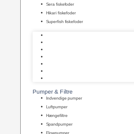
Sera fiskefoder
Hikari fiskefoder
Superfish fiskefoder
Frostfoder
JBL tørfoder
Tropelands fiskefoder
Tropical fiskefoder
Sera fiskefoder
Hikari fiskefoder
Superfish fiskefoder
Pumper & Filtre
Indvendige pumper
Luftpumper
Hængefiltre
Spandpumper
Flowpumper