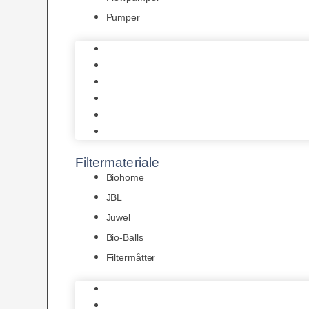
Pumper
Indvendige pumper
Luftpumper
Hængefiltre
Spandpumper
Flowpumper
Pumper
Filtermateriale
Biohome
JBL
Juwel
Bio-Balls
Filtermåtter
Biohome
JBL