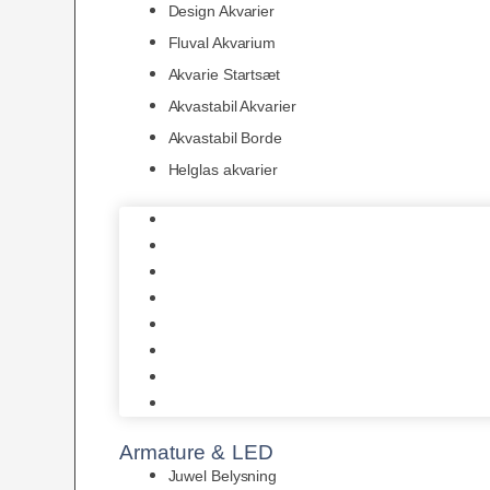
Design Akvarier
Fluval Akvarium
Akvarie Startsæt
Akvastabil Akvarier
Akvastabil Borde
Helglas akvarier
Juwel Akvarier
AquaMedic
Design Akvarier
Fluval Akvarium
Akvarie Startsæt
Akvastabil Akvarier
Akvastabil Borde
Helglas akvarier
Armature & LED
Juwel Belysning