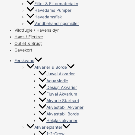
Filter & Filtermaterialer
Havedams Pumper
Havedamsfisk
Vandbehandlingsmidler
Vildtfugle / Havens dyr
Høns / Fjerkræ
Outlet & Brugt
Gavekort
Ferskvand
Akvarier & Borde
Juwel Akvarier
AquaMedic
Design Akvarier
Fluval Akvarium
Akvarie Startsæt
Akvastabil Akvarier
Akvastabil Borde
Helglas akvarier
Akvarieplanter
1-2-Grow