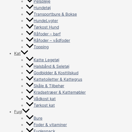
Pelspleje
Hundetøj
Transportbure & Bokse
HundeLygter
Tørkost Hund
Råfoder – barf
Råfoder – vådfoder
Topping
Kat
Katte Legetøj
Halsbånd & Seletøj
Godbidder & Kosttilskud
Kattetoiletter & Kattegrus
Skåle & Tilbehør
Kradsetræer & Kattemøbler
Vådkost kat
Tørkost kat
Fugl
Bure
Foder & vitaminer
Fuglesnack