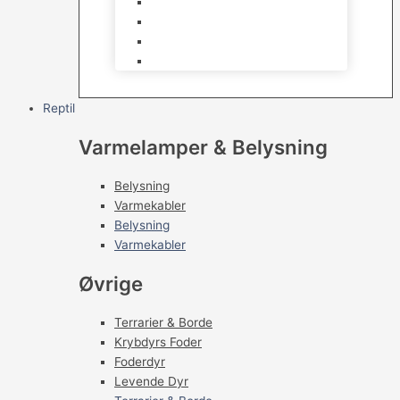
Kampfisk
Specialfisk
Rejer, krabber og snegle
Saltvandsfisk
Reptil
Varmelamper & Belysning
Belysning
Varmekabler
Belysning
Varmekabler
Øvrige
Terrarier & Borde
Krybdyrs Foder
Foderdyr
Levende Dyr