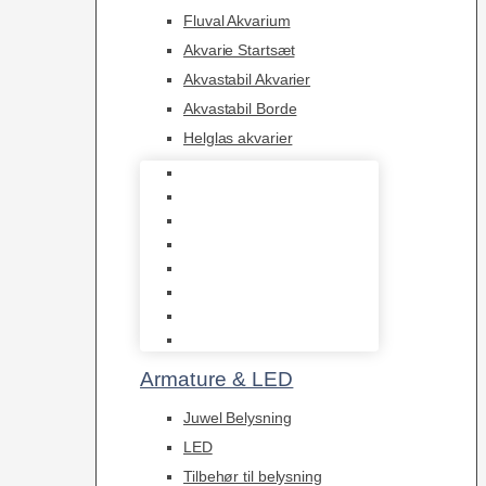
Fluval Akvarium
Akvarie Startsæt
Akvastabil Akvarier
Akvastabil Borde
Helglas akvarier
Juwel Akvarier
AquaMedic
Design Akvarier
Fluval Akvarium
Akvarie Startsæt
Akvastabil Akvarier
Akvastabil Borde
Helglas akvarier
Armature & LED
Juwel Belysning
LED
Tilbehør til belysning