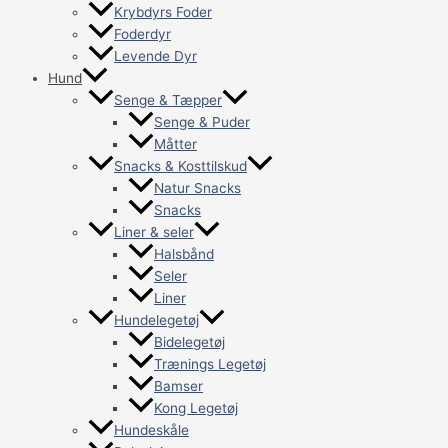
Krybdyrs Foder
Foderdyr
Levende Dyr
Hund
Senge & Tæpper
Senge & Puder
Måtter
Snacks & Kosttilskud
Natur Snacks
Snacks
Liner & seler
Halsbånd
Seler
Liner
Hundelegetøj
Bidelegetøj
Trænings Legetøj
Bamser
Kong Legetøj
Hundeskåle