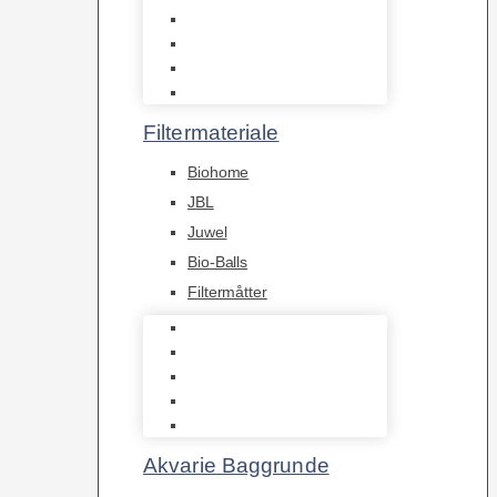
Hængefiltre
Spandpumper
Flowpumper
Pumper
Filtermateriale
Biohome
JBL
Juwel
Bio-Balls
Filtermåtter
Biohome
JBL
Juwel
Bio-Balls
Filtermåtter
Akvarie Baggrunde