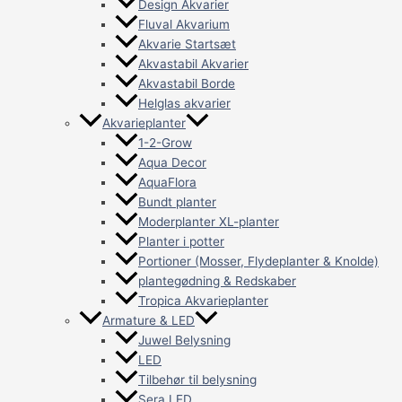
Design Akvarier
Fluval Akvarium
Akvarie Startsæt
Akvastabil Akvarier
Akvastabil Borde
Helglas akvarier
Akvarieplanter
1-2-Grow
Aqua Decor
AquaFlora
Bundt planter
Moderplanter XL-planter
Planter i potter
Portioner (Mosser, Flydeplanter & Knolde)
plantegødning & Redskaber
Tropica Akvarieplanter
Armature & LED
Juwel Belysning
LED
Tilbehør til belysning
Sera LED