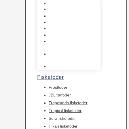
1-2-Grow/In Vitro
Aqua Decor
AquaFlora
Bundt planter
Moderplanter XL-planter
Planter i potter
Portioner (Mosser,
Flydeplanter & Knolde)
plantegødning &
Redskaber
Clips
Fiskefoder
Frostfoder
JBL tørfoder
Tropelands fiskefoder
Tropical fiskefoder
Sera fiskefoder
Hikari fiskefoder