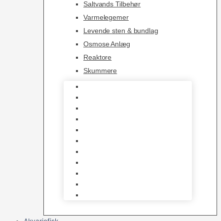
Saltvands Tilbehør
Varmelegemer
Levende sten & bundlag
Osmose Anlæg
Reaktore
Skummere
Foder – Saltvand
LED Saltvand
Flowpumper
Måleudstyr
Vandtilberedning
Saltvands Tilbehør
Varmelegemer
Levende sten & bundlag
Osmose Anlæg
Reaktore
Skummere
Akvariefisk