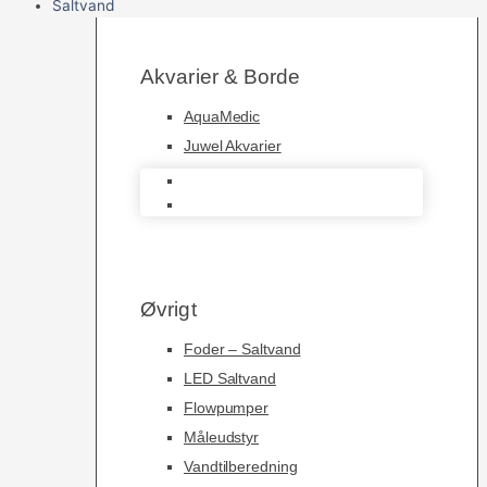
Saltvand
Akvarier & Borde
AquaMedic
Juwel Akvarier
AquaMedic
Juwel Akvarier
Øvrigt
Foder – Saltvand
LED Saltvand
Flowpumper
Måleudstyr
Vandtilberedning