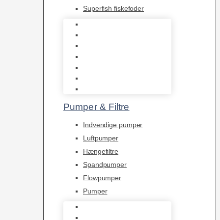
Superfish fiskefoder
Frostfoder
JBL tørfoder
Tropelands fiskefoder
Tropical fiskefoder
Sera fiskefoder
Hikari fiskefoder
Superfish fiskefoder
Pumper & Filtre
Indvendige pumper
Luftpumper
Hængefiltre
Spandpumper
Flowpumper
Pumper
Indvendige pumper
Luftpumper