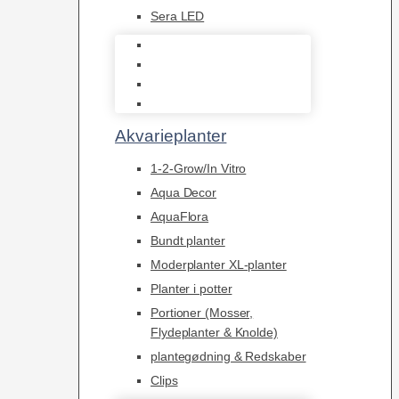
Sera LED
Juwel Belysning
LED
Tilbehør til belysning
Sera LED
Akvarieplanter
1-2-Grow/In Vitro
Aqua Decor
AquaFlora
Bundt planter
Moderplanter XL-planter
Planter i potter
Portioner (Mosser,
Flydeplanter & Knolde)
plantegødning & Redskaber
Clips