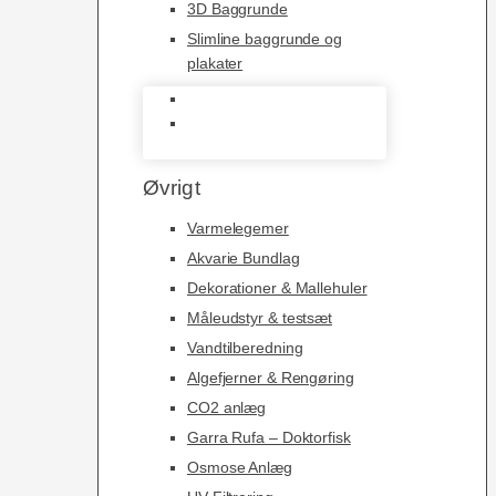
3D Baggrunde
Slimline baggrunde og
plakater
3D Baggrunde
Slimline baggrunde og
plakater
Øvrigt
Varmelegemer
Akvarie Bundlag
Dekorationer & Mallehuler
Måleudstyr & testsæt
Vandtilberedning
Algefjerner & Rengøring
CO2 anlæg
Garra Rufa – Doktorfisk
Osmose Anlæg