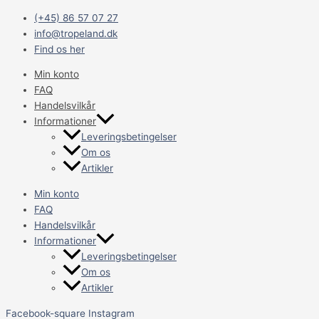
Gå
Main
(+45) 86 57 07 27
til
Menu
info@tropeland.dk
indholdet
Find os her
Min konto
FAQ
Handelsvilkår
Informationer
Leveringsbetingelser
Om os
Artikler
Min konto
FAQ
Handelsvilkår
Informationer
Leveringsbetingelser
Om os
Artikler
Facebook-square
Instagram