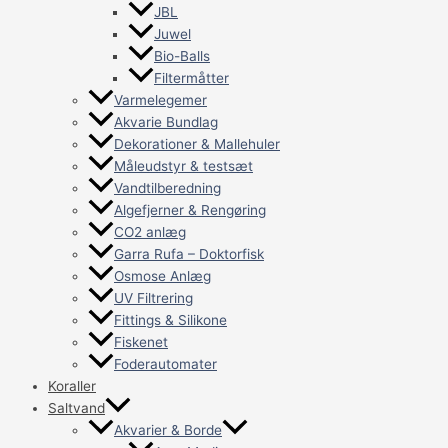
JBL
Juwel
Bio-Balls
Filtermåtter
Varmelegemer
Akvarie Bundlag
Dekorationer & Mallehuler
Måleudstyr & testsæt
Vandtilberedning
Algefjerner & Rengøring
CO2 anlæg
Garra Rufa – Doktorfisk
Osmose Anlæg
UV Filtrering
Fittings & Silikone
Fiskenet
Foderautomater
Koraller
Saltvand
Akvarier & Borde