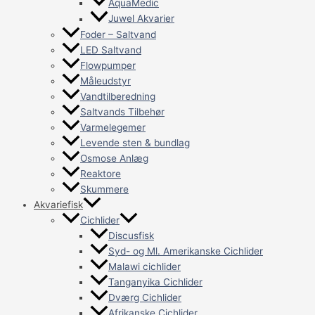
AquaMedic
Juwel Akvarier
Foder – Saltvand
LED Saltvand
Flowpumper
Måleudstyr
Vandtilberedning
Saltvands Tilbehør
Varmelegemer
Levende sten & bundlag
Osmose Anlæg
Reaktore
Skummere
Akvariefisk
Cichlider
Discusfisk
Syd- og Ml. Amerikanske Cichlider
Malawi cichlider
Tanganyika Cichlider
Dværg Cichlider
Afrikanske Cichlider