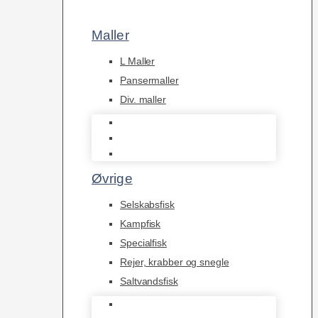
Maller
L Maller
Pansermaller
Div. maller
L Maller
Pansermaller
Div. maller
Øvrige
Selskabsfisk
Kampfisk
Specialfisk
Rejer, krabber og snegle
Saltvandsfisk
Selskabsfisk