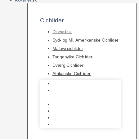
Cichlider
Discusfisk
Syd- og Ml. Amerikanske Cichlider
Malawi cichlider
Tanganyika Cichlider
Dværg Cichlider
Afrikanske Cichlider
Discusfisk
Syd- og Ml. Amerikanske
Cichlider
Malawi cichlider
Tanganyika Cichlider
Dværg Cichlider
Afrikanske Cichlider