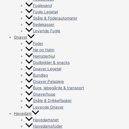
Fuglesand
Fugle Legetøj
Skåle & Foderautomater
Redekasser
Levende Fugle
Gnaver
Foder
Hø og Halm
Hamsterhjul
Godbidder & snacks
Gnaver Legetøj
Bundlag
Gnaver Pelspleje
Bure, løbegårde & transport
Gnaverhuse
Skåle & Drikkeflasker
Levende Gnaver
Havedam
Havedamsnet
Havedamsfoder