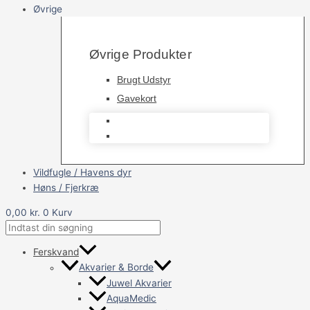
Øvrige
Øvrige Produkter
Brugt Udstyr
Gavekort
Brugt Udstyr
Gavekort
Vildfugle / Havens dyr
Høns / Fjerkræ
0,00
kr.
0
Kurv
Ferskvand
Akvarier & Borde
Juwel Akvarier
AquaMedic