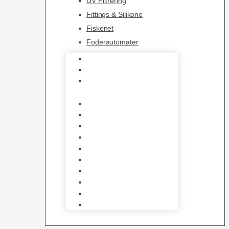
UV Filtrering
Fittings & Silikone
Fiskenet
Foderautomater
Varmelegemer
Akvarie Bundlag
Dekorationer &
Mallehuler
Måleudstyr & testsæt
Vandtilberedning
Algefjerner & Rengøring
CO2 anlæg
Garra Rufa – Doktorfisk
Osmose Anlæg
UV Filtrering
Fittings & Silikone
Fiskenet
Foderautomater