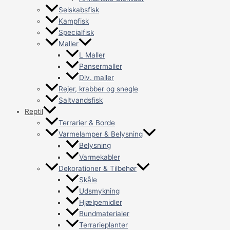
Selskabsfisk
Kampfisk
Specialfisk
Maller
L Maller
Pansermaller
Div. maller
Rejer, krabber og snegle
Saltvandsfisk
Reptil
Terrarier & Borde
Varmelamper & Belysning
Belysning
Varmekabler
Dekorationer & Tilbehør
Skåle
Udsmykning
Hjælpemidler
Bundmaterialer
Terrarieplanter