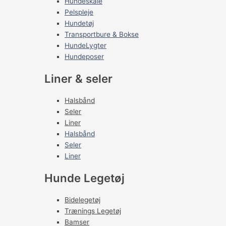
Hundeskåle
Pelspleje
Hundetøj
Transportbure & Bokse
HundeLygter
Hundeposer
Liner & seler
Halsbånd
Seler
Liner
Halsbånd
Seler
Liner
Hunde Legetøj
Bidelegetøj
Trænings Legetøj
Bamser