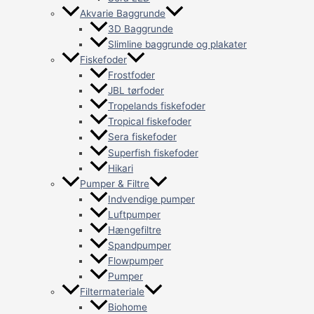
Akvarie Baggrunde
3D Baggrunde
Slimline baggrunde og plakater
Fiskefoder
Frostfoder
JBL tørfoder
Tropelands fiskefoder
Tropical fiskefoder
Sera fiskefoder
Superfish fiskefoder
Hikari
Pumper & Filtre
Indvendige pumper
Luftpumper
Hængefiltre
Spandpumper
Flowpumper
Pumper
Filtermateriale
Biohome