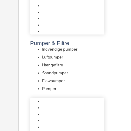
Tropelands fiskefoder
Tropical fiskefoder
Sera fiskefoder
Hikari fiskefoder
Superfish fiskefoder
Pumper & Filtre
Indvendige pumper
Luftpumper
Hængefiltre
Spandpumper
Flowpumper
Pumper
Indvendige pumper
Luftpumper
Hængefiltre
Spandpumper
Flowpumper