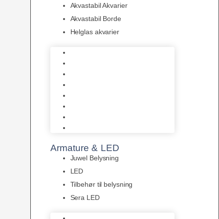
Akvastabil Akvarier
Akvastabil Borde
Helglas akvarier
Juwel Akvarier
AquaMedic
Design Akvarier
Fluval Akvarium
Akvarie Startsæt
Akvastabil Akvarier
Akvastabil Borde
Helglas akvarier
Armature & LED
Juwel Belysning
LED
Tilbehør til belysning
Sera LED
Juwel Belysning