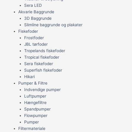
Sera LED
Akvarie Baggrunde
3D Baggrunde
Slimline baggrunde og plakater
Fiskefoder
Frostfoder
JBL tørfoder
Tropelands fiskefoder
Tropical fiskefoder
Sera fiskefoder
Superfish fiskefoder
Hikari
Pumper & Filtre
Indvendige pumper
Luftpumper
Hængefiltre
Spandpumper
Flowpumper
Pumper
Filtermateriale