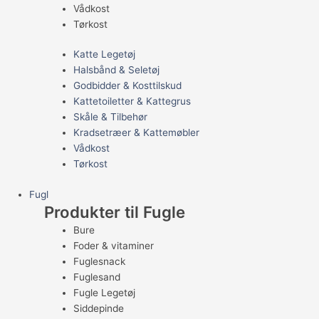
Vådkost
Tørkost
Katte Legetøj
Halsbånd & Seletøj
Godbidder & Kosttilskud
Kattetoiletter & Kattegrus
Skåle & Tilbehør
Kradsetræer & Kattemøbler
Vådkost
Tørkost
Fugl
Produkter til Fugle
Bure
Foder & vitaminer
Fuglesnack
Fuglesand
Fugle Legetøj
Siddepinde