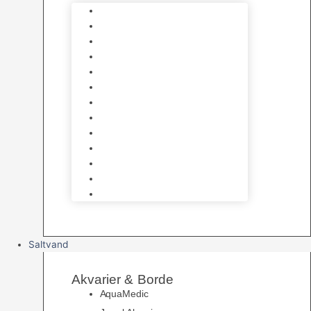
Varmelegemer
Akvarie Bundlag
Dekorationer & Mallehuler
Måleudstyr & testsæt
Vandtilberedning
Algefjerner & Rengøring
CO2 anlæg
Garra Rufa – Doktorfisk
Osmose Anlæg
UV Filtrering
Fittings & Silikone
Fiskenet
Foderautomater
Saltvand
Akvarier & Borde
AquaMedic