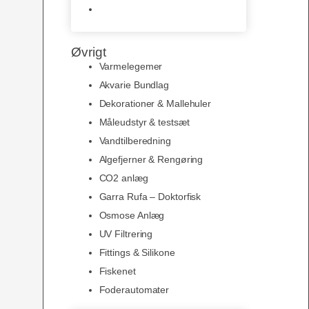
Slimline baggrunde og
plakater
Øvrigt
Varmelegemer
Akvarie Bundlag
Dekorationer & Mallehuler
Måleudstyr & testsæt
Vandtilberedning
Algefjerner & Rengøring
CO2 anlæg
Garra Rufa – Doktorfisk
Osmose Anlæg
UV Filtrering
Fittings & Silikone
Fiskenet
Foderautomater