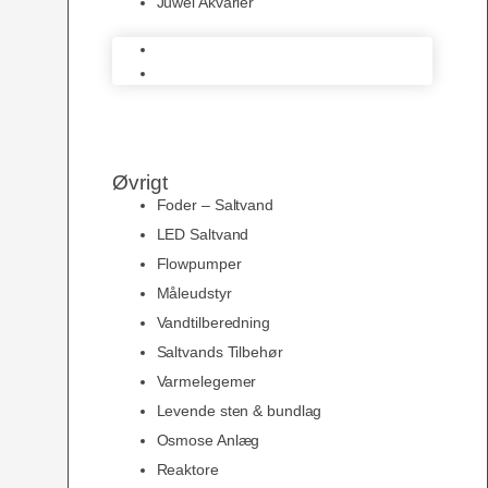
Juwel Akvarier
AquaMedic
Juwel Akvarier
Øvrigt
Foder – Saltvand
LED Saltvand
Flowpumper
Måleudstyr
Vandtilberedning
Saltvands Tilbehør
Varmelegemer
Levende sten & bundlag
Osmose Anlæg
Reaktore