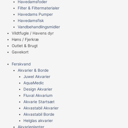
Havedamsfoder
Filter & Filtermaterialer
Havedams Pumper
Havedamsfisk
Vandbehandlingsmidler
Vildtfugle / Havens dyr
Høns / Fjerkræ
Outlet & Brugt
Gavekort
Ferskvand
Akvarier & Borde
Juwel Akvarier
AquaMedic
Design Akvarier
Fluval Akvarium
Akvarie Startsæt
Akvastabil Akvarier
Akvastabil Borde
Helglas akvarier
Akvarieplanter