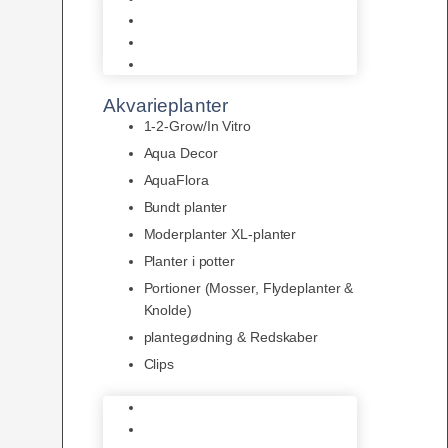
LED
Tilbehør til belysning
Sera LED
Akvarieplanter
1-2-Grow/In Vitro
Aqua Decor
AquaFlora
Bundt planter
Moderplanter XL-planter
Planter i potter
Portioner (Mosser, Flydeplanter &
Knolde)
plantegødning & Redskaber
Clips
1-2-Grow/In Vitro
Aqua Decor