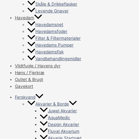
Skåle & Drikkeflasker
Levende Gnaver
Havedam
Havedamsnet
Havedamsfoder
Filter & Filtermaterialer
Havedams Pumper
Havedamsfisk
Vandbehandlingsmidler
Vildtfugle / Havens dyr
Høns / Fjerkræ
Outlet & Brugt
Gavekort
Ferskvand
Akvarier & Borde
Juwel Akvarier
AquaMedic
Design Akvarier
Fluval Akvarium
Akvarie Startsæt