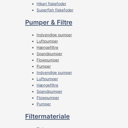
Hikari fiskefoder
Superfish fiskefoder
Pumper & Filtre
Indvendige pumper
Luftpumper
Hængefiltre
Spandpumper
Flowpumper
Pumper
Indvendige pumper
Luftpumper
Hængefiltre
Spandpumper
Flowpumper
Pumper
Filtermateriale