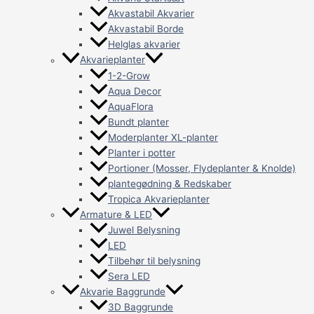
Akvastabil Akvarier
Akvastabil Borde
Helglas akvarier
Akvarieplanter
1-2-Grow
Aqua Decor
AquaFlora
Bundt planter
Moderplanter XL-planter
Planter i potter
Portioner (Mosser, Flydeplanter & Knolde)
plantegødning & Redskaber
Tropica Akvarieplanter
Armature & LED
Juwel Belysning
LED
Tilbehør til belysning
Sera LED
Akvarie Baggrunde
3D Baggrunde