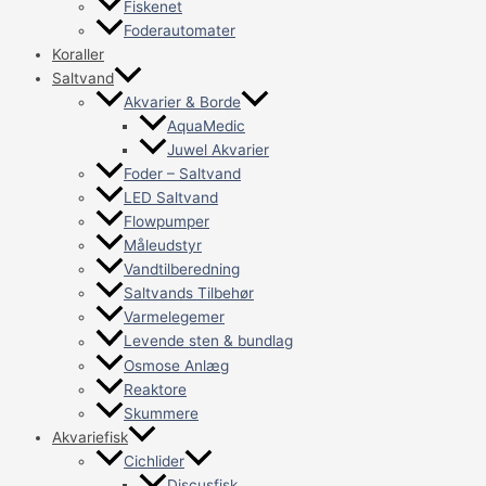
Fiskenet
Foderautomater
Koraller
Saltvand
Akvarier & Borde
AquaMedic
Juwel Akvarier
Foder – Saltvand
LED Saltvand
Flowpumper
Måleudstyr
Vandtilberedning
Saltvands Tilbehør
Varmelegemer
Levende sten & bundlag
Osmose Anlæg
Reaktore
Skummere
Akvariefisk
Cichlider
Discusfisk