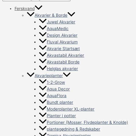
Ferskvand
Akvarier & Borde
Juwel Akvarier
AquaMedic
Design Akvarier
Fluval Akvarium
Akvarie Startsæt
Akvastabil Akvarier
Akvastabil Borde
Helglas akvarier
Akvarieplanter
1-2-Grow
Aqua Decor
AquaFlora
Bundt planter
Moderplanter XL-planter
Planter i potter
Portioner (Mosser, Flydeplanter & Knolde)
plantegødning & Redskaber
Tropica Akvarieplanter