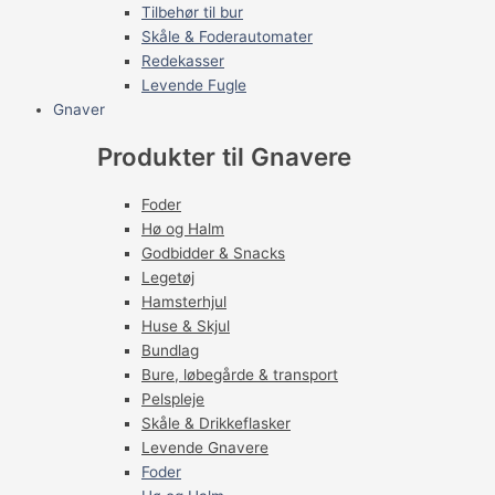
Tilbehør til bur
Skåle & Foderautomater
Redekasser
Levende Fugle
Gnaver
Produkter til Gnavere
Foder
Hø og Halm
Godbidder & Snacks
Legetøj
Hamsterhjul
Huse & Skjul
Bundlag
Bure, løbegårde & transport
Pelspleje
Skåle & Drikkeflasker
Levende Gnavere
Foder