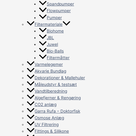
Spandpumper
Flowpumper
Pumper
Filtermateriale
Biohome
JBL
Juwel
Bio-Balls
Filtermåtter
Varmelegemer
Akvarie Bundlag
Dekorationer & Mallehuler
Måleudstyr & testsæt
Vandtilberedning
Algefjerner & Rengøring
CO2 anlæg
Garra Rufa – Doktorfisk
Osmose Anlæg
UV Filtrering
Fittings & Silikone