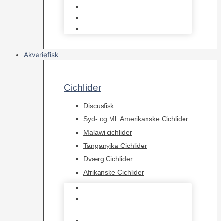
Osmose Anlæg
Reaktore
Skummere
Akvariefisk
Cichlider
Discusfisk
Syd- og Ml. Amerikanske Cichlider
Malawi cichlider
Tanganyika Cichlider
Dværg Cichlider
Afrikanske Cichlider
Discusfisk
Syd- og Ml. Amerikanske
Cichlider
Malawi cichlider