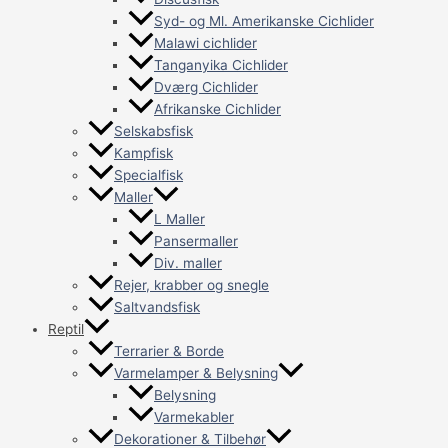
Syd- og Ml. Amerikanske Cichlider
Malawi cichlider
Tanganyika Cichlider
Dværg Cichlider
Afrikanske Cichlider
Selskabsfisk
Kampfisk
Specialfisk
Maller
L Maller
Pansermaller
Div. maller
Rejer, krabber og snegle
Saltvandsfisk
Reptil
Terrarier & Borde
Varmelamper & Belysning
Belysning
Varmekabler
Dekorationer & Tilbehør