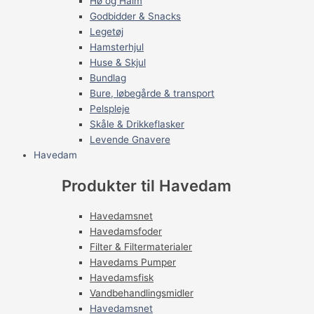
Hø og Halm
Godbidder & Snacks
Legetøj
Hamsterhjul
Huse & Skjul
Bundlag
Bure, løbegårde & transport
Pelspleje
Skåle & Drikkeflasker
Levende Gnavere
Havedam
Produkter til Havedam
Havedamsnet
Havedamsfoder
Filter & Filtermaterialer
Havedams Pumper
Havedamsfisk
Vandbehandlingsmidler
Havedamsnet