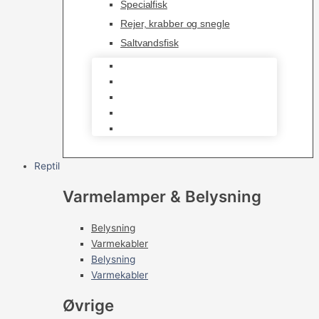
Specialfisk
Rejer, krabber og snegle
Saltvandsfisk
Selskabsfisk
Kampfisk
Specialfisk
Rejer, krabber og snegle
Saltvandsfisk
Reptil
Varmelamper & Belysning
Belysning
Varmekabler
Belysning
Varmekabler
Øvrige