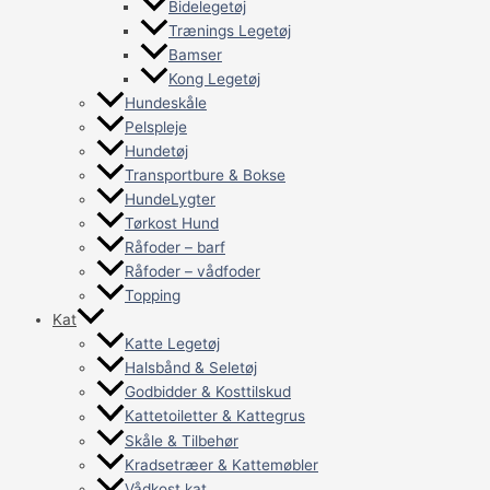
Bidelegetøj
Trænings Legetøj
Bamser
Kong Legetøj
Hundeskåle
Pelspleje
Hundetøj
Transportbure & Bokse
HundeLygter
Tørkost Hund
Råfoder – barf
Råfoder – vådfoder
Topping
Kat
Katte Legetøj
Halsbånd & Seletøj
Godbidder & Kosttilskud
Kattetoiletter & Kattegrus
Skåle & Tilbehør
Kradsetræer & Kattemøbler
Vådkost kat