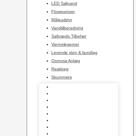
LED Saltvand
Flowpumper
Måleudstyr
Vandtilberedning
Saltvands Tilbehør
Varmelegemer
Levende sten & bundlag
Osmose Anlæg
Reaktore
Skummere
Foder – Saltvand
LED Saltvand
Flowpumper
Måleudstyr
Vandtilberedning
Saltvands Tilbehør
Varmelegemer
Levende sten & bundlag