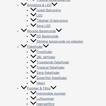
Armature & LED
Juwel Belysning
LED
Tilbehør til belysning
Sera LED
Akvarie Baggrunde
3D Baggrunde
Slimline baggrunde og plakater
Fiskefoder
Frostfoder
JBL tørfoder
Tropelands fiskefoder
Tropical fiskefoder
Sera fiskefoder
Superfish fiskefoder
Hikari
Pumper & Filtre
Indvendige pumper
Luftpumper
Hængefiltre