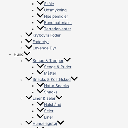
Skåle
Udsmykning
Hjælpemidler
Bundmaterialer
Terrarieplanter
Krybdyrs Foder
Foderdyr
Levende Dyr
Hund
Senge & Tæpper
Senge & Puder
Måtter
Snacks & Kosttilskud
Natur Snacks
Snacks
Liner & seler
Halsbånd
Seler
Liner
Hundelegetøj