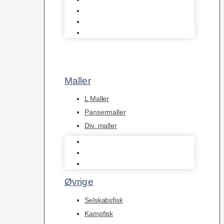
Tanganyika Cichlider
Dværg Cichlider
Afrikanske Cichlider
Maller
L Maller
Pansermaller
Div. maller
L Maller
Pansermaller
Div. maller
Øvrige
Selskabsfisk
Kampfisk