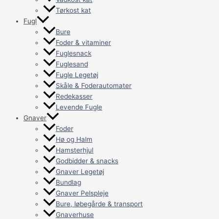
Tørkost kat
Fugl
Bure
Foder & vitaminer
Fuglesnack
Fuglesand
Fugle Legetøj
Skåle & Foderautomater
Redekasser
Levende Fugle
Gnaver
Foder
Hø og Halm
Hamsterhjul
Godbidder & snacks
Gnaver Legetøj
Bundlag
Gnaver Pelspleje
Bure, løbegårde & transport
Gnaverhuse