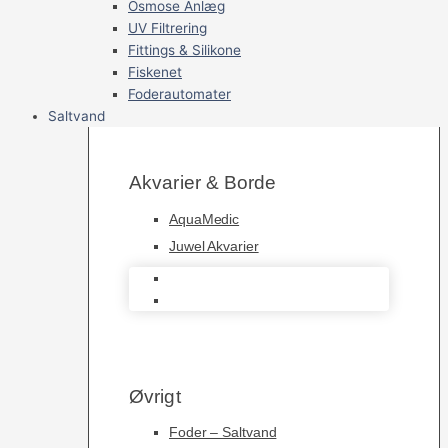
Osmose Anlæg
UV Filtrering
Fittings & Silikone
Fiskenet
Foderautomater
Saltvand
Akvarier & Borde
AquaMedic
Juwel Akvarier
AquaMedic
Juwel Akvarier
Øvrigt
Foder – Saltvand