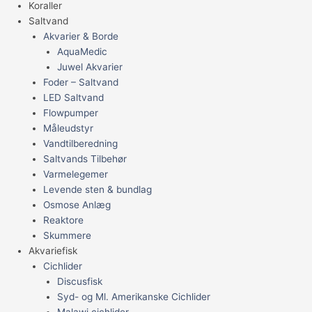
Koraller
Saltvand
Akvarier & Borde
AquaMedic
Juwel Akvarier
Foder – Saltvand
LED Saltvand
Flowpumper
Måleudstyr
Vandtilberedning
Saltvands Tilbehør
Varmelegemer
Levende sten & bundlag
Osmose Anlæg
Reaktore
Skummere
Akvariefisk
Cichlider
Discusfisk
Syd- og Ml. Amerikanske Cichlider
Malawi cichlider