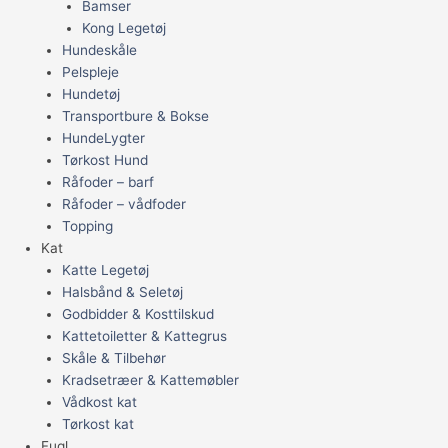
Bamser
Kong Legetøj
Hundeskåle
Pelspleje
Hundetøj
Transportbure & Bokse
HundeLygter
Tørkost Hund
Råfoder – barf
Råfoder – vådfoder
Topping
Kat
Katte Legetøj
Halsbånd & Seletøj
Godbidder & Kosttilskud
Kattetoiletter & Kattegrus
Skåle & Tilbehør
Kradsetræer & Kattemøbler
Vådkost kat
Tørkost kat
Fugl