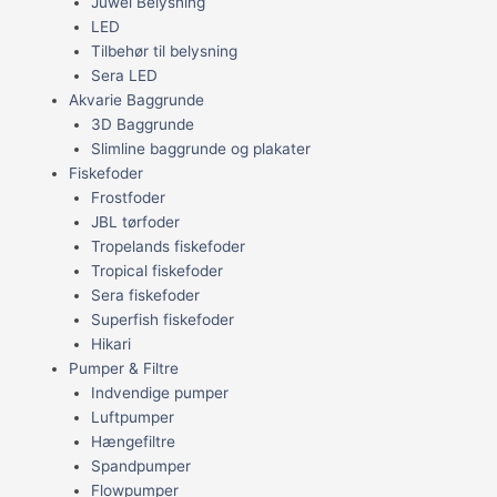
Juwel Belysning
LED
Tilbehør til belysning
Sera LED
Akvarie Baggrunde
3D Baggrunde
Slimline baggrunde og plakater
Fiskefoder
Frostfoder
JBL tørfoder
Tropelands fiskefoder
Tropical fiskefoder
Sera fiskefoder
Superfish fiskefoder
Hikari
Pumper & Filtre
Indvendige pumper
Luftpumper
Hængefiltre
Spandpumper
Flowpumper