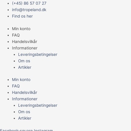
Gå
Main
(+45) 86 57 07 27
til
Menu
info@tropeland.dk
indholdet
Find os her
Min konto
FAQ
Handelsvilkår
Informationer
Leveringsbetingelser
Om os
Artikler
Min konto
FAQ
Handelsvilkår
Informationer
Leveringsbetingelser
Om os
Artikler
Facebook-square
Instagram