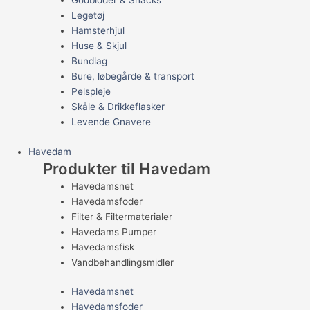
Godbidder & Snacks
Legetøj
Hamsterhjul
Huse & Skjul
Bundlag
Bure, løbegårde & transport
Pelspleje
Skåle & Drikkeflasker
Levende Gnavere
Havedam
Produkter til Havedam
Havedamsnet
Havedamsfoder
Filter & Filtermaterialer
Havedams Pumper
Havedamsfisk
Vandbehandlingsmidler
Havedamsnet
Havedamsfoder