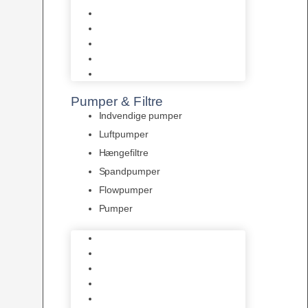
Tropelands fiskefoder
Tropical fiskefoder
Sera fiskefoder
Hikari fiskefoder
Superfish fiskefoder
Pumper & Filtre
Indvendige pumper
Luftpumper
Hængefiltre
Spandpumper
Flowpumper
Pumper
Indvendige pumper
Luftpumper
Hængefiltre
Spandpumper
Flowpumper