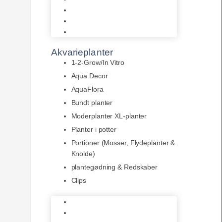
LED
Tilbehør til belysning
Sera LED
Akvarieplanter
1-2-Grow/In Vitro
Aqua Decor
AquaFlora
Bundt planter
Moderplanter XL-planter
Planter i potter
Portioner (Mosser, Flydeplanter &
Knolde)
plantegødning & Redskaber
Clips
1-2-Grow/In Vitro
Aqua Decor