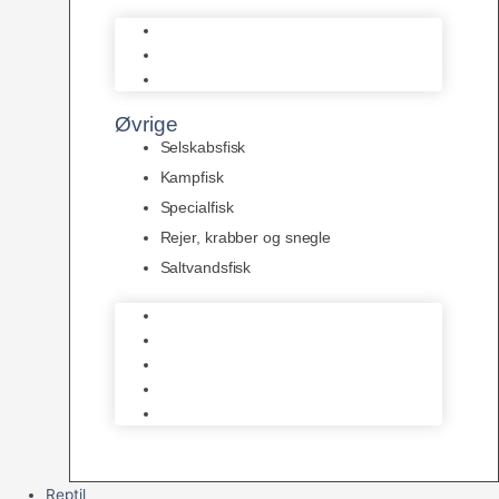
L Maller
Pansermaller
Div. maller
Øvrige
Selskabsfisk
Kampfisk
Specialfisk
Rejer, krabber og snegle
Saltvandsfisk
Selskabsfisk
Kampfisk
Specialfisk
Rejer, krabber og snegle
Saltvandsfisk
Reptil