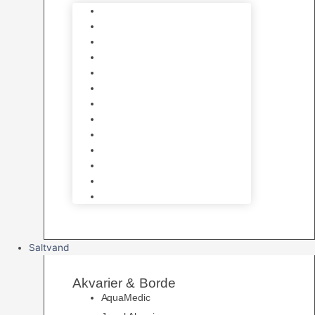
Varmelegemer
Akvarie Bundlag
Dekorationer & Mallehuler
Måleudstyr & testsæt
Vandtilberedning
Algefjerner & Rengøring
CO2 anlæg
Garra Rufa – Doktorfisk
Osmose Anlæg
UV Filtrering
Fittings & Silikone
Fiskenet
Foderautomater
Saltvand
Akvarier & Borde
AquaMedic