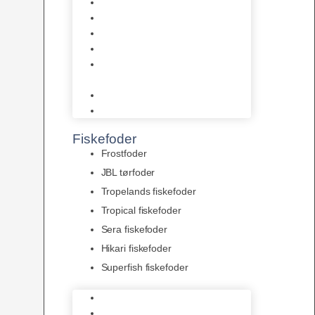
AquaFlora
Bundt planter
Moderplanter XL-planter
Planter i potter
Portioner (Mosser, Flydeplanter
& Knolde)
plantegødning & Redskaber
Clips
Fiskefoder
Frostfoder
JBL tørfoder
Tropelands fiskefoder
Tropical fiskefoder
Sera fiskefoder
Hikari fiskefoder
Superfish fiskefoder
Frostfoder
JBL tørfoder