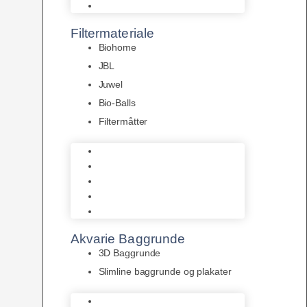
Pumper
Filtermateriale
Biohome
JBL
Juwel
Bio-Balls
Filtermåtter
Biohome
JBL
Juwel
Bio-Balls
Filtermåtter
Akvarie Baggrunde
3D Baggrunde
Slimline baggrunde og plakater
3D Baggrunde