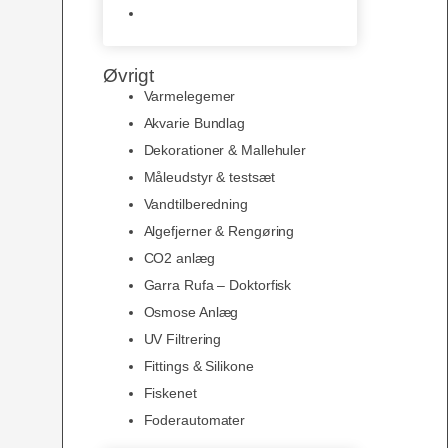
Slimline baggrunde og
plakater
Øvrigt
Varmelegemer
Akvarie Bundlag
Dekorationer & Mallehuler
Måleudstyr & testsæt
Vandtilberedning
Algefjerner & Rengøring
CO2 anlæg
Garra Rufa – Doktorfisk
Osmose Anlæg
UV Filtrering
Fittings & Silikone
Fiskenet
Foderautomater