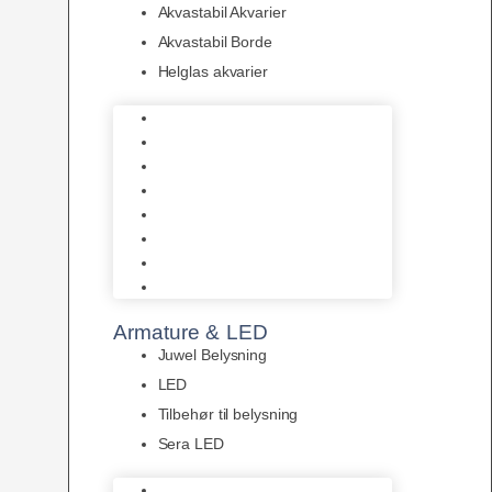
Akvastabil Akvarier
Akvastabil Borde
Helglas akvarier
Juwel Akvarier
AquaMedic
Design Akvarier
Fluval Akvarium
Akvarie Startsæt
Akvastabil Akvarier
Akvastabil Borde
Helglas akvarier
Armature & LED
Juwel Belysning
LED
Tilbehør til belysning
Sera LED
Juwel Belysning