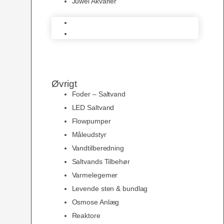
Juwel Akvarier
AquaMedic
Juwel Akvarier
Øvrigt
Foder – Saltvand
LED Saltvand
Flowpumper
Måleudstyr
Vandtilberedning
Saltvands Tilbehør
Varmelegemer
Levende sten & bundlag
Osmose Anlæg
Reaktore