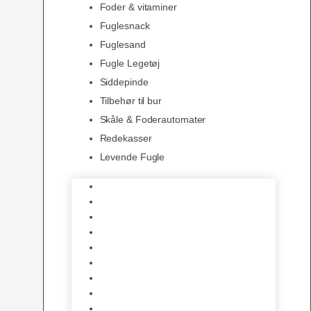
Foder & vitaminer
Fuglesnack
Fuglesand
Fugle Legetøj
Siddepinde
Tilbehør til bur
Skåle & Foderautomater
Redekasser
Levende Fugle
Bure
Foder & vitaminer
Fuglesnack
Fuglesand
Fugle Legetøj
Siddepinde
Tilbehør til bur
Skåle & Foderautomater
Redekasser