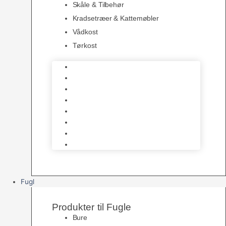
Skåle & Tilbehør
Kradsetræer & Kattemøbler
Vådkost
Tørkost
Katte Legetøj
Halsbånd & Seletøj
Godbidder & Kosttilskud
Kattetoiletter & Kattegrus
Skåle & Tilbehør
Kradsetræer & Kattemøbler
Vådkost
Tørkost
Fugl
Produkter til Fugle
Bure