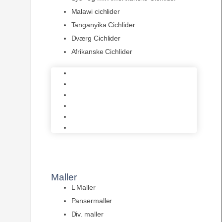
Malawi cichlider
Tanganyika Cichlider
Dværg Cichlider
Afrikanske Cichlider
Discusfisk
Syd- og Ml. Amerikanske Cichlider
Malawi cichlider
Tanganyika Cichlider
Dværg Cichlider
Afrikanske Cichlider
Maller
L Maller
Pansermaller
Div. maller