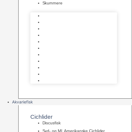
Skummere
Foder – Saltvand
LED Saltvand
Flowpumper
Måleudstyr
Vandtilberedning
Saltvands Tilbehør
Varmelegemer
Levende sten & bundlag
Osmose Anlæg
Reaktore
Skummere
Akvariefisk
Cichlider
Discusfisk
Syd- og Ml. Amerikanske Cichlider