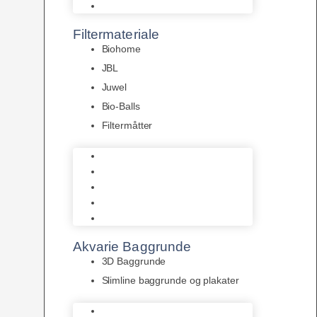
Pumper
Filtermateriale
Biohome
JBL
Juwel
Bio-Balls
Filtermåtter
Biohome
JBL
Juwel
Bio-Balls
Filtermåtter
Akvarie Baggrunde
3D Baggrunde
Slimline baggrunde og plakater
3D Baggrunde