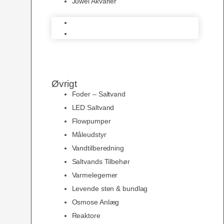
Juwel Akvarier
AquaMedic
Juwel Akvarier
Øvrigt
Foder – Saltvand
LED Saltvand
Flowpumper
Måleudstyr
Vandtilberedning
Saltvands Tilbehør
Varmelegemer
Levende sten & bundlag
Osmose Anlæg
Reaktore