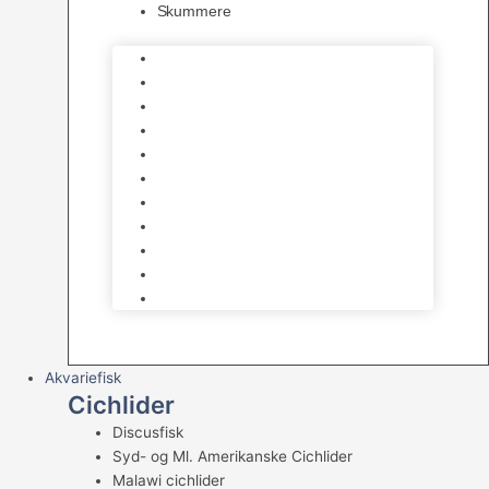
Skummere
Foder – Saltvand
LED Saltvand
Flowpumper
Måleudstyr
Vandtilberedning
Saltvands Tilbehør
Varmelegemer
Levende sten & bundlag
Osmose Anlæg
Reaktore
Skummere
Akvariefisk
Cichlider
Discusfisk
Syd- og Ml. Amerikanske Cichlider
Malawi cichlider