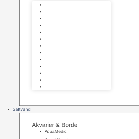
Varmelegemer
Akvarie Bundlag
Dekorationer & Mallehuler
Måleudstyr & testsæt
Vandtilberedning
Algefjerner & Rengøring
CO2 anlæg
Garra Rufa – Doktorfisk
Osmose Anlæg
UV Filtrering
Fittings & Silikone
Fiskenet
Foderautomater
Saltvand
Akvarier & Borde
AquaMedic