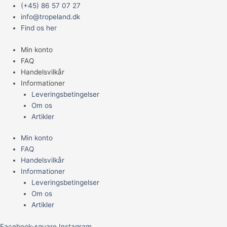
Gå
Main
(+45) 86 57 07 27
til
Menu
info@tropeland.dk
indholdet
Find os her
Min konto
FAQ
Handelsvilkår
Informationer
Leveringsbetingelser
Om os
Artikler
Min konto
FAQ
Handelsvilkår
Informationer
Leveringsbetingelser
Om os
Artikler
Facebook-square
Instagram