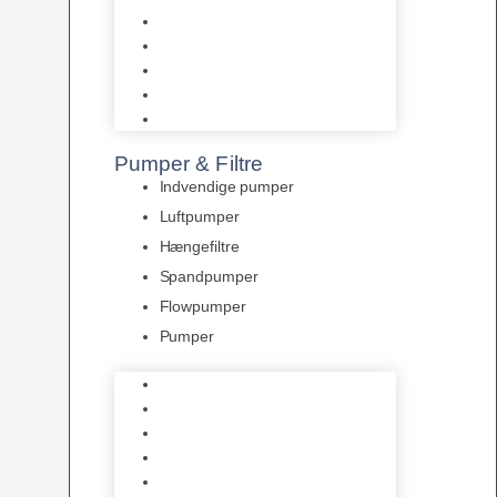
Tropelands fiskefoder
Tropical fiskefoder
Sera fiskefoder
Hikari fiskefoder
Superfish fiskefoder
Pumper & Filtre
Indvendige pumper
Luftpumper
Hængefiltre
Spandpumper
Flowpumper
Pumper
Indvendige pumper
Luftpumper
Hængefiltre
Spandpumper
Flowpumper