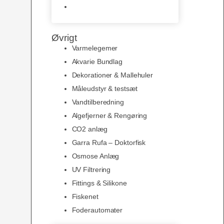
Slimline baggrunde og
plakater
Øvrigt
Varmelegemer
Akvarie Bundlag
Dekorationer & Mallehuler
Måleudstyr & testsæt
Vandtilberedning
Algefjerner & Rengøring
CO2 anlæg
Garra Rufa – Doktorfisk
Osmose Anlæg
UV Filtrering
Fittings & Silikone
Fiskenet
Foderautomater