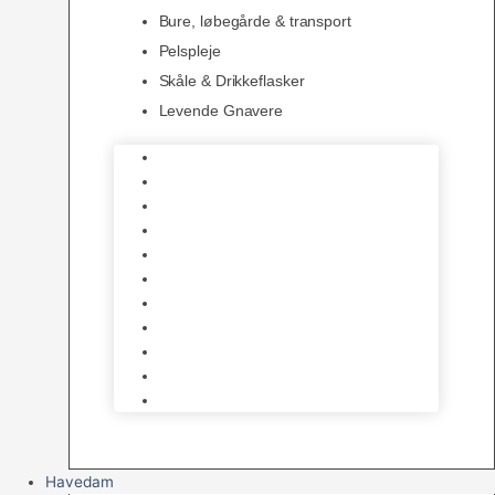
Bure, løbegårde & transport
Pelspleje
Skåle & Drikkeflasker
Levende Gnavere
Foder
Hø og Halm
Godbidder & Snacks
Legetøj
Hamsterhjul
Huse & Skjul
Bundlag
Bure, løbegårde & transport
Pelspleje
Skåle & Drikkeflasker
Levende Gnavere
Havedam