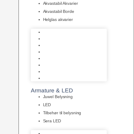
Akvastabil Akvarier
Akvastabil Borde
Helglas akvarier
Juwel Akvarier
AquaMedic
Design Akvarier
Fluval Akvarium
Akvarie Startsæt
Akvastabil Akvarier
Akvastabil Borde
Helglas akvarier
Armature & LED
Juwel Belysning
LED
Tilbehør til belysning
Sera LED
Juwel Belysning