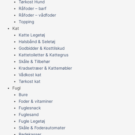
Tørkost Hund
Råfoder – barf
Råfoder – vådfoder
Topping
Kat
Katte Legetøj
Halsbånd & Seletøj
Godbidder & Kosttilskud
Kattetoiletter & Kattegrus
Skåle & Tilbehør
Kradsetræer & Kattemøbler
Vådkost kat
Tørkost kat
Fugl
Bure
Foder & vitaminer
Fuglesnack
Fuglesand
Fugle Legetøj
Skåle & Foderautomater
Redekasser