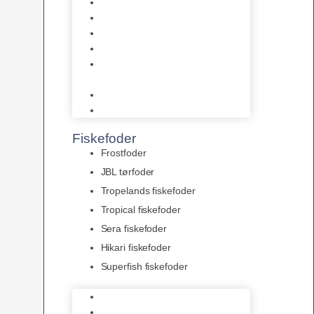
AquaFlora
Bundt planter
Moderplanter XL-planter
Planter i potter
Portioner (Mosser, Flydeplanter
& Knolde)
plantegødning & Redskaber
Clips
Fiskefoder
Frostfoder
JBL tørfoder
Tropelands fiskefoder
Tropical fiskefoder
Sera fiskefoder
Hikari fiskefoder
Superfish fiskefoder
Frostfoder
JBL tørfoder