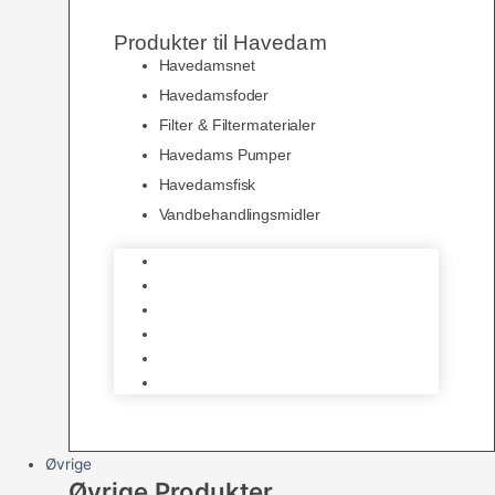
Produkter til Havedam
Havedamsnet
Havedamsfoder
Filter & Filtermaterialer
Havedams Pumper
Havedamsfisk
Vandbehandlingsmidler
Havedamsnet
Havedamsfoder
Filter & Filtermaterialer
Havedams Pumper
Havedamsfisk
Vandbehandlingsmidler
Øvrige
Øvrige Produkter