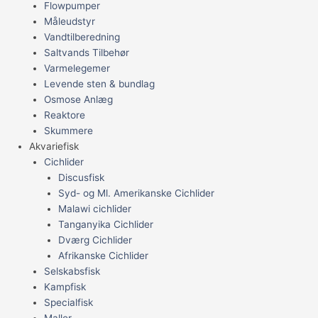
Flowpumper
Måleudstyr
Vandtilberedning
Saltvands Tilbehør
Varmelegemer
Levende sten & bundlag
Osmose Anlæg
Reaktore
Skummere
Akvariefisk
Cichlider
Discusfisk
Syd- og Ml. Amerikanske Cichlider
Malawi cichlider
Tanganyika Cichlider
Dværg Cichlider
Afrikanske Cichlider
Selskabsfisk
Kampfisk
Specialfisk
Maller