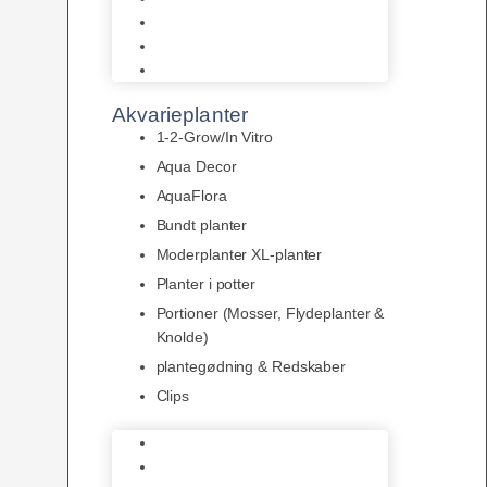
LED
Tilbehør til belysning
Sera LED
Akvarieplanter
1-2-Grow/In Vitro
Aqua Decor
AquaFlora
Bundt planter
Moderplanter XL-planter
Planter i potter
Portioner (Mosser, Flydeplanter &
Knolde)
plantegødning & Redskaber
Clips
1-2-Grow/In Vitro
Aqua Decor