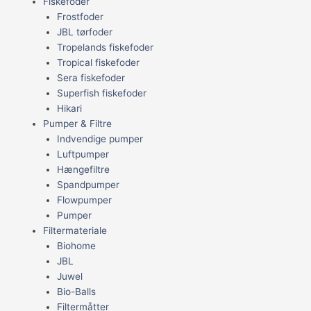
Fiskefoder
Frostfoder
JBL tørfoder
Tropelands fiskefoder
Tropical fiskefoder
Sera fiskefoder
Superfish fiskefoder
Hikari
Pumper & Filtre
Indvendige pumper
Luftpumper
Hængefiltre
Spandpumper
Flowpumper
Pumper
Filtermateriale
Biohome
JBL
Juwel
Bio-Balls
Filtermåtter