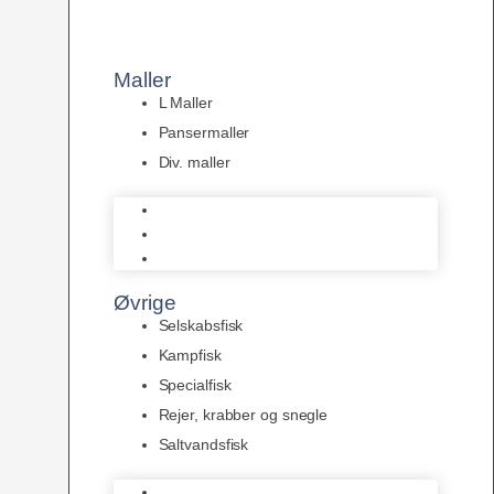
Maller
L Maller
Pansermaller
Div. maller
L Maller
Pansermaller
Div. maller
Øvrige
Selskabsfisk
Kampfisk
Specialfisk
Rejer, krabber og snegle
Saltvandsfisk
Selskabsfisk