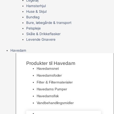
Legetøj
Hamsterhjul
Huse & Skjul
Bundlag
Bure, løbegårde & transport
Pelspleje
Skåle & Drikkeflasker
Levende Gnavere
Havedam
Produkter til Havedam
Havedamsnet
Havedamsfoder
Filter & Filtermaterialer
Havedams Pumper
Havedamsfisk
Vandbehandlingsmidler
Havedamsnet