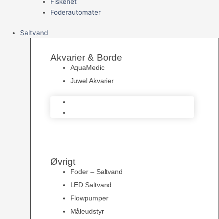
Fiskenet
Foderautomater
Saltvand
Akvarier & Borde
AquaMedic
Juwel Akvarier
AquaMedic
Juwel Akvarier
Øvrigt
Foder – Saltvand
LED Saltvand
Flowpumper
Måleudstyr