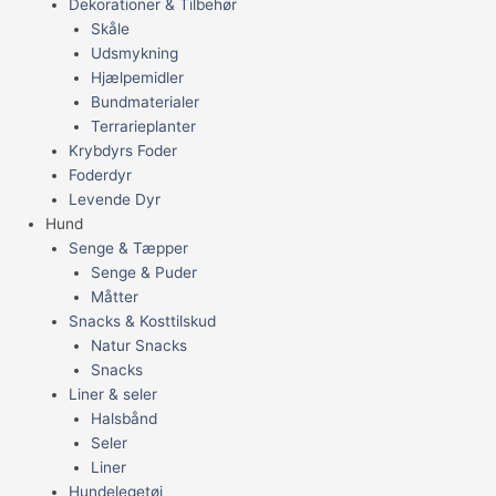
Dekorationer & Tilbehør
Skåle
Udsmykning
Hjælpemidler
Bundmaterialer
Terrarieplanter
Krybdyrs Foder
Foderdyr
Levende Dyr
Hund
Senge & Tæpper
Senge & Puder
Måtter
Snacks & Kosttilskud
Natur Snacks
Snacks
Liner & seler
Halsbånd
Seler
Liner
Hundelegetøj