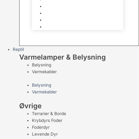
Kampfisk
Specialfisk
Rejer, krabber og snegle
Saltvandsfisk
Reptil
Varmelamper & Belysning
Belysning
Varmekabler
Belysning
Varmekabler
Øvrige
Terrarier & Borde
Krybdyrs Foder
Foderdyr
Levende Dyr