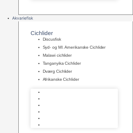
Akvariefisk
Cichlider
Discusfisk
Syd- og Ml. Amerikanske Cichlider
Malawi cichlider
Tanganyika Cichlider
Dværg Cichlider
Afrikanske Cichlider
Discusfisk
Syd- og Ml. Amerikanske Cichlider
Malawi cichlider
Tanganyika Cichlider
Dværg Cichlider
Afrikanske Cichlider