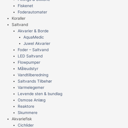
Fiskenet
Foderautomater
Koraller
Saltvand
Akvarier & Borde
AquaMedic
Juwel Akvarier
Foder – Saltvand
LED Saltvand
Flowpumper
Måleudstyr
Vandtilberedning
Saltvands Tilbehør
Varmelegemer
Levende sten & bundlag
Osmose Anlæg
Reaktore
Skummere
Akvariefisk
Cichlider