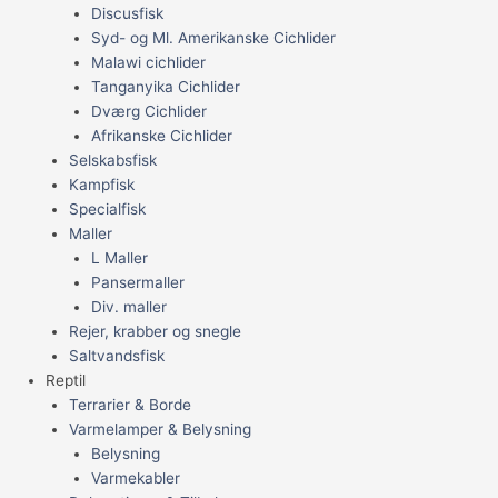
Discusfisk
Syd- og Ml. Amerikanske Cichlider
Malawi cichlider
Tanganyika Cichlider
Dværg Cichlider
Afrikanske Cichlider
Selskabsfisk
Kampfisk
Specialfisk
Maller
L Maller
Pansermaller
Div. maller
Rejer, krabber og snegle
Saltvandsfisk
Reptil
Terrarier & Borde
Varmelamper & Belysning
Belysning
Varmekabler