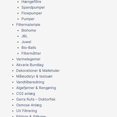
Hængefiltre
Spandpumper
Flowpumper
Pumper
Filtermateriale
Biohome
JBL
Juwel
Bio-Balls
Filtermåtter
Varmelegemer
Akvarie Bundlag
Dekorationer & Mallehuler
Måleudstyr & testsæt
Vandtilberedning
Algefjerner & Rengøring
CO2 anlæg
Garra Rufa – Doktorfisk
Osmose Anlæg
UV Filtrering
Fittings & Silikone