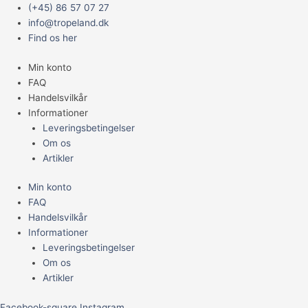
Gå
Main
(+45) 86 57 07 27
til
Menu
info@tropeland.dk
indholdet
Find os her
Min konto
FAQ
Handelsvilkår
Informationer
Leveringsbetingelser
Om os
Artikler
Min konto
FAQ
Handelsvilkår
Informationer
Leveringsbetingelser
Om os
Artikler
Facebook-square
Instagram