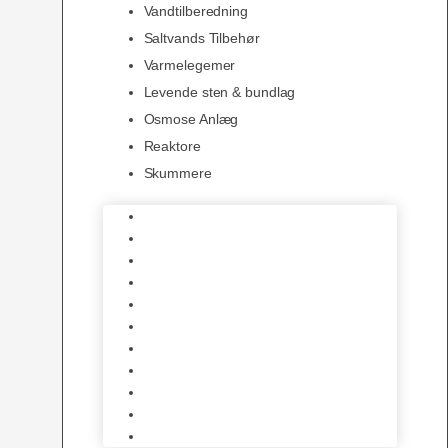
Vandtilberedning
Saltvands Tilbehør
Varmelegemer
Levende sten & bundlag
Osmose Anlæg
Reaktore
Skummere
Foder – Saltvand
LED Saltvand
Flowpumper
Måleudstyr
Vandtilberedning
Saltvands Tilbehør
Varmelegemer
Levende sten & bundlag
Osmose Anlæg
Reaktore
Skummere