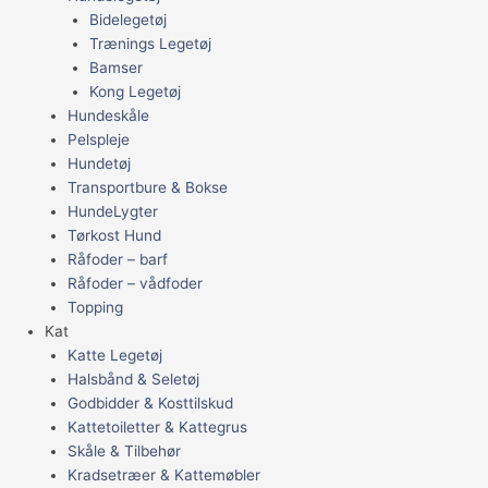
Bidelegetøj
Trænings Legetøj
Bamser
Kong Legetøj
Hundeskåle
Pelspleje
Hundetøj
Transportbure & Bokse
HundeLygter
Tørkost Hund
Råfoder – barf
Råfoder – vådfoder
Topping
Kat
Katte Legetøj
Halsbånd & Seletøj
Godbidder & Kosttilskud
Kattetoiletter & Kattegrus
Skåle & Tilbehør
Kradsetræer & Kattemøbler