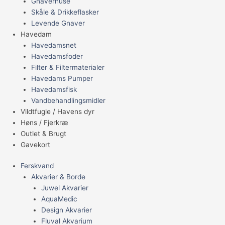
Gnaverhuse
Skåle & Drikkeflasker
Levende Gnaver
Havedam
Havedamsnet
Havedamsfoder
Filter & Filtermaterialer
Havedams Pumper
Havedamsfisk
Vandbehandlingsmidler
Vildtfugle / Havens dyr
Høns / Fjerkræ
Outlet & Brugt
Gavekort
Ferskvand
Akvarier & Borde
Juwel Akvarier
AquaMedic
Design Akvarier
Fluval Akvarium