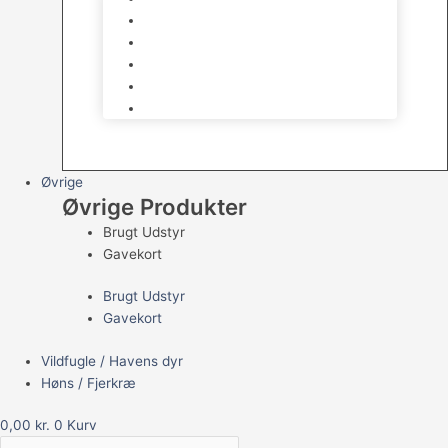
Havedamsfoder
Filter & Filtermaterialer
Havedams Pumper
Havedamsfisk
Vandbehandlingsmidler
Øvrige
Øvrige Produkter
Brugt Udstyr
Gavekort
Brugt Udstyr
Gavekort
Vildfugle / Havens dyr
Høns / Fjerkræ
0,00
kr.
0
Kurv