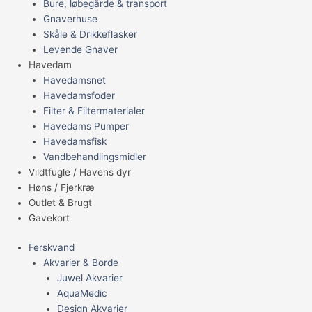
Bure, løbegårde & transport
Gnaverhuse
Skåle & Drikkeflasker
Levende Gnaver
Havedam
Havedamsnet
Havedamsfoder
Filter & Filtermaterialer
Havedams Pumper
Havedamsfisk
Vandbehandlingsmidler
Vildtfugle / Havens dyr
Høns / Fjerkræ
Outlet & Brugt
Gavekort
Ferskvand
Akvarier & Borde
Juwel Akvarier
AquaMedic
Design Akvarier