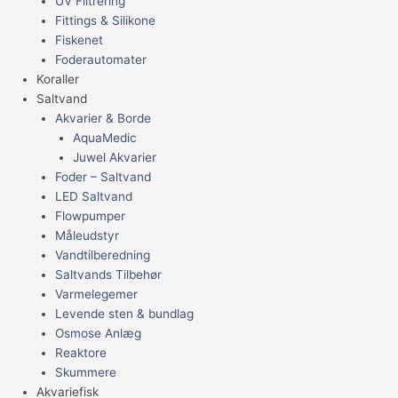
UV Filtrering
Fittings & Silikone
Fiskenet
Foderautomater
Koraller
Saltvand
Akvarier & Borde
AquaMedic
Juwel Akvarier
Foder – Saltvand
LED Saltvand
Flowpumper
Måleudstyr
Vandtilberedning
Saltvands Tilbehør
Varmelegemer
Levende sten & bundlag
Osmose Anlæg
Reaktore
Skummere
Akvariefisk