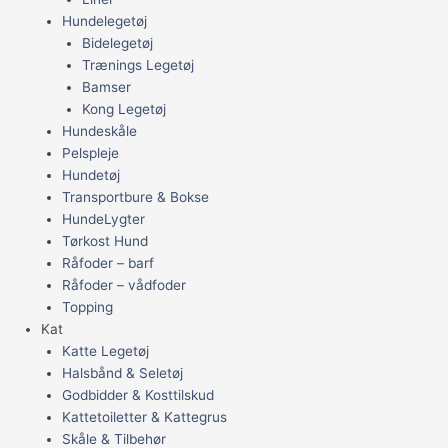
Hundelegetøj
Bidelegetøj
Trænings Legetøj
Bamser
Kong Legetøj
Hundeskåle
Pelspleje
Hundetøj
Transportbure & Bokse
HundeLygter
Tørkost Hund
Råfoder – barf
Råfoder – vådfoder
Topping
Kat
Katte Legetøj
Halsbånd & Seletøj
Godbidder & Kosttilskud
Kattetoiletter & Kattegrus
Skåle & Tilbehør