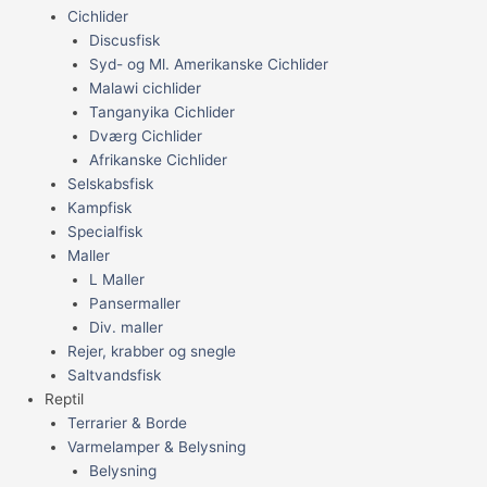
Cichlider
Discusfisk
Syd- og Ml. Amerikanske Cichlider
Malawi cichlider
Tanganyika Cichlider
Dværg Cichlider
Afrikanske Cichlider
Selskabsfisk
Kampfisk
Specialfisk
Maller
L Maller
Pansermaller
Div. maller
Rejer, krabber og snegle
Saltvandsfisk
Reptil
Terrarier & Borde
Varmelamper & Belysning
Belysning