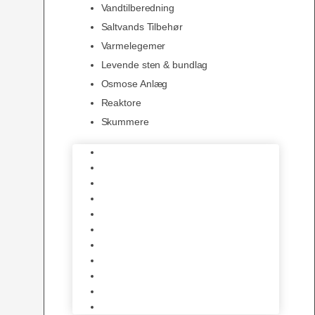
Vandtilberedning
Saltvands Tilbehør
Varmelegemer
Levende sten & bundlag
Osmose Anlæg
Reaktore
Skummere
Foder – Saltvand
LED Saltvand
Flowpumper
Måleudstyr
Vandtilberedning
Saltvands Tilbehør
Varmelegemer
Levende sten & bundlag
Osmose Anlæg
Reaktore
Skummere