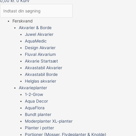
0,00
kr.
0
Kurv
Ferskvand
Akvarier & Borde
Juwel Akvarier
AquaMedic
Design Akvarier
Fluval Akvarium
Akvarie Startsæt
Akvastabil Akvarier
Akvastabil Borde
Helglas akvarier
Akvarieplanter
1-2-Grow
Aqua Decor
AquaFlora
Bundt planter
Moderplanter XL-planter
Planter i potter
Portioner (Mosser, Flydeplanter & Knolde)