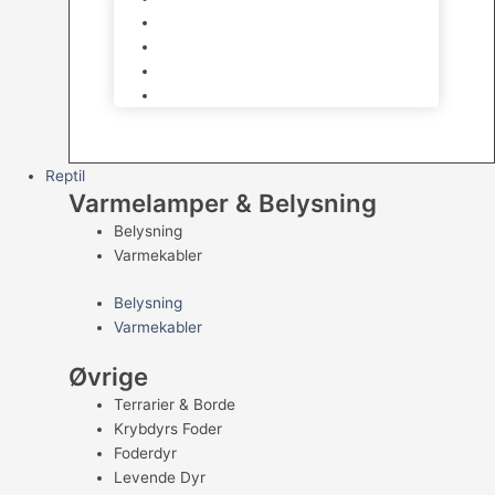
Kampfisk
Specialfisk
Rejer, krabber og snegle
Saltvandsfisk
Reptil
Varmelamper & Belysning
Belysning
Varmekabler
Belysning
Varmekabler
Øvrige
Terrarier & Borde
Krybdyrs Foder
Foderdyr
Levende Dyr