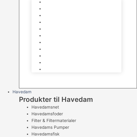
Foder
Hø og Halm
Godbidder & Snacks
Legetøj
Hamsterhjul
Huse & Skjul
Bundlag
Bure, løbegårde & transport
Pelspleje
Skåle & Drikkeflasker
Levende Gnavere
Havedam
Produkter til Havedam
Havedamsnet
Havedamsfoder
Filter & Filtermaterialer
Havedams Pumper
Havedamsfisk