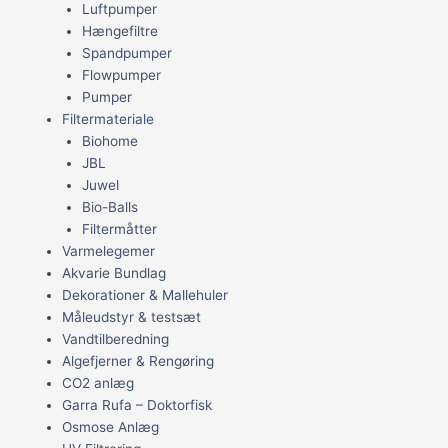
Luftpumper
Hængefiltre
Spandpumper
Flowpumper
Pumper
Filtermateriale
Biohome
JBL
Juwel
Bio-Balls
Filtermåtter
Varmelegemer
Akvarie Bundlag
Dekorationer & Mallehuler
Måleudstyr & testsæt
Vandtilberedning
Algefjerner & Rengøring
CO2 anlæg
Garra Rufa – Doktorfisk
Osmose Anlæg