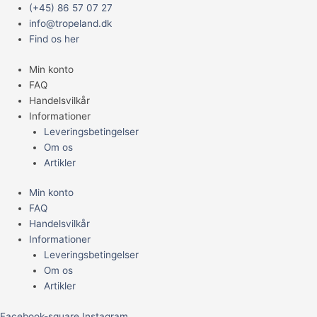
Gå
Main
(+45) 86 57 07 27
til
Menu
info@tropeland.dk
indholdet
Find os her
Min konto
FAQ
Handelsvilkår
Informationer
Leveringsbetingelser
Om os
Artikler
Min konto
FAQ
Handelsvilkår
Informationer
Leveringsbetingelser
Om os
Artikler
Facebook-square
Instagram