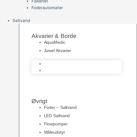
Fiskenet
Foderautomater
Saltvand
Akvarier & Borde
AquaMedic
Juwel Akvarier
AquaMedic
Juwel Akvarier
Øvrigt
Foder – Saltvand
LED Saltvand
Flowpumper
Måleudstyr