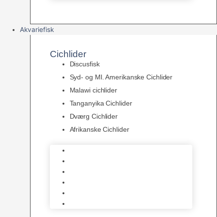
Akvariefisk
Cichlider
Discusfisk
Syd- og Ml. Amerikanske Cichlider
Malawi cichlider
Tanganyika Cichlider
Dværg Cichlider
Afrikanske Cichlider
Discusfisk
Syd- og Ml. Amerikanske Cichlider
Malawi cichlider
Tanganyika Cichlider
Dværg Cichlider
Afrikanske Cichlider