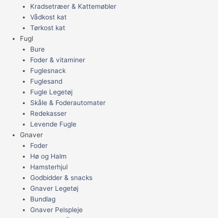
Kradsetræer & Kattemøbler
Vådkost kat
Tørkost kat
Fugl
Bure
Foder & vitaminer
Fuglesnack
Fuglesand
Fugle Legetøj
Skåle & Foderautomater
Redekasser
Levende Fugle
Gnaver
Foder
Hø og Halm
Hamsterhjul
Godbidder & snacks
Gnaver Legetøj
Bundlag
Gnaver Pelspleje