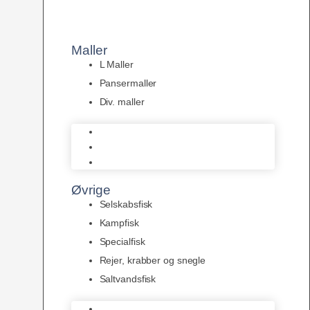
Maller
L Maller
Pansermaller
Div. maller
L Maller
Pansermaller
Div. maller
Øvrige
Selskabsfisk
Kampfisk
Specialfisk
Rejer, krabber og snegle
Saltvandsfisk
Selskabsfisk