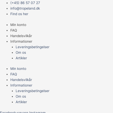
Gå
Main
(+45) 86 57 07 27
til
Menu
info@tropeland.dk
indholdet
Find os her
Min konto
FAQ
Handelsvilkår
Informationer
Leveringsbetingelser
Om os
Artikler
Min konto
FAQ
Handelsvilkår
Informationer
Leveringsbetingelser
Om os
Artikler
Facebook-square
Instagram