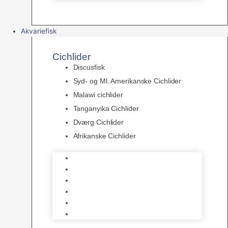
Akvariefisk
Cichlider
Discusfisk
Syd- og Ml. Amerikanske Cichlider
Malawi cichlider
Tanganyika Cichlider
Dværg Cichlider
Afrikanske Cichlider
Discusfisk
Syd- og Ml. Amerikanske Cichlider
Malawi cichlider
Tanganyika Cichlider
Dværg Cichlider
Afrikanske Cichlider