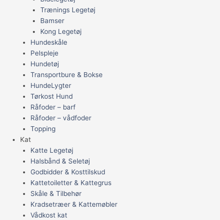
Trænings Legetøj
Bamser
Kong Legetøj
Hundeskåle
Pelspleje
Hundetøj
Transportbure & Bokse
HundeLygter
Tørkost Hund
Råfoder – barf
Råfoder – vådfoder
Topping
Kat
Katte Legetøj
Halsbånd & Seletøj
Godbidder & Kosttilskud
Kattetoiletter & Kattegrus
Skåle & Tilbehør
Kradsetræer & Kattemøbler
Vådkost kat