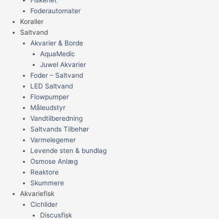
Foderautomater
Koraller
Saltvand
Akvarier & Borde
AquaMedic
Juwel Akvarier
Foder – Saltvand
LED Saltvand
Flowpumper
Måleudstyr
Vandtilberedning
Saltvands Tilbehør
Varmelegemer
Levende sten & bundlag
Osmose Anlæg
Reaktore
Skummere
Akvariefisk
Cichlider
Discusfisk