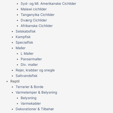
Syd- og Ml. Amerikanske Cichlider
Malawi cichlider
Tanganyika Cichlider
Dværg Cichlider
Afrikanske Cichlider
Selskabsfisk
Kampfisk
Specialfisk
Maller
L Maller
Pansermaller
Div. maller
Rejer, krabber og snegle
Saltvandsfisk
Reptil
Terrarier & Borde
Varmelamper & Belysning
Belysning
Varmekabler
Dekorationer & Tilbehør