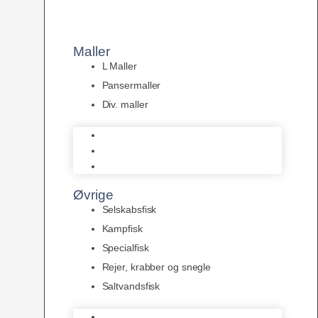
Maller
L Maller
Pansermaller
Div. maller
L Maller
Pansermaller
Div. maller
Øvrige
Selskabsfisk
Kampfisk
Specialfisk
Rejer, krabber og snegle
Saltvandsfisk
Selskabsfisk