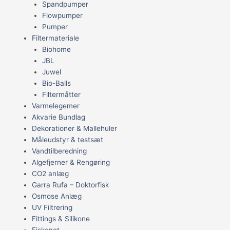
Spandpumper
Flowpumper
Pumper
Filtermateriale
Biohome
JBL
Juwel
Bio-Balls
Filtermåtter
Varmelegemer
Akvarie Bundlag
Dekorationer & Mallehuler
Måleudstyr & testsæt
Vandtilberedning
Algefjerner & Rengøring
CO2 anlæg
Garra Rufa – Doktorfisk
Osmose Anlæg
UV Filtrering
Fittings & Silikone
Fiskenet