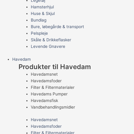
Legetøj
Hamsterhjul
Huse & Skjul
Bundlag
Bure, løbegårde & transport
Pelspleje
Skåle & Drikkeflasker
Levende Gnavere
Havedam
Produkter til Havedam
Havedamsnet
Havedamsfoder
Filter & Filtermaterialer
Havedams Pumper
Havedamsfisk
Vandbehandlingsmidler
Havedamsnet
Havedamsfoder
Filter & Filtermaterialer