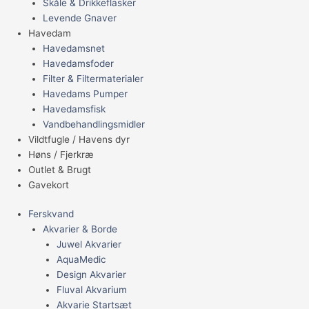
Skåle & Drikkeflasker
Levende Gnaver
Havedam
Havedamsnet
Havedamsfoder
Filter & Filtermaterialer
Havedams Pumper
Havedamsfisk
Vandbehandlingsmidler
Vildtfugle / Havens dyr
Høns / Fjerkræ
Outlet & Brugt
Gavekort
Ferskvand
Akvarier & Borde
Juwel Akvarier
AquaMedic
Design Akvarier
Fluval Akvarium
Akvarie Startsæt