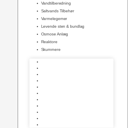
Vandtilberedning
Saltvands Tilbehør
Varmelegemer
Levende sten & bundlag
Osmose Anlæg
Reaktore
Skummere
Foder – Saltvand
LED Saltvand
Flowpumper
Måleudstyr
Vandtilberedning
Saltvands Tilbehør
Varmelegemer
Levende sten & bundlag
Osmose Anlæg
Reaktore
Skummere