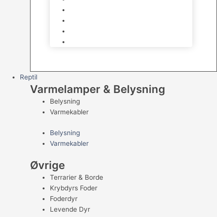
Kampfisk
Specialfisk
Rejer, krabber og snegle
Saltvandsfisk
Reptil
Varmelamper & Belysning
Belysning
Varmekabler
Belysning
Varmekabler
Øvrige
Terrarier & Borde
Krybdyrs Foder
Foderdyr
Levende Dyr