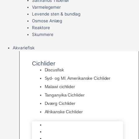
Saltvands Tilbehør
Varmelegemer
Levende sten & bundlag
Osmose Anlæg
Reaktore
Skummere
Akvariefisk
Cichlider
Discusfisk
Syd- og Ml. Amerikanske Cichlider
Malawi cichlider
Tanganyika Cichlider
Dværg Cichlider
Afrikanske Cichlider
Discusfisk
Syd- og Ml. Amerikanske Cichlider
Malawi cichlider