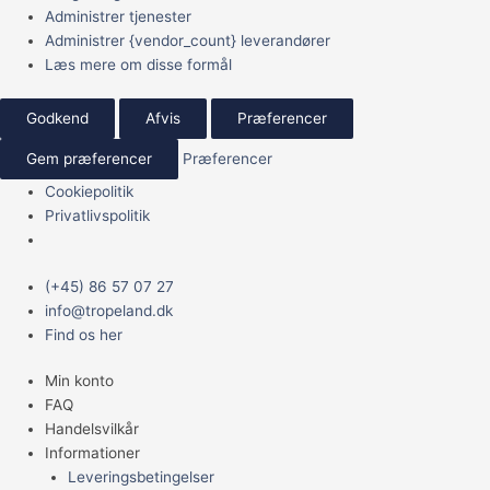
Administrer tjenester
Administrer {vendor_count} leverandører
Læs mere om disse formål
Godkend
Afvis
Præferencer
Gem præferencer
Præferencer
Cookiepolitik
Privatlivspolitik
Main
(+45) 86 57 07 27
Menu
info@tropeland.dk
Find os her
Min konto
FAQ
Handelsvilkår
Informationer
Leveringsbetingelser