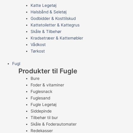
Katte Legetøj
Halsbånd & Seletøj
Godbidder & Kosttilskud
Kattetoiletter & Kattegrus
Skåle & Tilbehør
Kradsetræer & Kattemøbler
Vådkost
Tørkost
Fugl
Produkter til Fugle
Bure
Foder & vitaminer
Fuglesnack
Fuglesand
Fugle Legetøj
Siddepinde
Tilbehør til bur
Skåle & Foderautomater
Redekasser