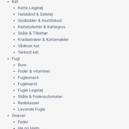
Kat
Katte Legetøj
Halsbånd & Seletøj
Godbidder & Kosttilskud
Kattetoiletter & Kattegrus
Skåle & Tilbehør
Kradsetræer & Kattemøbler
Vådkost kat
Tørkost kat
Fugl
Bure
Foder & vitaminer
Fuglesnack
Fuglesand
Fugle Legetøj
Skåle & Foderautomater
Redekasser
Levende Fugle
Gnaver
Foder
Hø og Halm