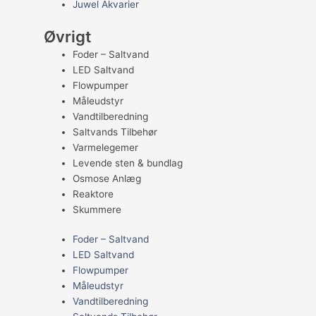
Juwel Akvarier
Øvrigt
Foder – Saltvand
LED Saltvand
Flowpumper
Måleudstyr
Vandtilberedning
Saltvands Tilbehør
Varmelegemer
Levende sten & bundlag
Osmose Anlæg
Reaktore
Skummere
Foder – Saltvand
LED Saltvand
Flowpumper
Måleudstyr
Vandtilberedning