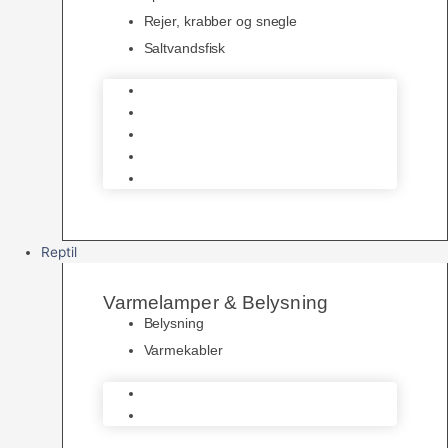
Rejer, krabber og snegle
Saltvandsfisk
Selskabsfisk
Kampfisk
Specialfisk
Rejer, krabber og snegle
Saltvandsfisk
Reptil
Varmelamper & Belysning
Belysning
Varmekabler
Belysning
Varmekabler