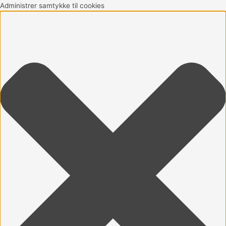
Gå
Marketing
Statistikker
Præferencer
Funktionsdygtig
Administrer samtykke til cookies
til
indholdet