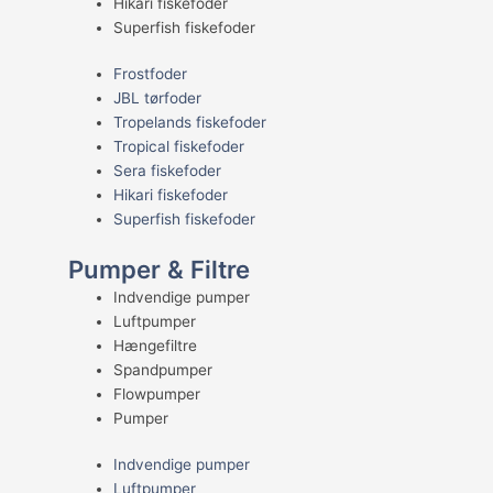
Hikari fiskefoder
Superfish fiskefoder
Frostfoder
JBL tørfoder
Tropelands fiskefoder
Tropical fiskefoder
Sera fiskefoder
Hikari fiskefoder
Superfish fiskefoder
Pumper & Filtre
Indvendige pumper
Luftpumper
Hængefiltre
Spandpumper
Flowpumper
Pumper
Indvendige pumper
Luftpumper