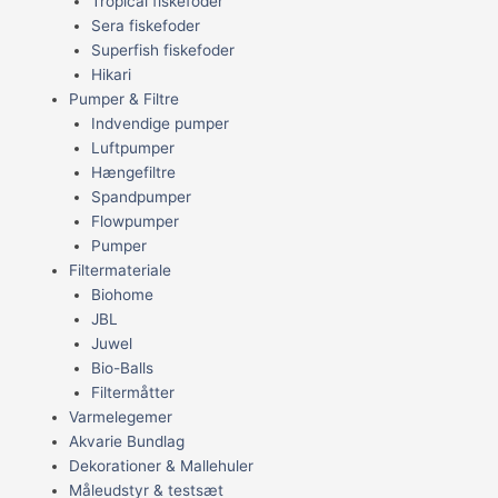
Tropical fiskefoder
Sera fiskefoder
Superfish fiskefoder
Hikari
Pumper & Filtre
Indvendige pumper
Luftpumper
Hængefiltre
Spandpumper
Flowpumper
Pumper
Filtermateriale
Biohome
JBL
Juwel
Bio-Balls
Filtermåtter
Varmelegemer
Akvarie Bundlag
Dekorationer & Mallehuler
Måleudstyr & testsæt