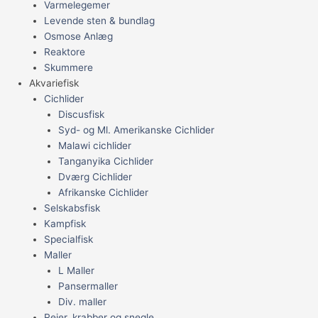
Varmelegemer
Levende sten & bundlag
Osmose Anlæg
Reaktore
Skummere
Akvariefisk
Cichlider
Discusfisk
Syd- og Ml. Amerikanske Cichlider
Malawi cichlider
Tanganyika Cichlider
Dværg Cichlider
Afrikanske Cichlider
Selskabsfisk
Kampfisk
Specialfisk
Maller
L Maller
Pansermaller
Div. maller
Rejer, krabber og snegle