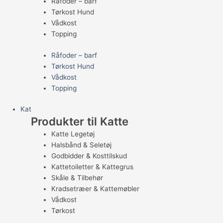
Råfoder – barf
Tørkost Hund
Vådkost
Topping
Råfoder – barf
Tørkost Hund
Vådkost
Topping
Kat
Produkter til Katte
Katte Legetøj
Halsbånd & Seletøj
Godbidder & Kosttilskud
Kattetoiletter & Kattegrus
Skåle & Tilbehør
Kradsetræer & Kattemøbler
Vådkost
Tørkost