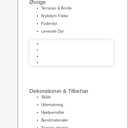
Øvrige
Terrarier & Borde
Krybdyrs Foder
Foderdyr
Levende Dyr
Terrarier & Borde
Krybdyrs Foder
Foderdyr
Levende Dyr
Dekorationer & Tilbehør
Skåle
Udsmykning
Hjælpemidler
Bundmaterialer
Terrarie planter