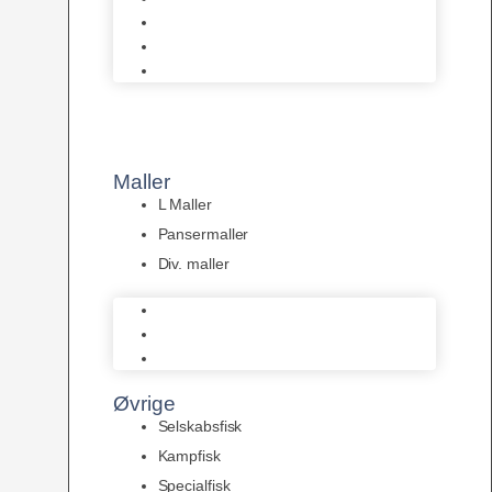
Tanganyika Cichlider
Dværg Cichlider
Afrikanske Cichlider
Maller
L Maller
Pansermaller
Div. maller
L Maller
Pansermaller
Div. maller
Øvrige
Selskabsfisk
Kampfisk
Specialfisk