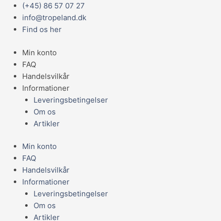
Gå
Main
(+45) 86 57 07 27
til
Menu
info@tropeland.dk
indholdet
Find os her
Min konto
FAQ
Handelsvilkår
Informationer
Leveringsbetingelser
Om os
Artikler
Min konto
FAQ
Handelsvilkår
Informationer
Leveringsbetingelser
Om os
Artikler