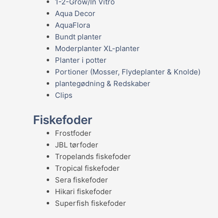
1-2-Grow/In Vitro
Aqua Decor
AquaFlora
Bundt planter
Moderplanter XL-planter
Planter i potter
Portioner (Mosser, Flydeplanter & Knolde)
plantegødning & Redskaber
Clips
Fiskefoder
Frostfoder
JBL tørfoder
Tropelands fiskefoder
Tropical fiskefoder
Sera fiskefoder
Hikari fiskefoder
Superfish fiskefoder