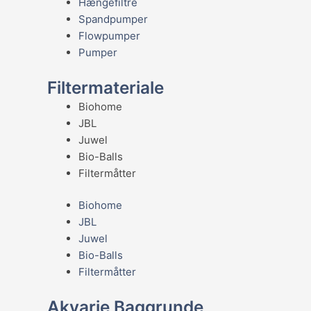
Hængefiltre
Spandpumper
Flowpumper
Pumper
Filtermateriale
Biohome
JBL
Juwel
Bio-Balls
Filtermåtter
Biohome
JBL
Juwel
Bio-Balls
Filtermåtter
Akvarie Baggrunde