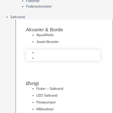
Fiskenet
Foderautomater
Saltvand
Akvarier & Borde
AquaMedic
Juwel Akvarier
AquaMedic
Juwel Akvarier
Øvrigt
Foder – Saltvand
LED Saltvand
Flowpumper
Måleudstyr