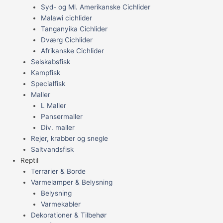
Syd- og Ml. Amerikanske Cichlider
Malawi cichlider
Tanganyika Cichlider
Dværg Cichlider
Afrikanske Cichlider
Selskabsfisk
Kampfisk
Specialfisk
Maller
L Maller
Pansermaller
Div. maller
Rejer, krabber og snegle
Saltvandsfisk
Reptil
Terrarier & Borde
Varmelamper & Belysning
Belysning
Varmekabler
Dekorationer & Tilbehør