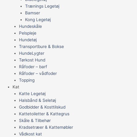
Trænings Legetøj
Bamser
Kong Legetøj
Hundeskåle
Pelspleje
Hundetøj
Transportbure & Bokse
HundeLygter
Tørkost Hund
Råfoder – barf
Råfoder – vådfoder
Topping
Kat
Katte Legetøj
Halsbånd & Seletøj
Godbidder & Kosttilskud
Kattetoiletter & Kattegrus
Skåle & Tilbehør
Kradsetræer & Kattemøbler
Vådkost kat