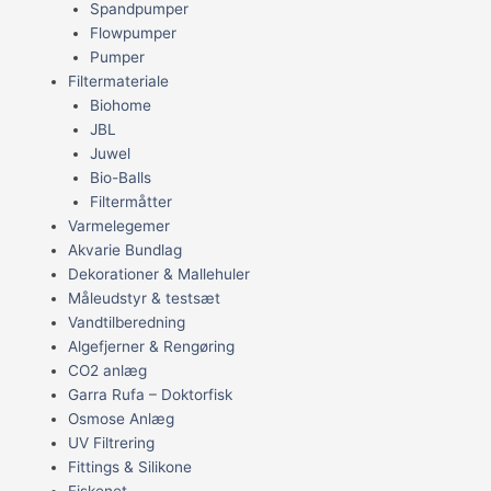
Spandpumper
Flowpumper
Pumper
Filtermateriale
Biohome
JBL
Juwel
Bio-Balls
Filtermåtter
Varmelegemer
Akvarie Bundlag
Dekorationer & Mallehuler
Måleudstyr & testsæt
Vandtilberedning
Algefjerner & Rengøring
CO2 anlæg
Garra Rufa – Doktorfisk
Osmose Anlæg
UV Filtrering
Fittings & Silikone
Fiskenet