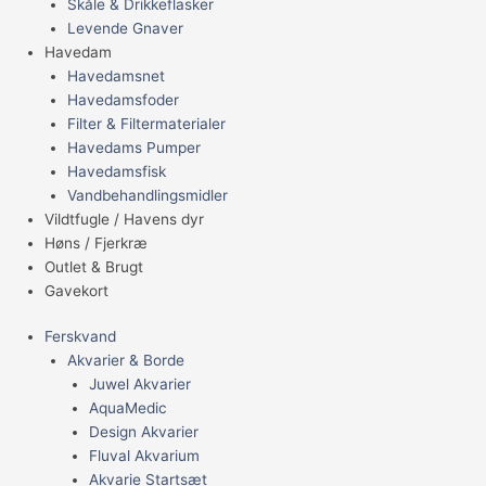
Skåle & Drikkeflasker
Levende Gnaver
Havedam
Havedamsnet
Havedamsfoder
Filter & Filtermaterialer
Havedams Pumper
Havedamsfisk
Vandbehandlingsmidler
Vildtfugle / Havens dyr
Høns / Fjerkræ
Outlet & Brugt
Gavekort
Ferskvand
Akvarier & Borde
Juwel Akvarier
AquaMedic
Design Akvarier
Fluval Akvarium
Akvarie Startsæt