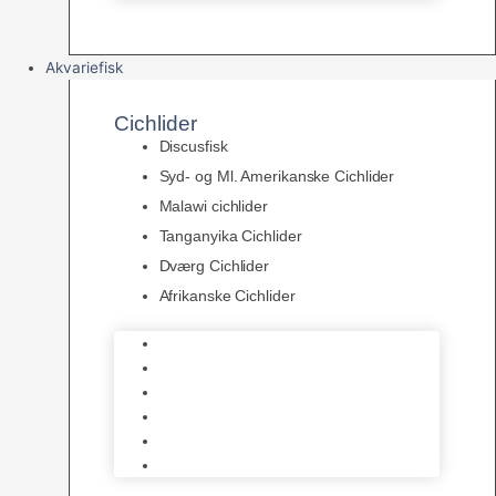
Akvariefisk
Cichlider
Discusfisk
Syd- og Ml. Amerikanske Cichlider
Malawi cichlider
Tanganyika Cichlider
Dværg Cichlider
Afrikanske Cichlider
Discusfisk
Syd- og Ml. Amerikanske Cichlider
Malawi cichlider
Tanganyika Cichlider
Dværg Cichlider
Afrikanske Cichlider