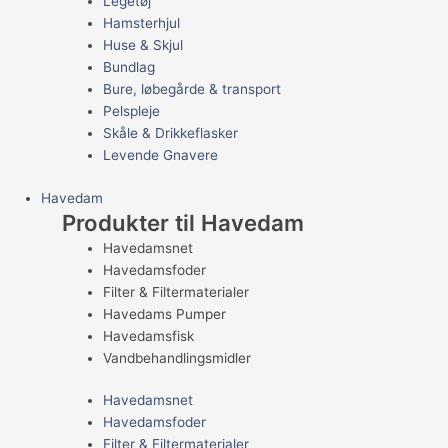
Legetøj
Hamsterhjul
Huse & Skjul
Bundlag
Bure, løbegårde & transport
Pelspleje
Skåle & Drikkeflasker
Levende Gnavere
Havedam
Produkter til Havedam
Havedamsnet
Havedamsfoder
Filter & Filtermaterialer
Havedams Pumper
Havedamsfisk
Vandbehandlingsmidler
Havedamsnet
Havedamsfoder
Filter & Filtermaterialer