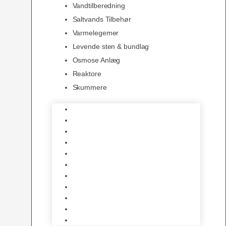
Vandtilberedning
Saltvands Tilbehør
Varmelegemer
Levende sten & bundlag
Osmose Anlæg
Reaktore
Skummere
Foder – Saltvand
LED Saltvand
Flowpumper
Måleudstyr
Vandtilberedning
Saltvands Tilbehør
Varmelegemer
Levende sten & bundlag
Osmose Anlæg
Reaktore
Skummere