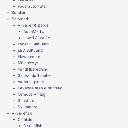
Foderautomater
Koraller
Saltvand
Akvarier & Borde
AquaMedic
Juwel Akvarier
Foder – Saltvand
LED Saltvand
Flowpumper
Måleudstyr
Vandtilberedning
Saltvands Tilbehør
Varmelegemer
Levende sten & bundlag
Osmose Anlæg
Reaktore
Skummere
Akvariefisk
Cichlider
Discusfisk