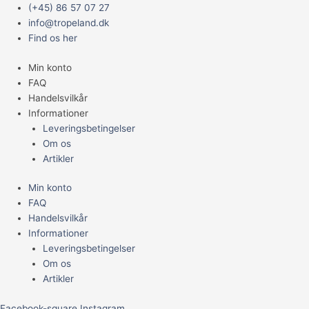
Gå
Main
Cyprinella
(+45) 86 57 07 27
til
Menu
Lutrensis
info@tropeland.dk
indholdet
antal
Find os her
Min konto
FAQ
Handelsvilkår
Informationer
Leveringsbetingelser
Om os
Artikler
Min konto
FAQ
Handelsvilkår
Informationer
Leveringsbetingelser
Om os
Artikler
Facebook-square
Instagram