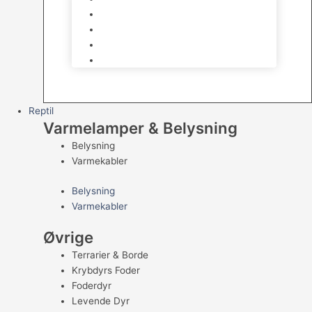
Kampfisk
Specialfisk
Rejer, krabber og snegle
Saltvandsfisk
Reptil
Varmelamper & Belysning
Belysning
Varmekabler
Belysning
Varmekabler
Øvrige
Terrarier & Borde
Krybdyrs Foder
Foderdyr
Levende Dyr