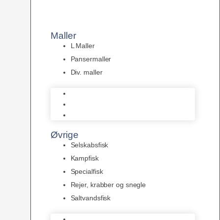
Maller
L Maller
Pansermaller
Div. maller
L Maller
Pansermaller
Div. maller
Øvrige
Selskabsfisk
Kampfisk
Specialfisk
Rejer, krabber og snegle
Saltvandsfisk
Selskabsfisk