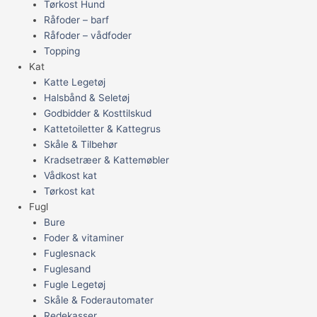
Tørkost Hund
Råfoder – barf
Råfoder – vådfoder
Topping
Kat
Katte Legetøj
Halsbånd & Seletøj
Godbidder & Kosttilskud
Kattetoiletter & Kattegrus
Skåle & Tilbehør
Kradsetræer & Kattemøbler
Vådkost kat
Tørkost kat
Fugl
Bure
Foder & vitaminer
Fuglesnack
Fuglesand
Fugle Legetøj
Skåle & Foderautomater
Redekasser