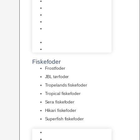
AquaFlora
Bundt planter
Moderplanter XL-planter
Planter i potter
Portioner (Mosser, Flydeplanter
& Knolde)
plantegødning & Redskaber
Clips
Fiskefoder
Frostfoder
JBL tørfoder
Tropelands fiskefoder
Tropical fiskefoder
Sera fiskefoder
Hikari fiskefoder
Superfish fiskefoder
Frostfoder
JBL tørfoder