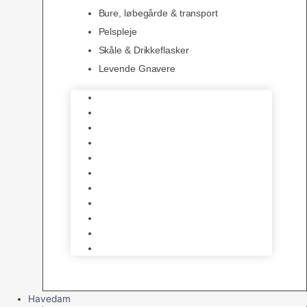
Bure, løbegårde & transport
Pelspleje
Skåle & Drikkeflasker
Levende Gnavere
Foder
Hø og Halm
Godbidder & Snacks
Legetøj
Hamsterhjul
Huse & Skjul
Bundlag
Bure, løbegårde & transport
Pelspleje
Skåle & Drikkeflasker
Levende Gnavere
Havedam