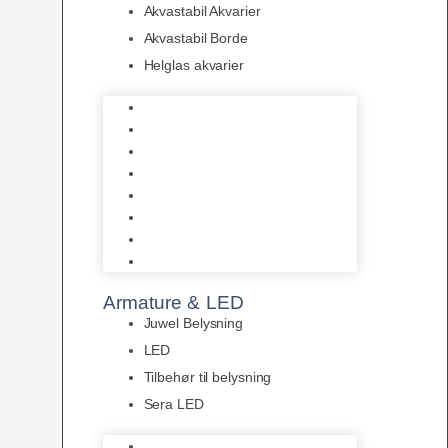
Akvastabil Akvarier
Akvastabil Borde
Helglas akvarier
Juwel Akvarier
AquaMedic
Design Akvarier
Fluval Akvarium
Akvarie Startsæt
Akvastabil Akvarier
Akvastabil Borde
Helglas akvarier
Armature & LED
Juwel Belysning
LED
Tilbehør til belysning
Sera LED
Juwel Belysning