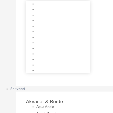
Varmelegemer
Akvarie Bundlag
Dekorationer & Mallehuler
Måleudstyr & testsæt
Vandtilberedning
Algefjerner & Rengøring
CO2 anlæg
Garra Rufa – Doktorfisk
Osmose Anlæg
UV Filtrering
Fittings & Silikone
Fiskenet
Foderautomater
Saltvand
Akvarier & Borde
AquaMedic