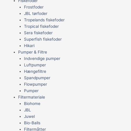
Fiskefoder
Frostfoder
JBL tørfoder
Tropelands fiskefoder
Tropical fiskefoder
Sera fiskefoder
Superfish fiskefoder
Hikari
Pumper & Filtre
Indvendige pumper
Luftpumper
Hængefiltre
Spandpumper
Flowpumper
Pumper
Filtermateriale
Biohome
JBL
Juwel
Bio-Balls
Filtermåtter