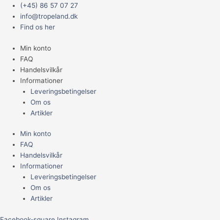
Gå
Main
(+45) 86 57 07 27
til
Menu
info@tropeland.dk
indholdet
Find os her
Min konto
FAQ
Handelsvilkår
Informationer
Leveringsbetingelser
Om os
Artikler
Min konto
FAQ
Handelsvilkår
Informationer
Leveringsbetingelser
Om os
Artikler
Facebook-square
Instagram