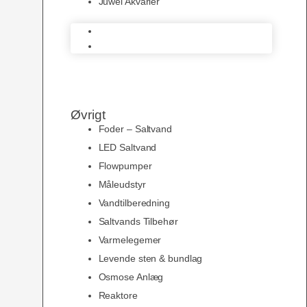
Juwel Akvarier
AquaMedic
Juwel Akvarier
Øvrigt
Foder – Saltvand
LED Saltvand
Flowpumper
Måleudstyr
Vandtilberedning
Saltvands Tilbehør
Varmelegemer
Levende sten & bundlag
Osmose Anlæg
Reaktore