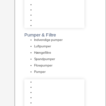
Tropelands fiskefoder
Tropical fiskefoder
Sera fiskefoder
Hikari fiskefoder
Superfish fiskefoder
Pumper & Filtre
Indvendige pumper
Luftpumper
Hængefiltre
Spandpumper
Flowpumper
Pumper
Indvendige pumper
Luftpumper
Hængefiltre
Spandpumper
Flowpumper