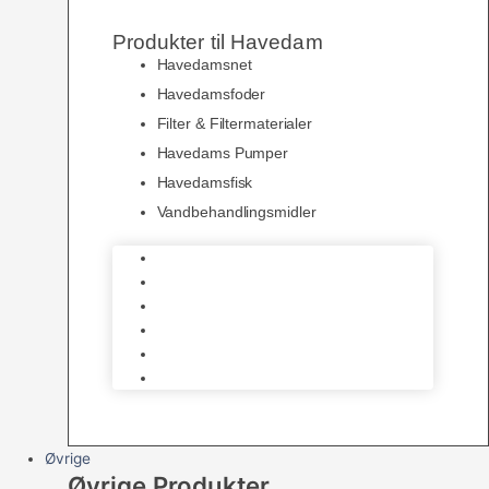
Produkter til Havedam
Havedamsnet
Havedamsfoder
Filter & Filtermaterialer
Havedams Pumper
Havedamsfisk
Vandbehandlingsmidler
Havedamsnet
Havedamsfoder
Filter & Filtermaterialer
Havedams Pumper
Havedamsfisk
Vandbehandlingsmidler
Øvrige
Øvrige Produkter