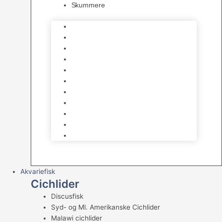
Skummere
Foder – Saltvand
LED Saltvand
Flowpumper
Måleudstyr
Vandtilberedning
Saltvands Tilbehør
Varmelegemer
Levende sten & bundlag
Osmose Anlæg
Reaktore
Skummere
Akvariefisk
Cichlider
Discusfisk
Syd- og Ml. Amerikanske Cichlider
Malawi cichlider