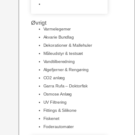
Slimline baggrunde og
plakater
Øvrigt
Varmelegemer
Akvarie Bundlag
Dekorationer & Mallehuler
Måleudstyr & testsæt
Vandtilberedning
Algefjerner & Rengøring
CO2 anlæg
Garra Rufa – Doktorfisk
Osmose Anlæg
UV Filtrering
Fittings & Silikone
Fiskenet
Foderautomater