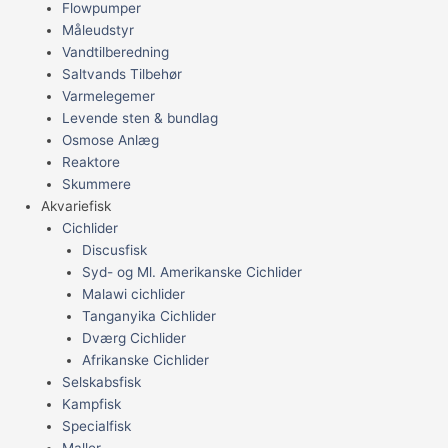
Flowpumper
Måleudstyr
Vandtilberedning
Saltvands Tilbehør
Varmelegemer
Levende sten & bundlag
Osmose Anlæg
Reaktore
Skummere
Akvariefisk
Cichlider
Discusfisk
Syd- og Ml. Amerikanske Cichlider
Malawi cichlider
Tanganyika Cichlider
Dværg Cichlider
Afrikanske Cichlider
Selskabsfisk
Kampfisk
Specialfisk
Maller