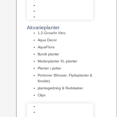
LED
Tilbehør til belysning
Sera LED
Akvarieplanter
1-2-Grow/In Vitro
Aqua Decor
AquaFlora
Bundt planter
Moderplanter XL-planter
Planter i potter
Portioner (Mosser, Flydeplanter &
Knolde)
plantegødning & Redskaber
Clips
1-2-Grow/In Vitro
Aqua Decor