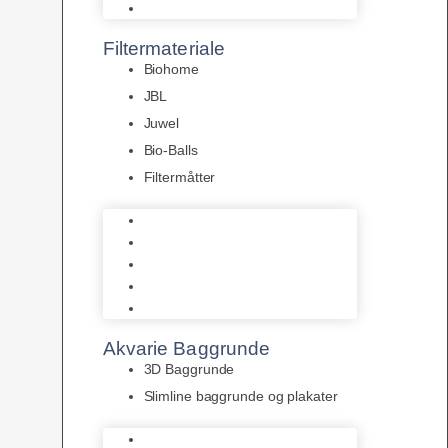
Pumper
Filtermateriale
Biohome
JBL
Juwel
Bio-Balls
Filtermåtter
Biohome
JBL
Juwel
Bio-Balls
Filtermåtter
Akvarie Baggrunde
3D Baggrunde
Slimline baggrunde og plakater
3D Baggrunde