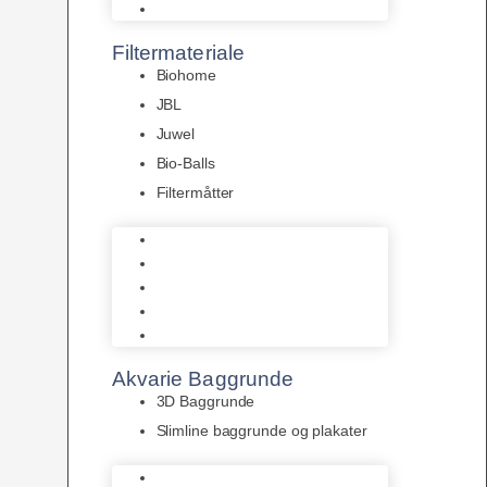
Pumper
Filtermateriale
Biohome
JBL
Juwel
Bio-Balls
Filtermåtter
Biohome
JBL
Juwel
Bio-Balls
Filtermåtter
Akvarie Baggrunde
3D Baggrunde
Slimline baggrunde og plakater
3D Baggrunde