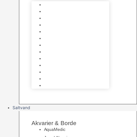
Varmelegemer
Akvarie Bundlag
Dekorationer & Mallehuler
Måleudstyr & testsæt
Vandtilberedning
Algefjerner & Rengøring
CO2 anlæg
Garra Rufa – Doktorfisk
Osmose Anlæg
UV Filtrering
Fittings & Silikone
Fiskenet
Foderautomater
Saltvand
Akvarier & Borde
AquaMedic