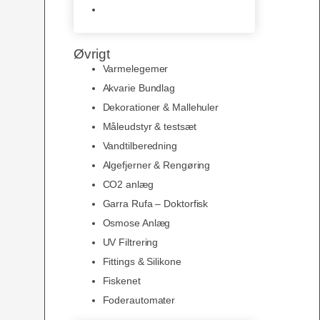
Slimline baggrunde og
plakater
Øvrigt
Varmelegemer
Akvarie Bundlag
Dekorationer & Mallehuler
Måleudstyr & testsæt
Vandtilberedning
Algefjerner & Rengøring
CO2 anlæg
Garra Rufa – Doktorfisk
Osmose Anlæg
UV Filtrering
Fittings & Silikone
Fiskenet
Foderautomater