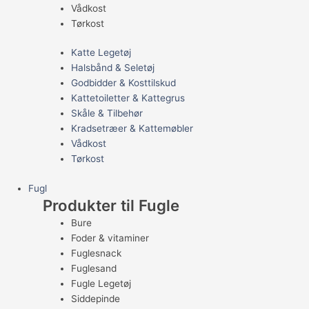
Vådkost
Tørkost
Katte Legetøj
Halsbånd & Seletøj
Godbidder & Kosttilskud
Kattetoiletter & Kattegrus
Skåle & Tilbehør
Kradsetræer & Kattemøbler
Vådkost
Tørkost
Fugl
Produkter til Fugle
Bure
Foder & vitaminer
Fuglesnack
Fuglesand
Fugle Legetøj
Siddepinde