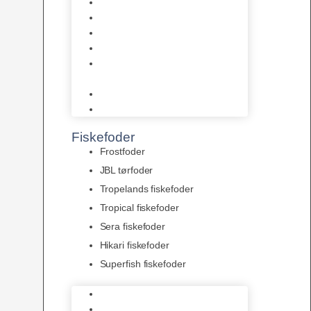
AquaFlora
Bundt planter
Moderplanter XL-planter
Planter i potter
Portioner (Mosser, Flydeplanter
& Knolde)
plantegødning & Redskaber
Clips
Fiskefoder
Frostfoder
JBL tørfoder
Tropelands fiskefoder
Tropical fiskefoder
Sera fiskefoder
Hikari fiskefoder
Superfish fiskefoder
Frostfoder
JBL tørfoder