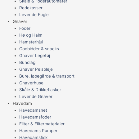
Skåle & Foderautomater
Redekasser
Levende Fugle
Gnaver
Foder
Hø og Halm
Hamsterhjul
Godbidder & snacks
Gnaver Legetøj
Bundlag
Gnaver Pelspleje
Bure, løbegårde & transport
Gnaverhuse
Skåle & Drikkeflasker
Levende Gnaver
Havedam
Havedamsnet
Havedamsfoder
Filter & Filtermaterialer
Havedams Pumper
Havedamsfisk