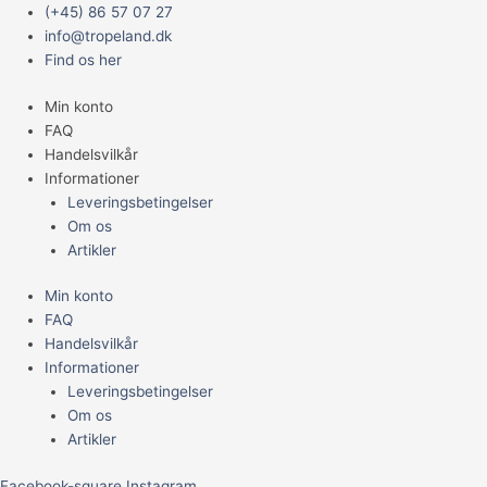
Gå
Main
(+45) 86 57 07 27
til
Menu
info@tropeland.dk
indholdet
Find os her
Min konto
FAQ
Handelsvilkår
Informationer
Leveringsbetingelser
Om os
Artikler
Min konto
FAQ
Handelsvilkår
Informationer
Leveringsbetingelser
Om os
Artikler
Facebook-square
Instagram