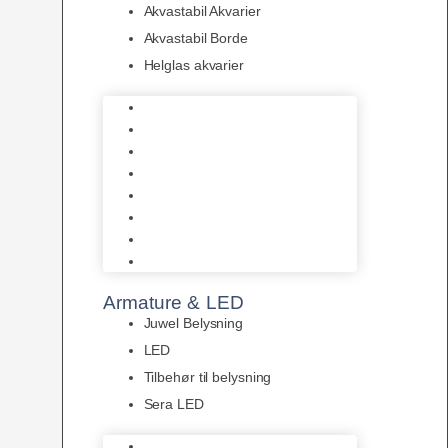
Akvastabil Akvarier
Akvastabil Borde
Helglas akvarier
Juwel Akvarier
AquaMedic
Design Akvarier
Fluval Akvarium
Akvarie Startsæt
Akvastabil Akvarier
Akvastabil Borde
Helglas akvarier
Armature & LED
Juwel Belysning
LED
Tilbehør til belysning
Sera LED
Juwel Belysning