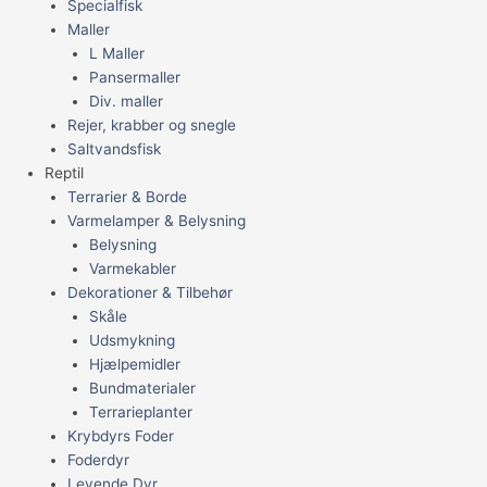
Specialfisk
Maller
L Maller
Pansermaller
Div. maller
Rejer, krabber og snegle
Saltvandsfisk
Reptil
Terrarier & Borde
Varmelamper & Belysning
Belysning
Varmekabler
Dekorationer & Tilbehør
Skåle
Udsmykning
Hjælpemidler
Bundmaterialer
Terrarieplanter
Krybdyrs Foder
Foderdyr
Levende Dyr