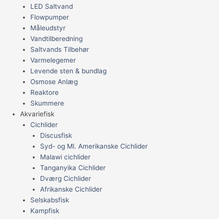
LED Saltvand
Flowpumper
Måleudstyr
Vandtilberedning
Saltvands Tilbehør
Varmelegemer
Levende sten & bundlag
Osmose Anlæg
Reaktore
Skummere
Akvariefisk
Cichlider
Discusfisk
Syd- og Ml. Amerikanske Cichlider
Malawi cichlider
Tanganyika Cichlider
Dværg Cichlider
Afrikanske Cichlider
Selskabsfisk
Kampfisk