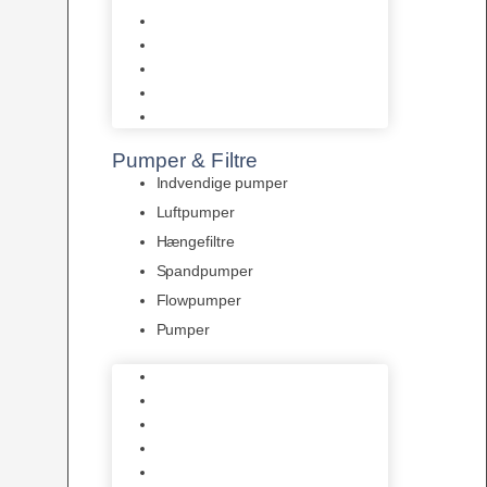
Tropelands fiskefoder
Tropical fiskefoder
Sera fiskefoder
Hikari fiskefoder
Superfish fiskefoder
Pumper & Filtre
Indvendige pumper
Luftpumper
Hængefiltre
Spandpumper
Flowpumper
Pumper
Indvendige pumper
Luftpumper
Hængefiltre
Spandpumper
Flowpumper