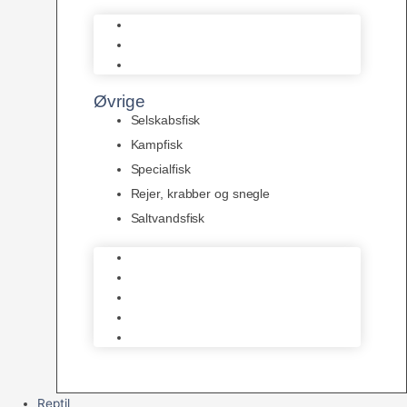
L Maller
Pansermaller
Div. maller
Øvrige
Selskabsfisk
Kampfisk
Specialfisk
Rejer, krabber og snegle
Saltvandsfisk
Selskabsfisk
Kampfisk
Specialfisk
Rejer, krabber og snegle
Saltvandsfisk
Reptil