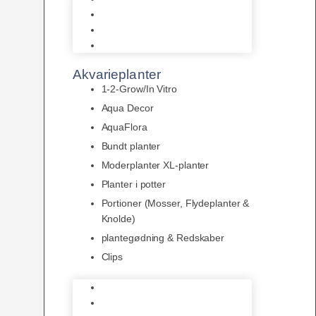
LED
Tilbehør til belysning
Sera LED
Akvarieplanter
1-2-Grow/In Vitro
Aqua Decor
AquaFlora
Bundt planter
Moderplanter XL-planter
Planter i potter
Portioner (Mosser, Flydeplanter &
Knolde)
plantegødning & Redskaber
Clips
1-2-Grow/In Vitro
Aqua Decor