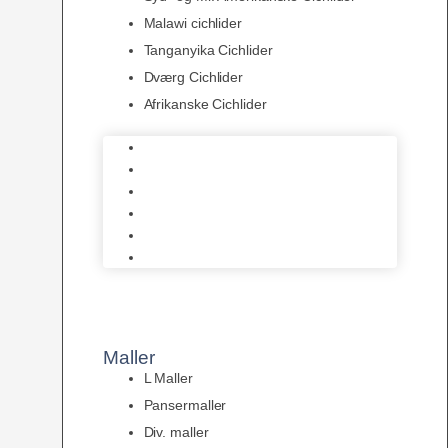
Malawi cichlider
Tanganyika Cichlider
Dværg Cichlider
Afrikanske Cichlider
Discusfisk
Syd- og Ml. Amerikanske Cichlider
Malawi cichlider
Tanganyika Cichlider
Dværg Cichlider
Afrikanske Cichlider
Maller
L Maller
Pansermaller
Div. maller