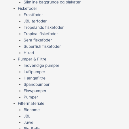
Slimline baggrunde og plakater
Fiskefoder
Frostfoder
JBL tørfoder
Tropelands fiskefoder
Tropical fiskefoder
Sera fiskefoder
Superfish fiskefoder
Hikari
Pumper & Filtre
Indvendige pumper
Luftpumper
Hængefiltre
Spandpumper
Flowpumper
Pumper
Filtermateriale
Biohome
JBL
Juwel
Bio-Balls