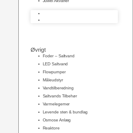
Juwel Akvarier
AquaMedic
Juwel Akvarier
Øvrigt
Foder – Saltvand
LED Saltvand
Flowpumper
Måleudstyr
Vandtilberedning
Saltvands Tilbehør
Varmelegemer
Levende sten & bundlag
Osmose Anlæg
Reaktore