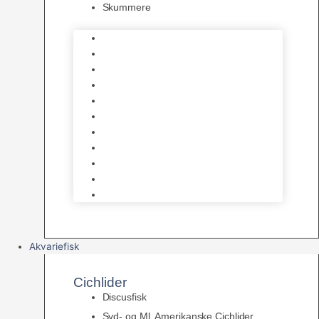
Skummere
Foder – Saltvand
LED Saltvand
Flowpumper
Måleudstyr
Vandtilberedning
Saltvands Tilbehør
Varmelegemer
Levende sten & bundlag
Osmose Anlæg
Reaktore
Skummere
Akvariefisk
Cichlider
Discusfisk
Syd- og Ml. Amerikanske Cichlider