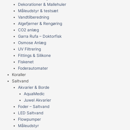
Dekorationer & Mallehuler
Måleudstyr & testsæt
Vandtilberedning
Algefjerner & Rengøring
CO2 anlæg
Garra Rufa – Doktorfisk
Osmose Anlæg
UV Filtrering
Fittings & Silikone
Fiskenet
Foderautomater
Koraller
Saltvand
Akvarier & Borde
AquaMedic
Juwel Akvarier
Foder – Saltvand
LED Saltvand
Flowpumper
Måleudstyr