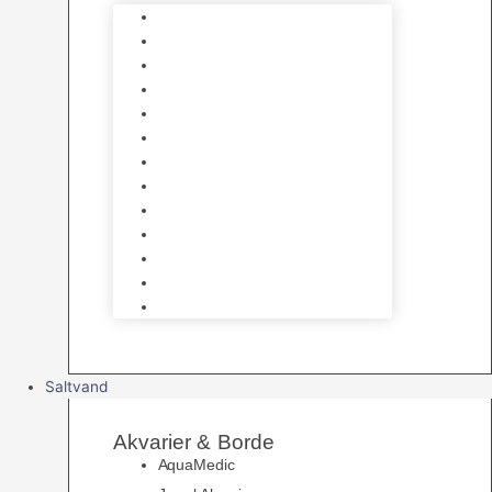
Varmelegemer
Akvarie Bundlag
Dekorationer & Mallehuler
Måleudstyr & testsæt
Vandtilberedning
Algefjerner & Rengøring
CO2 anlæg
Garra Rufa – Doktorfisk
Osmose Anlæg
UV Filtrering
Fittings & Silikone
Fiskenet
Foderautomater
Saltvand
Akvarier & Borde
AquaMedic