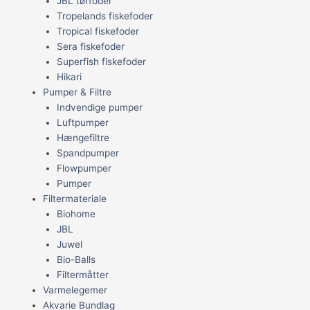
JBL tørfoder
Tropelands fiskefoder
Tropical fiskefoder
Sera fiskefoder
Superfish fiskefoder
Hikari
Pumper & Filtre
Indvendige pumper
Luftpumper
Hængefiltre
Spandpumper
Flowpumper
Pumper
Filtermateriale
Biohome
JBL
Juwel
Bio-Balls
Filtermåtter
Varmelegemer
Akvarie Bundlag