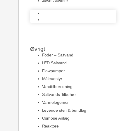
Juwel Akvarier
AquaMedic
Juwel Akvarier
Øvrigt
Foder – Saltvand
LED Saltvand
Flowpumper
Måleudstyr
Vandtilberedning
Saltvands Tilbehør
Varmelegemer
Levende sten & bundlag
Osmose Anlæg
Reaktore