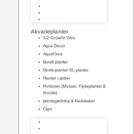
LED
Tilbehør til belysning
Sera LED
Akvarieplanter
1-2-Grow/In Vitro
Aqua Decor
AquaFlora
Bundt planter
Moderplanter XL-planter
Planter i potter
Portioner (Mosser, Flydeplanter &
Knolde)
plantegødning & Redskaber
Clips
1-2-Grow/In Vitro
Aqua Decor