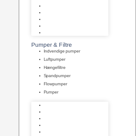
Tropelands fiskefoder
Tropical fiskefoder
Sera fiskefoder
Hikari fiskefoder
Superfish fiskefoder
Pumper & Filtre
Indvendige pumper
Luftpumper
Hængefiltre
Spandpumper
Flowpumper
Pumper
Indvendige pumper
Luftpumper
Hængefiltre
Spandpumper
Flowpumper