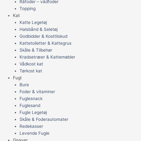
Råfoder – vådfoder
Topping
Kat
Katte Legetøj
Halsbånd & Seletøj
Godbidder & Kosttilskud
Kattetoiletter & Kattegrus
Skåle & Tilbehør
Kradsetræer & Kattemøbler
Vådkost kat
Tørkost kat
Fugl
Bure
Foder & vitaminer
Fuglesnack
Fuglesand
Fugle Legetøj
Skåle & Foderautomater
Redekasser
Levende Fugle
Gnaver