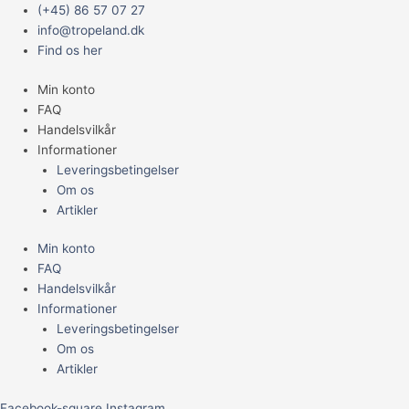
Gå
Main
(+45) 86 57 07 27
til
Menu
info@tropeland.dk
indholdet
Find os her
Min konto
FAQ
Handelsvilkår
Informationer
Leveringsbetingelser
Om os
Artikler
Min konto
FAQ
Handelsvilkår
Informationer
Leveringsbetingelser
Om os
Artikler
Facebook-square
Instagram