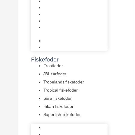
AquaFlora
Bundt planter
Moderplanter XL-planter
Planter i potter
Portioner (Mosser, Flydeplanter
& Knolde)
plantegødning & Redskaber
Clips
Fiskefoder
Frostfoder
JBL tørfoder
Tropelands fiskefoder
Tropical fiskefoder
Sera fiskefoder
Hikari fiskefoder
Superfish fiskefoder
Frostfoder
JBL tørfoder