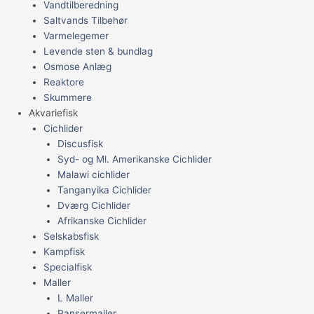
Vandtilberedning
Saltvands Tilbehør
Varmelegemer
Levende sten & bundlag
Osmose Anlæg
Reaktore
Skummere
Akvariefisk
Cichlider
Discusfisk
Syd- og Ml. Amerikanske Cichlider
Malawi cichlider
Tanganyika Cichlider
Dværg Cichlider
Afrikanske Cichlider
Selskabsfisk
Kampfisk
Specialfisk
Maller
L Maller
Pansermaller