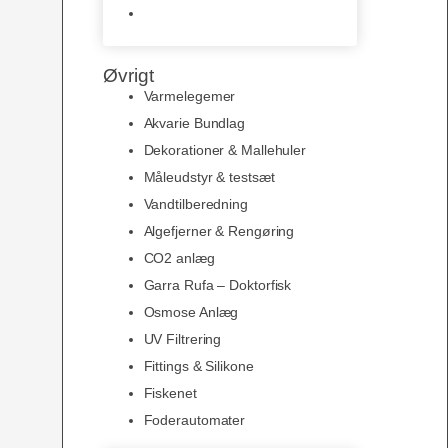
Slimline baggrunde og
plakater
Øvrigt
Varmelegemer
Akvarie Bundlag
Dekorationer & Mallehuler
Måleudstyr & testsæt
Vandtilberedning
Algefjerner & Rengøring
CO2 anlæg
Garra Rufa – Doktorfisk
Osmose Anlæg
UV Filtrering
Fittings & Silikone
Fiskenet
Foderautomater