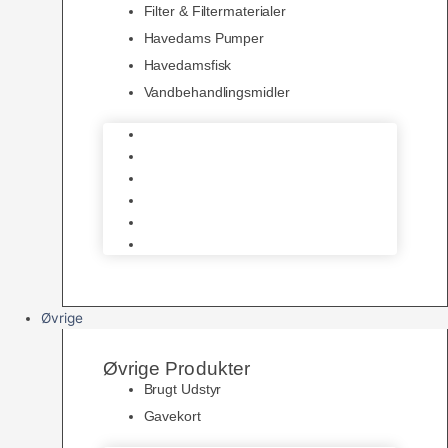
Filter & Filtermaterialer
Havedams Pumper
Havedamsfisk
Vandbehandlingsmidler
Havedamsnet
Havedamsfoder
Filter & Filtermaterialer
Havedams Pumper
Havedamsfisk
Vandbehandlingsmidler
Øvrige
Øvrige Produkter
Brugt Udstyr
Gavekort