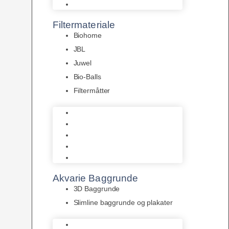
Pumper
Filtermateriale
Biohome
JBL
Juwel
Bio-Balls
Filtermåtter
Biohome
JBL
Juwel
Bio-Balls
Filtermåtter
Akvarie Baggrunde
3D Baggrunde
Slimline baggrunde og plakater
3D Baggrunde