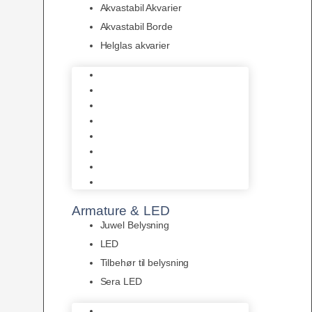
Akvastabil Akvarier
Akvastabil Borde
Helglas akvarier
Juwel Akvarier
AquaMedic
Design Akvarier
Fluval Akvarium
Akvarie Startsæt
Akvastabil Akvarier
Akvastabil Borde
Helglas akvarier
Armature & LED
Juwel Belysning
LED
Tilbehør til belysning
Sera LED
Juwel Belysning