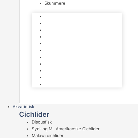
Skummere
Foder – Saltvand
LED Saltvand
Flowpumper
Måleudstyr
Vandtilberedning
Saltvands Tilbehør
Varmelegemer
Levende sten & bundlag
Osmose Anlæg
Reaktore
Skummere
Akvariefisk
Cichlider
Discusfisk
Syd- og Ml. Amerikanske Cichlider
Malawi cichlider