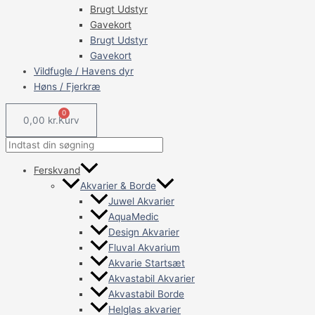
Brugt Udstyr
Gavekort
Brugt Udstyr
Gavekort
Vildfugle / Havens dyr
Høns / Fjerkræ
0
0,00
kr.
Kurv
Ferskvand
Akvarier & Borde
Juwel Akvarier
AquaMedic
Design Akvarier
Fluval Akvarium
Akvarie Startsæt
Akvastabil Akvarier
Akvastabil Borde
Helglas akvarier