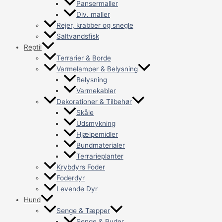
Pansermaller
Div. maller
Rejer, krabber og snegle
Saltvandsfisk
Reptil
Terrarier & Borde
Varmelamper & Belysning
Belysning
Varmekabler
Dekorationer & Tilbehør
Skåle
Udsmykning
Hjælpemidler
Bundmaterialer
Terrarieplanter
Krybdyrs Foder
Foderdyr
Levende Dyr
Hund
Senge & Tæpper
Senge & Puder