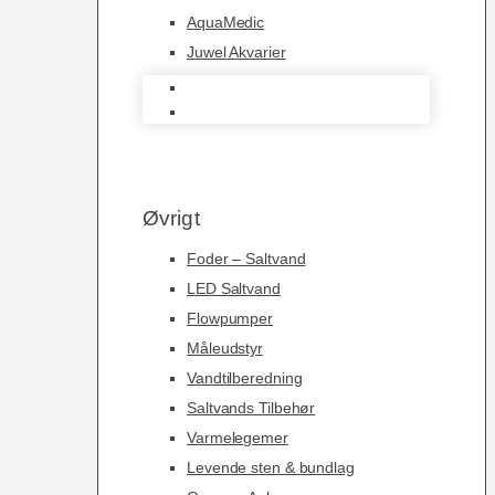
AquaMedic
Juwel Akvarier
AquaMedic
Juwel Akvarier
Øvrigt
Foder – Saltvand
LED Saltvand
Flowpumper
Måleudstyr
Vandtilberedning
Saltvands Tilbehør
Varmelegemer
Levende sten & bundlag