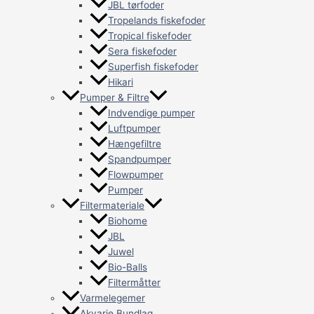
JBL tørfoder
Tropelands fiskefoder
Tropical fiskefoder
Sera fiskefoder
Superfish fiskefoder
Hikari
Pumper & Filtre
Indvendige pumper
Luftpumper
Hængefiltre
Spandpumper
Flowpumper
Pumper
Filtermateriale
Biohome
JBL
Juwel
Bio-Balls
Filtermåtter
Varmelegemer
Akvarie Bundlag