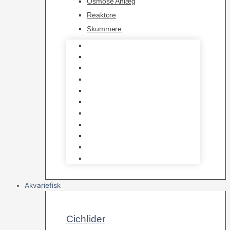
Osmose Anlæg
Reaktore
Skummere
Foder – Saltvand
LED Saltvand
Flowpumper
Måleudstyr
Vandtilberedning
Saltvands Tilbehør
Varmelegemer
Levende sten & bundlag
Osmose Anlæg
Reaktore
Skummere
Akvariefisk
Cichlider