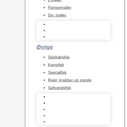
Pansermaller
Div. maller
L Maller
Pansermaller
Div. maller
Øvrige
Selskabsfisk
Kampfisk
Specialfisk
Rejer, krabber og snegle
Saltvandsfisk
Selskabsfisk
Kampfisk
Specialfisk
Rejer, krabber og snegle
Saltvandsfisk