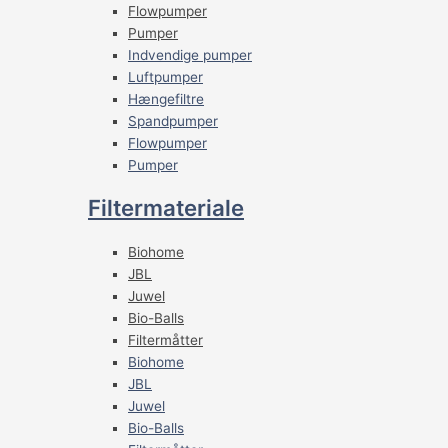
Flowpumper
Pumper
Indvendige pumper
Luftpumper
Hængefiltre
Spandpumper
Flowpumper
Pumper
Filtermateriale
Biohome
JBL
Juwel
Bio-Balls
Filtermåtter
Biohome
JBL
Juwel
Bio-Balls