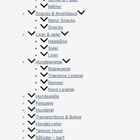
Måtter
Snacks & Kosttilskud
Natur Snacks
Snacks
Liner & seler
Halsbånd
Seler
Liner
Hundelegetøj
Bidelegetøj
Trænings Legetøj
Bamser
Kong Legetøj
Hundeskåle
Pelspleje
Hundetøj
Transportbure & Bokse
HundeLygter
Tørkost Hund
Råfoder – barf