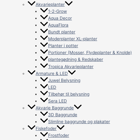
Akvarieplanter
1-2-Grow
Aqua Decor
AquaFlora
Bundt planter
Moderplanter XL-planter
Planter i potter
Portioner (Mosser, Flydeplanter & Knolde)
plantegødning & Redskaber
Tropica Akvarieplanter
Armature & LED
Juwel Belysning
LED
Tilbehør til belysning
Sera LED
Akvarie Baggrunde
3D Baggrunde
Slimline baggrunde og plakater
Fiskefoder
Frostfoder