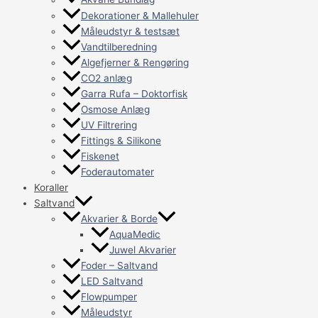
Dekorationer & Mallehuler
Måleudstyr & testsæt
Vandtilberedning
Algefjerner & Rengøring
CO2 anlæg
Garra Rufa – Doktorfisk
Osmose Anlæg
UV Filtrering
Fittings & Silikone
Fiskenet
Foderautomater
Koraller
Saltvand
Akvarier & Borde
AquaMedic
Juwel Akvarier
Foder – Saltvand
LED Saltvand
Flowpumper
Måleudstyr