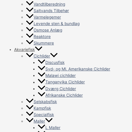
Vandtilberedning
Saltvands Tilbehør
Varmelegemer
Levende sten & bundlag
Osmose Anlæg
Reaktore
Skummere
Akvariefisk
Cichlider
Discusfisk
Syd- og Ml. Amerikanske Cichlider
Malawi cichlider
Tanganyika Cichlider
Dværg Cichlider
Afrikanske Cichlider
Selskabsfisk
Kampfisk
Specialfisk
Maller
L Maller