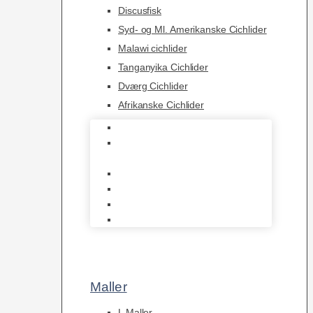
Discusfisk
Syd- og Ml. Amerikanske Cichlider
Malawi cichlider
Tanganyika Cichlider
Dværg Cichlider
Afrikanske Cichlider
Discusfisk
Syd- og Ml. Amerikanske
Cichlider
Malawi cichlider
Tanganyika Cichlider
Dværg Cichlider
Afrikanske Cichlider
Maller
L Maller