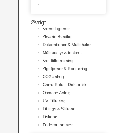
Slimline baggrunde og
plakater
Øvrigt
Varmelegemer
Akvarie Bundlag
Dekorationer & Mallehuler
Måleudstyr & testsæt
Vandtilberedning
Algefjerner & Rengøring
CO2 anlæg
Garra Rufa – Doktorfisk
Osmose Anlæg
UV Filtrering
Fittings & Silikone
Fiskenet
Foderautomater