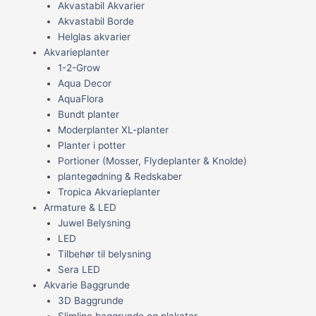
Akvastabil Akvarier
Akvastabil Borde
Helglas akvarier
Akvarieplanter
1-2-Grow
Aqua Decor
AquaFlora
Bundt planter
Moderplanter XL-planter
Planter i potter
Portioner (Mosser, Flydeplanter & Knolde)
plantegødning & Redskaber
Tropica Akvarieplanter
Armature & LED
Juwel Belysning
LED
Tilbehør til belysning
Sera LED
Akvarie Baggrunde
3D Baggrunde
Slimline baggrunde og plakater