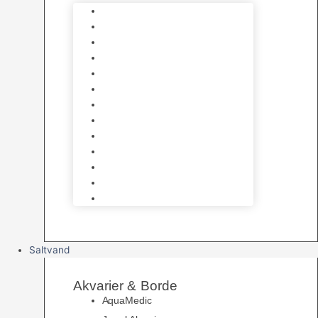
Varmelegemer
Akvarie Bundlag
Dekorationer & Mallehuler
Måleudstyr & testsæt
Vandtilberedning
Algefjerner & Rengøring
CO2 anlæg
Garra Rufa – Doktorfisk
Osmose Anlæg
UV Filtrering
Fittings & Silikone
Fiskenet
Foderautomater
Saltvand
Akvarier & Borde
AquaMedic