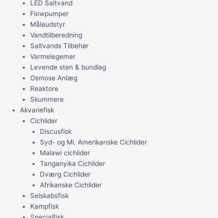
LED Saltvand
Flowpumper
Måleudstyr
Vandtilberedning
Saltvands Tilbehør
Varmelegemer
Levende sten & bundlag
Osmose Anlæg
Reaktore
Skummere
Akvariefisk
Cichlider
Discusfisk
Syd- og Ml. Amerikanske Cichlider
Malawi cichlider
Tanganyika Cichlider
Dværg Cichlider
Afrikanske Cichlider
Selskabsfisk
Kampfisk
Specialfisk