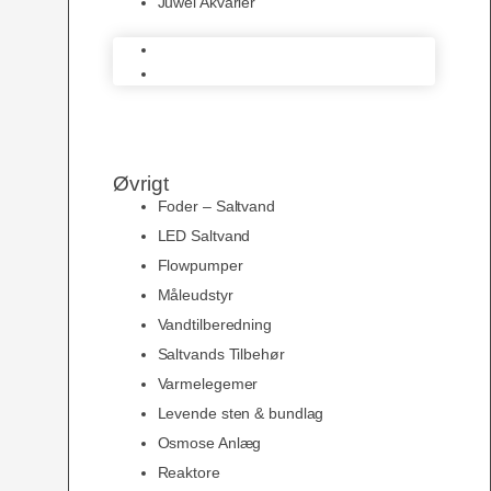
Juwel Akvarier
AquaMedic
Juwel Akvarier
Øvrigt
Foder – Saltvand
LED Saltvand
Flowpumper
Måleudstyr
Vandtilberedning
Saltvands Tilbehør
Varmelegemer
Levende sten & bundlag
Osmose Anlæg
Reaktore