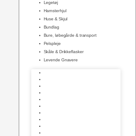
Legetøj
Hamsterhjul
Huse & Skjul
Bundlag
Bure, løbegårde & transport
Pelspleje
Skåle & Drikkeflasker
Levende Gnavere
Foder
Hø og Halm
Godbidder & Snacks
Legetøj
Hamsterhjul
Huse & Skjul
Bundlag
Bure, løbegårde & transport
Pelspleje
Skåle & Drikkeflasker