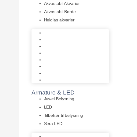
Akvastabil Akvarier
Akvastabil Borde
Helglas akvarier
Juwel Akvarier
AquaMedic
Design Akvarier
Fluval Akvarium
Akvarie Startsæt
Akvastabil Akvarier
Akvastabil Borde
Helglas akvarier
Armature & LED
Juwel Belysning
LED
Tilbehør til belysning
Sera LED
Juwel Belysning