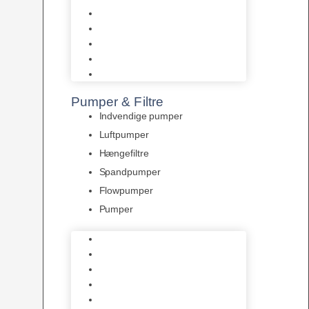
Tropelands fiskefoder
Tropical fiskefoder
Sera fiskefoder
Hikari fiskefoder
Superfish fiskefoder
Pumper & Filtre
Indvendige pumper
Luftpumper
Hængefiltre
Spandpumper
Flowpumper
Pumper
Indvendige pumper
Luftpumper
Hængefiltre
Spandpumper
Flowpumper