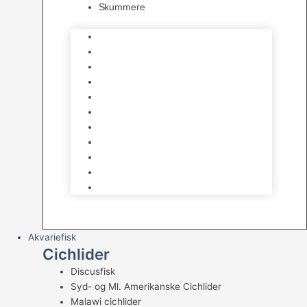
Skummere
Foder – Saltvand
LED Saltvand
Flowpumper
Måleudstyr
Vandtilberedning
Saltvands Tilbehør
Varmelegemer
Levende sten & bundlag
Osmose Anlæg
Reaktore
Skummere
Akvariefisk
Cichlider
Discusfisk
Syd- og Ml. Amerikanske Cichlider
Malawi cichlider