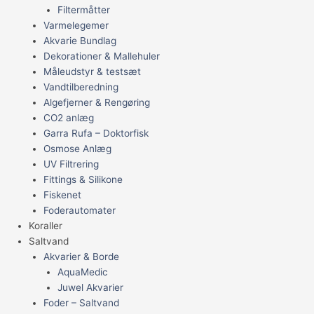
Filtermåtter
Varmelegemer
Akvarie Bundlag
Dekorationer & Mallehuler
Måleudstyr & testsæt
Vandtilberedning
Algefjerner & Rengøring
CO2 anlæg
Garra Rufa – Doktorfisk
Osmose Anlæg
UV Filtrering
Fittings & Silikone
Fiskenet
Foderautomater
Koraller
Saltvand
Akvarier & Borde
AquaMedic
Juwel Akvarier
Foder – Saltvand