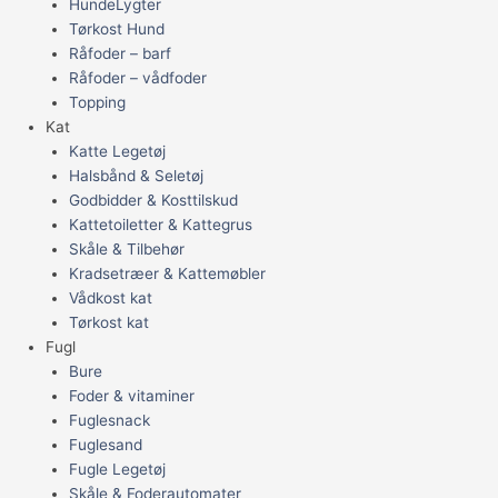
HundeLygter
Tørkost Hund
Råfoder – barf
Råfoder – vådfoder
Topping
Kat
Katte Legetøj
Halsbånd & Seletøj
Godbidder & Kosttilskud
Kattetoiletter & Kattegrus
Skåle & Tilbehør
Kradsetræer & Kattemøbler
Vådkost kat
Tørkost kat
Fugl
Bure
Foder & vitaminer
Fuglesnack
Fuglesand
Fugle Legetøj
Skåle & Foderautomater