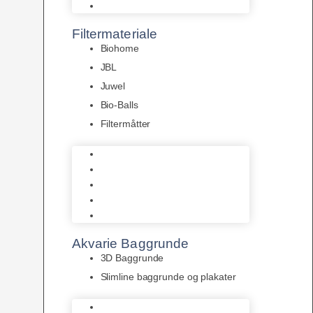
Pumper
Filtermateriale
Biohome
JBL
Juwel
Bio-Balls
Filtermåtter
Biohome
JBL
Juwel
Bio-Balls
Filtermåtter
Akvarie Baggrunde
3D Baggrunde
Slimline baggrunde og plakater
3D Baggrunde