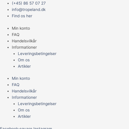
Gå
Main
(+45) 86 57 07 27
til
Menu
info@tropeland.dk
indholdet
Find os her
Min konto
FAQ
Handelsvilkår
Informationer
Leveringsbetingelser
Om os
Artikler
Min konto
FAQ
Handelsvilkår
Informationer
Leveringsbetingelser
Om os
Artikler
Facebook-square
Instagram