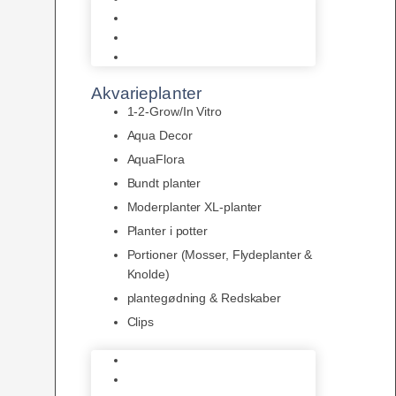
LED
Tilbehør til belysning
Sera LED
Akvarieplanter
1-2-Grow/In Vitro
Aqua Decor
AquaFlora
Bundt planter
Moderplanter XL-planter
Planter i potter
Portioner (Mosser, Flydeplanter &
Knolde)
plantegødning & Redskaber
Clips
1-2-Grow/In Vitro
Aqua Decor