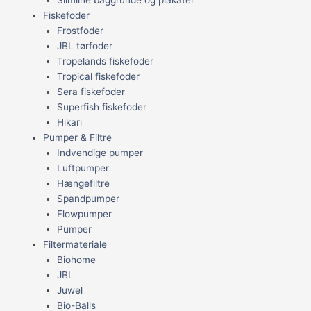
Fiskefoder
Frostfoder
JBL tørfoder
Tropelands fiskefoder
Tropical fiskefoder
Sera fiskefoder
Superfish fiskefoder
Hikari
Pumper & Filtre
Indvendige pumper
Luftpumper
Hængefiltre
Spandpumper
Flowpumper
Pumper
Filtermateriale
Biohome
JBL
Juwel
Bio-Balls