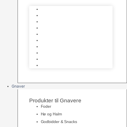
Bure
Foder & vitaminer
Fuglesnack
Fuglesand
Fugle Legetøj
Siddepinde
Tilbehør til bur
Skåle & Foderautomater
Redekasser
Levende Fugle
Gnaver
Produkter til Gnavere
Foder
Hø og Halm
Godbidder & Snacks