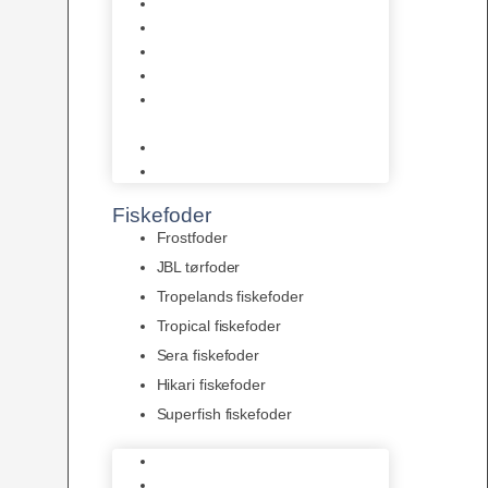
AquaFlora
Bundt planter
Moderplanter XL-planter
Planter i potter
Portioner (Mosser, Flydeplanter
& Knolde)
plantegødning & Redskaber
Clips
Fiskefoder
Frostfoder
JBL tørfoder
Tropelands fiskefoder
Tropical fiskefoder
Sera fiskefoder
Hikari fiskefoder
Superfish fiskefoder
Frostfoder
JBL tørfoder