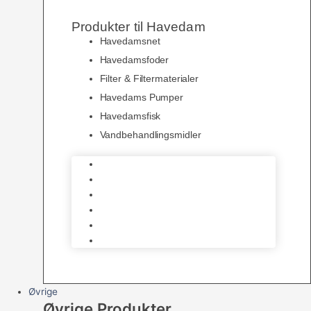
Produkter til Havedam
Havedamsnet
Havedamsfoder
Filter & Filtermaterialer
Havedams Pumper
Havedamsfisk
Vandbehandlingsmidler
Havedamsnet
Havedamsfoder
Filter & Filtermaterialer
Havedams Pumper
Havedamsfisk
Vandbehandlingsmidler
Øvrige
Øvrige Produkter