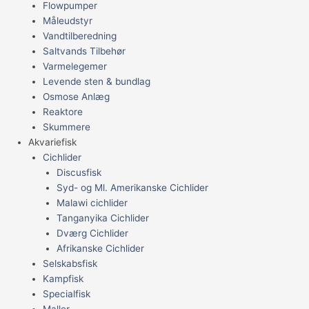
Flowpumper
Måleudstyr
Vandtilberedning
Saltvands Tilbehør
Varmelegemer
Levende sten & bundlag
Osmose Anlæg
Reaktore
Skummere
Akvariefisk
Cichlider
Discusfisk
Syd- og Ml. Amerikanske Cichlider
Malawi cichlider
Tanganyika Cichlider
Dværg Cichlider
Afrikanske Cichlider
Selskabsfisk
Kampfisk
Specialfisk
Maller