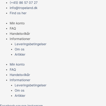
Gå
Main
(+45) 86 57 07 27
til
Menu
info@tropeland.dk
indholdet
Find os her
Min konto
FAQ
Handelsvilkår
Informationer
Leveringsbetingelser
Om os
Artikler
Min konto
FAQ
Handelsvilkår
Informationer
Leveringsbetingelser
Om os
Artikler
Facebook-square
Instagram