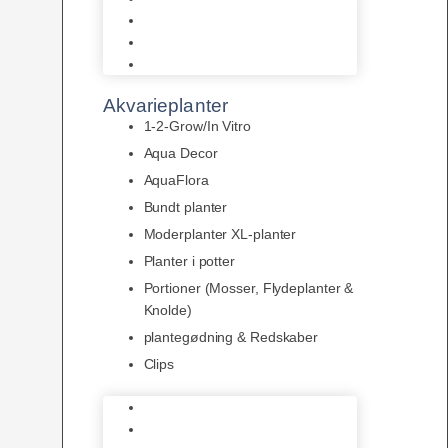
LED
Tilbehør til belysning
Sera LED
Akvarieplanter
1-2-Grow/In Vitro
Aqua Decor
AquaFlora
Bundt planter
Moderplanter XL-planter
Planter i potter
Portioner (Mosser, Flydeplanter &
Knolde)
plantegødning & Redskaber
Clips
1-2-Grow/In Vitro
Aqua Decor