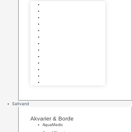
Varmelegemer
Akvarie Bundlag
Dekorationer & Mallehuler
Måleudstyr & testsæt
Vandtilberedning
Algefjerner & Rengøring
CO2 anlæg
Garra Rufa – Doktorfisk
Osmose Anlæg
UV Filtrering
Fittings & Silikone
Fiskenet
Foderautomater
Saltvand
Akvarier & Borde
AquaMedic