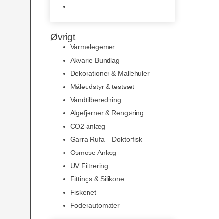
Slimline baggrunde og
plakater
Øvrigt
Varmelegemer
Akvarie Bundlag
Dekorationer & Mallehuler
Måleudstyr & testsæt
Vandtilberedning
Algefjerner & Rengøring
CO2 anlæg
Garra Rufa – Doktorfisk
Osmose Anlæg
UV Filtrering
Fittings & Silikone
Fiskenet
Foderautomater