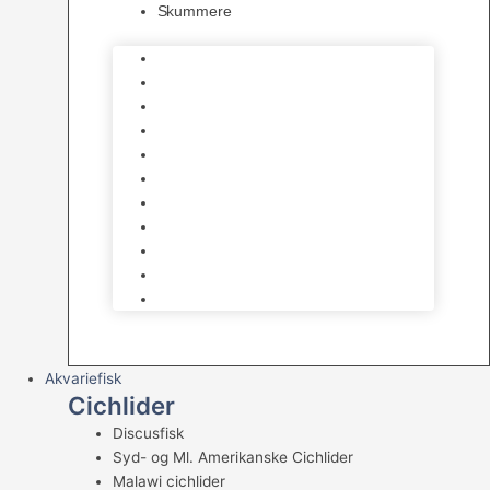
Skummere
Foder – Saltvand
LED Saltvand
Flowpumper
Måleudstyr
Vandtilberedning
Saltvands Tilbehør
Varmelegemer
Levende sten & bundlag
Osmose Anlæg
Reaktore
Skummere
Akvariefisk
Cichlider
Discusfisk
Syd- og Ml. Amerikanske Cichlider
Malawi cichlider