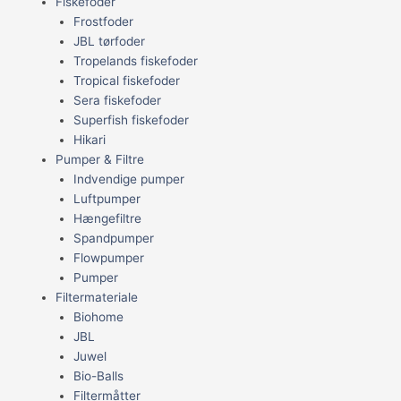
Fiskefoder
Frostfoder
JBL tørfoder
Tropelands fiskefoder
Tropical fiskefoder
Sera fiskefoder
Superfish fiskefoder
Hikari
Pumper & Filtre
Indvendige pumper
Luftpumper
Hængefiltre
Spandpumper
Flowpumper
Pumper
Filtermateriale
Biohome
JBL
Juwel
Bio-Balls
Filtermåtter