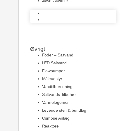
Juwel Akvarier
AquaMedic
Juwel Akvarier
Øvrigt
Foder – Saltvand
LED Saltvand
Flowpumper
Måleudstyr
Vandtilberedning
Saltvands Tilbehør
Varmelegemer
Levende sten & bundlag
Osmose Anlæg
Reaktore