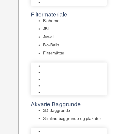
Pumper
Filtermateriale
Biohome
JBL
Juwel
Bio-Balls
Filtermåtter
Biohome
JBL
Juwel
Bio-Balls
Filtermåtter
Akvarie Baggrunde
3D Baggrunde
Slimline baggrunde og plakater
3D Baggrunde