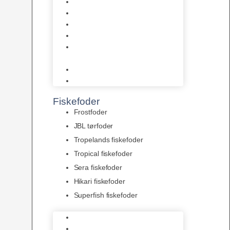
AquaFlora
Bundt planter
Moderplanter XL-planter
Planter i potter
Portioner (Mosser, Flydeplanter
& Knolde)
plantegødning & Redskaber
Clips
Fiskefoder
Frostfoder
JBL tørfoder
Tropelands fiskefoder
Tropical fiskefoder
Sera fiskefoder
Hikari fiskefoder
Superfish fiskefoder
Frostfoder
JBL tørfoder