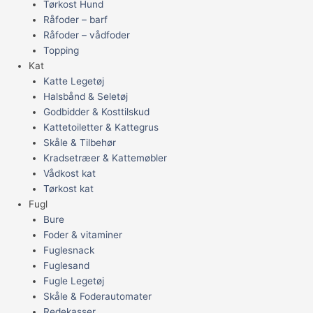
Tørkost Hund
Råfoder – barf
Råfoder – vådfoder
Topping
Kat
Katte Legetøj
Halsbånd & Seletøj
Godbidder & Kosttilskud
Kattetoiletter & Kattegrus
Skåle & Tilbehør
Kradsetræer & Kattemøbler
Vådkost kat
Tørkost kat
Fugl
Bure
Foder & vitaminer
Fuglesnack
Fuglesand
Fugle Legetøj
Skåle & Foderautomater
Redekasser