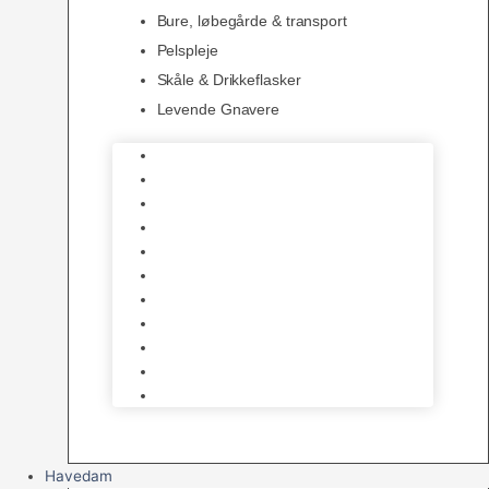
Bure, løbegårde & transport
Pelspleje
Skåle & Drikkeflasker
Levende Gnavere
Foder
Hø og Halm
Godbidder & Snacks
Legetøj
Hamsterhjul
Huse & Skjul
Bundlag
Bure, løbegårde & transport
Pelspleje
Skåle & Drikkeflasker
Levende Gnavere
Havedam