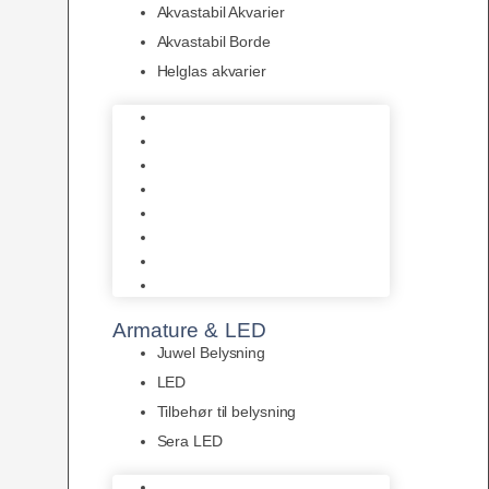
Akvastabil Akvarier
Akvastabil Borde
Helglas akvarier
Juwel Akvarier
AquaMedic
Design Akvarier
Fluval Akvarium
Akvarie Startsæt
Akvastabil Akvarier
Akvastabil Borde
Helglas akvarier
Armature & LED
Juwel Belysning
LED
Tilbehør til belysning
Sera LED
Juwel Belysning