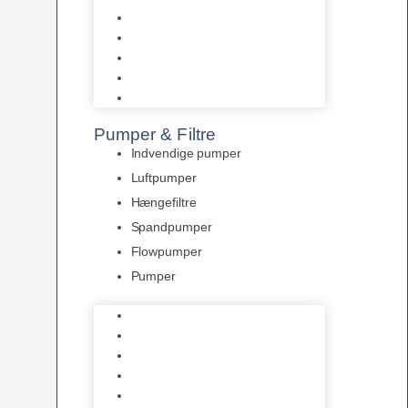
Tropelands fiskefoder
Tropical fiskefoder
Sera fiskefoder
Hikari fiskefoder
Superfish fiskefoder
Pumper & Filtre
Indvendige pumper
Luftpumper
Hængefiltre
Spandpumper
Flowpumper
Pumper
Indvendige pumper
Luftpumper
Hængefiltre
Spandpumper
Flowpumper