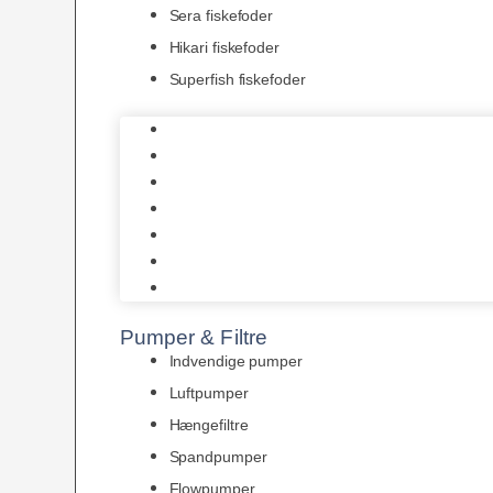
Sera fiskefoder
Hikari fiskefoder
Superfish fiskefoder
Frostfoder
JBL tørfoder
Tropelands fiskefoder
Tropical fiskefoder
Sera fiskefoder
Hikari fiskefoder
Superfish fiskefoder
Pumper & Filtre
Indvendige pumper
Luftpumper
Hængefiltre
Spandpumper
Flowpumper