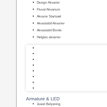
Design Akvarier
Fluval Akvarium
Akvarie Startsæt
Akvastabil Akvarier
Akvastabil Borde
Helglas akvarier
Juwel Akvarier
AquaMedic
Design Akvarier
Fluval Akvarium
Akvarie Startsæt
Akvastabil Akvarier
Akvastabil Borde
Helglas akvarier
Armature & LED
Juwel Belysning