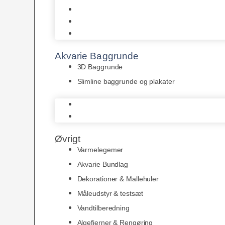
Juwel
Bio-Balls
Filtermåtter
Akvarie Baggrunde
3D Baggrunde
Slimline baggrunde og plakater
3D Baggrunde
Slimline baggrunde og plakater
Øvrigt
Varmelegemer
Akvarie Bundlag
Dekorationer & Mallehuler
Måleudstyr & testsæt
Vandtilberedning
Algefjerner & Rengøring