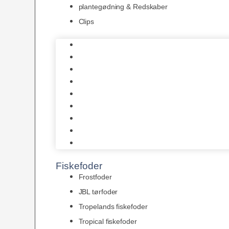
plantegødning & Redskaber
Clips
1-2-Grow/In Vitro
Aqua Decor
AquaFlora
Bundt planter
Moderplanter XL-planter
Planter i potter
Portioner (Mosser, Flydeplanter & Knolde)
plantegødning & Redskaber
Clips
Fiskefoder
Frostfoder
JBL tørfoder
Tropelands fiskefoder
Tropical fiskefoder