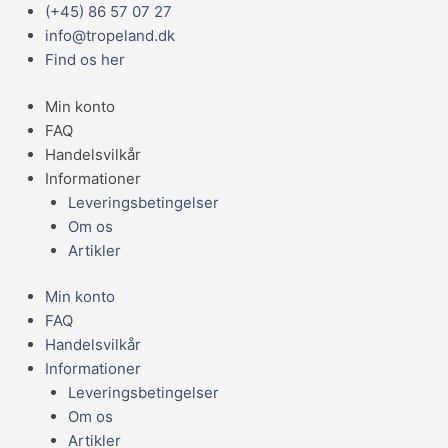
Gå
Main
(+45) 86 57 07 27
Odessa
til
Menu
info@tropeland.dk
barbe
indholdet
Find os her
"Pethia
Padamya"
Min konto
antal
FAQ
Handelsvilkår
Informationer
Leveringsbetingelser
Om os
Artikler
Min konto
FAQ
Handelsvilkår
Informationer
Leveringsbetingelser
Om os
Artikler