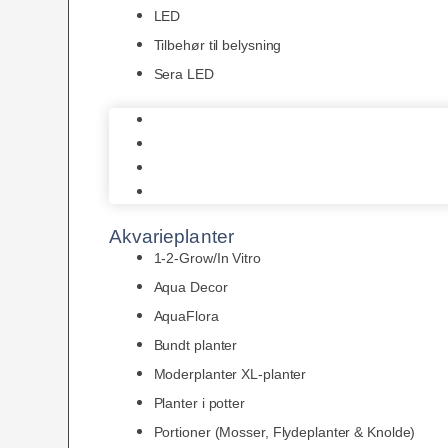
LED
Tilbehør til belysning
Sera LED
Juwel Belysning
LED
Tilbehør til belysning
Sera LED
Akvarieplanter
1-2-Grow/In Vitro
Aqua Decor
AquaFlora
Bundt planter
Moderplanter XL-planter
Planter i potter
Portioner (Mosser, Flydeplanter & Knolde)