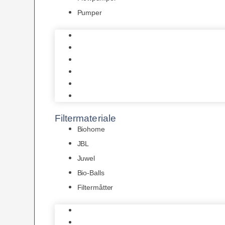
Pumper
Indvendige pumper
Luftpumper
Hængefiltre
Spandpumper
Flowpumper
Pumper
Filtermateriale
Biohome
JBL
Juwel
Bio-Balls
Filtermåtter
Biohome
JBL