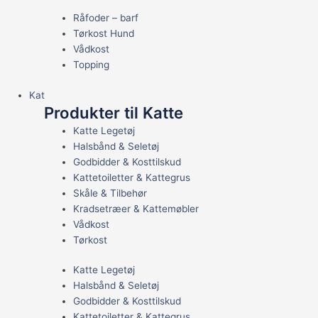
Råfoder – barf
Tørkost Hund
Vådkost
Topping
Kat
Produkter til Katte
Katte Legetøj
Halsbånd & Seletøj
Godbidder & Kosttilskud
Kattetoiletter & Kattegrus
Skåle & Tilbehør
Kradsetræer & Kattemøbler
Vådkost
Tørkost
Katte Legetøj
Halsbånd & Seletøj
Godbidder & Kosttilskud
Kattetoiletter & Kattegrus