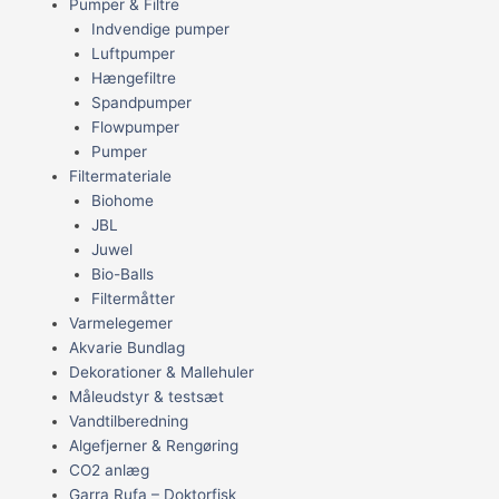
Pumper & Filtre
Indvendige pumper
Luftpumper
Hængefiltre
Spandpumper
Flowpumper
Pumper
Filtermateriale
Biohome
JBL
Juwel
Bio-Balls
Filtermåtter
Varmelegemer
Akvarie Bundlag
Dekorationer & Mallehuler
Måleudstyr & testsæt
Vandtilberedning
Algefjerner & Rengøring
CO2 anlæg
Garra Rufa – Doktorfisk