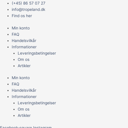
Gå
Main
(+45) 86 57 07 27
til
Menu
info@tropeland.dk
indholdet
Find os her
Min konto
FAQ
Handelsvilkår
Informationer
Leveringsbetingelser
Om os
Artikler
Min konto
FAQ
Handelsvilkår
Informationer
Leveringsbetingelser
Om os
Artikler
Facebook-square
Instagram