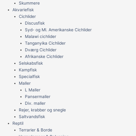
Skummere
Akvariefisk
Cichlider
Discusfisk
Syd- og Ml. Amerikanske Cichlider
Malawi cichlider
Tanganyika Cichlider
Dværg Cichlider
Afrikanske Cichlider
Selskabsfisk
Kampfisk
Specialfisk
Maller
L Maller
Pansermaller
Div. maller
Rejer, krabber og snegle
Saltvandsfisk
Reptil
Terrarier & Borde