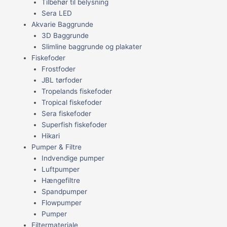
Tilbehør til belysning
Sera LED
Akvarie Baggrunde
3D Baggrunde
Slimline baggrunde og plakater
Fiskefoder
Frostfoder
JBL tørfoder
Tropelands fiskefoder
Tropical fiskefoder
Sera fiskefoder
Superfish fiskefoder
Hikari
Pumper & Filtre
Indvendige pumper
Luftpumper
Hængefiltre
Spandpumper
Flowpumper
Pumper
Filtermateriale