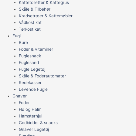
Kattetoiletter & Kattegrus
Skåle & Tilbehør
Kradsetræer & Kattemøbler
Vådkost kat
Tørkost kat
Fugl
Bure
Foder & vitaminer
Fuglesnack
Fuglesand
Fugle Legetøj
Skåle & Foderautomater
Redekasser
Levende Fugle
Gnaver
Foder
Hø og Halm
Hamsterhjul
Godbidder & snacks
Gnaver Legetøj
Bundlag