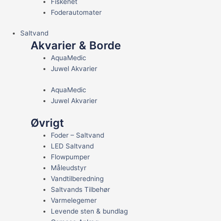
Fiskenet
Foderautomater
Saltvand
Akvarier & Borde
AquaMedic
Juwel Akvarier
AquaMedic
Juwel Akvarier
Øvrigt
Foder – Saltvand
LED Saltvand
Flowpumper
Måleudstyr
Vandtilberedning
Saltvands Tilbehør
Varmelegemer
Levende sten & bundlag