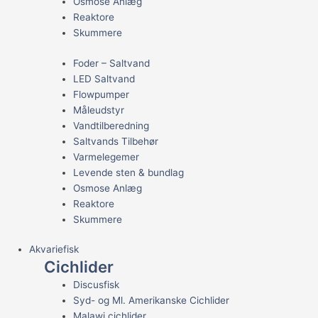
Osmose Anlæg
Reaktore
Skummere
Foder – Saltvand
LED Saltvand
Flowpumper
Måleudstyr
Vandtilberedning
Saltvands Tilbehør
Varmelegemer
Levende sten & bundlag
Osmose Anlæg
Reaktore
Skummere
Akvariefisk
Cichlider
Discusfisk
Syd- og Ml. Amerikanske Cichlider
Malawi cichlider