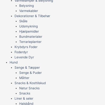
Varmelamper & Belysning
Belysning
Varmekabler
Dekorationer & Tilbehør
Skåle
Udsmykning
Hjælpemidler
Bundmaterialer
Terrarieplanter
Krybdyrs Foder
Foderdyr
Levende Dyr
Hund
Senge & Tæpper
Senge & Puder
Måtter
Snacks & Kosttilskud
Natur Snacks
Snacks
Liner & seler
Halsbånd