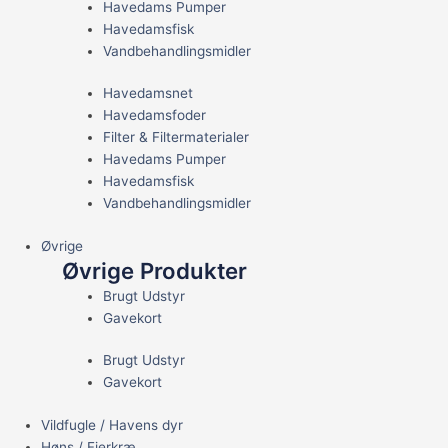
Havedams Pumper
Havedamsfisk
Vandbehandlingsmidler
Havedamsnet
Havedamsfoder
Filter & Filtermaterialer
Havedams Pumper
Havedamsfisk
Vandbehandlingsmidler
Øvrige
Øvrige Produkter
Brugt Udstyr
Gavekort
Brugt Udstyr
Gavekort
Vildfugle / Havens dyr
Høns / Fjerkræ