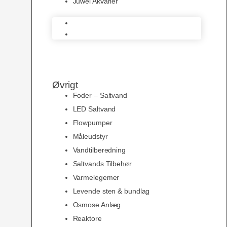
Juwel Akvarier
AquaMedic
Juwel Akvarier
Øvrigt
Foder – Saltvand
LED Saltvand
Flowpumper
Måleudstyr
Vandtilberedning
Saltvands Tilbehør
Varmelegemer
Levende sten & bundlag
Osmose Anlæg
Reaktore