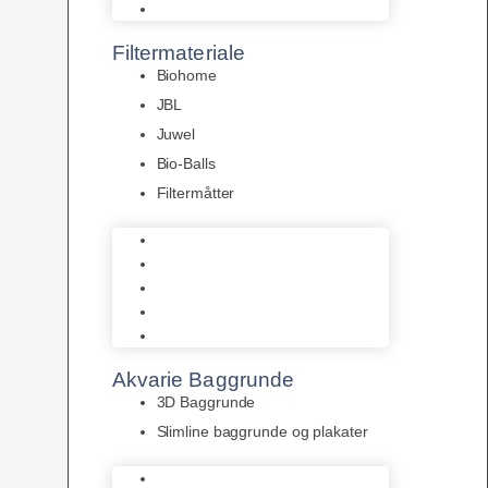
Pumper
Filtermateriale
Biohome
JBL
Juwel
Bio-Balls
Filtermåtter
Biohome
JBL
Juwel
Bio-Balls
Filtermåtter
Akvarie Baggrunde
3D Baggrunde
Slimline baggrunde og plakater
3D Baggrunde