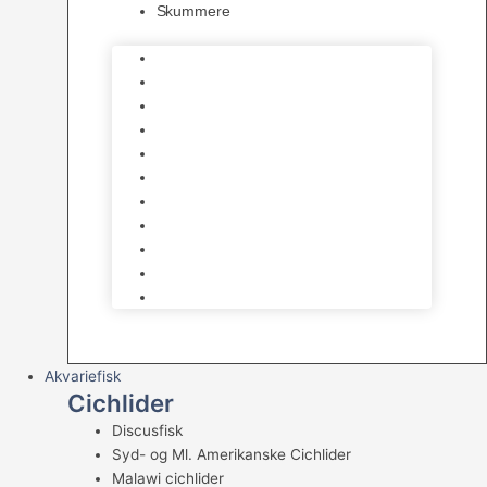
Skummere
Foder – Saltvand
LED Saltvand
Flowpumper
Måleudstyr
Vandtilberedning
Saltvands Tilbehør
Varmelegemer
Levende sten & bundlag
Osmose Anlæg
Reaktore
Skummere
Akvariefisk
Cichlider
Discusfisk
Syd- og Ml. Amerikanske Cichlider
Malawi cichlider