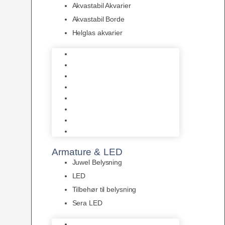
Akvastabil Akvarier
Akvastabil Borde
Helglas akvarier
Juwel Akvarier
AquaMedic
Design Akvarier
Fluval Akvarium
Akvarie Startsæt
Akvastabil Akvarier
Akvastabil Borde
Helglas akvarier
Armature & LED
Juwel Belysning
LED
Tilbehør til belysning
Sera LED
Juwel Belysning