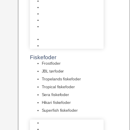
AquaFlora
Bundt planter
Moderplanter XL-planter
Planter i potter
Portioner (Mosser, Flydeplanter
& Knolde)
plantegødning & Redskaber
Clips
Fiskefoder
Frostfoder
JBL tørfoder
Tropelands fiskefoder
Tropical fiskefoder
Sera fiskefoder
Hikari fiskefoder
Superfish fiskefoder
Frostfoder
JBL tørfoder