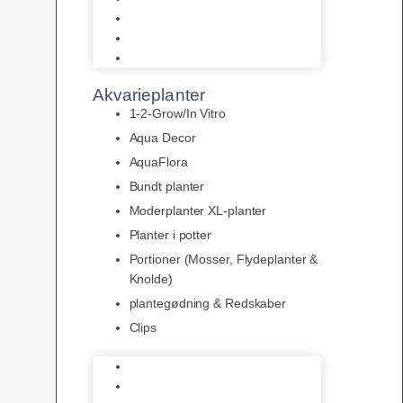
LED
Tilbehør til belysning
Sera LED
Akvarieplanter
1-2-Grow/In Vitro
Aqua Decor
AquaFlora
Bundt planter
Moderplanter XL-planter
Planter i potter
Portioner (Mosser, Flydeplanter &
Knolde)
plantegødning & Redskaber
Clips
1-2-Grow/In Vitro
Aqua Decor