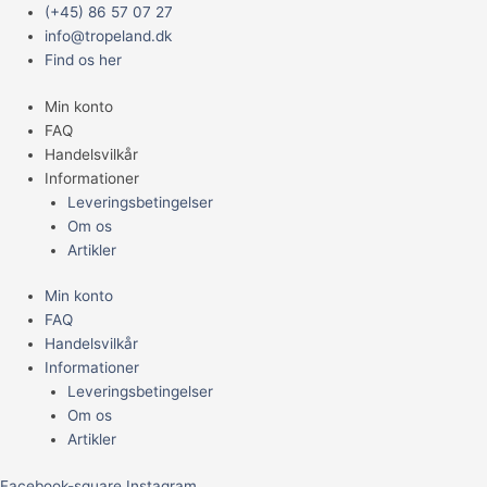
Gå
Main
(+45) 86 57 07 27
til
Menu
info@tropeland.dk
indholdet
Find os her
Min konto
FAQ
Handelsvilkår
Informationer
Leveringsbetingelser
Om os
Artikler
Min konto
FAQ
Handelsvilkår
Informationer
Leveringsbetingelser
Om os
Artikler
Facebook-square
Instagram