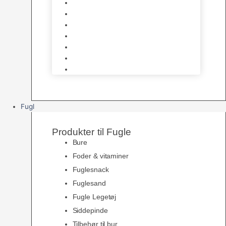
Halsbånd & Seletøj
Godbidder & Kosttilskud
Kattetoiletter & Kattegrus
Skåle & Tilbehør
Kradsetræer & Kattemøbler
Vådkost
Tørkost
Fugl
Produkter til Fugle
Bure
Foder & vitaminer
Fuglesnack
Fuglesand
Fugle Legetøj
Siddepinde
Tilbehør til bur