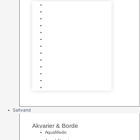
Varmelegemer
Akvarie Bundlag
Dekorationer & Mallehuler
Måleudstyr & testsæt
Vandtilberedning
Algefjerner & Rengøring
CO2 anlæg
Garra Rufa – Doktorfisk
Osmose Anlæg
UV Filtrering
Fittings & Silikone
Fiskenet
Foderautomater
Saltvand
Akvarier & Borde
AquaMedic