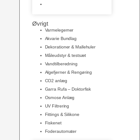
Slimline baggrunde og
plakater
Øvrigt
Varmelegemer
Akvarie Bundlag
Dekorationer & Mallehuler
Måleudstyr & testsæt
Vandtilberedning
Algefjerner & Rengøring
CO2 anlæg
Garra Rufa – Doktorfisk
Osmose Anlæg
UV Filtrering
Fittings & Silikone
Fiskenet
Foderautomater