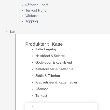
Råfoder – barf
Tørkost Hund
Vådkost
Topping
Kat
Produkter til Katte
Katte Legetøj
Halsbånd & Seletøj
Godbidder & Kosttilskud
Kattetoiletter & Kattegrus
Skåle & Tilbehør
Kradsetræer & Kattemøbler
Vådkost
Tørkost
Katte Legetøj