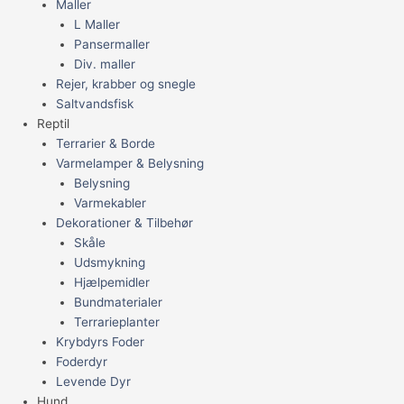
Maller
L Maller
Pansermaller
Div. maller
Rejer, krabber og snegle
Saltvandsfisk
Reptil
Terrarier & Borde
Varmelamper & Belysning
Belysning
Varmekabler
Dekorationer & Tilbehør
Skåle
Udsmykning
Hjælpemidler
Bundmaterialer
Terrarieplanter
Krybdyrs Foder
Foderdyr
Levende Dyr
Hund