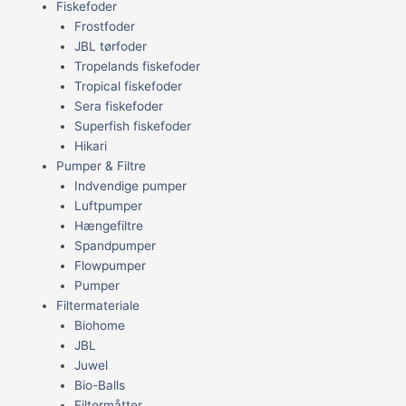
Fiskefoder
Frostfoder
JBL tørfoder
Tropelands fiskefoder
Tropical fiskefoder
Sera fiskefoder
Superfish fiskefoder
Hikari
Pumper & Filtre
Indvendige pumper
Luftpumper
Hængefiltre
Spandpumper
Flowpumper
Pumper
Filtermateriale
Biohome
JBL
Juwel
Bio-Balls
Filtermåtter