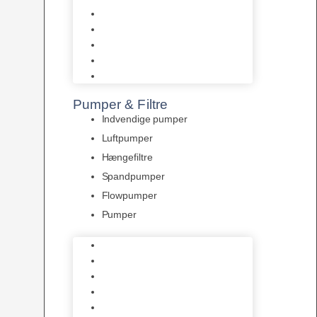
Tropelands fiskefoder
Tropical fiskefoder
Sera fiskefoder
Hikari fiskefoder
Superfish fiskefoder
Pumper & Filtre
Indvendige pumper
Luftpumper
Hængefiltre
Spandpumper
Flowpumper
Pumper
Indvendige pumper
Luftpumper
Hængefiltre
Spandpumper
Flowpumper