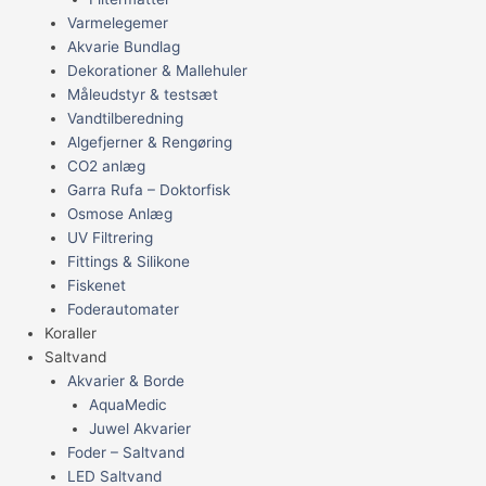
Varmelegemer
Akvarie Bundlag
Dekorationer & Mallehuler
Måleudstyr & testsæt
Vandtilberedning
Algefjerner & Rengøring
CO2 anlæg
Garra Rufa – Doktorfisk
Osmose Anlæg
UV Filtrering
Fittings & Silikone
Fiskenet
Foderautomater
Koraller
Saltvand
Akvarier & Borde
AquaMedic
Juwel Akvarier
Foder – Saltvand
LED Saltvand