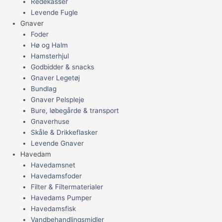
Redekasser
Levende Fugle
Gnaver
Foder
Hø og Halm
Hamsterhjul
Godbidder & snacks
Gnaver Legetøj
Bundlag
Gnaver Pelspleje
Bure, løbegårde & transport
Gnaverhuse
Skåle & Drikkeflasker
Levende Gnaver
Havedam
Havedamsnet
Havedamsfoder
Filter & Filtermaterialer
Havedams Pumper
Havedamsfisk
Vandbehandlingsmidler