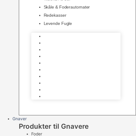
Skåle & Foderautomater
Redekasser
Levende Fugle
Bure
Foder & vitaminer
Fuglesnack
Fuglesand
Fugle Legetøj
Siddepinde
Tilbehør til bur
Skåle & Foderautomater
Redekasser
Levende Fugle
Gnaver
Produkter til Gnavere
Foder