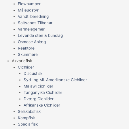
Flowpumper
Måleudstyr
Vandtilberedning
Saltvands Tilbehør
Varmelegemer
Levende sten & bundlag
Osmose Anlæg
Reaktore
Skummere
Akvariefisk
Cichlider
Discusfisk
Syd- og Ml. Amerikanske Cichlider
Malawi cichlider
Tanganyika Cichlider
Dværg Cichlider
Afrikanske Cichlider
Selskabsfisk
Kampfisk
Specialfisk