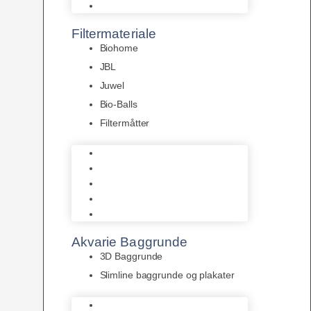
Pumper
Filtermateriale
Biohome
JBL
Juwel
Bio-Balls
Filtermåtter
Biohome
JBL
Juwel
Bio-Balls
Filtermåtter
Akvarie Baggrunde
3D Baggrunde
Slimline baggrunde og plakater
3D Baggrunde