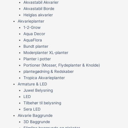
Akvastabil Akvarier
Akvastabil Borde
Helglas akvarier
Akvarieplanter
1-2-Grow
Aqua Decor
AquaFlora
Bundt planter
Moderplanter XL-planter
Planter i potter
Portioner (Mosser, Flydeplanter & Knolde)
plantegødning & Redskaber
Tropica Akvarieplanter
Armature & LED
Juwel Belysning
LED
Tilbehør til belysning
Sera LED
Akvarie Baggrunde
3D Baggrunde
Slimline baggrunde og plakater