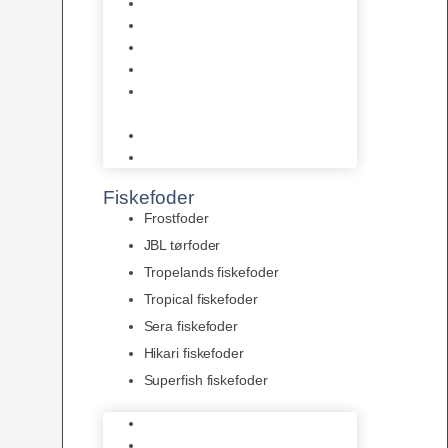
AquaFlora
Bundt planter
Moderplanter XL-planter
Planter i potter
Portioner (Mosser, Flydeplanter
& Knolde)
plantegødning & Redskaber
Clips
Fiskefoder
Frostfoder
JBL tørfoder
Tropelands fiskefoder
Tropical fiskefoder
Sera fiskefoder
Hikari fiskefoder
Superfish fiskefoder
Frostfoder
JBL tørfoder