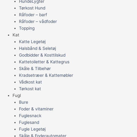
HundeLygter
Tørkost Hund
Råfoder – barf
Råfoder – vådfoder
Topping
Kat
Katte Legetøj
Halsbånd & Seletøj
Godbidder & Kosttilskud
Kattetoiletter & Kattegrus
Skåle & Tilbehør
Kradsetræer & Kattemøbler
Vådkost kat
Tørkost kat
Fugl
Bure
Foder & vitaminer
Fuglesnack
Fuglesand
Fugle Legetøj
Skåle & Foderautomater