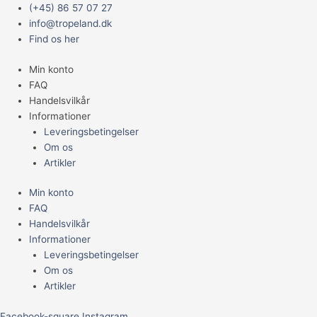
Gå
Main
(+45) 86 57 07 27
til
Menu
info@tropeland.dk
indholdet
Find os her
Min konto
FAQ
Handelsvilkår
Informationer
Leveringsbetingelser
Om os
Artikler
Min konto
FAQ
Handelsvilkår
Informationer
Leveringsbetingelser
Om os
Artikler
Facebook-square
Instagram