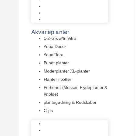
LED
Tilbehør til belysning
Sera LED
Akvarieplanter
1-2-Grow/In Vitro
Aqua Decor
AquaFlora
Bundt planter
Moderplanter XL-planter
Planter i potter
Portioner (Mosser, Flydeplanter &
Knolde)
plantegødning & Redskaber
Clips
1-2-Grow/In Vitro
Aqua Decor