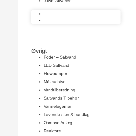
Juwel Akvarier
AquaMedic
Juwel Akvarier
Øvrigt
Foder – Saltvand
LED Saltvand
Flowpumper
Måleudstyr
Vandtilberedning
Saltvands Tilbehør
Varmelegemer
Levende sten & bundlag
Osmose Anlæg
Reaktore