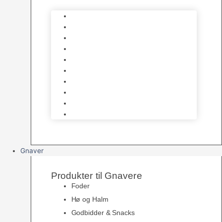
Bure
Foder & vitaminer
Fuglesnack
Fuglesand
Fugle Legetøj
Siddepinde
Tilbehør til bur
Skåle & Foderautomater
Redekasser
Levende Fugle
Gnaver
Produkter til Gnavere
Foder
Hø og Halm
Godbidder & Snacks