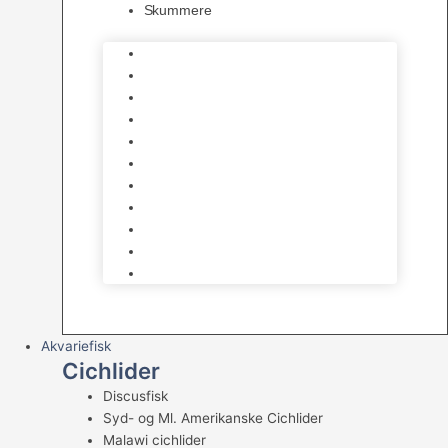
Skummere
Foder – Saltvand
LED Saltvand
Flowpumper
Måleudstyr
Vandtilberedning
Saltvands Tilbehør
Varmelegemer
Levende sten & bundlag
Osmose Anlæg
Reaktore
Skummere
Akvariefisk
Cichlider
Discusfisk
Syd- og Ml. Amerikanske Cichlider
Malawi cichlider