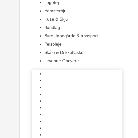
Legetøj
Hamsterhjul
Huse & Skjul
Bundlag
Bure, løbegårde & transport
Pelspleje
Skåle & Drikkeflasker
Levende Gnavere
Foder
Hø og Halm
Godbidder & Snacks
Legetøj
Hamsterhjul
Huse & Skjul
Bundlag
Bure, løbegårde & transport
Pelspleje
Skåle & Drikkeflasker