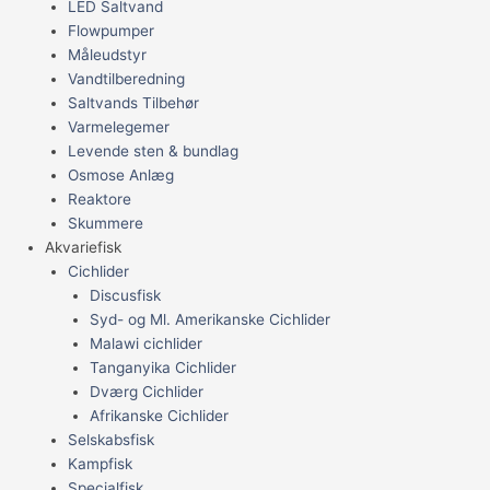
LED Saltvand
Flowpumper
Måleudstyr
Vandtilberedning
Saltvands Tilbehør
Varmelegemer
Levende sten & bundlag
Osmose Anlæg
Reaktore
Skummere
Akvariefisk
Cichlider
Discusfisk
Syd- og Ml. Amerikanske Cichlider
Malawi cichlider
Tanganyika Cichlider
Dværg Cichlider
Afrikanske Cichlider
Selskabsfisk
Kampfisk
Specialfisk