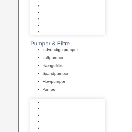
Tropelands fiskefoder
Tropical fiskefoder
Sera fiskefoder
Hikari fiskefoder
Superfish fiskefoder
Pumper & Filtre
Indvendige pumper
Luftpumper
Hængefiltre
Spandpumper
Flowpumper
Pumper
Indvendige pumper
Luftpumper
Hængefiltre
Spandpumper
Flowpumper