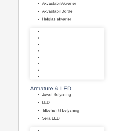
Akvastabil Akvarier
Akvastabil Borde
Helglas akvarier
Juwel Akvarier
AquaMedic
Design Akvarier
Fluval Akvarium
Akvarie Startsæt
Akvastabil Akvarier
Akvastabil Borde
Helglas akvarier
Armature & LED
Juwel Belysning
LED
Tilbehør til belysning
Sera LED
Juwel Belysning