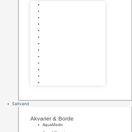
Varmelegemer
Akvarie Bundlag
Dekorationer & Mallehuler
Måleudstyr & testsæt
Vandtilberedning
Algefjerner & Rengøring
CO2 anlæg
Garra Rufa – Doktorfisk
Osmose Anlæg
UV Filtrering
Fittings & Silikone
Fiskenet
Foderautomater
Saltvand
Akvarier & Borde
AquaMedic