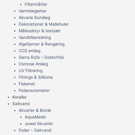
Filtermåtter
Varmelegemer
Akvarie Bundlag
Dekorationer & Mallehuler
Måleudstyr & testsæt
Vandtilberedning
Algefjerner & Rengøring
CO2 anlæg
Garra Rufa – Doktorfisk
Osmose Anlæg
UV Filtrering
Fittings & Silikone
Fiskenet
Foderautomater
Koraller
Saltvand
Akvarier & Borde
AquaMedic
Juwel Akvarier
Foder – Saltvand