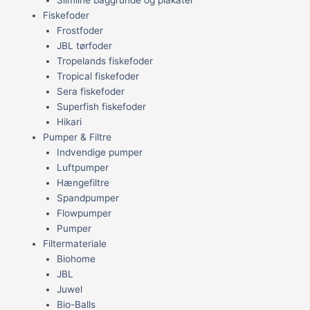
Fiskefoder
Frostfoder
JBL tørfoder
Tropelands fiskefoder
Tropical fiskefoder
Sera fiskefoder
Superfish fiskefoder
Hikari
Pumper & Filtre
Indvendige pumper
Luftpumper
Hængefiltre
Spandpumper
Flowpumper
Pumper
Filtermateriale
Biohome
JBL
Juwel
Bio-Balls