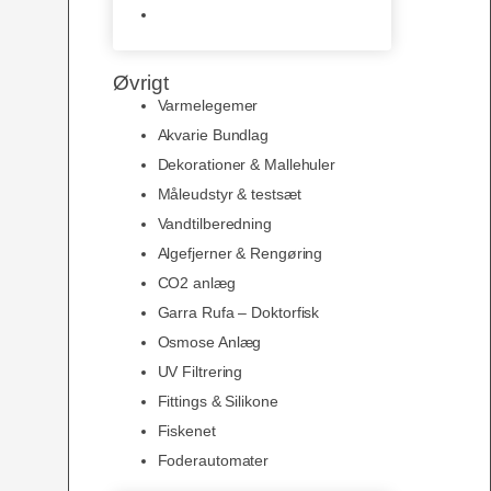
Slimline baggrunde og
plakater
Øvrigt
Varmelegemer
Akvarie Bundlag
Dekorationer & Mallehuler
Måleudstyr & testsæt
Vandtilberedning
Algefjerner & Rengøring
CO2 anlæg
Garra Rufa – Doktorfisk
Osmose Anlæg
UV Filtrering
Fittings & Silikone
Fiskenet
Foderautomater