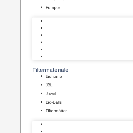
Pumper
Indvendige pumper
Luftpumper
Hængefiltre
Spandpumper
Flowpumper
Pumper
Filtermateriale
Biohome
JBL
Juwel
Bio-Balls
Filtermåtter
Biohome
JBL