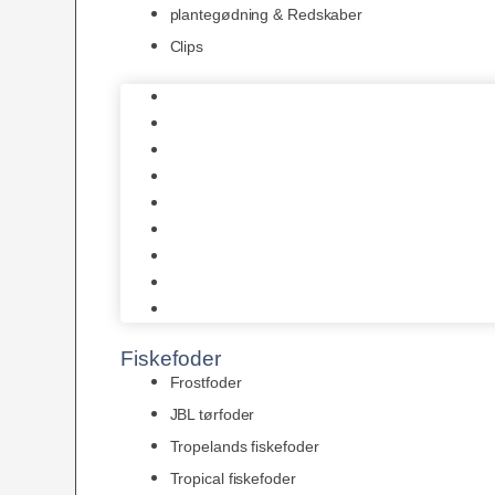
plantegødning & Redskaber
Clips
1-2-Grow/In Vitro
Aqua Decor
AquaFlora
Bundt planter
Moderplanter XL-planter
Planter i potter
Portioner (Mosser, Flydeplanter & Knolde)
plantegødning & Redskaber
Clips
Fiskefoder
Frostfoder
JBL tørfoder
Tropelands fiskefoder
Tropical fiskefoder