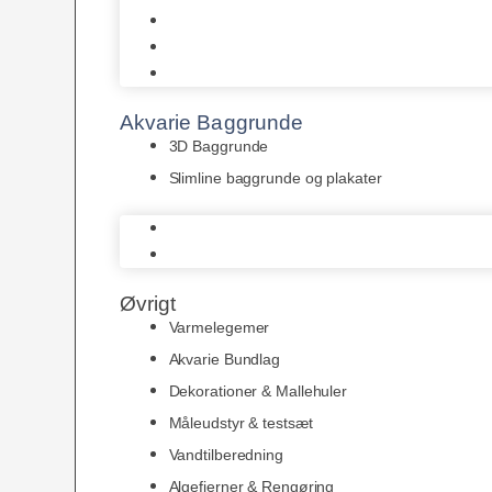
Juwel
Bio-Balls
Filtermåtter
Akvarie Baggrunde
3D Baggrunde
Slimline baggrunde og plakater
3D Baggrunde
Slimline baggrunde og plakater
Øvrigt
Varmelegemer
Akvarie Bundlag
Dekorationer & Mallehuler
Måleudstyr & testsæt
Vandtilberedning
Algefjerner & Rengøring