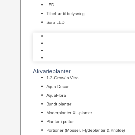
LED
Tilbehør til belysning
Sera LED
Juwel Belysning
LED
Tilbehør til belysning
Sera LED
Akvarieplanter
1-2-Grow/In Vitro
Aqua Decor
AquaFlora
Bundt planter
Moderplanter XL-planter
Planter i potter
Portioner (Mosser, Flydeplanter & Knolde)