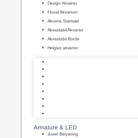
Design Akvarier
Fluval Akvarium
Akvarie Startsæt
Akvastabil Akvarier
Akvastabil Borde
Helglas akvarier
Juwel Akvarier
AquaMedic
Design Akvarier
Fluval Akvarium
Akvarie Startsæt
Akvastabil Akvarier
Akvastabil Borde
Helglas akvarier
Armature & LED
Juwel Belysning