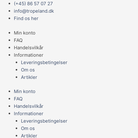
Gå
Main
(+45) 86 57 07 27
til
Menu
info@tropeland.dk
indholdet
Find os her
Min konto
FAQ
Handelsvilkår
Informationer
Leveringsbetingelser
Om os
Artikler
Min konto
FAQ
Handelsvilkår
Informationer
Leveringsbetingelser
Om os
Artikler