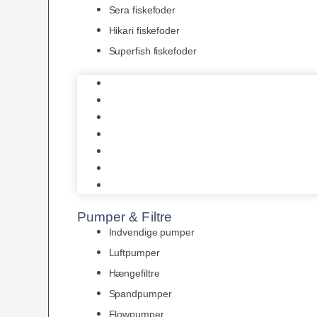
Sera fiskefoder
Hikari fiskefoder
Superfish fiskefoder
Frostfoder
JBL tørfoder
Tropelands fiskefoder
Tropical fiskefoder
Sera fiskefoder
Hikari fiskefoder
Superfish fiskefoder
Pumper & Filtre
Indvendige pumper
Luftpumper
Hængefiltre
Spandpumper
Flowpumper