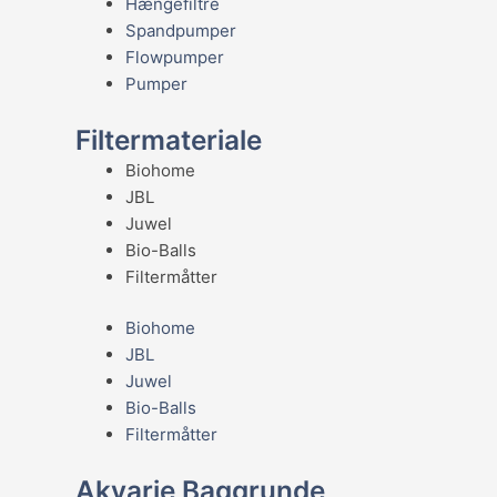
Hængefiltre
Spandpumper
Flowpumper
Pumper
Filtermateriale
Biohome
JBL
Juwel
Bio-Balls
Filtermåtter
Biohome
JBL
Juwel
Bio-Balls
Filtermåtter
Akvarie Baggrunde