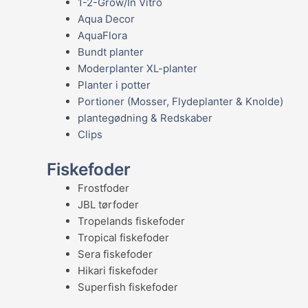
1-2-Grow/In Vitro
Aqua Decor
AquaFlora
Bundt planter
Moderplanter XL-planter
Planter i potter
Portioner (Mosser, Flydeplanter & Knolde)
plantegødning & Redskaber
Clips
Fiskefoder
Frostfoder
JBL tørfoder
Tropelands fiskefoder
Tropical fiskefoder
Sera fiskefoder
Hikari fiskefoder
Superfish fiskefoder