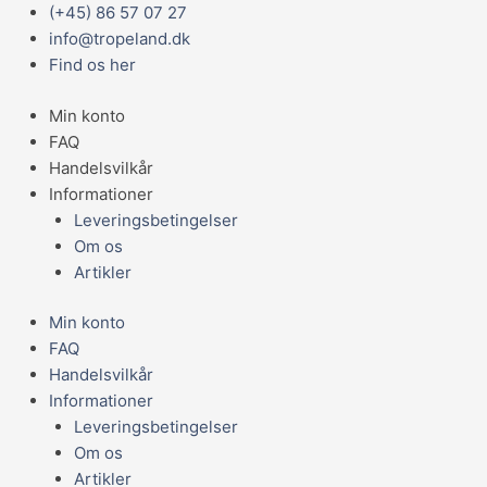
Gå
Main
(+45) 86 57 07 27
til
Menu
info@tropeland.dk
indholdet
Find os her
Min konto
FAQ
Handelsvilkår
Informationer
Leveringsbetingelser
Om os
Artikler
Min konto
FAQ
Handelsvilkår
Informationer
Leveringsbetingelser
Om os
Artikler