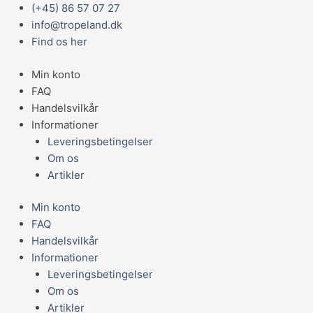
Gå
Main
(+45) 86 57 07 27
Sort
til
Menu
info@tropeland.dk
neon
indholdet
Find os her
"hyphessobrycon
herbertaxelrodi"
Min konto
antal
FAQ
Handelsvilkår
Informationer
Leveringsbetingelser
Om os
Artikler
Min konto
FAQ
Handelsvilkår
Informationer
Leveringsbetingelser
Om os
Artikler