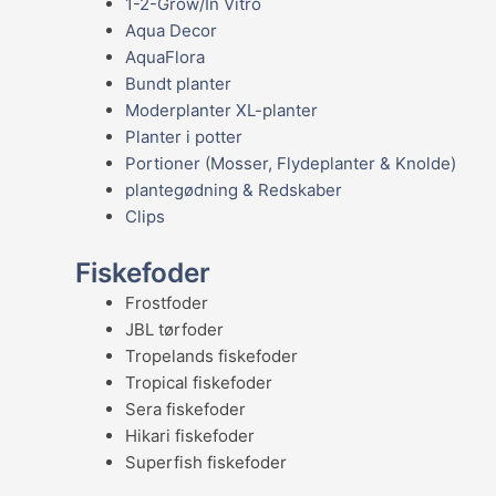
1-2-Grow/In Vitro
Aqua Decor
AquaFlora
Bundt planter
Moderplanter XL-planter
Planter i potter
Portioner (Mosser, Flydeplanter & Knolde)
plantegødning & Redskaber
Clips
Fiskefoder
Frostfoder
JBL tørfoder
Tropelands fiskefoder
Tropical fiskefoder
Sera fiskefoder
Hikari fiskefoder
Superfish fiskefoder