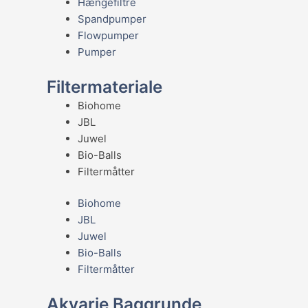
Hængefiltre
Spandpumper
Flowpumper
Pumper
Filtermateriale
Biohome
JBL
Juwel
Bio-Balls
Filtermåtter
Biohome
JBL
Juwel
Bio-Balls
Filtermåtter
Akvarie Baggrunde