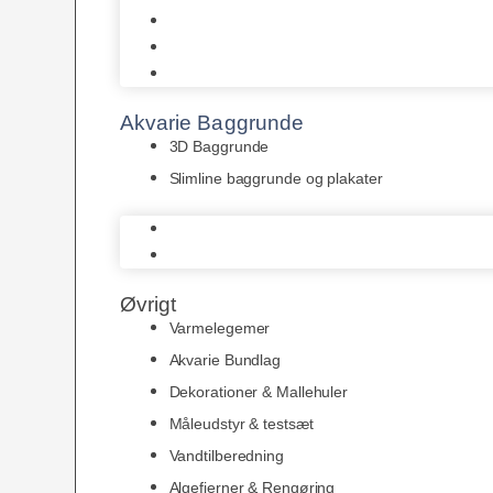
Juwel
Bio-Balls
Filtermåtter
Akvarie Baggrunde
3D Baggrunde
Slimline baggrunde og plakater
3D Baggrunde
Slimline baggrunde og plakater
Øvrigt
Varmelegemer
Akvarie Bundlag
Dekorationer & Mallehuler
Måleudstyr & testsæt
Vandtilberedning
Algefjerner & Rengøring