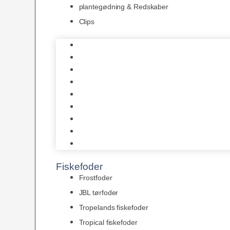
plantegødning & Redskaber
Clips
1-2-Grow/In Vitro
Aqua Decor
AquaFlora
Bundt planter
Moderplanter XL-planter
Planter i potter
Portioner (Mosser, Flydeplanter & Knolde)
plantegødning & Redskaber
Clips
Fiskefoder
Frostfoder
JBL tørfoder
Tropelands fiskefoder
Tropical fiskefoder