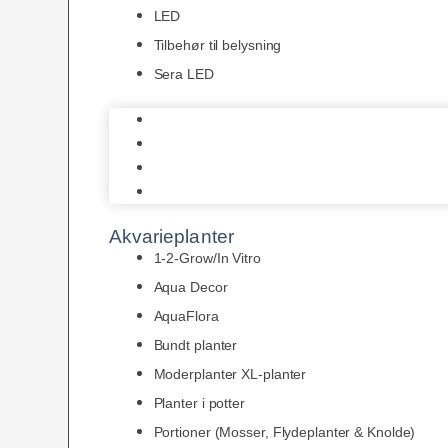
LED
Tilbehør til belysning
Sera LED
Juwel Belysning
LED
Tilbehør til belysning
Sera LED
Akvarieplanter
1-2-Grow/In Vitro
Aqua Decor
AquaFlora
Bundt planter
Moderplanter XL-planter
Planter i potter
Portioner (Mosser, Flydeplanter & Knolde)