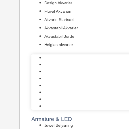
Design Akvarier
Fluval Akvarium
Akvarie Startsæt
Akvastabil Akvarier
Akvastabil Borde
Helglas akvarier
Juwel Akvarier
AquaMedic
Design Akvarier
Fluval Akvarium
Akvarie Startsæt
Akvastabil Akvarier
Akvastabil Borde
Helglas akvarier
Armature & LED
Juwel Belysning