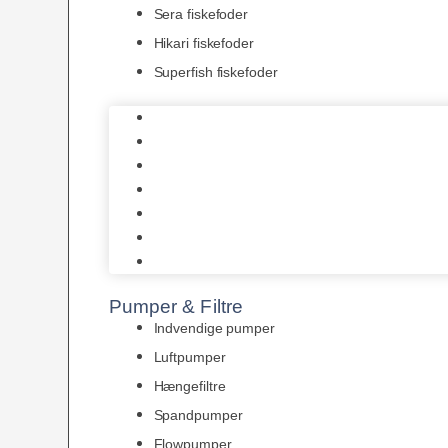
Sera fiskefoder
Hikari fiskefoder
Superfish fiskefoder
Frostfoder
JBL tørfoder
Tropelands fiskefoder
Tropical fiskefoder
Sera fiskefoder
Hikari fiskefoder
Superfish fiskefoder
Pumper & Filtre
Indvendige pumper
Luftpumper
Hængefiltre
Spandpumper
Flowpumper