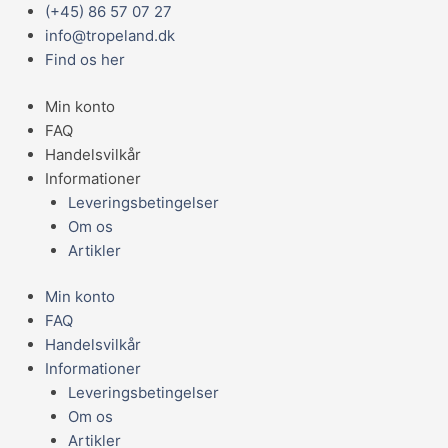
Gå
Main
(+45) 86 57 07 27
til
Menu
info@tropeland.dk
indholdet
Find os her
Min konto
FAQ
Handelsvilkår
Informationer
Leveringsbetingelser
Om os
Artikler
Min konto
FAQ
Handelsvilkår
Informationer
Leveringsbetingelser
Om os
Artikler