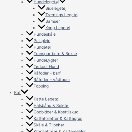
Hundelegetøj
Bidelegetøj
Trænings Legetøj
Bamser
Kong Legetøj
Hundeskåle
Pelspleje
Hundetøj
Transportbure & Bokse
HundeLygter
Tørkost Hund
Råfoder – barf
Råfoder – vådfoder
Topping
Kat
Katte Legetøj
Halsbånd & Seletøj
Godbidder & Kosttilskud
Kattetoiletter & Kattegrus
Skåle & Tilbehør
Kradsetræer & Kattemøbler