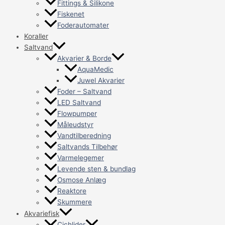
Fittings & Silikone
Fiskenet
Foderautomater
Koraller
Saltvand
Akvarier & Borde
AquaMedic
Juwel Akvarier
Foder – Saltvand
LED Saltvand
Flowpumper
Måleudstyr
Vandtilberedning
Saltvands Tilbehør
Varmelegemer
Levende sten & bundlag
Osmose Anlæg
Reaktore
Skummere
Akvariefisk
Cichlider