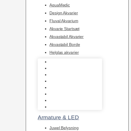
AquaMedic
Design Akvarier
Fluval Akvarium
Akvarie Startsæt
Akvastabil Akvarier
Akvastabil Borde
Helglas akvarier
Juwel Akvarier
AquaMedic
Design Akvarier
Fluval Akvarium
Akvarie Startsæt
Akvastabil Akvarier
Akvastabil Borde
Helglas akvarier
Armature & LED
Juwel Belysning