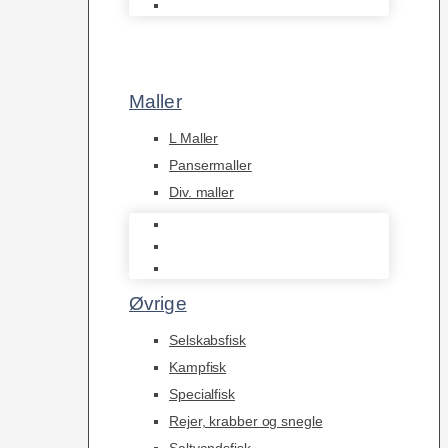
Afrikanske Cichlider
Maller
L Maller
Pansermaller
Div. maller
L Maller
Pansermaller
Div. maller
Øvrige
Selskabsfisk
Kampfisk
Specialfisk
Rejer, krabber og snegle