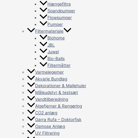
Hængefiltre
Spandpumper
Flowpumper
Pumper
Filtermateriale
Biohome
JBL
Juwel
Bio-Balls
Filtermåtter
Varmelegemer
Akvarie Bundlag
Dekorationer & Mallehuler
Måleudstyr & testsæt
Vandtilberedning
Algefjerner & Rengøring
CO2 anlæg
Garra Rufa – Doktorfisk
Osmose Anlæg
UV Filtrering