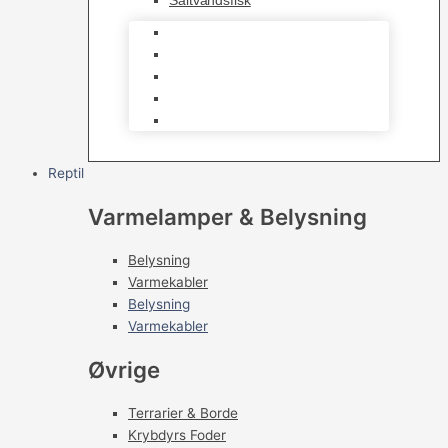
Saltvandsfisk
Selskabsfisk
Kampfisk
Specialfisk
Rejer, krabber og snegle
Saltvandsfisk
Reptil
Varmelamper & Belysning
Belysning
Varmekabler
Belysning
Varmekabler
Øvrige
Terrarier & Borde
Krybdyrs Foder