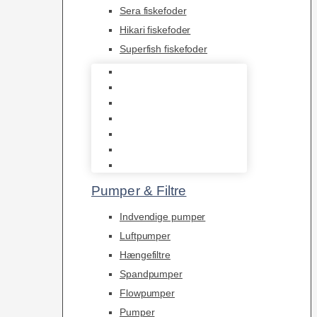
Sera fiskefoder
Hikari fiskefoder
Superfish fiskefoder
Frostfoder
JBL tørfoder
Tropelands fiskefoder
Tropical fiskefoder
Sera fiskefoder
Hikari fiskefoder
Superfish fiskefoder
Pumper & Filtre
Indvendige pumper
Luftpumper
Hængefiltre
Spandpumper
Flowpumper
Pumper