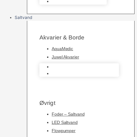
Foderautomater
Saltvand
Akvarier & Borde
AquaMedic
Juwel Akvarier
AquaMedic
Juwel Akvarier
Øvrigt
Foder – Saltvand
LED Saltvand
Flowpumper