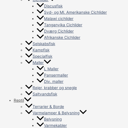
Discusfisk
Syd- og Ml. Amerikanske Cichlider
Malawi cichlider
Tanganyika Cichlider
Dværg Cichlider
Afrikanske Cichlider
Selskabsfisk
Kampfisk
Specialfisk
Maller
L Maller
Pansermaller
Div. maller
Rejer, krabber og snegle
Saltvandsfisk
Reptil
Terrarier & Borde
Varmelamper & Belysning
Belysning
Varmekabler