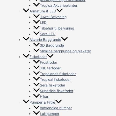
Tropica Akvarieplanter
Armature & LED
Juwel Belysning
LED
Tilbehør til belysning
Sera LED
Akvarie Baggrunde
3D Baggrunde
Slimline baggrunde og plakater
Fiskefoder
Frostfoder
JBL tørfoder
Tropelands fiskefoder
Tropical fiskefoder
Sera fiskefoder
Superfish fiskefoder
Hikari
Pumper & Filtre
Indvendige pumper
Luftpumper