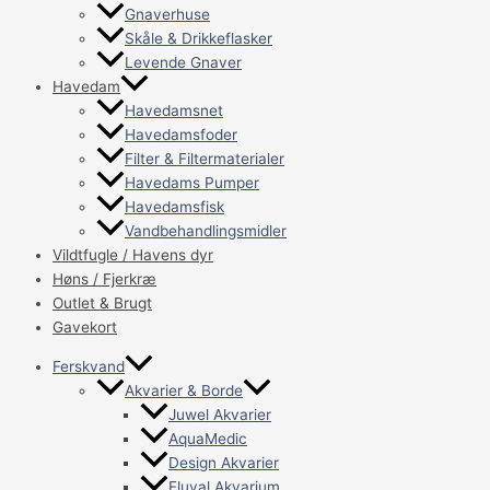
Gnaverhuse
Skåle & Drikkeflasker
Levende Gnaver
Havedam
Havedamsnet
Havedamsfoder
Filter & Filtermaterialer
Havedams Pumper
Havedamsfisk
Vandbehandlingsmidler
Vildtfugle / Havens dyr
Høns / Fjerkræ
Outlet & Brugt
Gavekort
Ferskvand
Akvarier & Borde
Juwel Akvarier
AquaMedic
Design Akvarier
Fluval Akvarium