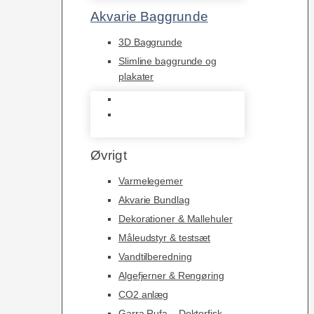
Akvarie Baggrunde
3D Baggrunde
Slimline baggrunde og
plakater
3D Baggrunde
Slimline baggrunde og
plakater
Øvrigt
Varmelegemer
Akvarie Bundlag
Dekorationer & Mallehuler
Måleudstyr & testsæt
Vandtilberedning
Algefjerner & Rengøring
CO2 anlæg
Garra Rufa – Doktorfisk