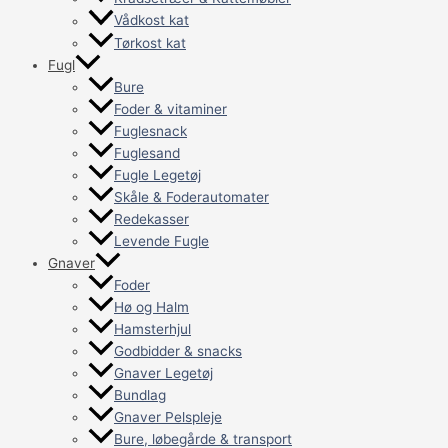
Vådkost kat
Tørkost kat
Fugl
Bure
Foder & vitaminer
Fuglesnack
Fuglesand
Fugle Legetøj
Skåle & Foderautomater
Redekasser
Levende Fugle
Gnaver
Foder
Hø og Halm
Hamsterhjul
Godbidder & snacks
Gnaver Legetøj
Bundlag
Gnaver Pelspleje
Bure, løbegårde & transport