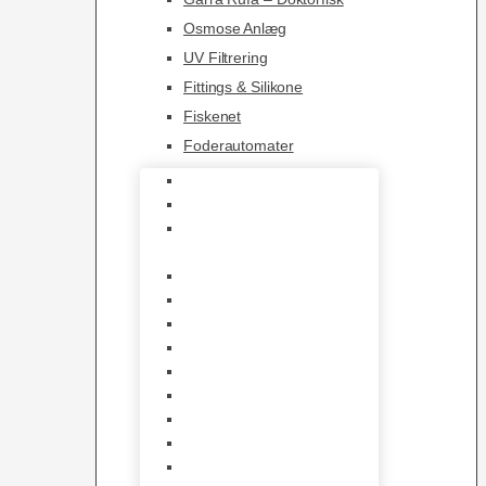
Osmose Anlæg
UV Filtrering
Fittings & Silikone
Fiskenet
Foderautomater
Varmelegemer
Akvarie Bundlag
Dekorationer &
Mallehuler
Måleudstyr & testsæt
Vandtilberedning
Algefjerner & Rengøring
CO2 anlæg
Garra Rufa – Doktorfisk
Osmose Anlæg
UV Filtrering
Fittings & Silikone
Fiskenet