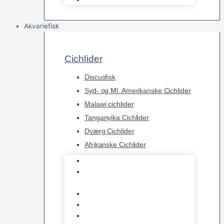
Akvariefisk
Cichlider
Discusfisk
Syd- og Ml. Amerikanske Cichlider
Malawi cichlider
Tanganyika Cichlider
Dværg Cichlider
Afrikanske Cichlider
Discusfisk
Syd- og Ml. Amerikanske
Cichlider
Malawi cichlider
Tanganyika Cichlider
Dværg Cichlider