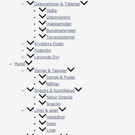
Dekorationer & Tilbehør
Skåle
Udsmykning
Hjælpemidler
Bundmaterialer
Terrarieplanter
Krybdyrs Foder
Foderdyr
Levende Dyr
Hund
Senge & Tæpper
Senge & Puder
Måtter
Snacks & Kosttilskud
Natur Snacks
Snacks
Liner & seler
Halsbånd
Seler
Liner