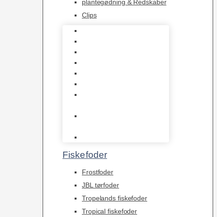
plantegødning & Redskaber
Clips
1-2-Grow/In Vitro
Aqua Decor
AquaFlora
Bundt planter
Moderplanter XL-planter
Planter i potter
Portioner (Mosser,
Flydeplanter & Knolde)
plantegødning &
Redskaber
Clips
Fiskefoder
Frostfoder
JBL tørfoder
Tropelands fiskefoder
Tropical fiskefoder