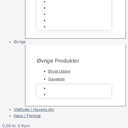
Havedamsfoder
Filter & Filtermaterialer
Havedams Pumper
Havedamsfisk
Vandbehandlingsmidler
Øvrige
Øvrige Produkter
Brugt Udstyr
Gavekort
Brugt Udstyr
Gavekort
Vildfugle / Havens dyr
Høns / Fjerkræ
0,00
kr.
0
Kurv