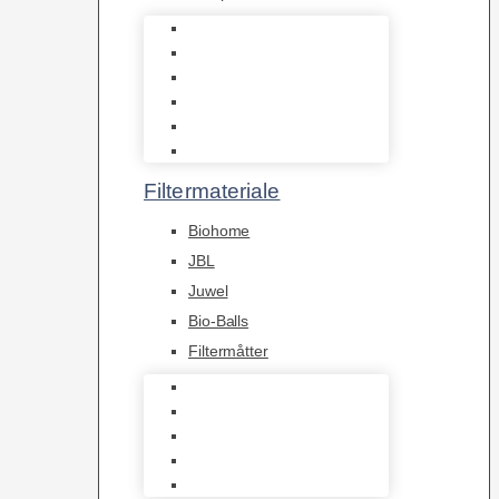
Indvendige pumper
Luftpumper
Hængefiltre
Spandpumper
Flowpumper
Pumper
Filtermateriale
Biohome
JBL
Juwel
Bio-Balls
Filtermåtter
Biohome
JBL
Juwel
Bio-Balls
Filtermåtter