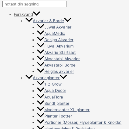
Ferskvand
Akvarier & Borde
Juwel Akvarier
AquaMedic
Design Akvarier
Fluval Akvarium
Akvarie Startsæt
Akvastabil Akvarier
Akvastabil Borde
Helglas akvarier
Akvarieplanter
1-2-Grow
Aqua Decor
AquaFlora
Bundt planter
Moderplanter XL-planter
Planter i potter
Portioner (Mosser, Flydeplanter & Knolde)
plantegødning & Redskaber