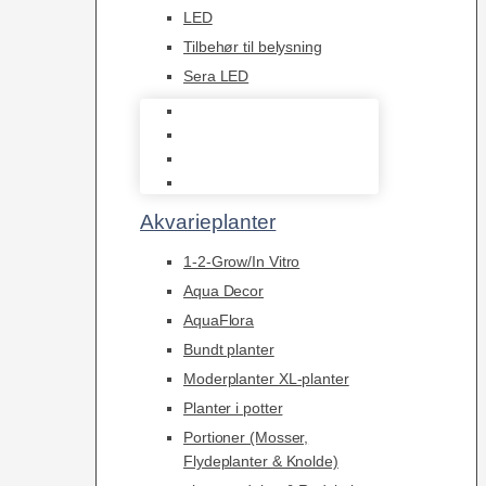
LED
Tilbehør til belysning
Sera LED
Juwel Belysning
LED
Tilbehør til belysning
Sera LED
Akvarieplanter
1-2-Grow/In Vitro
Aqua Decor
AquaFlora
Bundt planter
Moderplanter XL-planter
Planter i potter
Portioner (Mosser,
Flydeplanter & Knolde)