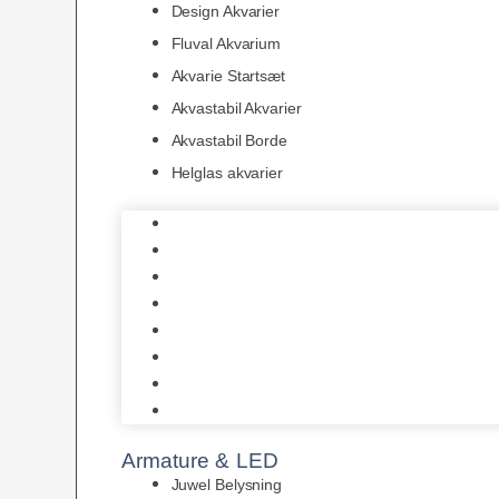
Design Akvarier
Fluval Akvarium
Akvarie Startsæt
Akvastabil Akvarier
Akvastabil Borde
Helglas akvarier
Juwel Akvarier
AquaMedic
Design Akvarier
Fluval Akvarium
Akvarie Startsæt
Akvastabil Akvarier
Akvastabil Borde
Helglas akvarier
Armature & LED
Juwel Belysning