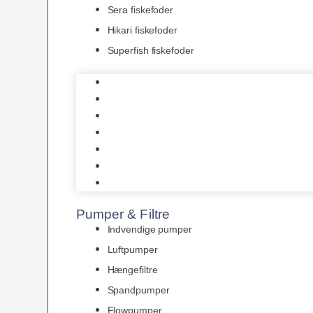
Sera fiskefoder
Hikari fiskefoder
Superfish fiskefoder
Frostfoder
JBL tørfoder
Tropelands fiskefoder
Tropical fiskefoder
Sera fiskefoder
Hikari fiskefoder
Superfish fiskefoder
Pumper & Filtre
Indvendige pumper
Luftpumper
Hængefiltre
Spandpumper
Flowpumper