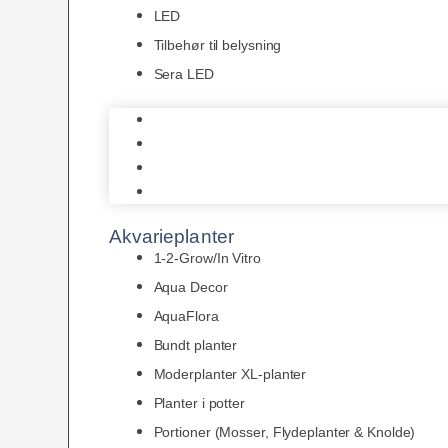
LED
Tilbehør til belysning
Sera LED
Juwel Belysning
LED
Tilbehør til belysning
Sera LED
Akvarieplanter
1-2-Grow/In Vitro
Aqua Decor
AquaFlora
Bundt planter
Moderplanter XL-planter
Planter i potter
Portioner (Mosser, Flydeplanter & Knolde)