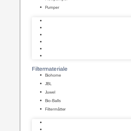
Pumper
Indvendige pumper
Luftpumper
Hængefiltre
Spandpumper
Flowpumper
Pumper
Filtermateriale
Biohome
JBL
Juwel
Bio-Balls
Filtermåtter
Biohome
JBL