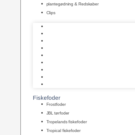
plantegødning & Redskaber
Clips
1-2-Grow/In Vitro
Aqua Decor
AquaFlora
Bundt planter
Moderplanter XL-planter
Planter i potter
Portioner (Mosser, Flydeplanter & Knolde)
plantegødning & Redskaber
Clips
Fiskefoder
Frostfoder
JBL tørfoder
Tropelands fiskefoder
Tropical fiskefoder