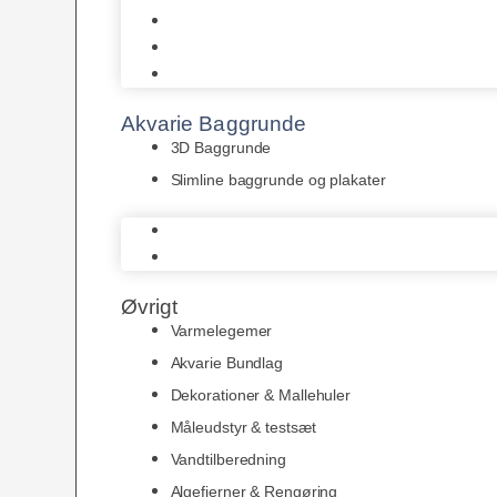
Juwel
Bio-Balls
Filtermåtter
Akvarie Baggrunde
3D Baggrunde
Slimline baggrunde og plakater
3D Baggrunde
Slimline baggrunde og plakater
Øvrigt
Varmelegemer
Akvarie Bundlag
Dekorationer & Mallehuler
Måleudstyr & testsæt
Vandtilberedning
Algefjerner & Rengøring