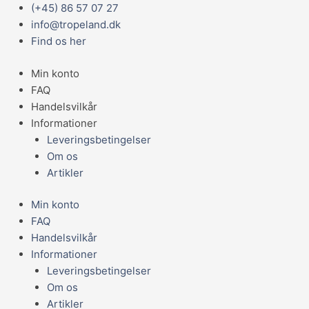
Gå
Main
(+45) 86 57 07 27
Amazon
til
Menu
info@tropeland.dk
kuglefisk
indholdet
Find os her
medium
antal
Min konto
FAQ
Handelsvilkår
Informationer
Leveringsbetingelser
Om os
Artikler
Min konto
FAQ
Handelsvilkår
Informationer
Leveringsbetingelser
Om os
Artikler