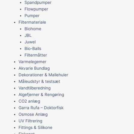
Spandpumper
Flowpumper
Pumper
Filtermateriale
Biohome
JBL
Juwel
Bio-Balls
Filtermåtter
Varmelegemer
Akvarie Bundlag
Dekorationer & Mallehuler
Måleudstyr & testsæt
Vandtilberedning
Algefjerner & Rengøring
CO2 anlæg
Garra Rufa – Doktorfisk
Osmose Anlæg
UV Filtrering
Fittings & Silikone
Fiskenet