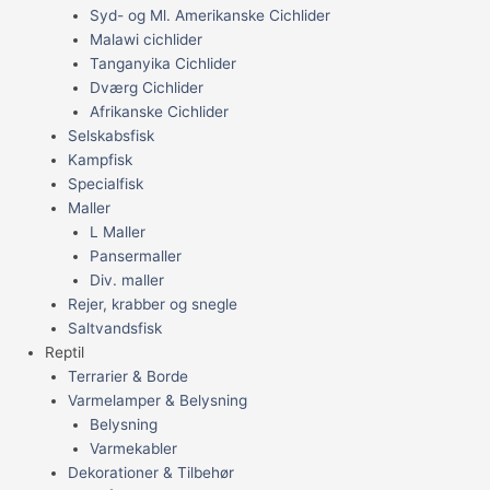
Syd- og Ml. Amerikanske Cichlider
Malawi cichlider
Tanganyika Cichlider
Dværg Cichlider
Afrikanske Cichlider
Selskabsfisk
Kampfisk
Specialfisk
Maller
L Maller
Pansermaller
Div. maller
Rejer, krabber og snegle
Saltvandsfisk
Reptil
Terrarier & Borde
Varmelamper & Belysning
Belysning
Varmekabler
Dekorationer & Tilbehør