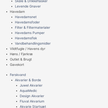
Skåle & Drikkeflasker
Levende Gnaver
Havedam
Havedamsnet
Havedamsfoder
Filter & Filtermaterialer
Havedams Pumper
Havedamsfisk
Vandbehandlingsmidler
Vildtfugle / Havens dyr
Høns / Fjerkræ
Outlet & Brugt
Gavekort
Ferskvand
Akvarier & Borde
Juwel Akvarier
AquaMedic
Design Akvarier
Fluval Akvarium
Akvarie Startsæt