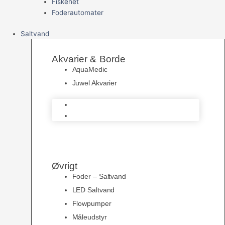
Fiskenet
Foderautomater
Saltvand
Akvarier & Borde
AquaMedic
Juwel Akvarier
AquaMedic
Juwel Akvarier
Øvrigt
Foder – Saltvand
LED Saltvand
Flowpumper
Måleudstyr