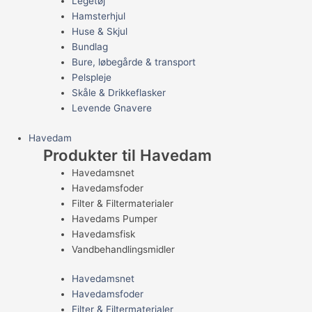
Legetøj
Hamsterhjul
Huse & Skjul
Bundlag
Bure, løbegårde & transport
Pelspleje
Skåle & Drikkeflasker
Levende Gnavere
Havedam
Produkter til Havedam
Havedamsnet
Havedamsfoder
Filter & Filtermaterialer
Havedams Pumper
Havedamsfisk
Vandbehandlingsmidler
Havedamsnet
Havedamsfoder
Filter & Filtermaterialer