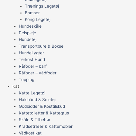
Trænings Legetøj
Bamser
Kong Legetøj
Hundeskåle
Pelspleje
Hundetøj
Transportbure & Bokse
HundeLygter
Tørkost Hund
Råfoder – barf
Råfoder – vådfoder
Topping
Kat
Katte Legetøj
Halsbånd & Seletøj
Godbidder & Kosttilskud
Kattetoiletter & Kattegrus
Skåle & Tilbehør
Kradsetræer & Kattemøbler
Vådkost kat