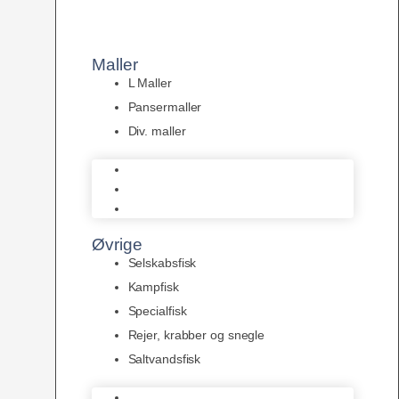
Maller
L Maller
Pansermaller
Div. maller
L Maller
Pansermaller
Div. maller
Øvrige
Selskabsfisk
Kampfisk
Specialfisk
Rejer, krabber og snegle
Saltvandsfisk
Selskabsfisk