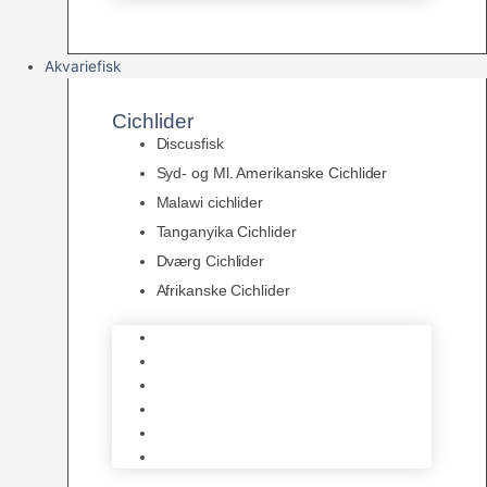
Akvariefisk
Cichlider
Discusfisk
Syd- og Ml. Amerikanske Cichlider
Malawi cichlider
Tanganyika Cichlider
Dværg Cichlider
Afrikanske Cichlider
Discusfisk
Syd- og Ml. Amerikanske Cichlider
Malawi cichlider
Tanganyika Cichlider
Dværg Cichlider
Afrikanske Cichlider