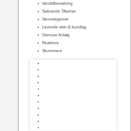
Vandtilberedning
Saltvands Tilbehør
Varmelegemer
Levende sten & bundlag
Osmose Anlæg
Reaktore
Skummere
Foder – Saltvand
LED Saltvand
Flowpumper
Måleudstyr
Vandtilberedning
Saltvands Tilbehør
Varmelegemer
Levende sten & bundlag
Osmose Anlæg
Reaktore
Skummere