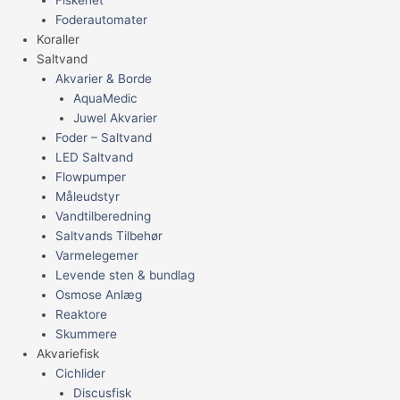
Foderautomater
Koraller
Saltvand
Akvarier & Borde
AquaMedic
Juwel Akvarier
Foder – Saltvand
LED Saltvand
Flowpumper
Måleudstyr
Vandtilberedning
Saltvands Tilbehør
Varmelegemer
Levende sten & bundlag
Osmose Anlæg
Reaktore
Skummere
Akvariefisk
Cichlider
Discusfisk