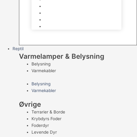
Kampfisk
Specialfisk
Rejer, krabber og snegle
Saltvandsfisk
Reptil
Varmelamper & Belysning
Belysning
Varmekabler
Belysning
Varmekabler
Øvrige
Terrarier & Borde
Krybdyrs Foder
Foderdyr
Levende Dyr