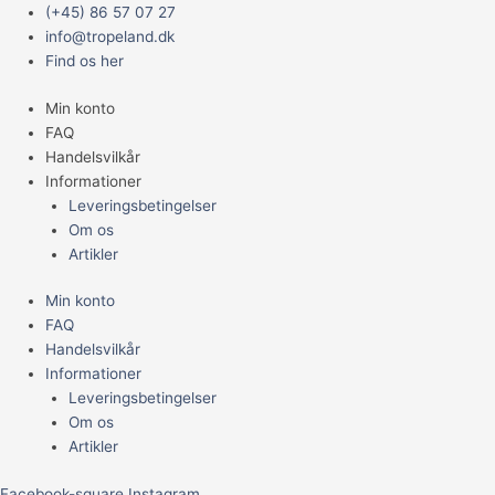
Gå
Main
Channa
(+45) 86 57 07 27
til
Menu
aurantimaculata
info@tropeland.dk
indholdet
25
Find os her
cm
Min konto
antal
FAQ
Handelsvilkår
Informationer
Leveringsbetingelser
Om os
Artikler
Min konto
FAQ
Handelsvilkår
Informationer
Leveringsbetingelser
Om os
Artikler
Facebook-square
Instagram