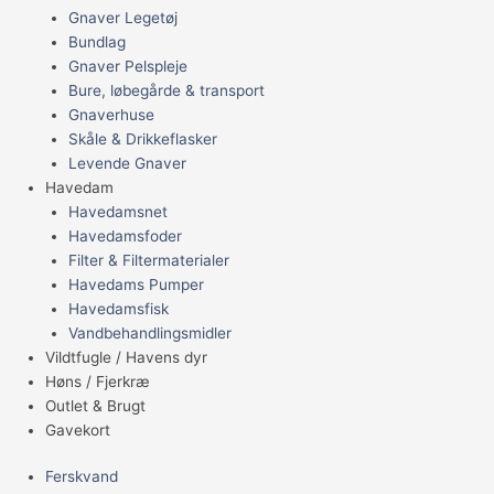
Gnaver Legetøj
Bundlag
Gnaver Pelspleje
Bure, løbegårde & transport
Gnaverhuse
Skåle & Drikkeflasker
Levende Gnaver
Havedam
Havedamsnet
Havedamsfoder
Filter & Filtermaterialer
Havedams Pumper
Havedamsfisk
Vandbehandlingsmidler
Vildtfugle / Havens dyr
Høns / Fjerkræ
Outlet & Brugt
Gavekort
Ferskvand