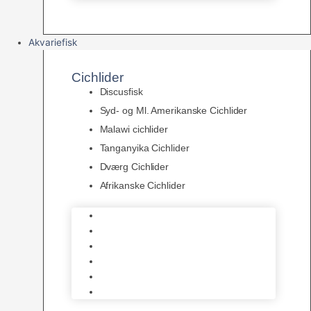
Akvariefisk
Cichlider
Discusfisk
Syd- og Ml. Amerikanske Cichlider
Malawi cichlider
Tanganyika Cichlider
Dværg Cichlider
Afrikanske Cichlider
Discusfisk
Syd- og Ml. Amerikanske Cichlider
Malawi cichlider
Tanganyika Cichlider
Dværg Cichlider
Afrikanske Cichlider