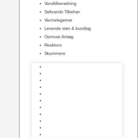
Vandtilberedning
Saltvands Tilbehør
Varmelegemer
Levende sten & bundlag
Osmose Anlæg
Reaktore
Skummere
Foder – Saltvand
LED Saltvand
Flowpumper
Måleudstyr
Vandtilberedning
Saltvands Tilbehør
Varmelegemer
Levende sten & bundlag
Osmose Anlæg
Reaktore
Skummere