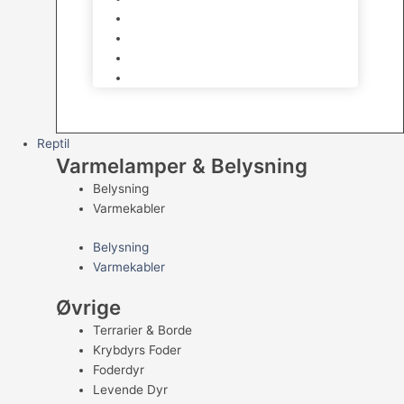
Kampfisk
Specialfisk
Rejer, krabber og snegle
Saltvandsfisk
Reptil
Varmelamper & Belysning
Belysning
Varmekabler
Belysning
Varmekabler
Øvrige
Terrarier & Borde
Krybdyrs Foder
Foderdyr
Levende Dyr