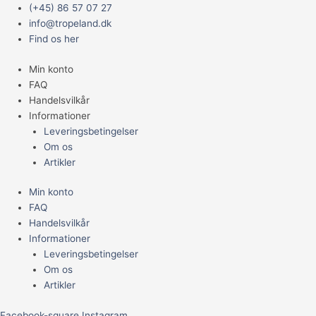
Gå
Main
(+45) 86 57 07 27
til
Menu
info@tropeland.dk
indholdet
Find os her
Min konto
FAQ
Handelsvilkår
Informationer
Leveringsbetingelser
Om os
Artikler
Min konto
FAQ
Handelsvilkår
Informationer
Leveringsbetingelser
Om os
Artikler
Facebook-square
Instagram