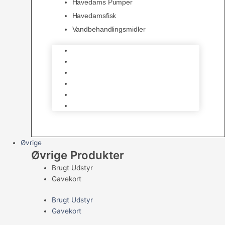
Havedams Pumper
Havedamsfisk
Vandbehandlingsmidler
Havedamsnet
Havedamsfoder
Filter & Filtermaterialer
Havedams Pumper
Havedamsfisk
Vandbehandlingsmidler
Øvrige
Øvrige Produkter
Brugt Udstyr
Gavekort
Brugt Udstyr
Gavekort