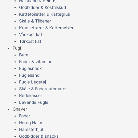
Halsbånd & Seletøj
Godbidder & Kosttilskud
Kattetoiletter & Kattegrus
Skåle & Tilbehør
Kradsetræer & Kattemøbler
Vådkost kat
Tørkost kat
Fugl
Bure
Foder & vitaminer
Fuglesnack
Fuglesand
Fugle Legetøj
Skåle & Foderautomater
Redekasser
Levende Fugle
Gnaver
Foder
Hø og Halm
Hamsterhjul
Godbidder & snacks