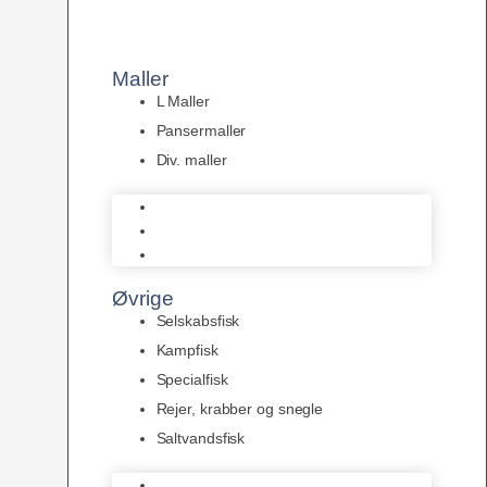
Maller
L Maller
Pansermaller
Div. maller
L Maller
Pansermaller
Div. maller
Øvrige
Selskabsfisk
Kampfisk
Specialfisk
Rejer, krabber og snegle
Saltvandsfisk
Selskabsfisk