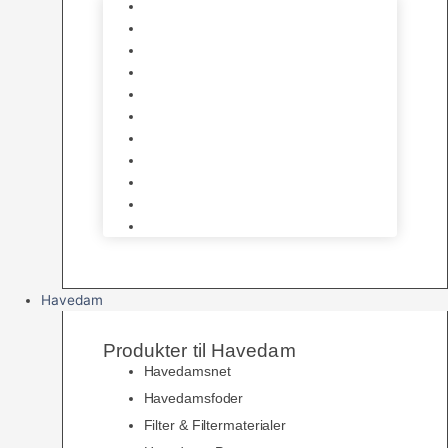
Foder
Hø og Halm
Godbidder & Snacks
Legetøj
Hamsterhjul
Huse & Skjul
Bundlag
Bure, løbegårde & transport
Pelspleje
Skåle & Drikkeflasker
Levende Gnavere
Havedam
Produkter til Havedam
Havedamsnet
Havedamsfoder
Filter & Filtermaterialer