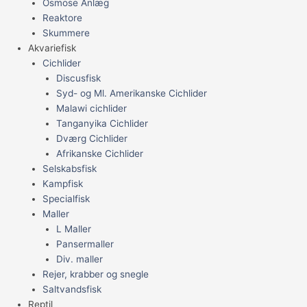
Osmose Anlæg
Reaktore
Skummere
Akvariefisk
Cichlider
Discusfisk
Syd- og Ml. Amerikanske Cichlider
Malawi cichlider
Tanganyika Cichlider
Dværg Cichlider
Afrikanske Cichlider
Selskabsfisk
Kampfisk
Specialfisk
Maller
L Maller
Pansermaller
Div. maller
Rejer, krabber og snegle
Saltvandsfisk
Reptil