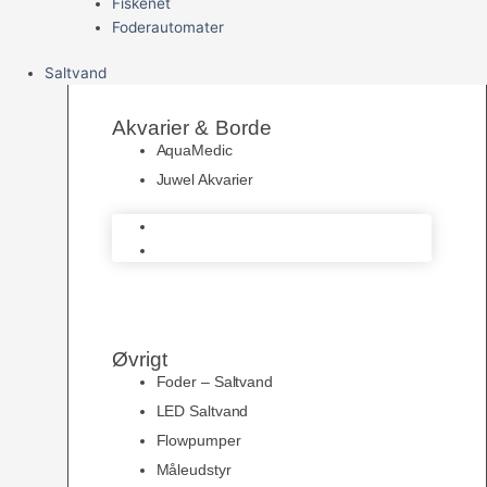
Fiskenet
Foderautomater
Saltvand
Akvarier & Borde
AquaMedic
Juwel Akvarier
AquaMedic
Juwel Akvarier
Øvrigt
Foder – Saltvand
LED Saltvand
Flowpumper
Måleudstyr