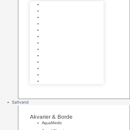
Varmelegemer
Akvarie Bundlag
Dekorationer & Mallehuler
Måleudstyr & testsæt
Vandtilberedning
Algefjerner & Rengøring
CO2 anlæg
Garra Rufa – Doktorfisk
Osmose Anlæg
UV Filtrering
Fittings & Silikone
Fiskenet
Foderautomater
Saltvand
Akvarier & Borde
AquaMedic