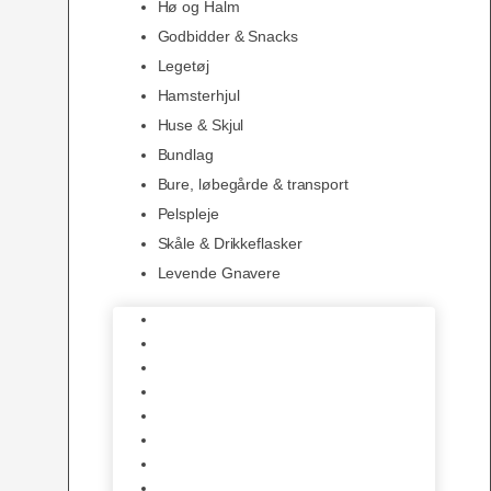
Hø og Halm
Godbidder & Snacks
Legetøj
Hamsterhjul
Huse & Skjul
Bundlag
Bure, løbegårde & transport
Pelspleje
Skåle & Drikkeflasker
Levende Gnavere
Foder
Hø og Halm
Godbidder & Snacks
Legetøj
Hamsterhjul
Huse & Skjul
Bundlag
Bure, løbegårde & transport