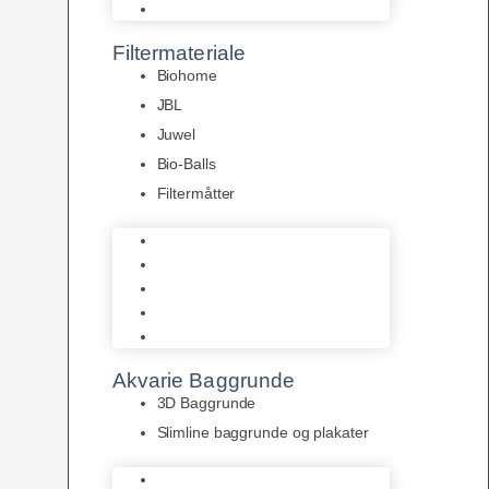
Pumper
Filtermateriale
Biohome
JBL
Juwel
Bio-Balls
Filtermåtter
Biohome
JBL
Juwel
Bio-Balls
Filtermåtter
Akvarie Baggrunde
3D Baggrunde
Slimline baggrunde og plakater
3D Baggrunde