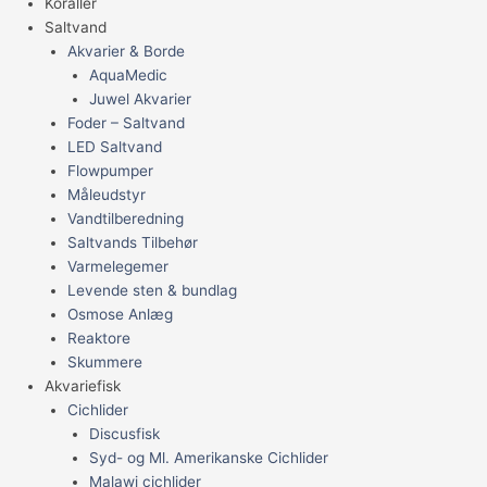
Koraller
Saltvand
Akvarier & Borde
AquaMedic
Juwel Akvarier
Foder – Saltvand
LED Saltvand
Flowpumper
Måleudstyr
Vandtilberedning
Saltvands Tilbehør
Varmelegemer
Levende sten & bundlag
Osmose Anlæg
Reaktore
Skummere
Akvariefisk
Cichlider
Discusfisk
Syd- og Ml. Amerikanske Cichlider
Malawi cichlider