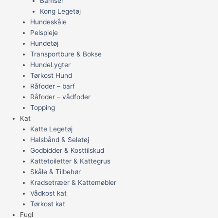
Bamser
Kong Legetøj
Hundeskåle
Pelspleje
Hundetøj
Transportbure & Bokse
HundeLygter
Tørkost Hund
Råfoder – barf
Råfoder – vådfoder
Topping
Kat
Katte Legetøj
Halsbånd & Seletøj
Godbidder & Kosttilskud
Kattetoiletter & Kattegrus
Skåle & Tilbehør
Kradsetræer & Kattemøbler
Vådkost kat
Tørkost kat
Fugl