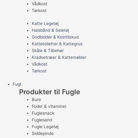
Vådkost
Tørkost
Katte Legetøj
Halsbånd & Seletøj
Godbidder & Kosttilskud
Kattetoiletter & Kattegrus
Skåle & Tilbehør
Kradsetræer & Kattemøbler
Vådkost
Tørkost
Fugl
Produkter til Fugle
Bure
Foder & vitaminer
Fuglesnack
Fuglesand
Fugle Legetøj
Siddepinde