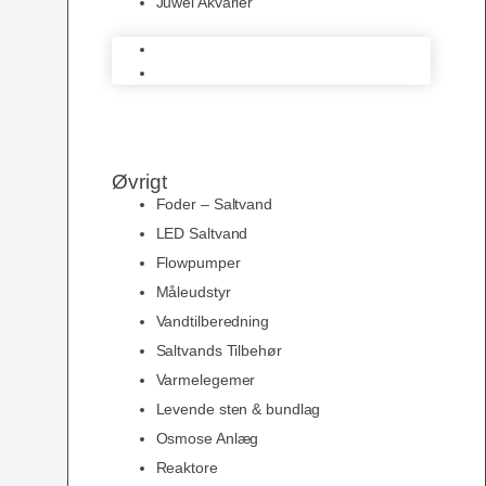
Juwel Akvarier
AquaMedic
Juwel Akvarier
Øvrigt
Foder – Saltvand
LED Saltvand
Flowpumper
Måleudstyr
Vandtilberedning
Saltvands Tilbehør
Varmelegemer
Levende sten & bundlag
Osmose Anlæg
Reaktore