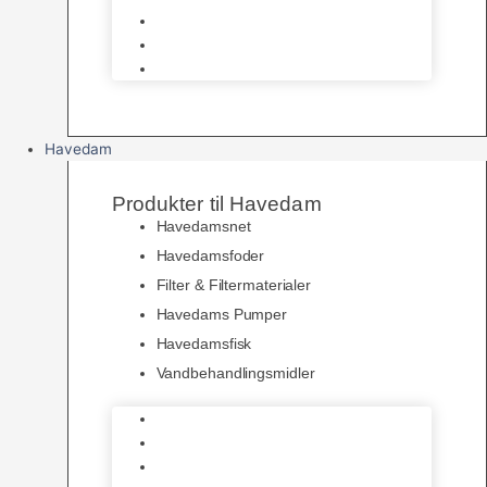
Pelspleje
Skåle & Drikkeflasker
Levende Gnavere
Havedam
Produkter til Havedam
Havedamsnet
Havedamsfoder
Filter & Filtermaterialer
Havedams Pumper
Havedamsfisk
Vandbehandlingsmidler
Havedamsnet
Havedamsfoder
Filter & Filtermaterialer