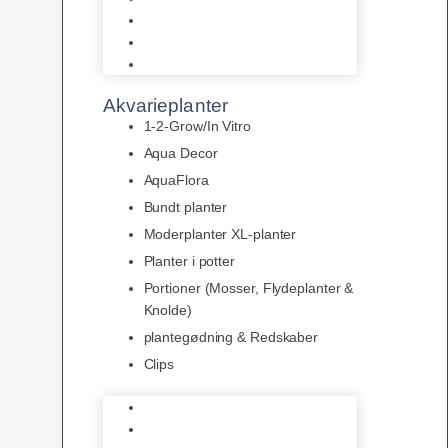
LED
Tilbehør til belysning
Sera LED
Akvarieplanter
1-2-Grow/In Vitro
Aqua Decor
AquaFlora
Bundt planter
Moderplanter XL-planter
Planter i potter
Portioner (Mosser, Flydeplanter &
Knolde)
plantegødning & Redskaber
Clips
1-2-Grow/In Vitro
Aqua Decor