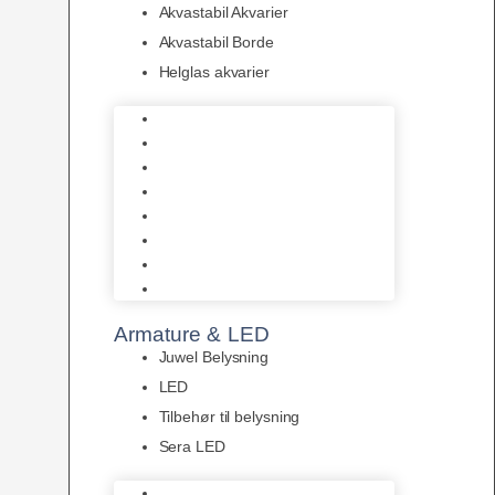
Akvastabil Akvarier
Akvastabil Borde
Helglas akvarier
Juwel Akvarier
AquaMedic
Design Akvarier
Fluval Akvarium
Akvarie Startsæt
Akvastabil Akvarier
Akvastabil Borde
Helglas akvarier
Armature & LED
Juwel Belysning
LED
Tilbehør til belysning
Sera LED
Juwel Belysning