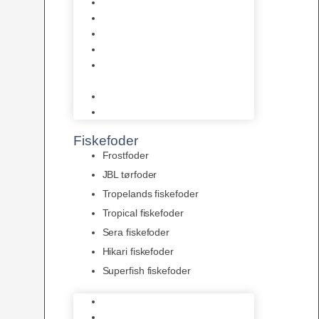
AquaFlora
Bundt planter
Moderplanter XL-planter
Planter i potter
Portioner (Mosser, Flydeplanter
& Knolde)
plantegødning & Redskaber
Clips
Fiskefoder
Frostfoder
JBL tørfoder
Tropelands fiskefoder
Tropical fiskefoder
Sera fiskefoder
Hikari fiskefoder
Superfish fiskefoder
Frostfoder
JBL tørfoder