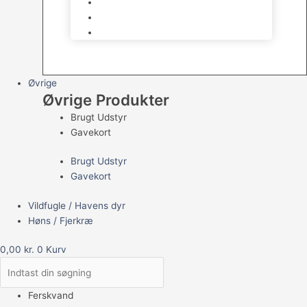
Havedams Pumper
Havedamsfisk
Vandbehandlingsmidler
Øvrige
Øvrige Produkter
Brugt Udstyr
Gavekort
Brugt Udstyr
Gavekort
Vildfugle / Havens dyr
Høns / Fjerkræ
0,00
kr.
0
Kurv
Ferskvand