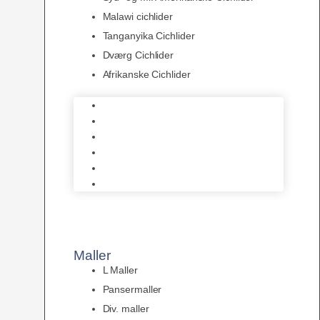
Malawi cichlider
Tanganyika Cichlider
Dværg Cichlider
Afrikanske Cichlider
Discusfisk
Syd- og Ml. Amerikanske Cichlider
Malawi cichlider
Tanganyika Cichlider
Dværg Cichlider
Afrikanske Cichlider
Maller
L Maller
Pansermaller
Div. maller