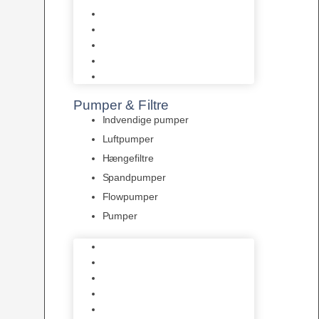
Tropelands fiskefoder
Tropical fiskefoder
Sera fiskefoder
Hikari fiskefoder
Superfish fiskefoder
Pumper & Filtre
Indvendige pumper
Luftpumper
Hængefiltre
Spandpumper
Flowpumper
Pumper
Indvendige pumper
Luftpumper
Hængefiltre
Spandpumper
Flowpumper