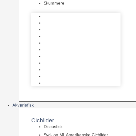
Skummere
Foder – Saltvand
LED Saltvand
Flowpumper
Måleudstyr
Vandtilberedning
Saltvands Tilbehør
Varmelegemer
Levende sten & bundlag
Osmose Anlæg
Reaktore
Skummere
Akvariefisk
Cichlider
Discusfisk
Syd- og Ml. Amerikanske Cichlider