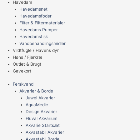
Havedam
Havedamsnet
Havedamsfoder
Filter & Filtermaterialer
Havedams Pumper
Havedamsfisk
Vandbehandlingsmidler
Vildtfugle / Havens dyr
Høns / Fjerkræ
Outlet & Brugt
Gavekort
Ferskvand
Akvarier & Borde
Juwel Akvarier
AquaMedic
Design Akvarier
Fluval Akvarium
Akvarie Startsæt
Akvastabil Akvarier
Akvastabil Borde