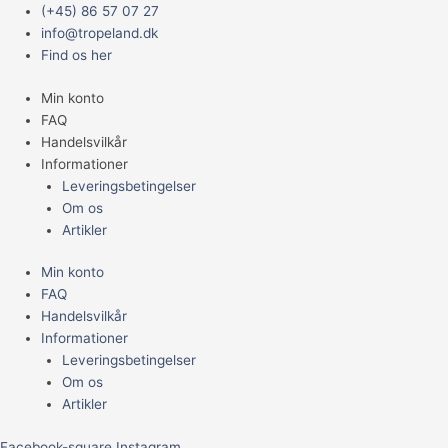
Gå
Main
(+45) 86 57 07 27
til
Menu
info@tropeland.dk
indholdet
Find os her
Min konto
FAQ
Handelsvilkår
Informationer
Leveringsbetingelser
Om os
Artikler
Min konto
FAQ
Handelsvilkår
Informationer
Leveringsbetingelser
Om os
Artikler
Facebook-square
Instagram