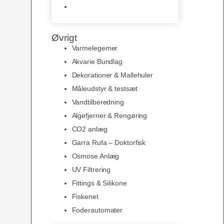
Slimline baggrunde og
plakater
Øvrigt
Varmelegemer
Akvarie Bundlag
Dekorationer & Mallehuler
Måleudstyr & testsæt
Vandtilberedning
Algefjerner & Rengøring
CO2 anlæg
Garra Rufa – Doktorfisk
Osmose Anlæg
UV Filtrering
Fittings & Silikone
Fiskenet
Foderautomater