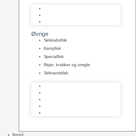
L Maller
Pansermaller
Div. maller
Øvrige
Selskabsfisk
Kampfisk
Specialfisk
Rejer, krabber og snegle
Saltvandsfisk
Selskabsfisk
Kampfisk
Specialfisk
Rejer, krabber og snegle
Saltvandsfisk
Reptil