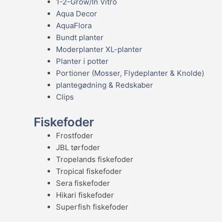
1-2-Grow/In Vitro
Aqua Decor
AquaFlora
Bundt planter
Moderplanter XL-planter
Planter i potter
Portioner (Mosser, Flydeplanter & Knolde)
plantegødning & Redskaber
Clips
Fiskefoder
Frostfoder
JBL tørfoder
Tropelands fiskefoder
Tropical fiskefoder
Sera fiskefoder
Hikari fiskefoder
Superfish fiskefoder