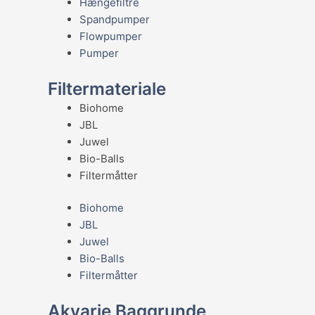
Hængefiltre
Spandpumper
Flowpumper
Pumper
Filtermateriale
Biohome
JBL
Juwel
Bio-Balls
Filtermåtter
Biohome
JBL
Juwel
Bio-Balls
Filtermåtter
Akvarie Baggrunde