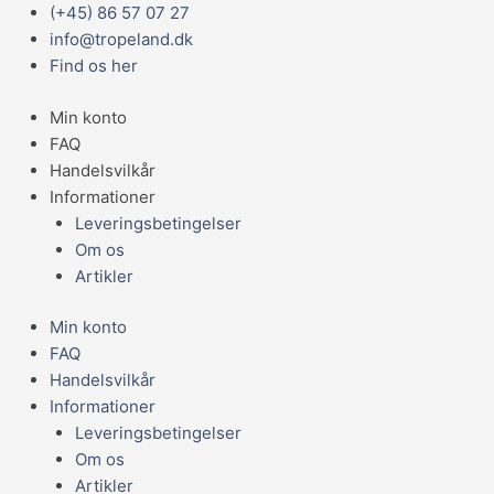
Gå
Main
(+45) 86 57 07 27
til
Menu
info@tropeland.dk
indholdet
Find os her
Min konto
FAQ
Handelsvilkår
Informationer
Leveringsbetingelser
Om os
Artikler
Min konto
FAQ
Handelsvilkår
Informationer
Leveringsbetingelser
Om os
Artikler