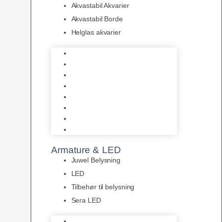
Akvastabil Akvarier
Akvastabil Borde
Helglas akvarier
Juwel Akvarier
AquaMedic
Design Akvarier
Fluval Akvarium
Akvarie Startsæt
Akvastabil Akvarier
Akvastabil Borde
Helglas akvarier
Armature & LED
Juwel Belysning
LED
Tilbehør til belysning
Sera LED
Juwel Belysning