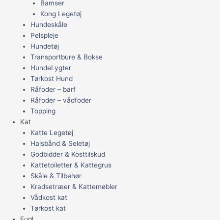
Bamser
Kong Legetøj
Hundeskåle
Pelspleje
Hundetøj
Transportbure & Bokse
HundeLygter
Tørkost Hund
Råfoder – barf
Råfoder – vådfoder
Topping
Kat
Katte Legetøj
Halsbånd & Seletøj
Godbidder & Kosttilskud
Kattetoiletter & Kattegrus
Skåle & Tilbehør
Kradsetræer & Kattemøbler
Vådkost kat
Tørkost kat
Fugl