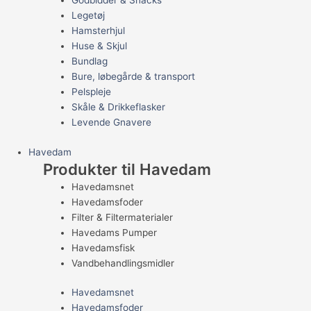
Godbidder & Snacks
Legetøj
Hamsterhjul
Huse & Skjul
Bundlag
Bure, løbegårde & transport
Pelspleje
Skåle & Drikkeflasker
Levende Gnavere
Havedam
Produkter til Havedam
Havedamsnet
Havedamsfoder
Filter & Filtermaterialer
Havedams Pumper
Havedamsfisk
Vandbehandlingsmidler
Havedamsnet
Havedamsfoder