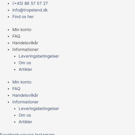
Gå
Main
(+45) 86 57 07 27
til
Menu
info@tropeland.dk
indholdet
Find os her
Min konto
FAQ
Handelsvilkår
Informationer
Leveringsbetingelser
Om os
Artikler
Min konto
FAQ
Handelsvilkår
Informationer
Leveringsbetingelser
Om os
Artikler
Facebook-square
Instagram