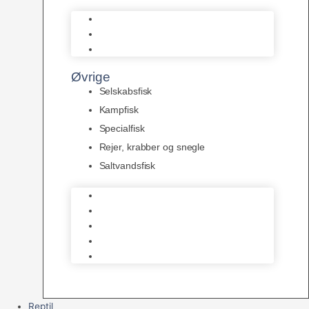
L Maller
Pansermaller
Div. maller
Øvrige
Selskabsfisk
Kampfisk
Specialfisk
Rejer, krabber og snegle
Saltvandsfisk
Selskabsfisk
Kampfisk
Specialfisk
Rejer, krabber og snegle
Saltvandsfisk
Reptil