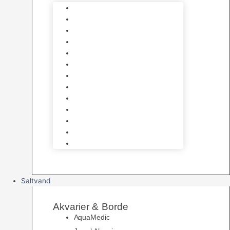
Varmelegemer
Akvarie Bundlag
Dekorationer & Mallehuler
Måleudstyr & testsæt
Vandtilberedning
Algefjerner & Rengøring
CO2 anlæg
Garra Rufa – Doktorfisk
Osmose Anlæg
UV Filtrering
Fittings & Silikone
Fiskenet
Foderautomater
Saltvand
Akvarier & Borde
AquaMedic