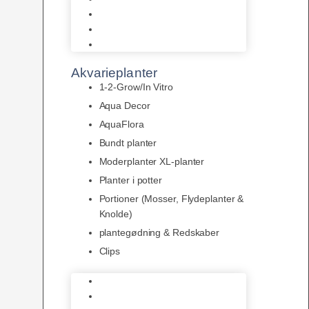
LED
Tilbehør til belysning
Sera LED
Akvarieplanter
1-2-Grow/In Vitro
Aqua Decor
AquaFlora
Bundt planter
Moderplanter XL-planter
Planter i potter
Portioner (Mosser, Flydeplanter &
Knolde)
plantegødning & Redskaber
Clips
1-2-Grow/In Vitro
Aqua Decor