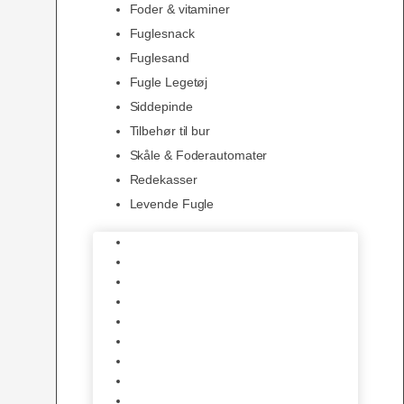
Foder & vitaminer
Fuglesnack
Fuglesand
Fugle Legetøj
Siddepinde
Tilbehør til bur
Skåle & Foderautomater
Redekasser
Levende Fugle
Bure
Foder & vitaminer
Fuglesnack
Fuglesand
Fugle Legetøj
Siddepinde
Tilbehør til bur
Skåle & Foderautomater
Redekasser