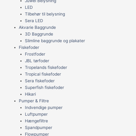
Juwel Belysning
LED
Tilbehør til belysning
Sera LED
Akvarie Baggrunde
3D Baggrunde
Slimline baggrunde og plakater
Fiskefoder
Frostfoder
JBL tørfoder
Tropelands fiskefoder
Tropical fiskefoder
Sera fiskefoder
Superfish fiskefoder
Hikari
Pumper & Filtre
Indvendige pumper
Luftpumper
Hængefiltre
Spandpumper
Flowpumper