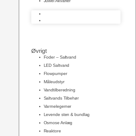
Juwel Akvarier
AquaMedic
Juwel Akvarier
Øvrigt
Foder – Saltvand
LED Saltvand
Flowpumper
Måleudstyr
Vandtilberedning
Saltvands Tilbehør
Varmelegemer
Levende sten & bundlag
Osmose Anlæg
Reaktore