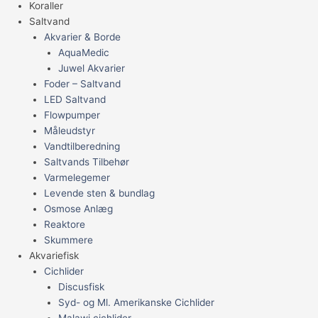
Koraller
Saltvand
Akvarier & Borde
AquaMedic
Juwel Akvarier
Foder – Saltvand
LED Saltvand
Flowpumper
Måleudstyr
Vandtilberedning
Saltvands Tilbehør
Varmelegemer
Levende sten & bundlag
Osmose Anlæg
Reaktore
Skummere
Akvariefisk
Cichlider
Discusfisk
Syd- og Ml. Amerikanske Cichlider
Malawi cichlider