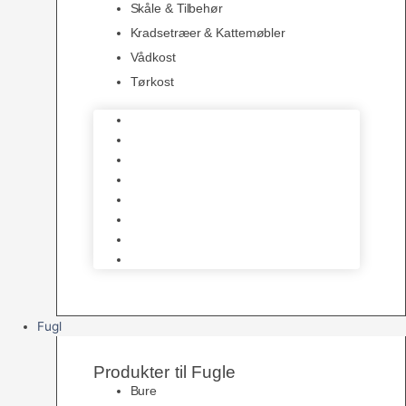
Skåle & Tilbehør
Kradsetræer & Kattemøbler
Vådkost
Tørkost
Katte Legetøj
Halsbånd & Seletøj
Godbidder & Kosttilskud
Kattetoiletter & Kattegrus
Skåle & Tilbehør
Kradsetræer & Kattemøbler
Vådkost
Tørkost
Fugl
Produkter til Fugle
Bure