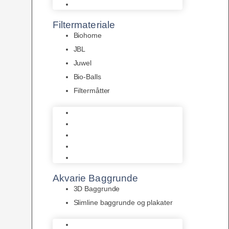
Pumper
Filtermateriale
Biohome
JBL
Juwel
Bio-Balls
Filtermåtter
Biohome
JBL
Juwel
Bio-Balls
Filtermåtter
Akvarie Baggrunde
3D Baggrunde
Slimline baggrunde og plakater
3D Baggrunde