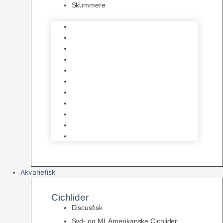
Skummere
Foder – Saltvand
LED Saltvand
Flowpumper
Måleudstyr
Vandtilberedning
Saltvands Tilbehør
Varmelegemer
Levende sten & bundlag
Osmose Anlæg
Reaktore
Skummere
Akvariefisk
Cichlider
Discusfisk
Syd- og Ml. Amerikanske Cichlider