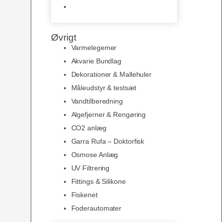
Slimline baggrunde og
plakater
Øvrigt
Varmelegemer
Akvarie Bundlag
Dekorationer & Mallehuler
Måleudstyr & testsæt
Vandtilberedning
Algefjerner & Rengøring
CO2 anlæg
Garra Rufa – Doktorfisk
Osmose Anlæg
UV Filtrering
Fittings & Silikone
Fiskenet
Foderautomater