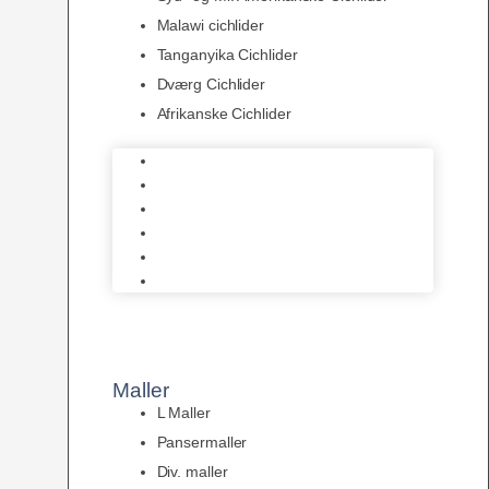
Malawi cichlider
Tanganyika Cichlider
Dværg Cichlider
Afrikanske Cichlider
Discusfisk
Syd- og Ml. Amerikanske Cichlider
Malawi cichlider
Tanganyika Cichlider
Dværg Cichlider
Afrikanske Cichlider
Maller
L Maller
Pansermaller
Div. maller