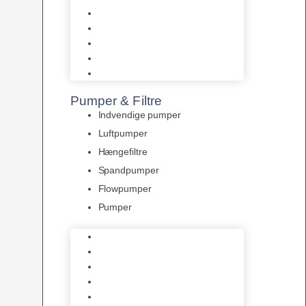
Tropelands fiskefoder
Tropical fiskefoder
Sera fiskefoder
Hikari fiskefoder
Superfish fiskefoder
Pumper & Filtre
Indvendige pumper
Luftpumper
Hængefiltre
Spandpumper
Flowpumper
Pumper
Indvendige pumper
Luftpumper
Hængefiltre
Spandpumper
Flowpumper