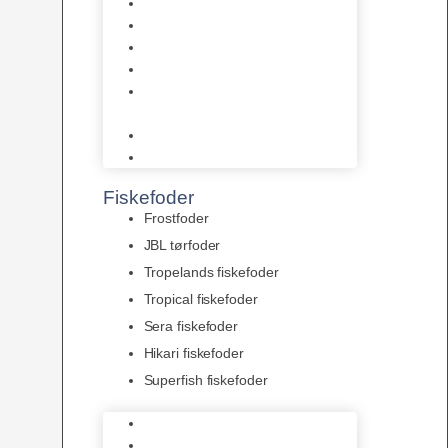
AquaFlora
Bundt planter
Moderplanter XL-planter
Planter i potter
Portioner (Mosser, Flydeplanter
& Knolde)
plantegødning & Redskaber
Clips
Fiskefoder
Frostfoder
JBL tørfoder
Tropelands fiskefoder
Tropical fiskefoder
Sera fiskefoder
Hikari fiskefoder
Superfish fiskefoder
Frostfoder
JBL tørfoder