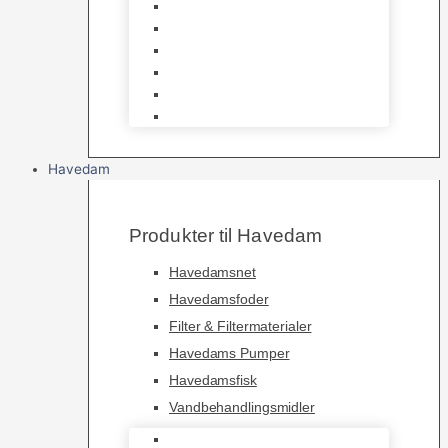
Huse & Skjul
Bundlag
Bure, løbegårde & transport
Pelspleje
Skåle & Drikkeflasker
Levende Gnavere
Havedam
Produkter til Havedam
Havedamsnet
Havedamsfoder
Filter & Filtermaterialer
Havedams Pumper
Havedamsfisk
Vandbehandlingsmidler
Havedamsnet