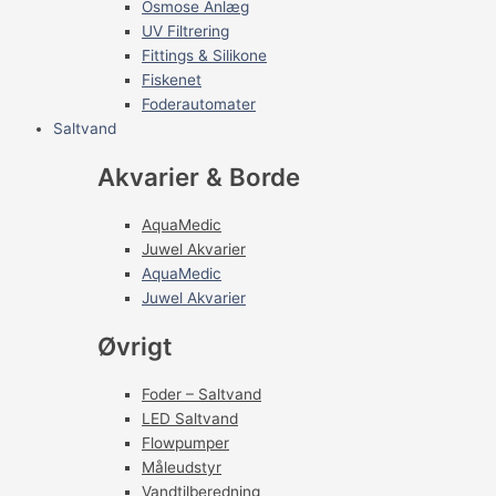
Osmose Anlæg
UV Filtrering
Fittings & Silikone
Fiskenet
Foderautomater
Saltvand
Akvarier & Borde
AquaMedic
Juwel Akvarier
AquaMedic
Juwel Akvarier
Øvrigt
Foder – Saltvand
LED Saltvand
Flowpumper
Måleudstyr
Vandtilberedning