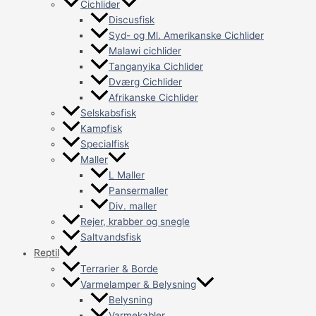
Cichlider
Discusfisk
Syd- og Ml. Amerikanske Cichlider
Malawi cichlider
Tanganyika Cichlider
Dværg Cichlider
Afrikanske Cichlider
Selskabsfisk
Kampfisk
Specialfisk
Maller
L Maller
Pansermaller
Div. maller
Rejer, krabber og snegle
Saltvandsfisk
Reptil
Terrarier & Borde
Varmelamper & Belysning
Belysning
Varmekabler