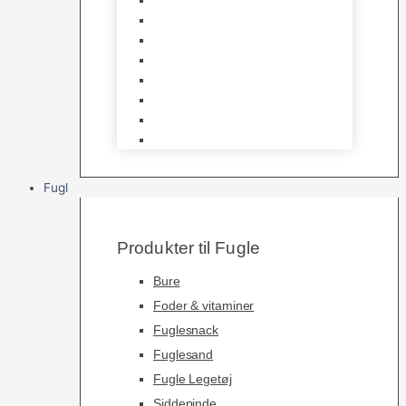
Katte Legetøj
Halsbånd & Seletøj
Godbidder & Kosttilskud
Kattetoiletter & Kattegrus
Skåle & Tilbehør
Kradsetræer & Kattemøbler
Vådkost
Tørkost
Fugl
Produkter til Fugle
Bure
Foder & vitaminer
Fuglesnack
Fuglesand
Fugle Legetøj
Siddepinde