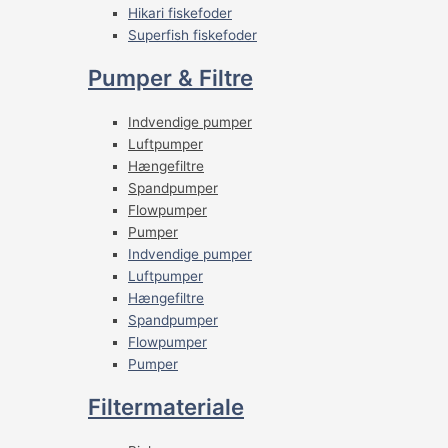
Hikari fiskefoder
Superfish fiskefoder
Pumper & Filtre
Indvendige pumper
Luftpumper
Hængefiltre
Spandpumper
Flowpumper
Pumper
Indvendige pumper
Luftpumper
Hængefiltre
Spandpumper
Flowpumper
Pumper
Filtermateriale