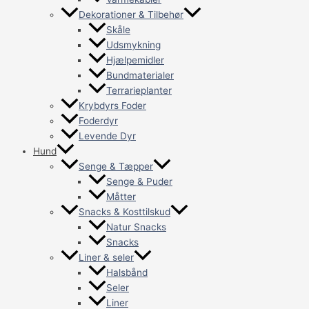
Dekorationer & Tilbehør
Skåle
Udsmykning
Hjælpemidler
Bundmaterialer
Terrarieplanter
Krybdyrs Foder
Foderdyr
Levende Dyr
Hund
Senge & Tæpper
Senge & Puder
Måtter
Snacks & Kosttilskud
Natur Snacks
Snacks
Liner & seler
Halsbånd
Seler
Liner