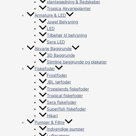
plantegødning & Redskaber
Tropica Akvarieplanter
Armature & LED
Juwel Belysning
LED
Tilbehør til belysning
Sera LED
Akvarie Baggrunde
3D Baggrunde
Slimline baggrunde og plakater
Fiskefoder
Frostfoder
JBL tørfoder
Tropelands fiskefoder
Tropical fiskefoder
Sera fiskefoder
Superfish fiskefoder
Hikari
Pumper & Filtre
Indvendige pumper
Luftpumper