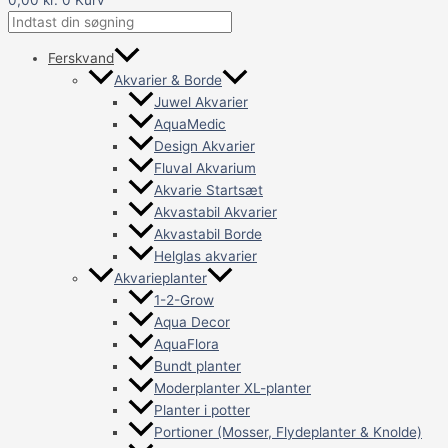
Ferskvand
Akvarier & Borde
Juwel Akvarier
AquaMedic
Design Akvarier
Fluval Akvarium
Akvarie Startsæt
Akvastabil Akvarier
Akvastabil Borde
Helglas akvarier
Akvarieplanter
1-2-Grow
Aqua Decor
AquaFlora
Bundt planter
Moderplanter XL-planter
Planter i potter
Portioner (Mosser, Flydeplanter & Knolde)