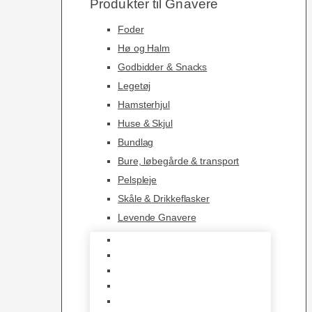
Produkter til Gnavere
Foder
Hø og Halm
Godbidder & Snacks
Legetøj
Hamsterhjul
Huse & Skjul
Bundlag
Bure, løbegårde & transport
Pelspleje
Skåle & Drikkeflasker
Levende Gnavere
Foder
Hø og Halm
Godbidder & Snacks
Legetøj
Hamsterhjul