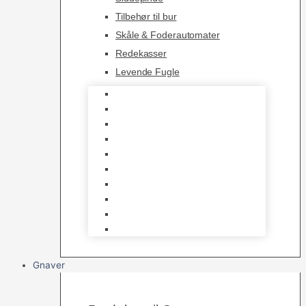
Tilbehør til bur
Skåle & Foderautomater
Redekasser
Levende Fugle
Bure
Foder & vitaminer
Fuglesnack
Fuglesand
Fugle Legetøj
Siddepinde
Tilbehør til bur
Skåle & Foderautomater
Redekasser
Levende Fugle
Gnaver