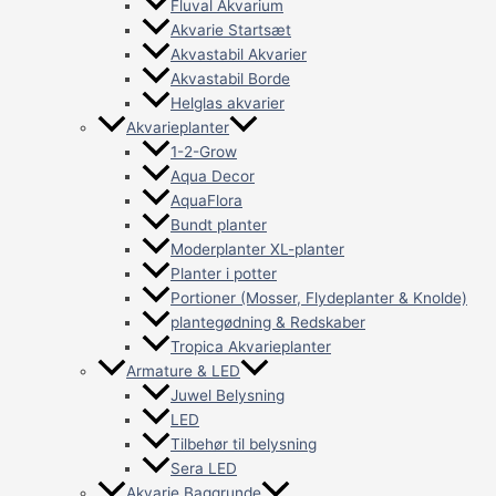
Fluval Akvarium
Akvarie Startsæt
Akvastabil Akvarier
Akvastabil Borde
Helglas akvarier
Akvarieplanter
1-2-Grow
Aqua Decor
AquaFlora
Bundt planter
Moderplanter XL-planter
Planter i potter
Portioner (Mosser, Flydeplanter & Knolde)
plantegødning & Redskaber
Tropica Akvarieplanter
Armature & LED
Juwel Belysning
LED
Tilbehør til belysning
Sera LED
Akvarie Baggrunde