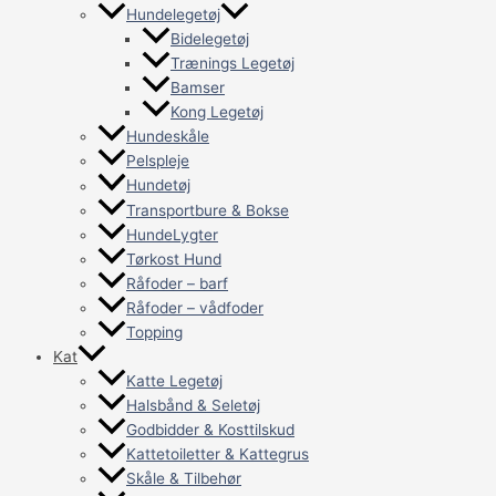
Hundelegetøj
Bidelegetøj
Trænings Legetøj
Bamser
Kong Legetøj
Hundeskåle
Pelspleje
Hundetøj
Transportbure & Bokse
HundeLygter
Tørkost Hund
Råfoder – barf
Råfoder – vådfoder
Topping
Kat
Katte Legetøj
Halsbånd & Seletøj
Godbidder & Kosttilskud
Kattetoiletter & Kattegrus
Skåle & Tilbehør