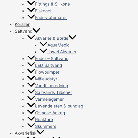
Fittings & Silikone
Fiskenet
Foderautomater
Koraller
Saltvand
Akvarier & Borde
AquaMedic
Juwel Akvarier
Foder – Saltvand
LED Saltvand
Flowpumper
Måleudstyr
Vandtilberedning
Saltvands Tilbehør
Varmelegemer
Levende sten & bundlag
Osmose Anlæg
Reaktore
Skummere
Akvariefisk