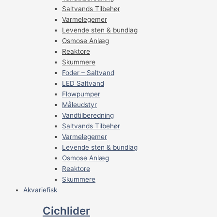
Saltvands Tilbehør
Varmelegemer
Levende sten & bundlag
Osmose Anlæg
Reaktore
Skummere
Foder – Saltvand
LED Saltvand
Flowpumper
Måleudstyr
Vandtilberedning
Saltvands Tilbehør
Varmelegemer
Levende sten & bundlag
Osmose Anlæg
Reaktore
Skummere
Akvariefisk
Cichlider