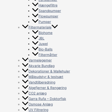
Hængefiltre
Spandpumper
Flowpumper
Pumper
Filtermateriale
Biohome
JBL
Juwel
Bio-Balls
Filtermåtter
Varmelegemer
Akvarie Bundlag
Dekorationer & Mallehuler
Måleudstyr & testsæt
Vandtilberedning
Algefjerner & Rengøring
CO2 anlæg
Garra Rufa – Doktorfisk
Osmose Anlæg
UV Filtrering