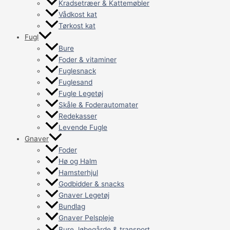
Kradsetræer & Kattemøbler
Vådkost kat
Tørkost kat
Fugl
Bure
Foder & vitaminer
Fuglesnack
Fuglesand
Fugle Legetøj
Skåle & Foderautomater
Redekasser
Levende Fugle
Gnaver
Foder
Hø og Halm
Hamsterhjul
Godbidder & snacks
Gnaver Legetøj
Bundlag
Gnaver Pelspleje
Bure, løbegårde & transport