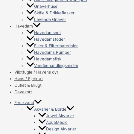
Gnaverhuse
Skåle & Drikkeflasker
Levende Gnaver
Havedam
Havedamsnet
Havedamsfoder
Filter & Filtermaterialer
Havedams Pumper
Havedamsfisk
Vandbehandlingsmidler
Vildtfugle / Havens dyr
Høns / Fjerkræ
Outlet & Brugt
Gavekort
Ferskvand
Akvarier & Borde
Juwel Akvarier
AquaMedic
Design Akvarier