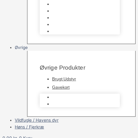
Havedamsfoder
Filter & Filtermaterialer
Havedams Pumper
Havedamsfisk
Vandbehandlingsmidler
Øvrige
Øvrige Produkter
Brugt Udstyr
Gavekort
Brugt Udstyr
Gavekort
Vildfugle / Havens dyr
Høns / Fjerkræ
0,00
kr.
0
Kurv