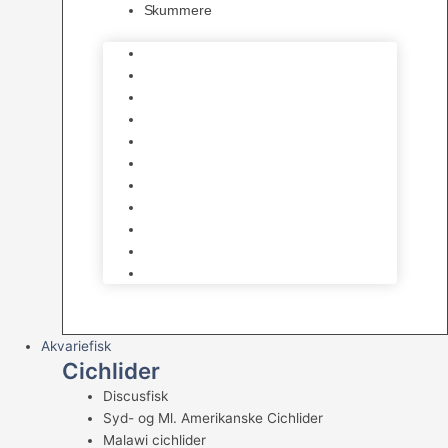
Skummere
Foder – Saltvand
LED Saltvand
Flowpumper
Måleudstyr
Vandtilberedning
Saltvands Tilbehør
Varmelegemer
Levende sten & bundlag
Osmose Anlæg
Reaktore
Skummere
Akvariefisk
Cichlider
Discusfisk
Syd- og Ml. Amerikanske Cichlider
Malawi cichlider