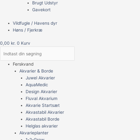
Brugt Udstyr
Gavekort
Vildfugle / Havens dyr
Høns / Fjerkræ
0,00
kr.
0
Kurv
Ferskvand
Akvarier & Borde
Juwel Akvarier
AquaMedic
Design Akvarier
Fluval Akvarium
Akvarie Startsæt
Akvastabil Akvarier
Akvastabil Borde
Helglas akvarier
Akvarieplanter
1-2-Grow