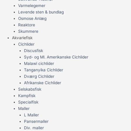
Varmelegemer
Levende sten & bundlag
Osmose Anlæg
Reaktore
Skummere
Akvariefisk
Cichlider
Discusfisk
Syd- og Ml. Amerikanske Cichlider
Malawi cichlider
Tanganyika Cichlider
Dværg Cichlider
Afrikanske Cichlider
Selskabsfisk
Kampfisk
Specialfisk
Maller
L Maller
Pansermaller
Div. maller