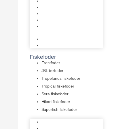
AquaFlora
Bundt planter
Moderplanter XL-planter
Planter i potter
Portioner (Mosser, Flydeplanter
& Knolde)
plantegødning & Redskaber
Clips
Fiskefoder
Frostfoder
JBL tørfoder
Tropelands fiskefoder
Tropical fiskefoder
Sera fiskefoder
Hikari fiskefoder
Superfish fiskefoder
Frostfoder
JBL tørfoder