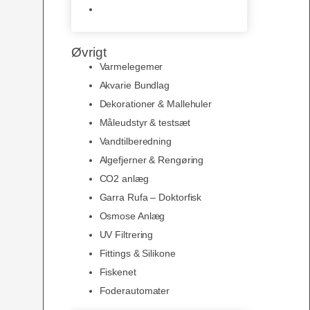
Slimline baggrunde og
plakater
Øvrigt
Varmelegemer
Akvarie Bundlag
Dekorationer & Mallehuler
Måleudstyr & testsæt
Vandtilberedning
Algefjerner & Rengøring
CO2 anlæg
Garra Rufa – Doktorfisk
Osmose Anlæg
UV Filtrering
Fittings & Silikone
Fiskenet
Foderautomater