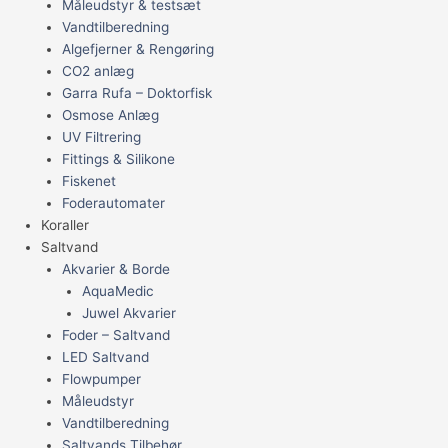
Måleudstyr & testsæt
Vandtilberedning
Algefjerner & Rengøring
CO2 anlæg
Garra Rufa – Doktorfisk
Osmose Anlæg
UV Filtrering
Fittings & Silikone
Fiskenet
Foderautomater
Koraller
Saltvand
Akvarier & Borde
AquaMedic
Juwel Akvarier
Foder – Saltvand
LED Saltvand
Flowpumper
Måleudstyr
Vandtilberedning
Saltvands Tilbehør