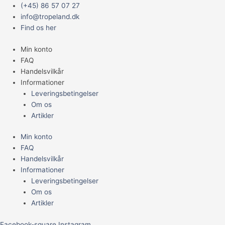
Gå
Main
(+45) 86 57 07 27
til
Menu
info@tropeland.dk
indholdet
Find os her
Min konto
FAQ
Handelsvilkår
Informationer
Leveringsbetingelser
Om os
Artikler
Min konto
FAQ
Handelsvilkår
Informationer
Leveringsbetingelser
Om os
Artikler
Facebook-square
Instagram