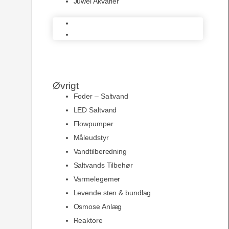
Juwel Akvarier
AquaMedic
Juwel Akvarier
Øvrigt
Foder – Saltvand
LED Saltvand
Flowpumper
Måleudstyr
Vandtilberedning
Saltvands Tilbehør
Varmelegemer
Levende sten & bundlag
Osmose Anlæg
Reaktore