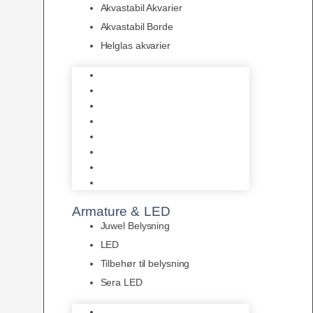
Akvastabil Akvarier
Akvastabil Borde
Helglas akvarier
Juwel Akvarier
AquaMedic
Design Akvarier
Fluval Akvarium
Akvarie Startsæt
Akvastabil Akvarier
Akvastabil Borde
Helglas akvarier
Armature & LED
Juwel Belysning
LED
Tilbehør til belysning
Sera LED
Juwel Belysning