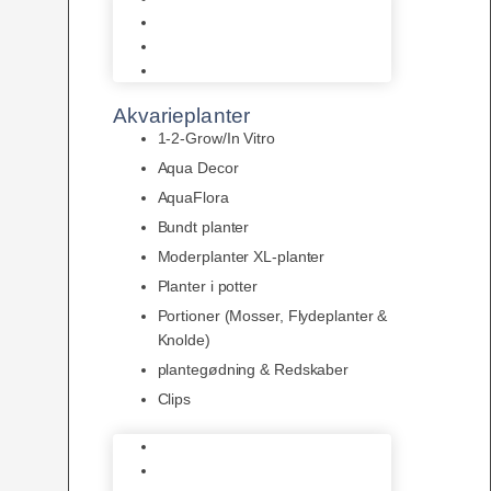
LED
Tilbehør til belysning
Sera LED
Akvarieplanter
1-2-Grow/In Vitro
Aqua Decor
AquaFlora
Bundt planter
Moderplanter XL-planter
Planter i potter
Portioner (Mosser, Flydeplanter &
Knolde)
plantegødning & Redskaber
Clips
1-2-Grow/In Vitro
Aqua Decor