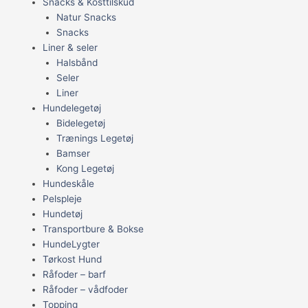
Snacks & Kosttilskud
Natur Snacks
Snacks
Liner & seler
Halsbånd
Seler
Liner
Hundelegetøj
Bidelegetøj
Trænings Legetøj
Bamser
Kong Legetøj
Hundeskåle
Pelspleje
Hundetøj
Transportbure & Bokse
HundeLygter
Tørkost Hund
Råfoder – barf
Råfoder – vådfoder
Topping