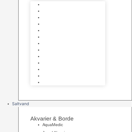
Varmelegemer
Akvarie Bundlag
Dekorationer & Mallehuler
Måleudstyr & testsæt
Vandtilberedning
Algefjerner & Rengøring
CO2 anlæg
Garra Rufa – Doktorfisk
Osmose Anlæg
UV Filtrering
Fittings & Silikone
Fiskenet
Foderautomater
Saltvand
Akvarier & Borde
AquaMedic