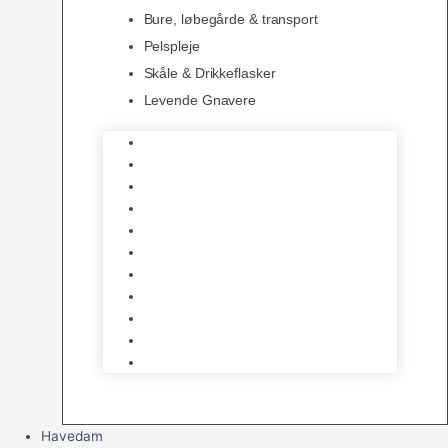
Bure, løbegårde & transport
Pelspleje
Skåle & Drikkeflasker
Levende Gnavere
Foder
Hø og Halm
Godbidder & Snacks
Legetøj
Hamsterhjul
Huse & Skjul
Bundlag
Bure, løbegårde & transport
Pelspleje
Skåle & Drikkeflasker
Levende Gnavere
Havedam