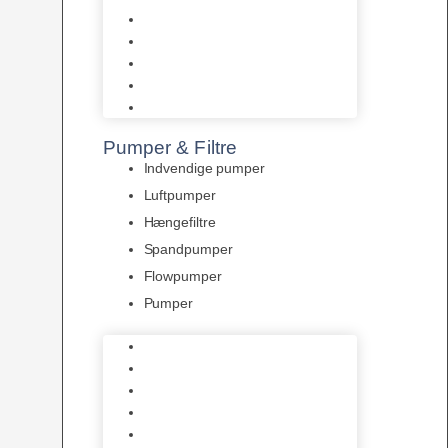
Tropelands fiskefoder
Tropical fiskefoder
Sera fiskefoder
Hikari fiskefoder
Superfish fiskefoder
Pumper & Filtre
Indvendige pumper
Luftpumper
Hængefiltre
Spandpumper
Flowpumper
Pumper
Indvendige pumper
Luftpumper
Hængefiltre
Spandpumper
Flowpumper