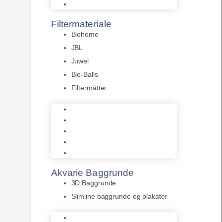
Pumper
Filtermateriale
Biohome
JBL
Juwel
Bio-Balls
Filtermåtter
Biohome
JBL
Juwel
Bio-Balls
Filtermåtter
Akvarie Baggrunde
3D Baggrunde
Slimline baggrunde og plakater
3D Baggrunde